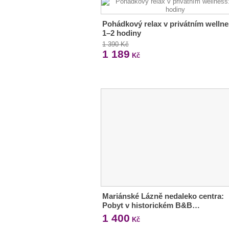
Pohádkový relax v privátním wellne
1–2 hodiny
1 390 Kč
1 189
Kč
Mariánské Lázně nedaleko centra:
Pobyt v historickém B&B…
1 400
Kč