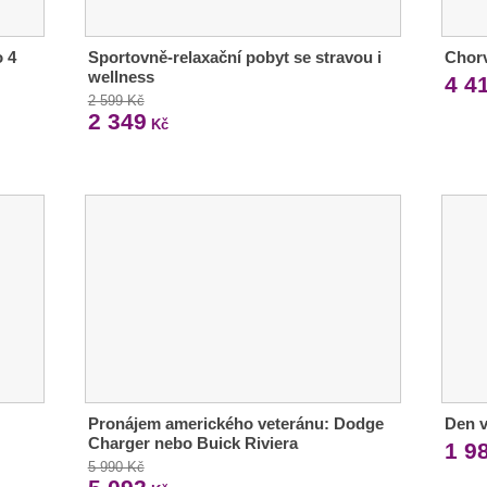
 4
Sportovně-relaxační pobyt se stravou i
Chorv
wellness
4 4
2 599 Kč
2 349
Kč
Pronájem amerického veteránu: Dodge
Den 
Charger nebo Buick Riviera
1 9
5 990 Kč