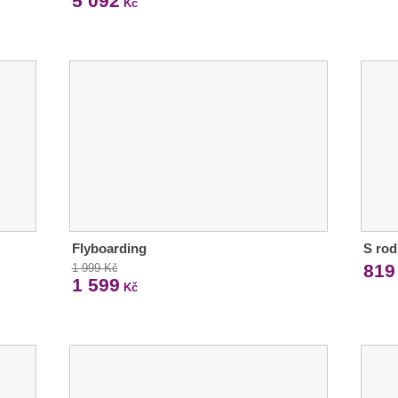
5 092
Kč
Flyboarding
S rod
819
1 999 Kč
1 599
Kč