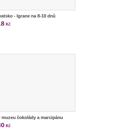
atsko - Igrane na 8-10 dnů
18
Kč
v muzeu čokolády a marcipánu
80
Kč