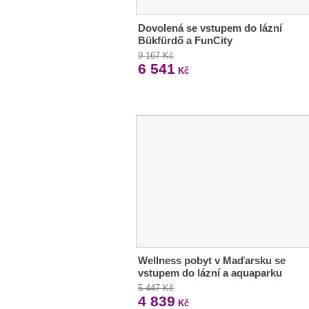
Dovolená se vstupem do lázní
Bükfürdő a FunCity
9 167 Kč
6 541
Kč
Wellness pobyt v Maďarsku se
vstupem do lázní a aquaparku
5 447 Kč
4 839
Kč