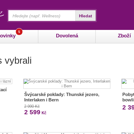
Vyhledávání
Hledat
5
ovinky
Dovolená
Zboží
 vybrali
tací
Švýcarské poklady: Thunské jezero,
Pobyt
Interlaken i Bern
bowl
2 3
2 990 Kč
2 599
Kč