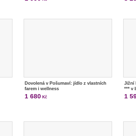
Dovolená v Pošumaví: jídlo z vlastních
Jižní
farem i wellness
*** v
1 680
1 5
Kč