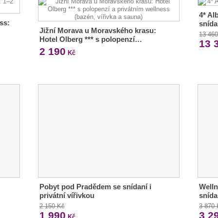
4* Al
ss:
sníd
Jižní Morava u Moravského krasu:
13 46
Hotel Olberg *** s polopenzí…
13 
2 190
Kč
Pobyt pod Pradědem se snídaní i
Welln
privátní vířivkou
snída
2 150 Kč
3 870
1 990
3 2
Kč