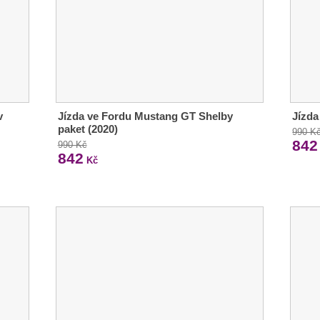
v
Jízda ve Fordu Mustang GT Shelby
Jízda
paket (2020)
990 K
842
990 Kč
842
Kč