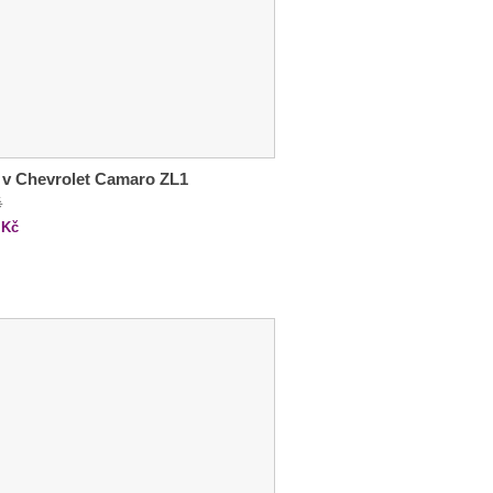
 v Chevrolet Camaro ZL1
č
Kč