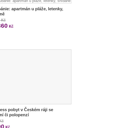
bánie: apartmán u pláže, letenky,
aně
0 Kč
360
Kč
ess pobyt v Českém ráji se
ní či polopenzí
 Kč
90
Kč