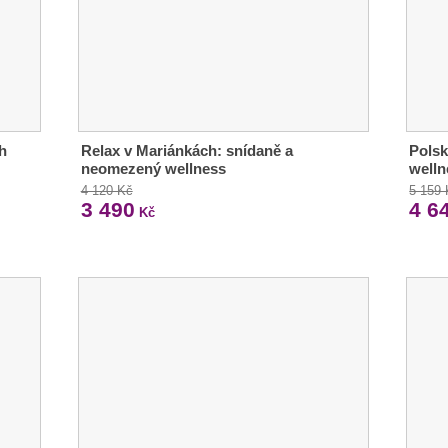
h
Relax v Mariánkách: snídaně a
Polsk
neomezený wellness
welln
4 120 Kč
5 159
3 490
4 6
Kč