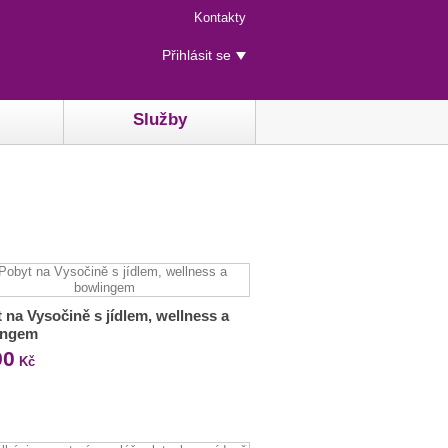
Menu
Kontakty
rychlého
Uživatelské
přístupu
Přihlásit se
menu
Služby
 na Vysočině s jídlem, wellness a
ingem
90
Kč