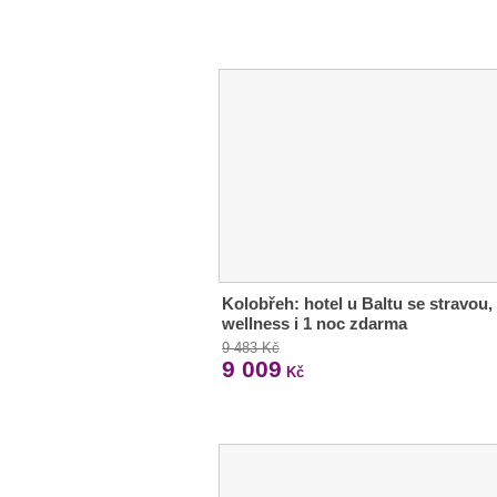
Kolobřeh: hotel u Baltu se stravou,
wellness i 1 noc zdarma
9 483 Kč
9 009
Kč