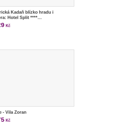
rická Kadaň blízko hradu i
era: Hotel Split ****…
29
Kč
e - Vila Zoran
75
Kč