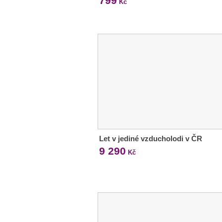
799
Kč
Let v jediné vzducholodi v ČR
9 290
Kč