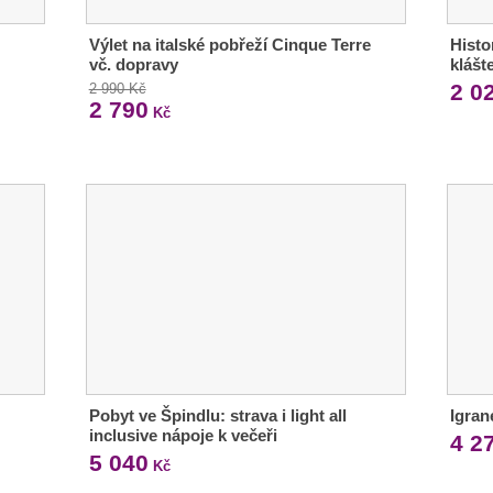
Výlet na italské pobřeží Cinque Terre
Histo
vč. dopravy
klášt
2 0
2 990 Kč
2 790
Kč
Pobyt ve Špindlu: strava i light all
Igran
inclusive nápoje k večeři
4 2
5 040
Kč