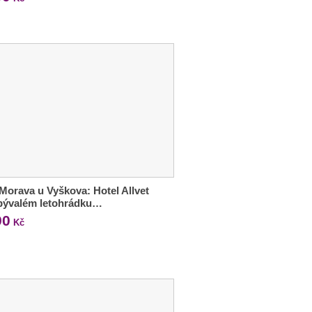
 Morava u Vyškova: Hotel Allvet
 bývalém letohrádku…
90
Kč