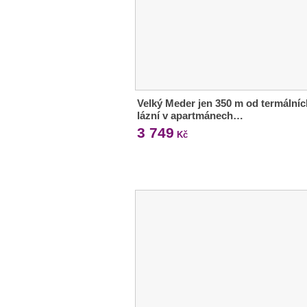
Velký Meder jen 350 m od termálníc
lázní v apartmánech…
3 749
Kč