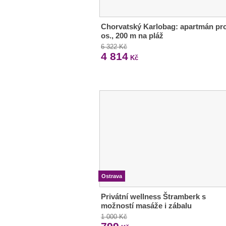
Chorvatský Karlobag: apartmán pro
os., 200 m na pláž
6 322 Kč
4 814
Kč
Ostrava
Privátní wellness Štramberk s
možností masáže i zábalu
1 000 Kč