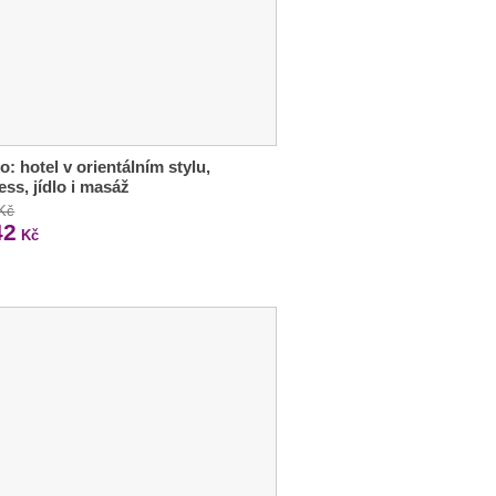
o: hotel v orientálním stylu,
ess, jídlo i masáž
 Kč
42
Kč