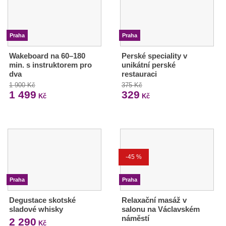
Praha
Praha
Wakeboard na 60–180
Perské speciality v
min. s instruktorem pro
unikátní perské
dva
restauraci
1 900 Kč
375 Kč
1 499
329
Kč
Kč
-45 %
Praha
Praha
Degustace skotské
Relaxační masáž v
sladové whisky
salonu na Václavském
náměstí
2 290
Kč