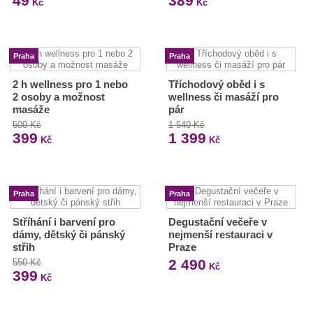
49
389
Kč
Kč
Praha
Praha
2 h wellness pro 1 nebo
Tříchodový oběd i s
2 osoby a možnost
wellness či masáží pro
masáže
pár
500 Kč
1 540 Kč
399
1 399
Kč
Kč
Praha
Praha
Stříhání i barvení pro
Degustační večeře v
dámy, dětský či pánský
nejmenší restauraci v
střih
Praze
2 490
550 Kč
Kč
399
Kč