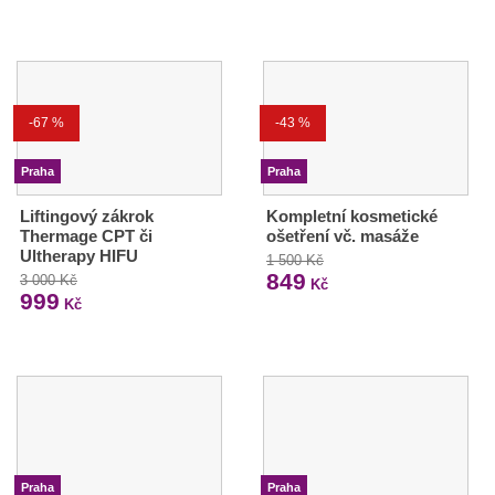
-67 %
-43 %
Praha
Praha
Liftingový zákrok
Kompletní kosmetické
Thermage CPT či
ošetření vč. masáže
Ultherapy HIFU
1 500 Kč
849
3 000 Kč
Kč
999
Kč
Praha
Praha