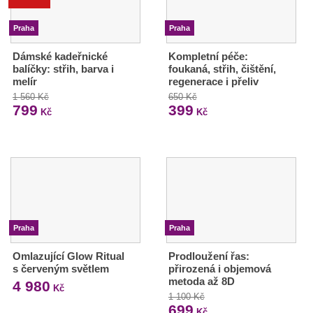
Praha
Praha
Dámské kadeřnické
Kompletní péče:
balíčky: střih, barva i
foukaná, střih, čištění,
melír
regenerace i přeliv
1 560 Kč
650 Kč
799
399
Kč
Kč
Praha
Praha
Omlazující Glow Ritual
Prodloužení řas:
s červeným světlem
přirozená i objemová
metoda až 8D
4 980
Kč
1 100 Kč
699
Kč