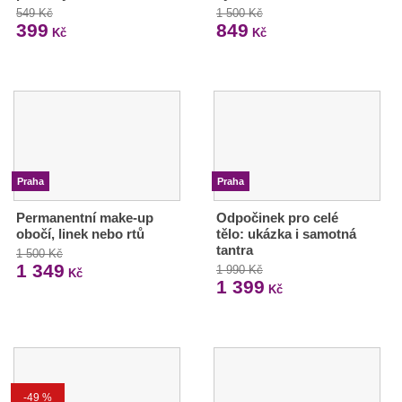
549 Kč
1 500 Kč
399
849
Kč
Kč
Praha
Praha
Permanentní make-up
Odpočinek pro celé
obočí, linek nebo rtů
tělo: ukázka i samotná
tantra
1 500 Kč
1 349
1 990 Kč
Kč
1 399
Kč
-49 %