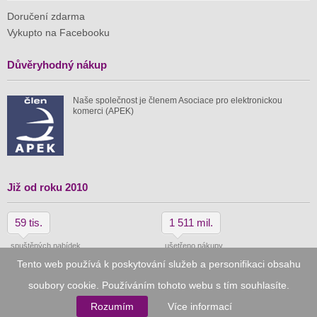
Doručení zdarma
Vykupto na Facebooku
Důvěryhodný nákup
Naše společnost je členem Asociace pro elektronickou
komerci (APEK)
Již od roku 2010
59 tis.
1 511 mil.
spuštěných nabídek
ušetřeno nákupy
Tento web používá k poskytování služeb a personifikaci obsahu
soubory cookie. Používáním tohoto webu s tím souhlasíte.
© 2010–2026
Vykupto.cz
, Všechna práva vyhrazena.
Rozumím
Více informací
Podmínky užití
Zpracování osobních údajů