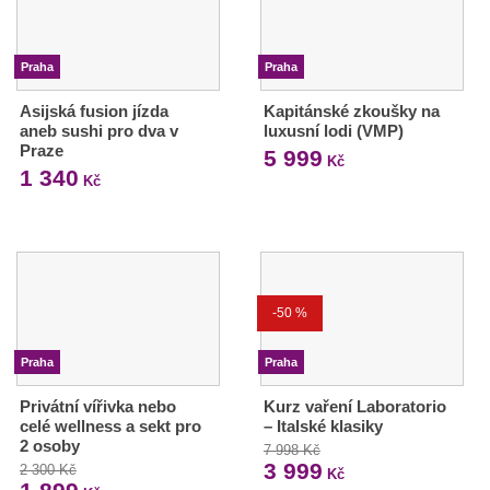
Praha
Praha
Asijská fusion jízda
Kapitánské zkoušky na
aneb sushi pro dva v
luxusní lodi (VMP)
Praze
5 999
Kč
1 340
Kč
-50 %
Praha
Praha
Privátní vířivka nebo
Kurz vaření Laboratorio
celé wellness a sekt pro
– Italské klasiky
2 osoby
7 998 Kč
3 999
2 300 Kč
Kč