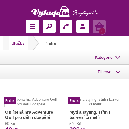
Košík
0
Služby
Praha
Kategorie
Filtrovat
Praha
Praha
Oblíbená hra Adventure
Mytí a styling, střih i
Golf pro děti i dospělé
barvení či melír
60 Kč
549 Kč