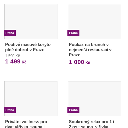
Praha
Praha
Poctivé masové koryto
Poukaz na brunch v
plné dobrot v Praze
nejmenší restauraci v
Praze
1 590 Kč
1 499
1 000
Kč
Kč
Praha
Praha
Privátní wellness pro
Soukromý relax pro 1 i
dva: vířivka, sauna i
2 os.: sauna, vířivka,