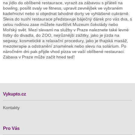
na jídlo do oblíbené restaurace, vyrazit za zábavou s přáteli na
bowling, posílit svaly ve fitness, upravit zevnějšek ve vybraném
kadeřnictví nebo si objednat lahodné dorty ve vyhlášené cukrárně.
Sleva do sushi restaurace představuje báječný dárek pro vás dva, s
celou rodinou zase můžete navštívit Muzeum čokolády nebo
Mořský svět. Mezi slevami na služby v Praze naleznete také levné
lístky do divadla, do ZOO, nejrůznější zážitky, jako je jízda na
segway, kosmetické a relaxační procedury, jako je thajská masáž,
mezoterapie a odstranění znamének nebo slevu na solárium. Po
náročném dni pak přijde vhod pizza ve vaší oblíbené restauraci.
Zábava v Praze může začít hned teď!
Vykupto.cz
Kontakty
Pro Vás