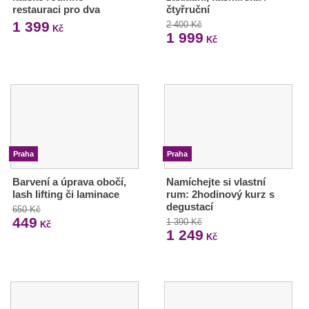
restauraci pro dva
čtyřruční
1 399
2 400 Kč
Kč
1 999
Kč
Praha
Praha
Barvení a úprava obočí,
Namíchejte si vlastní
lash lifting či laminace
rum: 2hodinový kurz s
degustací
650 Kč
449
1 390 Kč
Kč
1 249
Kč