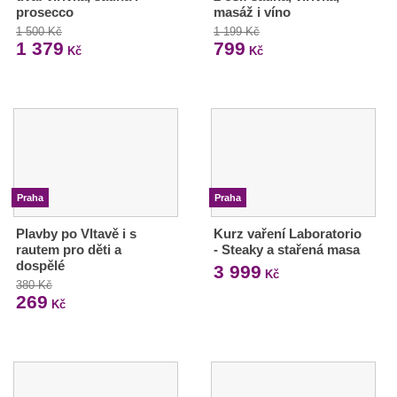
prosecco
masáž i víno
1 500 Kč
1 199 Kč
1 379
799
Kč
Kč
Praha
Praha
Plavby po Vltavě i s
Kurz vaření Laboratorio
rautem pro děti a
- Steaky a stařená masa
dospělé
3 999
Kč
380 Kč
269
Kč