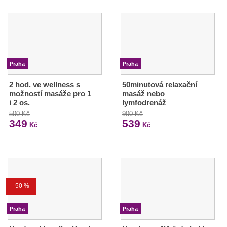
Praha
Praha
2 hod. ve wellness s
50minutová relaxační
možností masáže pro 1
masáž nebo
i 2 os.
lymfodrenáž
500 Kč
900 Kč
349
539
Kč
Kč
-50 %
Praha
Praha