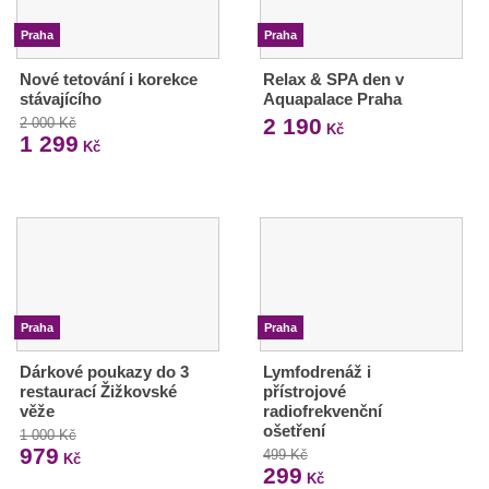
Praha
Praha
Nové tetování i korekce
Relax & SPA den v
stávajícího
Aquapalace Praha
2 190
2 000 Kč
Kč
1 299
Kč
Praha
Praha
Dárkové poukazy do 3
Lymfodrenáž i
restaurací Žižkovské
přístrojové
věže
radiofrekvenční
ošetření
1 000 Kč
979
499 Kč
Kč
299
Kč