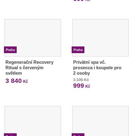
Praha
Praha
Regenerační Recovery
Privátní spa vč.
Ritual s červeným
prosecca i koupele pro
světlem
2 osoby
3 840
1 195 Kč
Kč
999
Kč