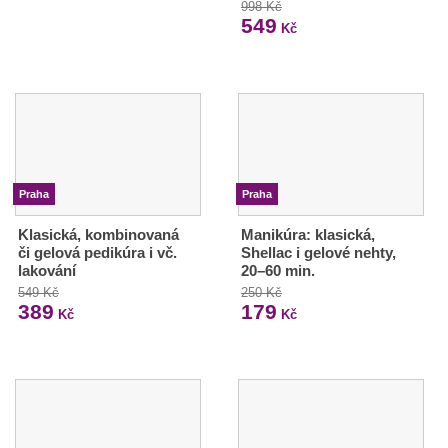
998 Kč
549
Kč
Praha
Praha
Klasická, kombinovaná
Manikúra: klasická,
či gelová pedikúra i vč.
Shellac i gelové nehty,
lakování
20–60 min.
549 Kč
250 Kč
389
179
Kč
Kč