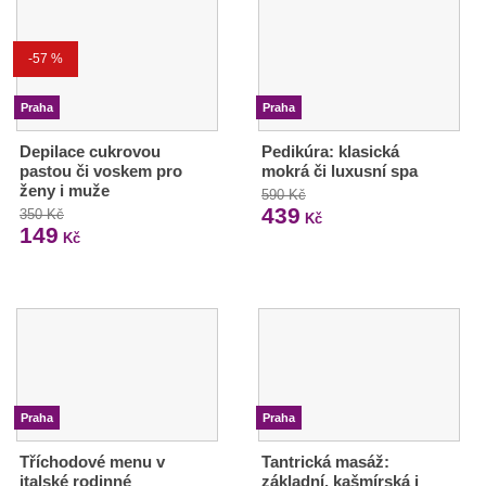
-57 %
Praha
Praha
Depilace cukrovou
Pedikúra: klasická
pastou či voskem pro
mokrá či luxusní spa
ženy i muže
590 Kč
439
350 Kč
Kč
149
Kč
Praha
Praha
Tříchodové menu v
Tantrická masáž:
italské rodinné
základní, kašmírská i