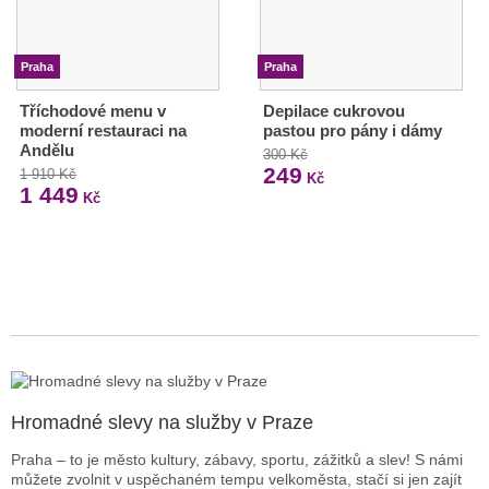
Praha
Praha
Tříchodové menu v
Depilace cukrovou
moderní restauraci na
pastou pro pány i dámy
Andělu
300 Kč
249
1 910 Kč
Kč
1 449
Kč
Hromadné slevy na služby v Praze
Praha – to je město kultury, zábavy, sportu, zážitků a slev! S námi
můžete zvolnit v uspěchaném tempu velkoměsta, stačí si jen zajít