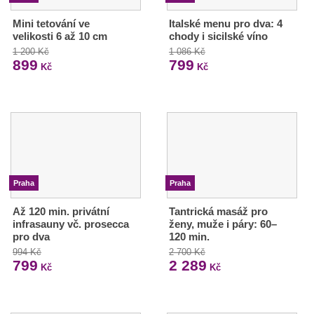
Mini tetování ve
Italské menu pro dva: 4
velikosti 6 až 10 cm
chody i sicilské víno
1 200 Kč
1 086 Kč
899
799
Kč
Kč
Praha
Praha
Až 120 min. privátní
Tantrická masáž pro
infrasauny vč. prosecca
ženy, muže i páry: 60–
pro dva
120 min.
994 Kč
2 700 Kč
799
2 289
Kč
Kč