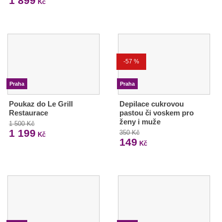
1 899
Kč
-57 %
Praha
Praha
Poukaz do Le Grill
Depilace cukrovou
Restaurace
pastou či voskem pro
ženy i muže
1 500 Kč
1 199
350 Kč
Kč
149
Kč