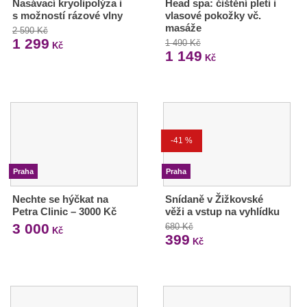
Nasávací kryolipolýza i
Head spa: čištění pleti i
s možností rázové vlny
vlasové pokožky vč.
masáže
2 590 Kč
1 299
1 490 Kč
Kč
1 149
Kč
-41 %
Praha
Praha
Nechte se hýčkat na
Snídaně v Žižkovské
Petra Clinic – 3000 Kč
věži a vstup na vyhlídku
3 000
680 Kč
Kč
399
Kč