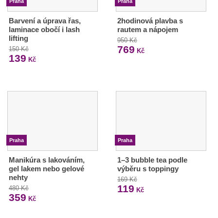
Praha
Praha
Barvení a úprava řas,
2hodinová plavba s
laminace obočí i lash
rautem a nápojem
lifting
950 Kč
769
150 Kč
Kč
139
Kč
Praha
Praha
Manikúra s lakováním,
1–3 bubble tea podle
gel lakem nebo gelové
výběru s toppingy
nehty
169 Kč
119
480 Kč
Kč
359
Kč