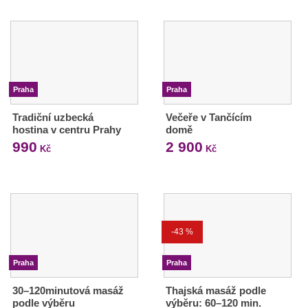
Praha
Praha
Tradiční uzbecká
Večeře v Tančícím
hostina v centru Prahy
domě
990
2 900
Kč
Kč
-43 %
Praha
Praha
30–120minutová masáž
Thajská masáž podle
podle výběru
výběru: 60–120 min.