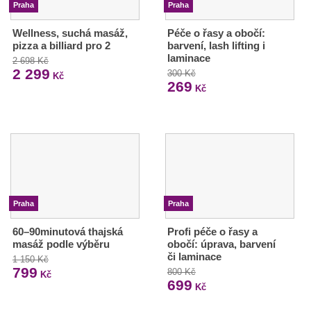
Praha
Praha
Wellness, suchá masáž,
Péče o řasy a obočí:
pizza a billiard pro 2
barvení, lash lifting i
laminace
2 698 Kč
2 299
300 Kč
Kč
269
Kč
Praha
Praha
60–90minutová thajská
Profi péče o řasy a
masáž podle výběru
obočí: úprava, barvení
či laminace
1 150 Kč
799
800 Kč
Kč
699
Kč