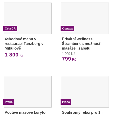
Celá ČR
Ostrava
4chodové menu v
Privátní wellness
restauraci Tanzberg v
Štramberk s možností
Mikulově
masáže i zábalu
1 800
1 000 Kč
Kč
799
Kč
Praha
Praha
Poctivé masové koryto
Soukromý relax pro 1 i