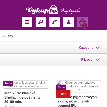
Košík
0
Služby
Kategorie
Filtrovat
Praha
Plzeň
Manikúra: klasická,
-49 %
Redukce pigmentových
Shellac i gelové nehty,
skvrn, akné či žilek
20–60 min.
pomocí IPL
250 Kč