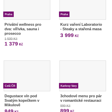
Praha
Praha
Privátní wellness pro
Kurz vaření Laboratorio
dva: vířivka, sauna i
- Steaky a stařená masa
prosecco
3 999
Kč
1 500 Kč
1 379
Kč
Celá ČR
Karlovy Vary
Degustace vín pod
3chodové menu pro pár
Svatým kopečkem v
v romantické restauraci
Mikulově
999 Kč
899
849
Kč
Kč