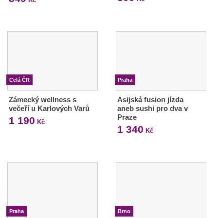
Celá ČR
Praha
Zámecký wellness s
Asijská fusion jízda
večeří u Karlových Varů
aneb sushi pro dva v
Praze
1 190
Kč
1 340
Kč
Praha
Brno