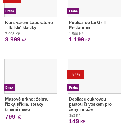
Praha
Praha
Kurz vaření Laboratorio
Poukaz do Le Grill
– Italské klasiky
Restaurace
7 998 Kč
1 500 Kč
3 999
1 199
Kč
Kč
-57 %
Brno
Praha
Masové prkno: žebra,
Depilace cukrovou
řízky, křídla, steaky i
pastou či voskem pro
trhané maso
ženy i muže
799
350 Kč
Kč
149
Kč