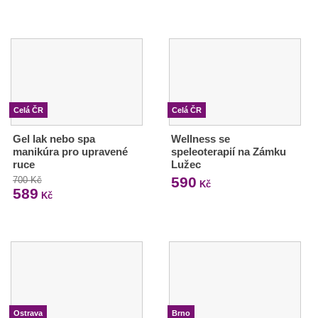
Celá ČR
Celá ČR
Gel lak nebo spa
Wellness se
manikúra pro upravené
speleoterapií na Zámku
ruce
Lužec
590
700 Kč
Kč
589
Kč
Ostrava
Brno