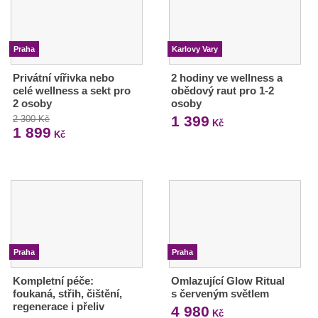
Praha
Karlovy Vary
Privátní vířivka nebo
2 hodiny ve wellness a
celé wellness a sekt pro
obědový raut pro 1-2
2 osoby
osoby
1 399
2 300 Kč
Kč
1 899
Kč
Praha
Praha
Kompletní péče:
Omlazující Glow Ritual
foukaná, střih, čištění,
s červeným světlem
regenerace i přeliv
4 980
Kč