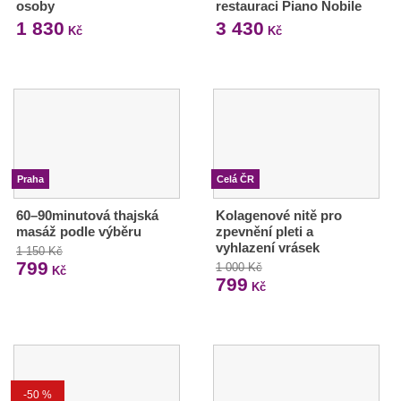
osoby
restauraci Piano Nobile
1 830
3 430
Kč
Kč
Praha
Celá ČR
60–90minutová thajská
Kolagenové nitě pro
masáž podle výběru
zpevnění pleti a
vyhlazení vrásek
1 150 Kč
799
1 000 Kč
Kč
799
Kč
-50 %