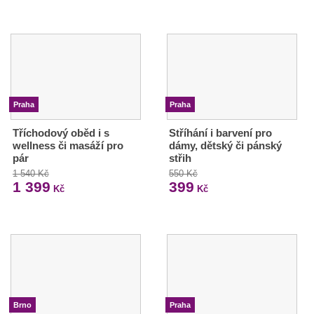
Praha
Praha
Tříchodový oběd i s
Stříhání i barvení pro
wellness či masáží pro
dámy, dětský či pánský
pár
střih
1 540 Kč
550 Kč
1 399
399
Kč
Kč
Brno
Praha