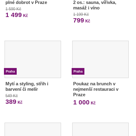
plné dobrot v Praze
2 os.: sauna, vířivka,
masáž i víno
1 590 Kč
1 499
1 199 Kč
Kč
799
Kč
Praha
Praha
Mytí a styling, střih i
Poukaz na brunch v
barvení či melír
nejmenší restauraci v
Praze
549 Kč
389
1 000
Kč
Kč