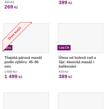
399
300 Kč
Kč
269
Kč
Brno
Celá ČR
Thajská párová masáž
Úleva od bolesti zad a
podle výběru: 45–90
šíje: klasická masáž i
min.
baňkování
1 699 Kč
470 Kč
1 499
389
Kč
Kč