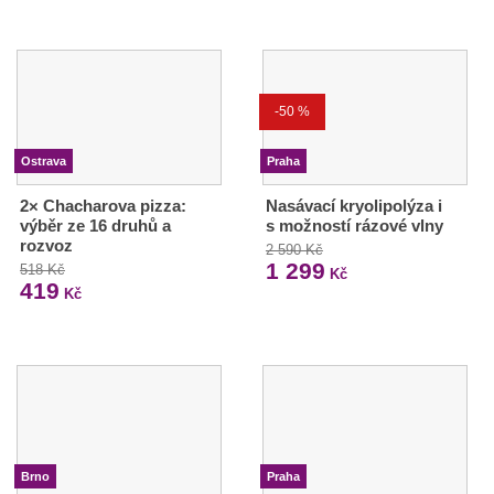
-50 %
Ostrava
Praha
2× Chacharova pizza:
Nasávací kryolipolýza i
výběr ze 16 druhů a
s možností rázové vlny
rozvoz
2 590 Kč
1 299
518 Kč
Kč
419
Kč
Brno
Praha