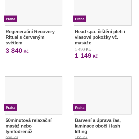
Praha
Praha
Regenerační Recovery
Head spa: čištění pleti i
Ritual s červeným
vlasové pokožky vč.
světlem
masáže
3 840
1 490 Kč
Kč
1 149
Kč
Praha
Praha
50minutová relaxační
Barvení a úprava řas,
masáž nebo
laminace obočí i lash
lymfodrenáž
lifting
900 Kč
150 Kč