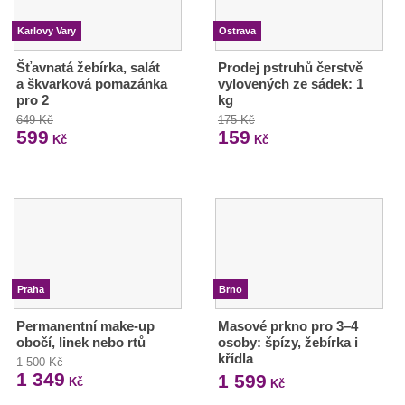
Karlovy Vary
Ostrava
Šťavnatá žebírka, salát
Prodej pstruhů čerstvě
a škvarková pomazánka
vylovených ze sádek: 1
pro 2
kg
649 Kč
175 Kč
599
159
Kč
Kč
Praha
Brno
Permanentní make-up
Masové prkno pro 3–4
obočí, linek nebo rtů
osoby: špízy, žebírka i
křídla
1 500 Kč
1 349
1 599
Kč
Kč