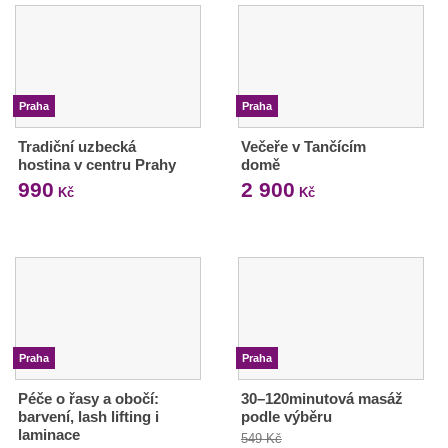
Praha
Praha
Tradiční uzbecká
Večeře v Tančícím
hostina v centru Prahy
domě
990
2 900
Kč
Kč
Praha
Praha
Péče o řasy a obočí:
30–120minutová masáž
barvení, lash lifting i
podle výběru
laminace
549 Kč