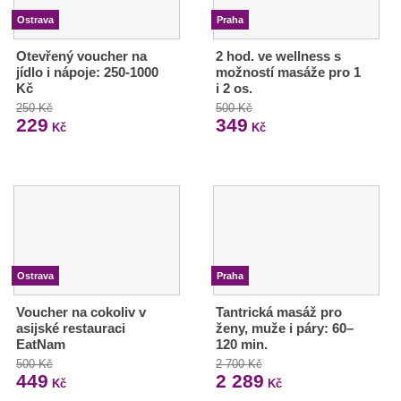
Ostrava
Praha
Otevřený voucher na
2 hod. ve wellness s
jídlo i nápoje: 250-1000
možností masáže pro 1
Kč
i 2 os.
250 Kč
500 Kč
229
349
Kč
Kč
Ostrava
Praha
Voucher na cokoliv v
Tantrická masáž pro
asijské restauraci
ženy, muže i páry: 60–
EatNam
120 min.
500 Kč
2 700 Kč
449
2 289
Kč
Kč