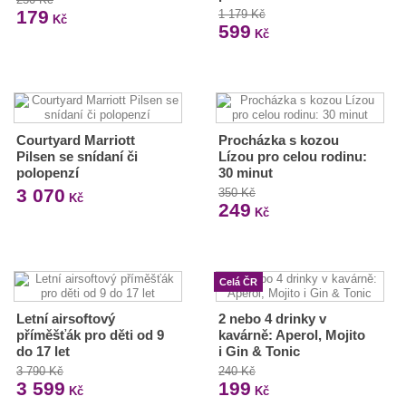
179
1 179 Kč
Kč
599
Kč
Courtyard Marriott
Procházka s kozou
Pilsen se snídaní či
Lízou pro celou rodinu:
polopenzí
30 minut
3 070
350 Kč
Kč
249
Kč
Celá ČR
Letní airsoftový
2 nebo 4 drinky v
příměšťák pro děti od 9
kavárně: Aperol, Mojito
do 17 let
i Gin & Tonic
3 790 Kč
240 Kč
3 599
199
Kč
Kč