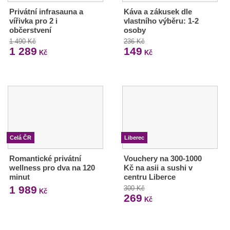
Privátní infrasauna a
Káva a zákusek dle
vířivka pro 2 i
vlastního výběru: 1-2
občerstvení
osoby
1 490 Kč
236 Kč
1 289
149
Kč
Kč
Celá ČR
Liberec
Romantické privátní
Vouchery na 300-1000
wellness pro dva na 120
Kč na asii a sushi v
minut
centru Liberce
1 989
300 Kč
Kč
269
Kč