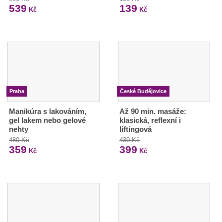
539
139
Kč
Kč
Praha
České Budějovice
Manikúra s lakováním,
Až 90 min. masáže:
gel lakem nebo gelové
klasická, reflexní i
nehty
liftingová
480 Kč
430 Kč
359
399
Kč
Kč