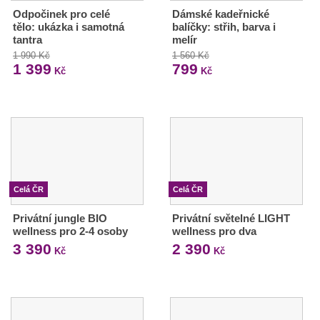
Odpočinek pro celé
Dámské kadeřnické
tělo: ukázka i samotná
balíčky: střih, barva i
tantra
melír
1 990 Kč
1 560 Kč
1 399
799
Kč
Kč
Celá ČR
Celá ČR
Privátní jungle BIO
Privátní světelné LIGHT
wellness pro 2-4 osoby
wellness pro dva
3 390
2 390
Kč
Kč