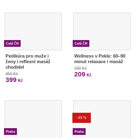
Celá ČR
Celá ČR
Pedikúra pro muže i
Wellness v Pekle: 60–90
ženy i reflexní masáž
minut relaxace i masáž
chodidel
230 Kč
209
450 Kč
Kč
399
Kč
-49 %
Praha
Praha