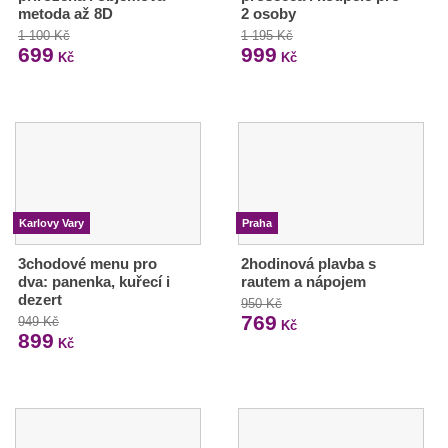
metoda až 8D
2 osoby
1 100 Kč
1 195 Kč
699
999
Kč
Kč
Karlovy Vary
Praha
3chodové menu pro
2hodinová plavba s
dva: panenka, kuřecí i
rautem a nápojem
dezert
950 Kč
769
949 Kč
Kč
899
Kč