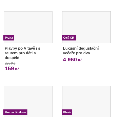
Praha
Celá ČR
Plavby po Vltavě i s
Luxusní degustační
rautem pro děti a
večeře pro dva
dospělé
4 960
Kč
225 Kč
159
Kč
Hradec Králové
Plzeň