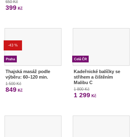
650 Kč
399
Kč
-43 %
Praha
Celá ČR
Thajská masáž podle
Kadeřnické balíčky se
výběru: 60–120 min.
střihem a čištěním
Malibu C
1 500 Kč
849
1 800 Kč
Kč
1 299
Kč