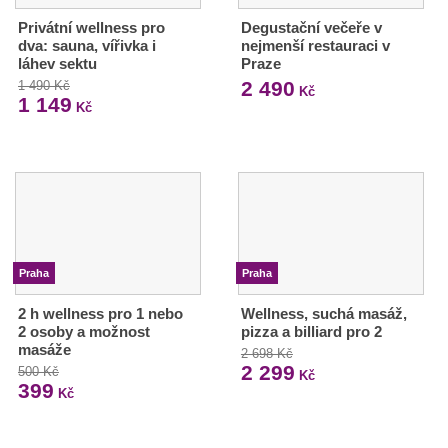
Privátní wellness pro
Degustační večeře v
dva: sauna, vířivka i
nejmenší restauraci v
láhev sektu
Praze
2 490
1 490 Kč
Kč
1 149
Kč
Praha
Praha
2 h wellness pro 1 nebo
Wellness, suchá masáž,
2 osoby a možnost
pizza a billiard pro 2
masáže
2 698 Kč
2 299
500 Kč
Kč
399
Kč