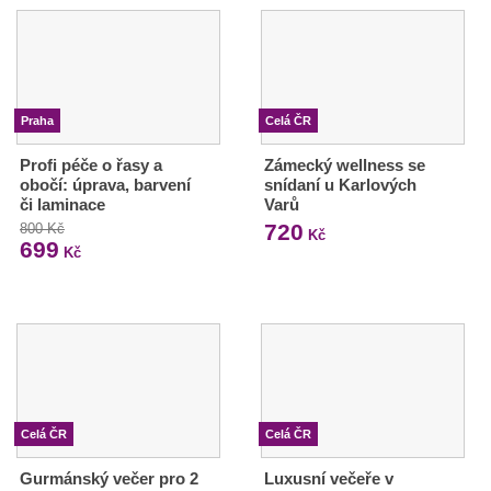
Praha
Celá ČR
Profi péče o řasy a
Zámecký wellness se
obočí: úprava, barvení
snídaní u Karlových
či laminace
Varů
720
800 Kč
Kč
699
Kč
Celá ČR
Celá ČR
Gurmánský večer pro 2
Luxusní večeře v