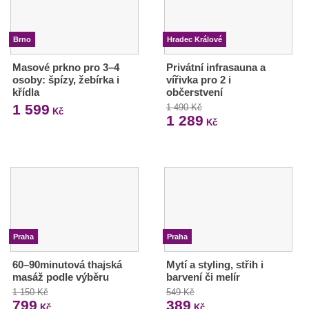
Brno
Hradec Králové
Masové prkno pro 3–4
Privátní infrasauna a
osoby: špízy, žebírka i
vířivka pro 2 i
křídla
občerstvení
1 599
1 490 Kč
Kč
1 289
Kč
Praha
Praha
60–90minutová thajská
Mytí a styling, střih i
masáž podle výběru
barvení či melír
1 150 Kč
549 Kč
799
389
Kč
Kč