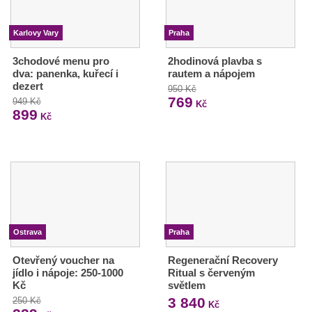
Karlovy Vary
Praha
3chodové menu pro
2hodinová plavba s
dva: panenka, kuřecí i
rautem a nápojem
dezert
950 Kč
769
949 Kč
Kč
899
Kč
Ostrava
Praha
Otevřený voucher na
Regenerační Recovery
jídlo i nápoje: 250-1000
Ritual s červeným
Kč
světlem
3 840
250 Kč
Kč