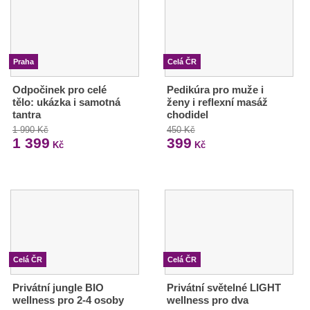
Praha
Celá ČR
Odpočinek pro celé
Pedikúra pro muže i
tělo: ukázka i samotná
ženy i reflexní masáž
tantra
chodidel
1 990 Kč
450 Kč
1 399
399
Kč
Kč
Celá ČR
Celá ČR
Privátní jungle BIO
Privátní světelné LIGHT
wellness pro 2-4 osoby
wellness pro dva