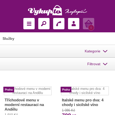
Košík
0
Služby
Kategorie
Filtrovat
Praha
Praha
Tříchodové menu v
Italské menu pro dva: 4
moderní restauraci na
chody i sicilské víno
Andělu
1 086 Kč
1 910 Kč