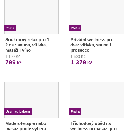
Praha
Praha
Soukromý relax pro 1 i
Privátní wellness pro
2 os.: sauna, vířivka,
dva: vířivka, sauna i
masáž i víno
prosecco
1 199 Kč
1 500 Kč
799
1 379
Kč
Kč
Ústí nad Labem
Praha
Maderoterapie nebo
Tříchodový oběd i s
masáž podle výběru
wellness či masáží pro