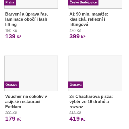
Praha
České Budějovice
Barvení a úprava řas,
Až 90 min. masáže:
laminace obočí i lash
klasická, reflexní i
lifting
liftingová
150 Kč
430 Kč
139
399
Kč
Kč
Ostrava
Ostrava
Voucher na cokoliv v
2× Chacharova pizza:
asijské restauraci
výběr ze 16 druhů a
EatNam
rozvoz
200 Kč
518 Kč
179
419
Kč
Kč