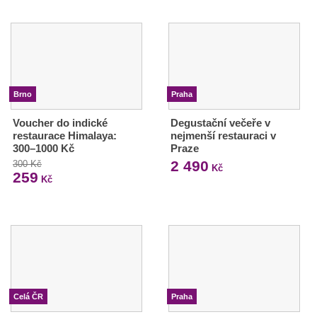
Brno
Praha
Voucher do indické
Degustační večeře v
restaurace Himalaya:
nejmenší restauraci v
300–1000 Kč
Praze
2 490
300 Kč
Kč
259
Kč
Celá ČR
Praha