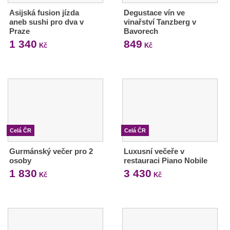
Asijská fusion jízda
Degustace vín ve
aneb sushi pro dva v
vinařství Tanzberg v
Praze
Bavorech
1 340
849
Kč
Kč
Celá ČR
Celá ČR
Gurmánský večer pro 2
Luxusní večeře v
osoby
restauraci Piano Nobile
1 830
3 430
Kč
Kč