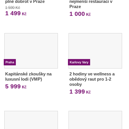
plné dobrot v Praze
nejmenší restauraci v
Praze
1 590 Kč
1 499
1 000
Kč
Kč
Praha
Karlovy Vary
Kapitánské zkoušky na
2 hodiny ve wellness a
luxusní lodi (VMP)
obědový raut pro 1-2
osoby
5 999
Kč
1 399
Kč