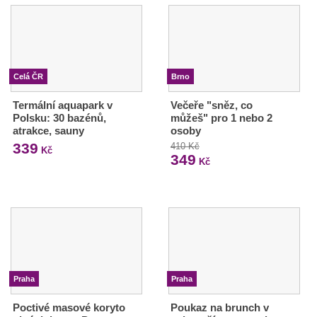
Celá ČR
Brno
Termální aquapark v
Večeře "sněz, co
Polsku: 30 bazénů,
můžeš" pro 1 nebo 2
atrakce, sauny
osoby
339
410 Kč
Kč
349
Kč
Praha
Praha
Poctivé masové koryto
Poukaz na brunch v