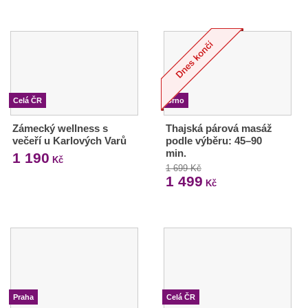
Celá ČR
Brno
Zámecký wellness s
Thajská párová masáž
večeří u Karlových Varů
podle výběru: 45–90
min.
1 190
Kč
1 699 Kč
1 499
Kč
Praha
Celá ČR