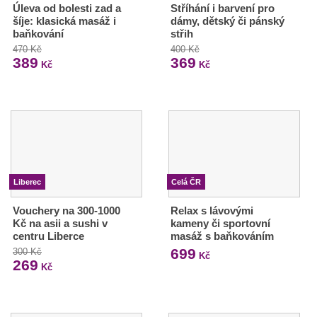
Úleva od bolesti zad a
Stříhání i barvení pro
šíje: klasická masáž i
dámy, dětský či pánský
baňkování
střih
470 Kč
400 Kč
389
369
Kč
Kč
Liberec
Celá ČR
Vouchery na 300-1000
Relax s lávovými
Kč na asii a sushi v
kameny či sportovní
centru Liberce
masáž s baňkováním
699
300 Kč
Kč
269
Kč