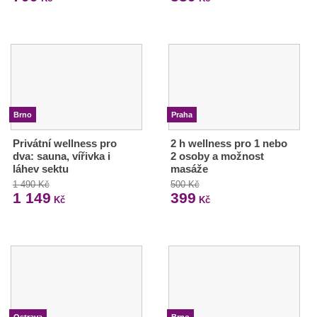
Brno
Praha
Privátní wellness pro
2 h wellness pro 1 nebo
dva: sauna, vířivka i
2 osoby a možnost
láhev sektu
masáže
1 490 Kč
500 Kč
1 149
399
Kč
Kč