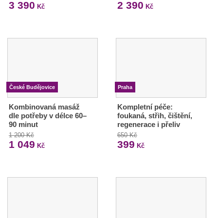
3 390
2 390
Kč
Kč
České Budějovice
Praha
Kombinovaná masáž
Kompletní péče:
dle potřeby v délce 60–
foukaná, střih, čištění,
90 minut
regenerace i přeliv
1 200 Kč
650 Kč
1 049
399
Kč
Kč