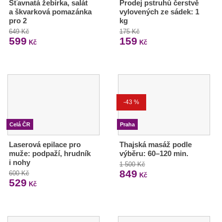
Šťavnatá žebírka, salát
Prodej pstruhů čerstvě
a škvarková pomazánka
vylovených ze sádek: 1
pro 2
kg
649 Kč
175 Kč
599
159
Kč
Kč
-43 %
Celá ČR
Praha
Laserová epilace pro
Thajská masáž podle
muže: podpaží, hrudník
výběru: 60–120 min.
i nohy
1 500 Kč
849
600 Kč
Kč
529
Kč