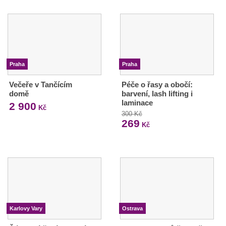
Praha
Praha
Večeře v Tančícím
Péče o řasy a obočí:
domě
barvení, lash lifting i
laminace
2 900
Kč
300 Kč
269
Kč
Karlovy Vary
Ostrava