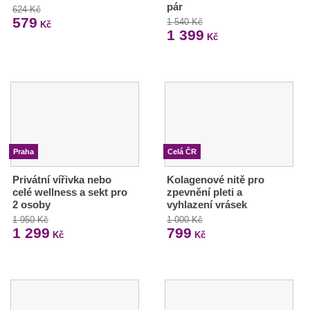
pár
624 Kč
579
1 540 Kč
Kč
1 399
Kč
Praha
Celá ČR
Privátní vířivka nebo
Kolagenové nitě pro
celé wellness a sekt pro
zpevnění pleti a
2 osoby
vyhlazení vrásek
1 950 Kč
1 000 Kč
1 299
799
Kč
Kč