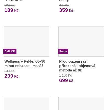
239 Kč
480 Kč
189
359
Kč
Kč
Celá ČR
Praha
Wellness v Pekle: 60–90
Prodloužení řas:
minut relaxace i masáž
přirozená i objemová
metoda až 8D
230 Kč
209
1 100 Kč
Kč
699
Kč