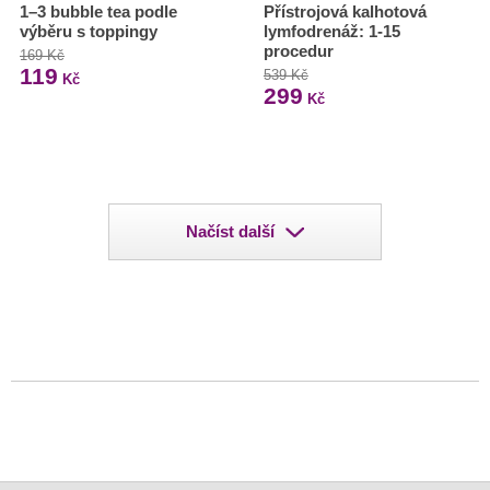
1–3 bubble tea podle
Přístrojová kalhotová
výběru s toppingy
lymfodrenáž: 1-15
procedur
169 Kč
119
539 Kč
Kč
299
Kč
Načíst další