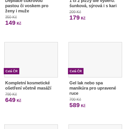
Depilace cukrovou
1 či 2 pizzy dle výběru:
pastou či voskem pro
šunková, sýrová i s kari
ženy i muže
209 Kč
179
350 Kč
Kč
149
Kč
Celá ČR
Celá ČR
Kompletní kosmetické
Gel lak nebo spa
ošetření včetně masáží
manikúra pro upravené
ruce
790 Kč
649
700 Kč
Kč
589
Kč