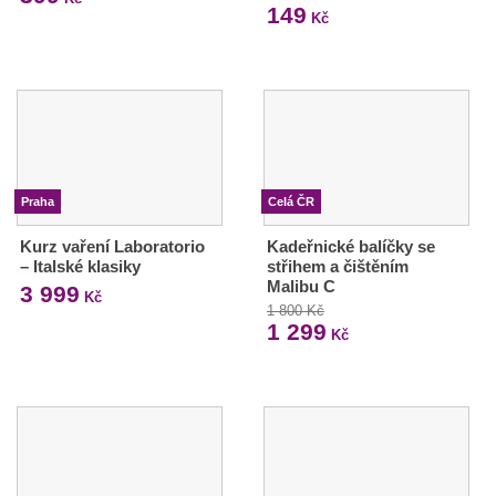
149
Kč
Praha
Celá ČR
Kurz vaření Laboratorio
Kadeřnické balíčky se
– Italské klasiky
střihem a čištěním
Malibu C
3 999
Kč
1 800 Kč
1 299
Kč