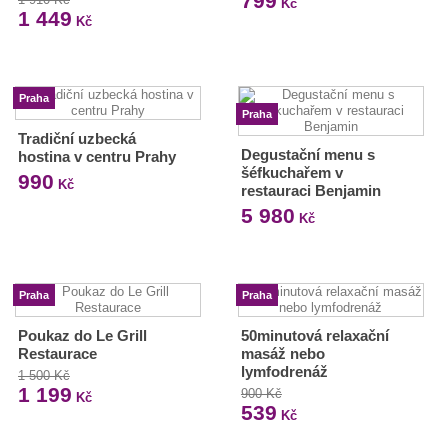
799
Kč
1 449
Kč
Praha
Praha
Tradiční uzbecká
Degustační menu s
hostina v centru Prahy
šéfkuchařem v
990
Kč
restauraci Benjamin
5 980
Kč
Praha
Praha
Poukaz do Le Grill
50minutová relaxační
Restaurace
masáž nebo
lymfodrenáž
1 500 Kč
1 199
900 Kč
Kč
539
Kč