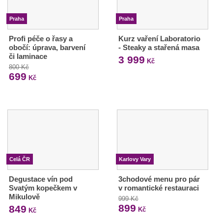
Praha
Praha
Profi péče o řasy a
Kurz vaření Laboratorio
obočí: úprava, barvení
- Steaky a stařená masa
či laminace
3 999
Kč
800 Kč
699
Kč
Celá ČR
Karlovy Vary
Degustace vín pod
3chodové menu pro pár
Svatým kopečkem v
v romantické restauraci
Mikulově
999 Kč
899
849
Kč
Kč