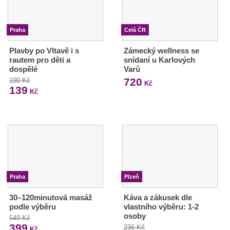
Praha
Celá ČR
Plavby po Vltavě i s
Zámecký wellness se
rautem pro děti a
snídaní u Karlových
dospělé
Varů
720
190 Kč
Kč
139
Kč
Praha
Plzeň
30–120minutová masáž
Káva a zákusek dle
podle výběru
vlastního výběru: 1-2
osoby
549 Kč
399
236 Kč
Kč