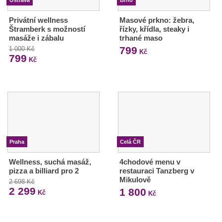
Ostrava
Brno
Privátní wellness
Masové prkno: žebra,
Štramberk s možností
řízky, křídla, steaky i
masáže i zábalu
trhané maso
799
1 000 Kč
Kč
799
Kč
Praha
Celá ČR
Wellness, suchá masáž,
4chodové menu v
pizza a billiard pro 2
restauraci Tanzberg v
Mikulově
2 698 Kč
2 299
1 800
Kč
Kč