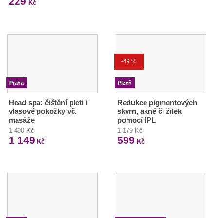
229
Kč
-49 %
Praha
Plzeň
Head spa: čištění pleti i
Redukce pigmentových
vlasové pokožky vč.
skvrn, akné či žilek
masáže
pomocí IPL
1 490 Kč
1 179 Kč
1 149
599
Kč
Kč