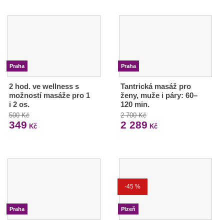
Praha
Praha
2 hod. ve wellness s
Tantrická masáž pro
možností masáže pro 1
ženy, muže i páry: 60–
i 2 os.
120 min.
500 Kč
2 700 Kč
349
2 289
Kč
Kč
-45 %
Praha
Plzeň