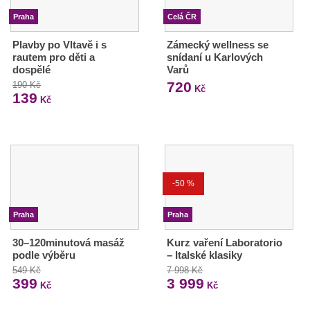
Praha
Celá ČR
Plavby po Vltavě i s
Zámecký wellness se
rautem pro děti a
snídaní u Karlových
dospělé
Varů
720
190 Kč
Kč
139
Kč
-50 %
Praha
Praha
30–120minutová masáž
Kurz vaření Laboratorio
podle výběru
– Italské klasiky
549 Kč
7 998 Kč
399
3 999
Kč
Kč