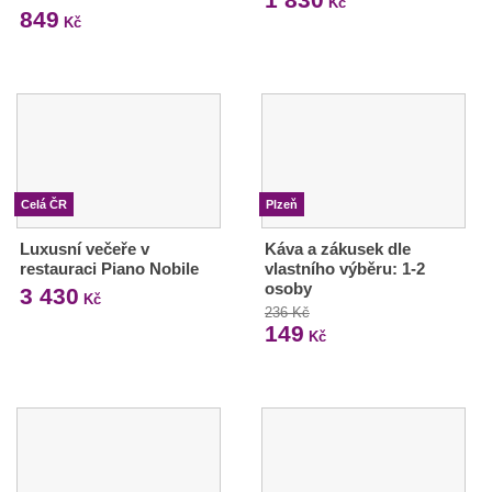
Kč
849
Kč
Celá ČR
Plzeň
Luxusní večeře v
Káva a zákusek dle
restauraci Piano Nobile
vlastního výběru: 1-2
osoby
3 430
Kč
236 Kč
149
Kč