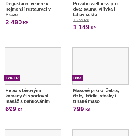
Degustační večeře v
Privátní wellness pro
nejmenší restauraci v
dva: sauna, vířivka i
Praze
láhev sektu
2 490
1 490 Kč
Kč
1 149
Kč
Celá ČR
Brno
Relax s lávovými
Masové prkno: žebra,
kameny či sportovní
řízky, křídla, steaky i
masáž s baňkováním
trhané maso
699
799
Kč
Kč