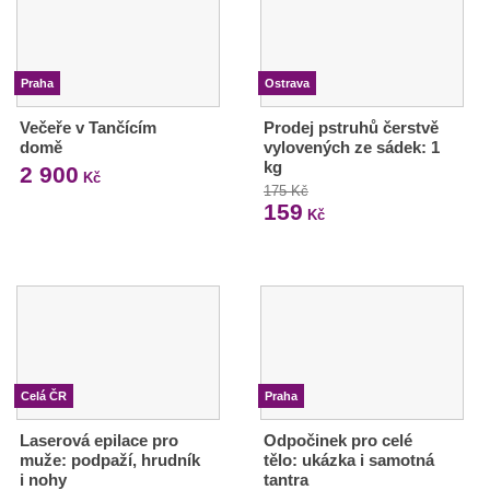
Praha
Ostrava
Večeře v Tančícím
Prodej pstruhů čerstvě
domě
vylovených ze sádek: 1
kg
2 900
Kč
175 Kč
159
Kč
Celá ČR
Praha
Laserová epilace pro
Odpočinek pro celé
muže: podpaží, hrudník
tělo: ukázka i samotná
i nohy
tantra