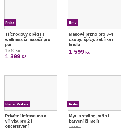
Praha
Brno
Tříchodový oběd i s
Masové prkno pro 3–4
wellness či masáží pro
osoby: špízy, žebírka i
pár
křídla
1 599
1 540 Kč
Kč
1 399
Kč
Hradec Králové
Praha
Privátní infrasauna a
Mytí a styling, střih i
vířivka pro 2 i
barvení či melír
občerstvení
549 Kč