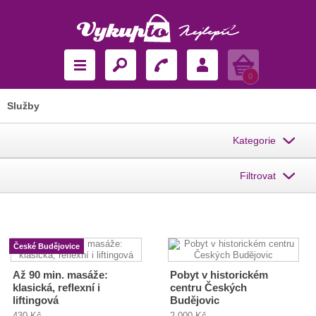
Košík
0
Služby
Kategorie
Filtrovat
České Budějovice
Až 90 min. masáže:
Pobyt v historickém
klasická, reflexní i
centru Českých
liftingová
Budějovic
430 Kč
2 000 Kč