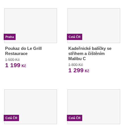
Praha
Celá ČR
Poukaz do Le Grill
Kadeřnické balíčky se
Restaurace
střihem a čištěním
Malibu C
1 500 Kč
1 199
1 800 Kč
Kč
1 299
Kč
Celá ČR
Celá ČR