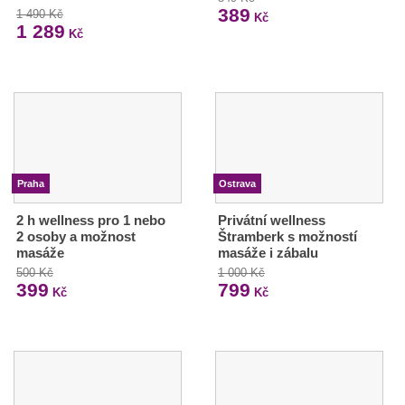
389
1 490 Kč
Kč
1 289
Kč
Praha
Ostrava
2 h wellness pro 1 nebo
Privátní wellness
2 osoby a možnost
Štramberk s možností
masáže
masáže i zábalu
500 Kč
1 000 Kč
399
799
Kč
Kč