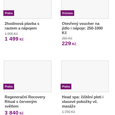
Praha
Ostrava
2hodinová plavba s
Otevřený voucher na
rautem a nápojem
jídlo i nápoje: 250-1000
Kč
1 900 Kč
1 499
250 Kč
Kč
229
Kč
Praha
Praha
Regenerační Recovery
Head spa: čištění pleti i
Ritual s červeným
vlasové pokožky vč.
světlem
masáže
3 840
1 790 Kč
Kč