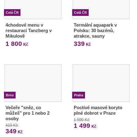
Celá ČR
Celá ČR
4chodové menu v
Termální aquapark v
restauraci Tanzberg v
Polsku: 30 bazénů,
Mikulově
atrakce, sauny
1 800
339
Kč
Kč
Brno
Praha
Večeře "sněz, co
Poctivé masové koryto
můžeš" pro 1 nebo 2
plné dobrot v Praze
osoby
1 590 Kč
1 499
410 Kč
Kč
349
Kč