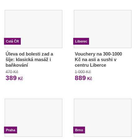
Celá ČR
Liberec
Úleva od bolesti zad a
Vouchery na 300-1000
šíje: klasická masáž i
Kč na asii a sushi v
baňkování
centru Liberce
470 Kč
1 000 Kč
389
889
Kč
Kč
Praha
Brno