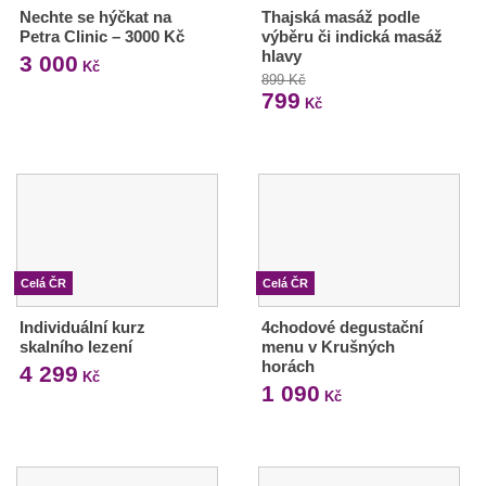
Nechte se hýčkat na
Thajská masáž podle
Petra Clinic – 3000 Kč
výběru či indická masáž
hlavy
3 000
Kč
899 Kč
799
Kč
Celá ČR
Celá ČR
Individuální kurz
4chodové degustační
skalního lezení
menu v Krušných
horách
4 299
Kč
1 090
Kč