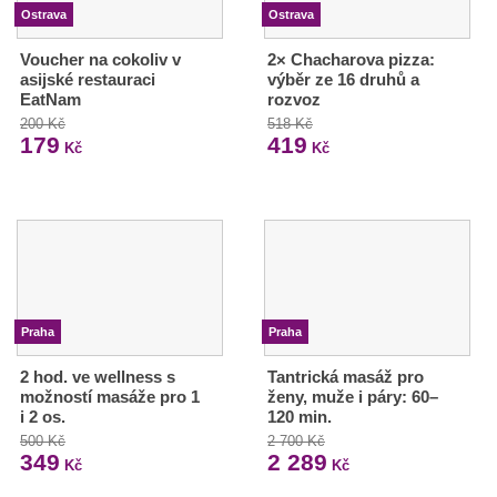
Ostrava
Ostrava
Voucher na cokoliv v
2× Chacharova pizza:
asijské restauraci
výběr ze 16 druhů a
EatNam
rozvoz
200 Kč
518 Kč
179
419
Kč
Kč
Praha
Praha
2 hod. ve wellness s
Tantrická masáž pro
možností masáže pro 1
ženy, muže i páry: 60–
i 2 os.
120 min.
500 Kč
2 700 Kč
349
2 289
Kč
Kč