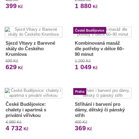
399
1 880
Kč
Kč
České Budějovice
Sjezd Vltavy z Barevné
Kombinovaná masáž
skály do Českého
dle potřeby v délce 60–
Krumlova
90 minut
699 Kč
1 200 Kč
629
1 049
Kč
Kč
Praha
České Budějovice:
Stříhání i barvení pro
chalety i apartmá s
dámy, dětský či pánský
privátní vířivkou
střih
4 980 Kč
400 Kč
4 732
369
Kč
Kč