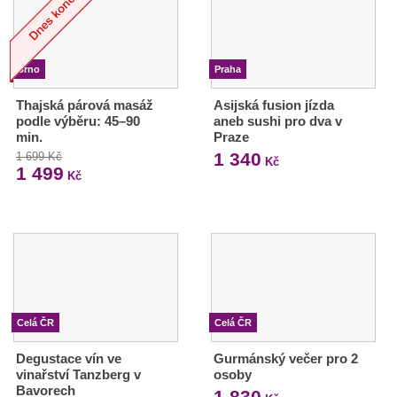
Brno
Praha
Thajská párová masáž
Asijská fusion jízda
podle výběru: 45–90
aneb sushi pro dva v
min.
Praze
1 340
1 699 Kč
Kč
1 499
Kč
Celá ČR
Celá ČR
Degustace vín ve
Gurmánský večer pro 2
vinařství Tanzberg v
osoby
Bavorech
1 830