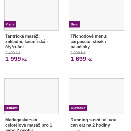
Praha
Brno
Tantrická masáž:
Tříchodové menu:
základní, kašmírská i
carpaccio, steak i
čtyřruční
palačinky
2 400 Kč
2 238 Kč
1 999
1 699
Kč
Kč
Ostrava
Olomouc
Madagaskarská
Running sushi: all you
celotělová masáž pro 1
can eat na 2 hodiny
nebo 2 osoby