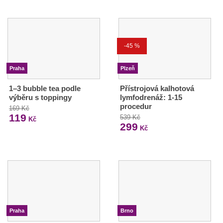
-45 %
Praha
Plzeň
1–3 bubble tea podle
Přístrojová kalhotová
výběru s toppingy
lymfodrenáž: 1-15
procedur
169 Kč
119
539 Kč
Kč
299
Kč
Praha
Brno