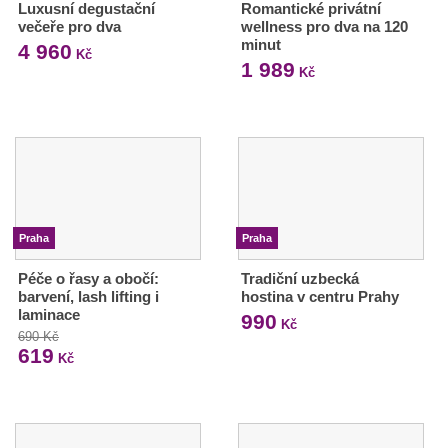
Luxusní degustační
Romantické privátní
večeře pro dva
wellness pro dva na 120
minut
4 960
Kč
1 989
Kč
Praha
Praha
Péče o řasy a obočí:
Tradiční uzbecká
barvení, lash lifting i
hostina v centru Prahy
laminace
990
Kč
690 Kč
619
Kč