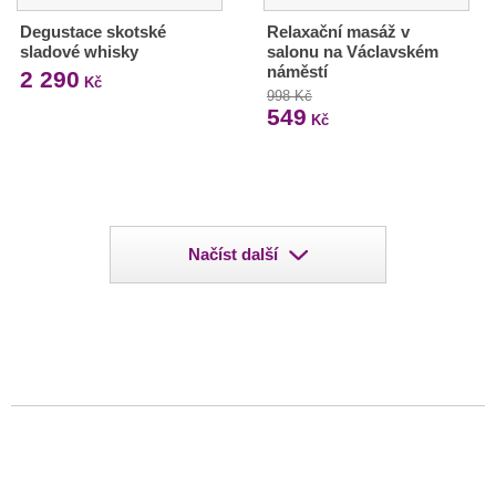
Degustace skotské
Relaxační masáž v
sladové whisky
salonu na Václavském
náměstí
2 290
Kč
998 Kč
549
Kč
Načíst další