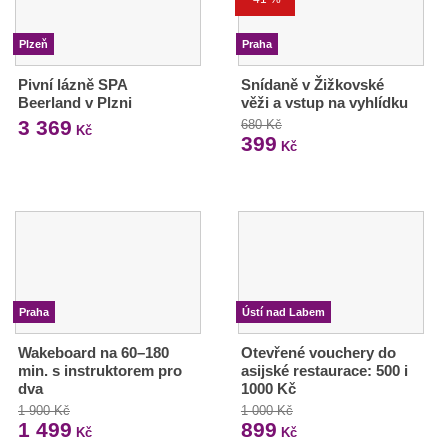
Plzeň
Praha
Pivní lázně SPA
Snídaně v Žižkovské
Beerland v Plzni
věži a vstup na vyhlídku
3 369
680 Kč
Kč
399
Kč
Praha
Ústí nad Labem
Wakeboard na 60–180
Otevřené vouchery do
min. s instruktorem pro
asijské restaurace: 500 i
dva
1000 Kč
1 900 Kč
1 000 Kč
1 499
899
Kč
Kč