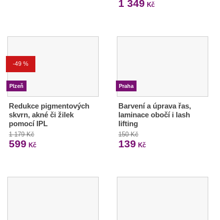
1 349
Kč
-49 %
Plzeň
Praha
Redukce pigmentových
Barvení a úprava řas,
skvrn, akné či žilek
laminace obočí i lash
pomocí IPL
lifting
1 179 Kč
150 Kč
599
139
Kč
Kč