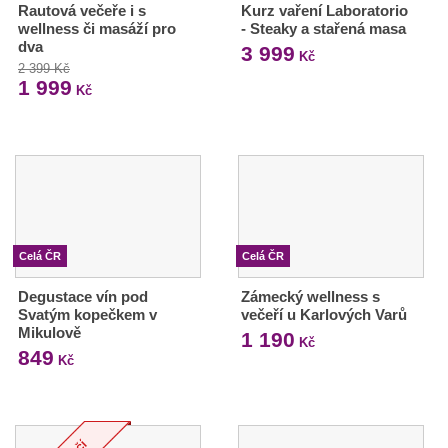
Rautová večeře i s
Kurz vaření Laboratorio
wellness či masáží pro
- Steaky a stařená masa
dva
3 999
Kč
2 399 Kč
1 999
Kč
Celá ČR
Celá ČR
Degustace vín pod
Zámecký wellness s
Svatým kopečkem v
večeří u Karlových Varů
Mikulově
1 190
Kč
849
Kč