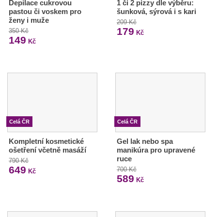
Depilace cukrovou
1 či 2 pizzy dle výběru:
pastou či voskem pro
šunková, sýrová i s kari
ženy i muže
209 Kč
179
350 Kč
Kč
149
Kč
Celá ČR
Celá ČR
Kompletní kosmetické
Gel lak nebo spa
ošetření včetně masáží
manikúra pro upravené
ruce
790 Kč
649
700 Kč
Kč
589
Kč