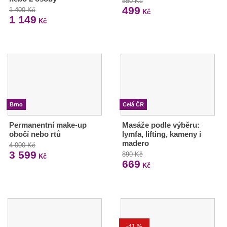
550 Kč
499
1 400 Kč
Kč
1 149
Kč
Brno
Celá ČR
Permanentní make-up
Masáže podle výběru:
obočí nebo rtů
lymfa, lifting, kameny i
madero
4 000 Kč
3 599
890 Kč
Kč
669
Kč
-41 %