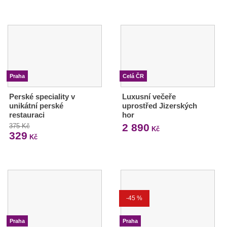
Praha
Celá ČR
Perské speciality v
Luxusní večeře
unikátní perské
uprostřed Jizerských
restauraci
hor
2 890
375 Kč
Kč
329
Kč
-45 %
Praha
Praha