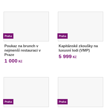
Praha
Praha
Poukaz na brunch v
Kapitánské zkoušky na
nejmenší restauraci v
luxusní lodi (VMP)
Praze
5 999
Kč
1 000
Kč
Praha
Praha