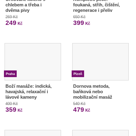
chlebem a třeba i
foukaná, střih, čištění,
dvěma pivy
regenerace i přeliv
269 Kč
650 Kč
249
399
Kč
Kč
Praha
Plzeň
Boží masáže: indická,
Dornova metoda,
havajská, relaxační i
baňková nebo
lávové kameny
mobilizační masáž
400 Kč
540 Kč
359
479
Kč
Kč