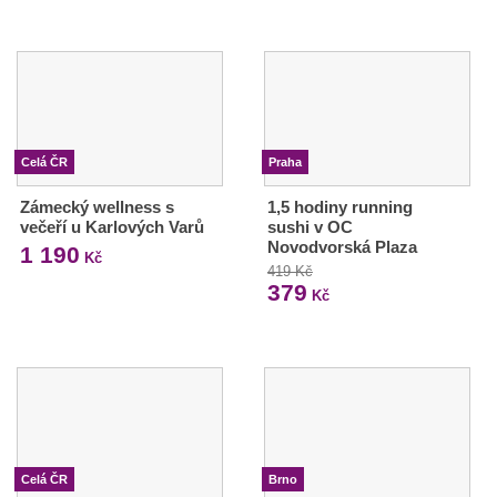
Celá ČR
Praha
Zámecký wellness s
1,5 hodiny running
večeří u Karlových Varů
sushi v OC
Novodvorská Plaza
1 190
Kč
419 Kč
379
Kč
Celá ČR
Brno