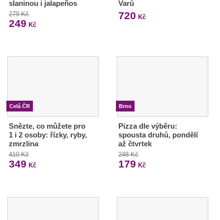
slaninou i jalapeños
Varů
720
279 Kč
Kč
249
Kč
Celá ČR
Brno
Snězte, co můžete pro
Pizza dle výběru:
1 i 2 osoby: řízky, ryby,
spousta druhů, pondělí
zmrzlina
až čtvrtek
410 Kč
248 Kč
349
179
Kč
Kč