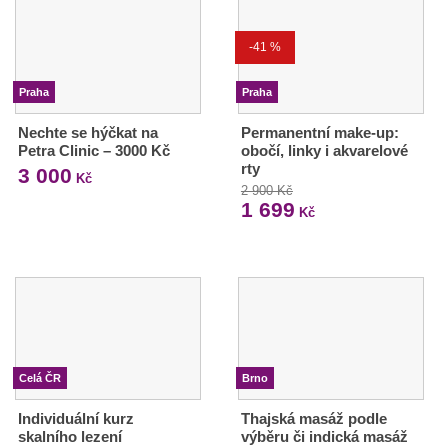
-41 %
Praha
Praha
Nechte se hýčkat na
Permanentní make-up:
Petra Clinic – 3000 Kč
obočí, linky i akvarelové
rty
3 000
Kč
2 900 Kč
1 699
Kč
Celá ČR
Brno
Individuální kurz
Thajská masáž podle
skalního lezení
výběru či indická masáž