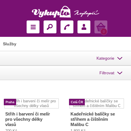
Košík
0
Služby
Kategorie
Filtrovat
Praha
Celá ČR
Střih i barvení či melír
Kadeřnické balíčky se
pro všechny délky
střihem a čištěním
vlasů
Malibu C
700 Kč
1 800 Kč