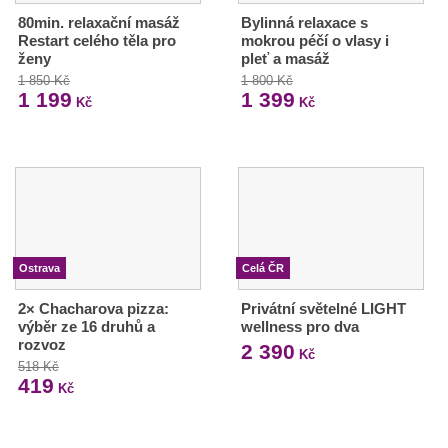
80min. relaxační masáž
Bylinná relaxace s
Restart celého těla pro
mokrou péčí o vlasy i
ženy
pleť a masáž
1 850 Kč
1 800 Kč
1 199
1 399
Kč
Kč
Ostrava
Celá ČR
2× Chacharova pizza:
Privátní světelné LIGHT
výběr ze 16 druhů a
wellness pro dva
rozvoz
2 390
Kč
518 Kč
419
Kč