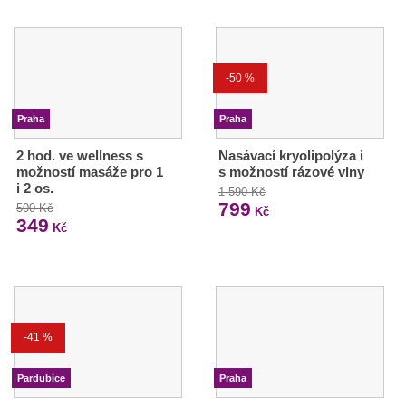
-50 %
Praha
Praha
2 hod. ve wellness s
Nasávací kryolipolýza i
možností masáže pro 1
s možností rázové vlny
i 2 os.
1 590 Kč
799
500 Kč
Kč
349
Kč
-41 %
Pardubice
Praha