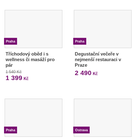
Praha
Praha
Tříchodový oběd i s
Degustační večeře v
wellness či masáží pro
nejmenší restauraci v
pár
Praze
2 490
1 540 Kč
Kč
1 399
Kč
Praha
Ostrava