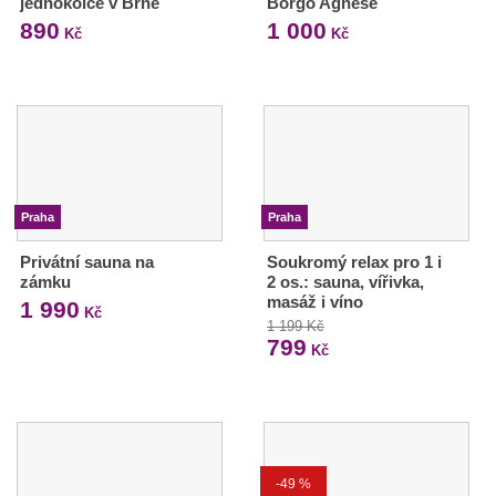
jednokolce v Brně
Borgo Agnese
890
1 000
Kč
Kč
Praha
Praha
Privátní sauna na
Soukromý relax pro 1 i
zámku
2 os.: sauna, vířivka,
masáž i víno
1 990
Kč
1 199 Kč
799
Kč
-49 %