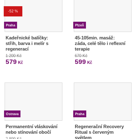
-52 %
Praha
Plzeň
Kadeřnické balíčky:
45-105min. masáž:
střih, barva i melír s
záda, celé tělo i reflexní
regenerací
terapie
1 200 Kč
670 Kč
579
599
Kč
Kč
Ostrava
Praha
Permanentní vláskování
Regenerační Recovery
nebo stínování obočí
Ritual s červeným
světlem
2 899 Kč