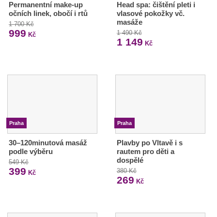
Permanentní make-up
Head spa: čištění pleti i
očních linek, obočí i rtů
vlasové pokožky vč.
masáže
1 700 Kč
999
1 490 Kč
Kč
1 149
Kč
Praha
Praha
30–120minutová masáž
Plavby po Vltavě i s
podle výběru
rautem pro děti a
dospělé
549 Kč
399
380 Kč
Kč
269
Kč