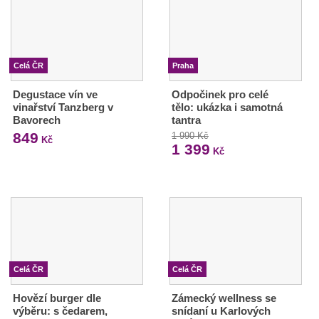
Celá ČR
Praha
Degustace vín ve
Odpočinek pro celé
vinařství Tanzberg v
tělo: ukázka i samotná
Bavorech
tantra
849
1 990 Kč
Kč
1 399
Kč
Celá ČR
Celá ČR
Hovězí burger dle
Zámecký wellness se
výběru: s čedarem,
snídaní u Karlových