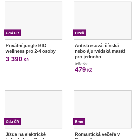
Celá ČR
Plzeň
Privátní jungle BIO
Antistresová, čínská
wellness pro 2-4 osoby
nebo ájurvédská masáž
pro jednoho
3 390
Kč
540 Kč
479
Kč
Celá ČR
Brno
Jízda na elektrické
Romantická večeře v