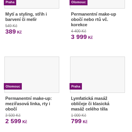
Praha
Olomouc
Mytí a styling, střih i
Permanentní make-up
barvení či melír
obočí nebo rtů vč.
korekce
549 Kč
389
4 400 Kč
Kč
3 999
Kč
Olomouc
Praha
Permanentní make-up:
Lymfatická masáž
meziřasová linka, rty i
obličeje či klasická
obočí
masáž celého těla
3 500 Kč
1 000 Kč
2 599
799
Kč
Kč