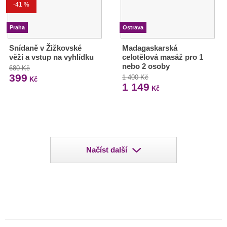
-41 %
Praha
Ostrava
Snídaně v Žižkovské
Madagaskarská
věži a vstup na vyhlídku
celotělová masáž pro 1
nebo 2 osoby
680 Kč
399
1 400 Kč
Kč
1 149
Kč
Načíst další