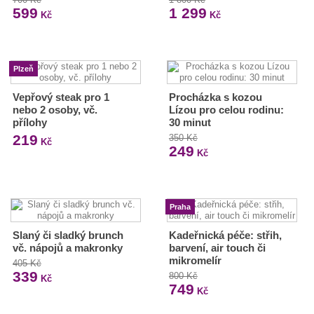
599
1 299
Kč
Kč
Plzeň
Vepřový steak pro 1
Procházka s kozou
nebo 2 osoby, vč.
Lízou pro celou rodinu:
přílohy
30 minut
219
350 Kč
Kč
249
Kč
Praha
Slaný či sladký brunch
Kadeřnická péče: střih,
vč. nápojů a makronky
barvení, air touch či
mikromelír
405 Kč
339
800 Kč
Kč
749
Kč