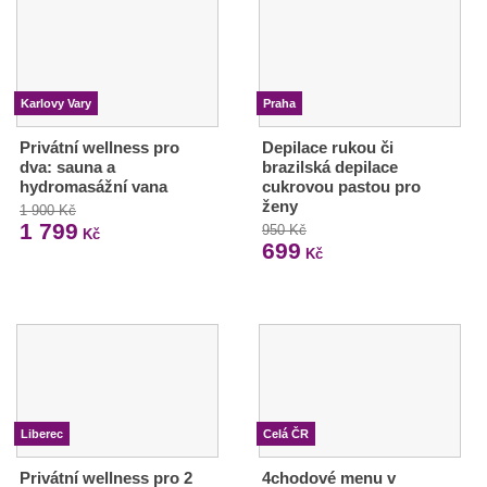
Karlovy Vary
Praha
Privátní wellness pro
Depilace rukou či
dva: sauna a
brazilská depilace
hydromasážní vana
cukrovou pastou pro
ženy
1 900 Kč
1 799
950 Kč
Kč
699
Kč
Liberec
Celá ČR
Privátní wellness pro 2
4chodové menu v