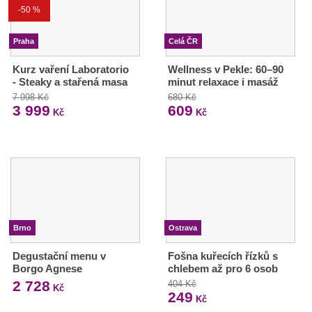
-50 %
Praha
Celá ČR
Kurz vaření Laboratorio
Wellness v Pekle: 60–90
- Steaky a stařená masa
minut relaxace i masáž
7 998 Kč
680 Kč
3 999
609
Kč
Kč
Brno
Ostrava
Degustační menu v
Fošna kuřecích řízků s
Borgo Agnese
chlebem až pro 6 osob
2 728
404 Kč
Kč
249
Kč