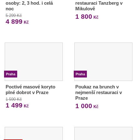
osoby: 2, 3 hod. i celá
restauraci Tanzberg v
noc
Mikulově
1 800
5 299 Kč
Kč
4 899
Kč
Praha
Praha
Poctivé masové koryto
Poukaz na brunch v
plné dobrot v Praze
nejmenší restauraci v
Praze
1 590 Kč
1 499
1 000
Kč
Kč