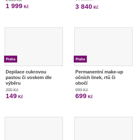
1 999
3 840
Kč
Kč
Praha
Praha
Depilace cukrovou
Permanentní make-up
pastou či voskem dle
očních linek, rtů či
výběru
obočí
200 Kč
999 Kč
149
699
Kč
Kč