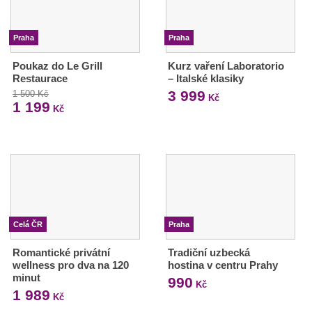
Praha
Praha
Poukaz do Le Grill
Kurz vaření Laboratorio
Restaurace
– Italské klasiky
3 999
1 500 Kč
Kč
1 199
Kč
Celá ČR
Praha
Romantické privátní
Tradiční uzbecká
wellness pro dva na 120
hostina v centru Prahy
minut
990
Kč
1 989
Kč