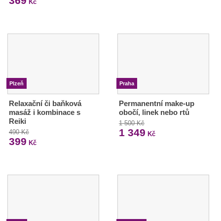
369
Kč
Plzeň
Praha
Relaxační či baňková
Permanentní make-up
masáž i kombinace s
obočí, linek nebo rtů
Reiki
1 500 Kč
1 349
490 Kč
Kč
399
Kč