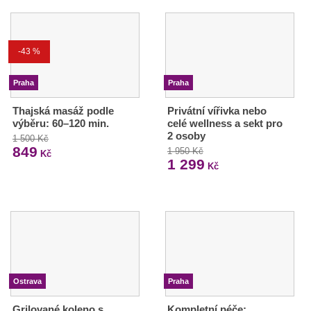
-43 %
Praha
Praha
Thajská masáž podle
Privátní vířivka nebo
výběru: 60–120 min.
celé wellness a sekt pro
2 osoby
1 500 Kč
849
1 950 Kč
Kč
1 299
Kč
Ostrava
Praha
Grilované koleno s
Kompletní péče: