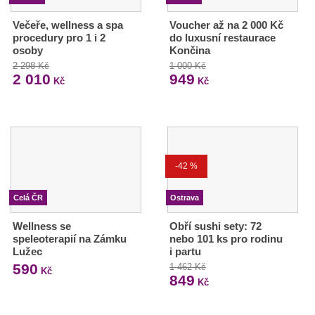
Večeře, wellness a spa
Voucher až na 2 000 Kč
procedury pro 1 i 2
do luxusní restaurace
osoby
Končina
2 298 Kč
1 000 Kč
2 010
949
Kč
Kč
-42 %
Celá ČR
Ostrava
Wellness se
Obří sushi sety: 72
speleoterapií na Zámku
nebo 101 ks pro rodinu
Lužec
i partu
590
1 462 Kč
Kč
849
Kč