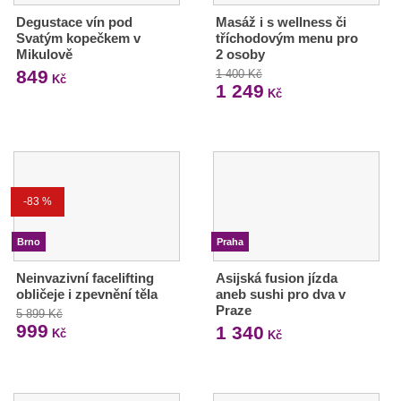
Degustace vín pod
Masáž i s wellness či
Svatým kopečkem v
tříchodovým menu pro
Mikulově
2 osoby
849
1 400 Kč
Kč
1 249
Kč
-83 %
Brno
Praha
Neinvazivní facelifting
Asijská fusion jízda
obličeje i zpevnění těla
aneb sushi pro dva v
Praze
5 899 Kč
999
1 340
Kč
Kč