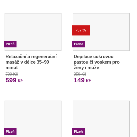
-57 %
Plzeň
Praha
Relaxační a regenerační
Depilace cukrovou
masáž v délce 35–90
pastou či voskem pro
minut
ženy i muže
700 Kč
350 Kč
599
149
Kč
Kč
Plzeň
Plzeň