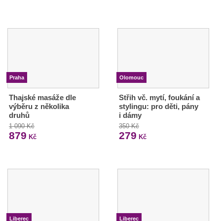
Praha
Olomouc
Thajské masáže dle
Střih vč. mytí, foukání a
výběru z několika
stylingu: pro děti, pány
druhů
i dámy
1 090 Kč
350 Kč
879
279
Kč
Kč
Liberec
Liberec