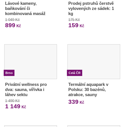
Lávové kameny,
Prodej pstruhů čerstvě
baňkování či
vylovených ze sádek: 1
kombinovaná masáž
kg
1 049 Kč
175 Kč
899
159
Kč
Kč
Brno
Celá ČR
Privátní wellness pro
Termální aquapark v
dva: sauna, vířivka i
Polsku: 30 bazénů,
láhev sektu
atrakce, sauny
339
1 490 Kč
Kč
1 149
Kč