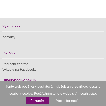
Vykupto.cz
Kontakty
Pro Vás
Doručení zdarma
Vykupto na Facebooku
Důvěryhodný nákup
Tento web používá k poskytování služeb a personifikaci obsahu
Naše společnost je členem Asociace pro elektronickou
soubory cookie. Používáním tohoto webu s tím souhlasíte.
komerci (APEK)
Rozumím
Více informací