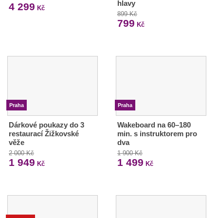
hlavy
4 299
Kč
899 Kč
799
Kč
Praha
Praha
Dárkové poukazy do 3
Wakeboard na 60–180
restaurací Žižkovské
min. s instruktorem pro
věže
dva
2 000 Kč
1 900 Kč
1 949
1 499
Kč
Kč