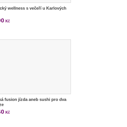
ký wellness s večeří u Karlových
90
Kč
ká fusion jízda aneb sushi pro dva
ze
40
Kč