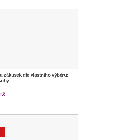
a zákusek dle vlastního výběru:
soby
č
Kč
%