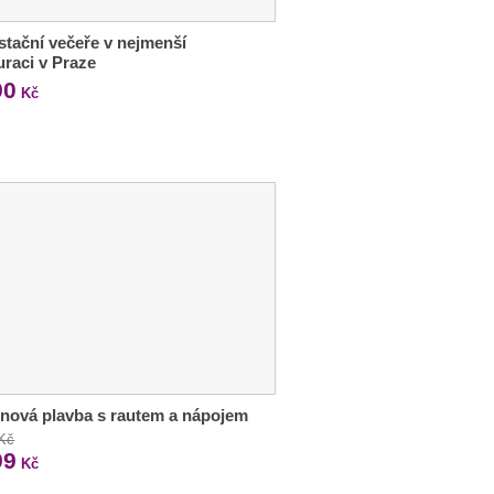
tační večeře v nejmenší
uraci v Praze
90
Kč
nová plavba s rautem a nápojem
 Kč
99
Kč