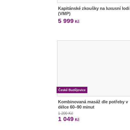
Kapitánské zkoušky na luxusní lodi
(VMP)
5 999
Kč
České Budějovice
Kombinovaná masáž dle potřeby v
délce 60–90 minut
1 200 Kč
1 049
Kč