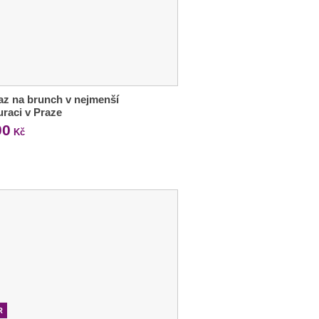
z na brunch v nejmenší
uraci v Praze
00
Kč
R