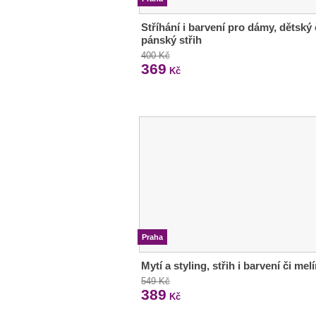
Stříhání i barvení pro dámy, dětský 
pánský střih
400 Kč
369
Kč
Praha
Mytí a styling, střih i barvení či melí
549 Kč
389
Kč