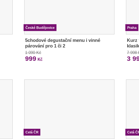
České Budějovice
Praha
5chodové degustační menu i vinné
Kurz 
párování pro 1 či 2
klasi
1 090 Kč
7 998
999
3 9
Kč
Celá ČR
Celá Č