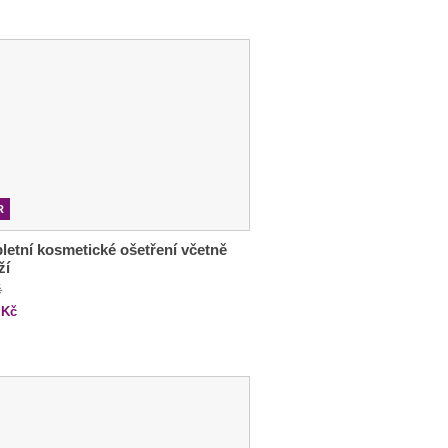
R
etní kosmetické ošetření včetně
ží
č
Kč