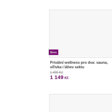
Brno
Privátní wellness pro dva: sauna,
vířivka i láhev sektu
1 490 Kč
1 149
Kč