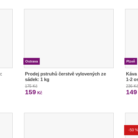
Ostrava
Plzeň
:
Prodej pstruhů čerstvě vylovených ze
Káva 
sádek: 1 kg
1-2 o
175 Kč
236 K
159
149
Kč
-50 