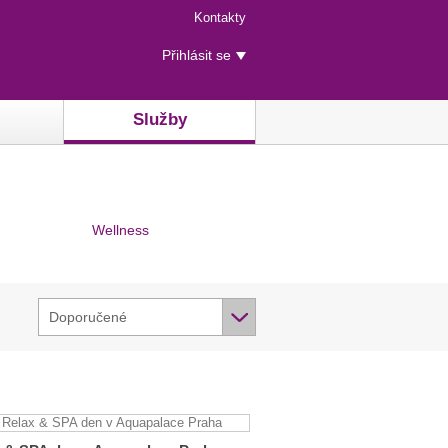
Menu
Kontakty
rychlého
Uživatelské
přístupu
Přihlásit se
menu
Služby
Wellness
Doporučené