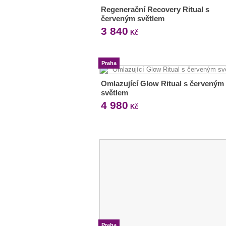
Regenerační Recovery Ritual s
červeným světlem
3 840
Kč
Praha
Omlazující Glow Ritual s červeným
světlem
4 980
Kč
Praha