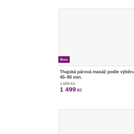
Brno
Thajská párová masáž podle výběru
45–90 min.
1 699 Kč
1 499
Kč