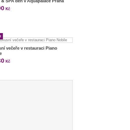
 & SPA den v Aquapalace Praha
90
Kč
R
ní večeře v restauraci Piano
e
30
Kč