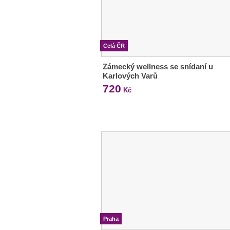
Celá ČR
Zámecký wellness se snídaní u
Karlových Varů
720
Kč
Praha