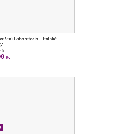
vaření Laboratorio – Italské
ky
 Kč
99
Kč
R