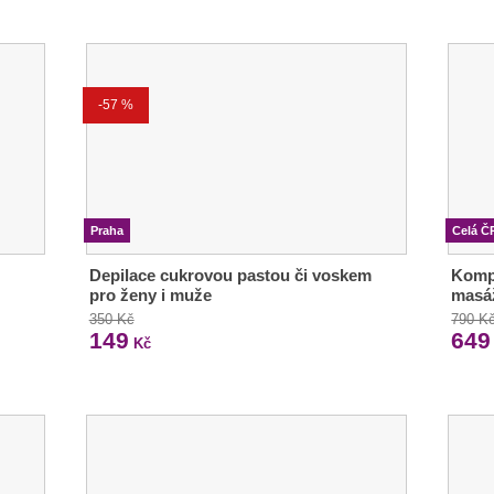
-57 %
Praha
Celá Č
Depilace cukrovou pastou či voskem
Kompl
pro ženy i muže
masá
350 Kč
790 K
149
649
Kč