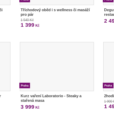
či
Tříchodový oběd i s wellness či masáží
Degus
pro pár
resta
2 4
1 540 Kč
1 399
Kč
Praha
Praha
r
Kurz vaření Laboratorio - Steaky a
2hodi
stařená masa
1 900
1 4
3 999
Kč