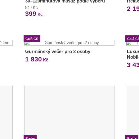
30–120minutová masáž podle výběru
Relax
2 1
549 Kč
399
Kč
Celá ČR
Celá Č
Gurmánský večer pro 2 osoby
Luxus
Nobil
1 830
Kč
3 4
Praha
Praha