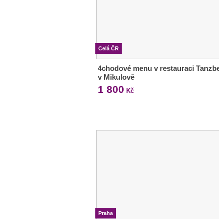
Celá ČR
4chodové menu v restauraci Tanzb
v Mikulově
1 800
Kč
Praha