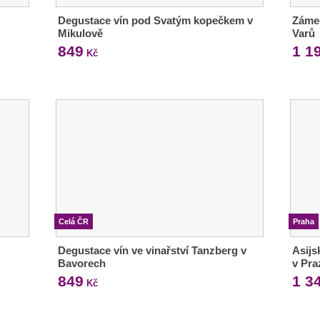
Degustace vín pod Svatým kopečkem v
Zámec
Mikulově
Varů
849
1 1
Kč
Celá ČR
Praha
Degustace vín ve vinařství Tanzberg v
Asijs
Bavorech
v Pra
849
1 3
Kč