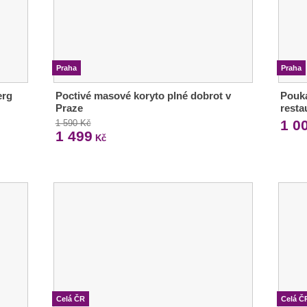
Praha
Praha
erg
Poctivé masové koryto plné dobrot v
Pouka
Praze
resta
1 0
1 590 Kč
1 499
Kč
Celá ČR
Celá Č