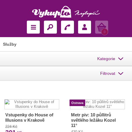
Košík
0
Služby
Kategorie
Filtrovat
Ostrava
Vstupenky do House of
Metr piv: 10 půllitrů
Illusions v Krakově
světlého ležáku Kozel
11°
224 Kč
430 Kč