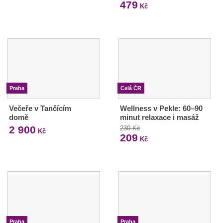
479
Kč
Praha
Celá ČR
Večeře v Tančícím
Wellness v Pekle: 60–90
domě
minut relaxace i masáž
2 900
230 Kč
Kč
209
Kč
Praha
Praha