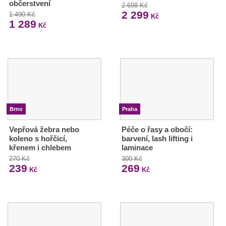
občerstvení
2 698 Kč
2 299
1 490 Kč
Kč
1 289
Kč
Brno
Praha
Vepřová žebra nebo
Péče o řasy a obočí:
koleno s hořčicí,
barvení, lash lifting i
křenem i chlebem
laminace
270 Kč
300 Kč
239
269
Kč
Kč