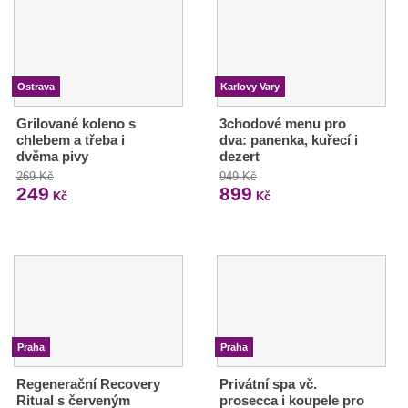
Ostrava
Karlovy Vary
Grilované koleno s
3chodové menu pro
chlebem a třeba i
dva: panenka, kuřecí i
dvěma pivy
dezert
269 Kč
949 Kč
249
899
Kč
Kč
Praha
Praha
Regenerační Recovery
Privátní spa vč.
Ritual s červeným
prosecca i koupele pro