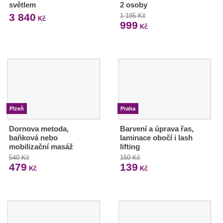
světlem
2 osoby
3 840
1 195 Kč
Kč
999
Kč
Plzeň
Praha
Dornova metoda,
Barvení a úprava řas,
baňková nebo
laminace obočí i lash
mobilizační masáž
lifting
540 Kč
150 Kč
479
139
Kč
Kč