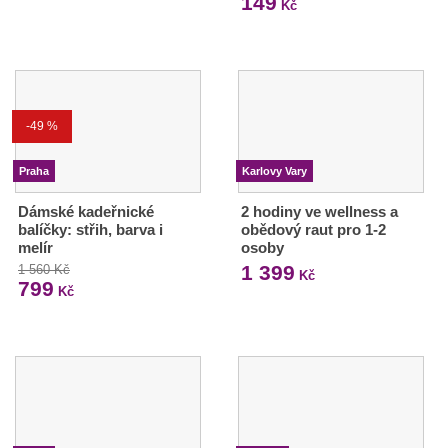
149
Kč
-49 %
Praha
Karlovy Vary
Dámské kadeřnické
2 hodiny ve wellness a
balíčky: střih, barva i
obědový raut pro 1-2
melír
osoby
1 399
1 560 Kč
Kč
799
Kč