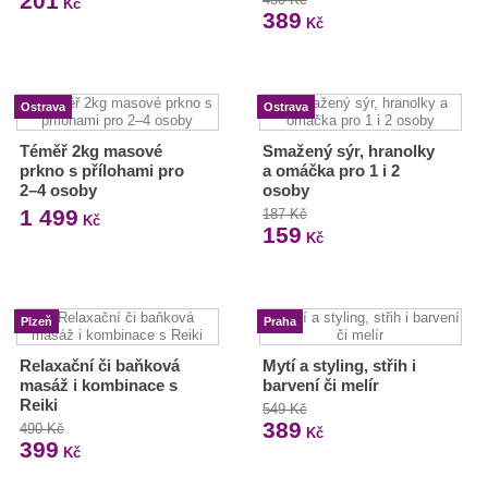
201
Kč
389
Kč
Ostrava
Ostrava
Téměř 2kg masové
Smažený sýr, hranolky
prkno s přílohami pro
a omáčka pro 1 i 2
2–4 osoby
osoby
1 499
187 Kč
Kč
159
Kč
Plzeň
Praha
Relaxační či baňková
Mytí a styling, střih i
masáž i kombinace s
barvení či melír
Reiki
549 Kč
389
490 Kč
Kč
399
Kč