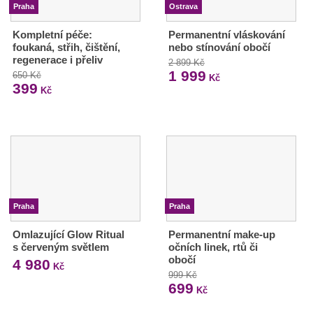
Praha
Ostrava
Kompletní péče:
Permanentní vláskování
foukaná, střih, čištění,
nebo stínování obočí
regenerace i přeliv
2 899 Kč
1 999
650 Kč
Kč
399
Kč
Praha
Praha
Omlazující Glow Ritual
Permanentní make-up
s červeným světlem
očních linek, rtů či
obočí
4 980
Kč
999 Kč
699
Kč