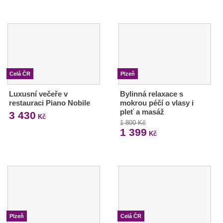
Celá ČR
Plzeň
Luxusní večeře v
Bylinná relaxace s
restauraci Piano Nobile
mokrou péčí o vlasy i
pleť a masáž
3 430
Kč
1 800 Kč
1 399
Kč
Plzeň
Celá ČR