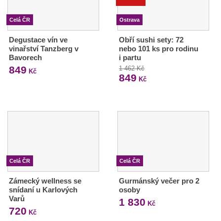
Celá ČR
Ostrava
Degustace vín ve
Obří sushi sety: 72
vinařství Tanzberg v
nebo 101 ks pro rodinu
Bavorech
i partu
849
1 462 Kč
Kč
849
Kč
Celá ČR
Celá ČR
Zámecký wellness se
Gurmánský večer pro 2
snídaní u Karlových
osoby
Varů
1 830
Kč
720
Kč