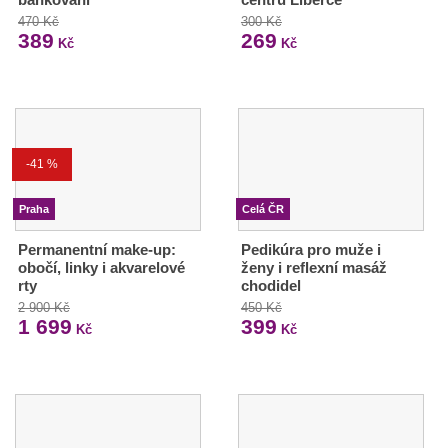
470 Kč
300 Kč
389
269
Kč
Kč
-41 %
Praha
Celá ČR
Permanentní make-up:
Pedikúra pro muže i
obočí, linky i akvarelové
ženy i reflexní masáž
rty
chodidel
2 900 Kč
450 Kč
1 699
399
Kč
Kč