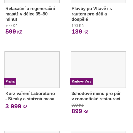
Relaxační a regenerační
Plavby po Vltavě i s
masáž v délce 35–90
rautem pro děti a
minut
dospělé
700 Kč
190 Kč
599
139
Kč
Kč
Praha
Karlovy Vary
Kurz vaření Laboratorio
3chodové menu pro pár
- Steaky a stařená masa
v romantické restauraci
3 999
999 Kč
Kč
899
Kč