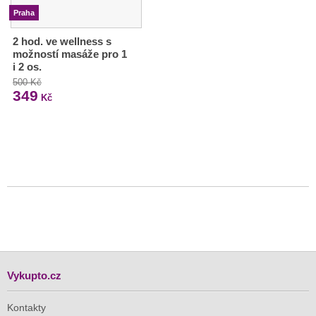
Praha
2 hod. ve wellness s
možností masáže pro 1
i 2 os.
500 Kč
349
Kč
Vykupto.cz
Kontakty