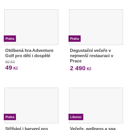
Praha
Praha
Oblíbená hra Adventure
Degustační večeře v
Golf pro děti i dospělé
nejmenší restauraci v
Praze
60 Kč
49
2 490
Kč
Kč
Praha
Liberec
Stříhání i barvení pro
Večeře, wellness a spa