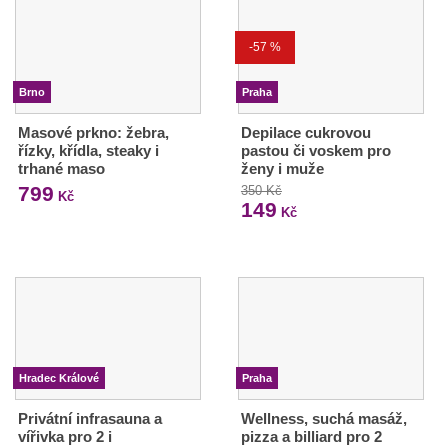
-57 %
Brno
Praha
Masové prkno: žebra,
Depilace cukrovou
řízky, křídla, steaky i
pastou či voskem pro
trhané maso
ženy i muže
799
350 Kč
Kč
149
Kč
Hradec Králové
Praha
Privátní infrasauna a
Wellness, suchá masáž,
vířivka pro 2 i
pizza a billiard pro 2