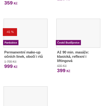
359
Kč
-41 %
Pardubice
České Budějovice
Permanentní make-up
Až 90 min. masáže:
očních linek, obočí i rtů
klasická, reflexní i
liftingová
1 700 Kč
999
430 Kč
Kč
399
Kč