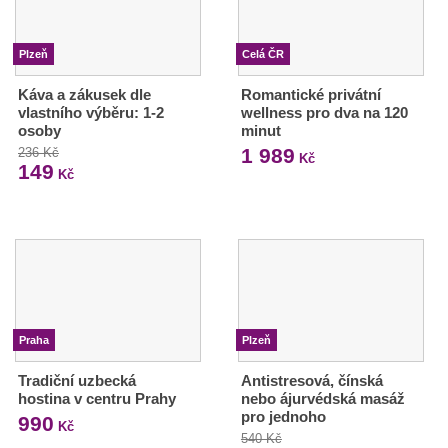
Plzeň
Celá ČR
Káva a zákusek dle
Romantické privátní
vlastního výběru: 1-2
wellness pro dva na 120
osoby
minut
1 989
236 Kč
Kč
149
Kč
Praha
Plzeň
Tradiční uzbecká
Antistresová, čínská
hostina v centru Prahy
nebo ájurvédská masáž
pro jednoho
990
Kč
540 Kč