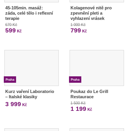
45-105min. masáž:
Kolagenové nitě pro
záda, celé tělo i reflexní
zpevnění pleti a
terapie
vyhlazení vrásek
670 Kč
1 000 Kč
599
799
Kč
Kč
Praha
Praha
Kurz vaření Laboratorio
Poukaz do Le Grill
– Italské klasiky
Restaurace
3 999
1 500 Kč
Kč
1 199
Kč