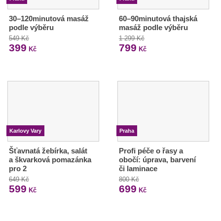
30–120minutová masáž
60–90minutová thajská
podle výběru
masáž podle výběru
549 Kč
1 299 Kč
399
799
Kč
Kč
Karlovy Vary
Praha
Šťavnatá žebírka, salát
Profi péče o řasy a
a škvarková pomazánka
obočí: úprava, barvení
pro 2
či laminace
649 Kč
800 Kč
599
699
Kč
Kč