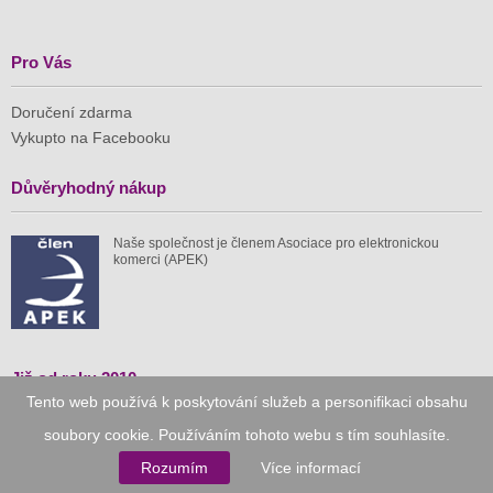
Pro Vás
Doručení zdarma
Vykupto na Facebooku
Důvěryhodný nákup
Naše společnost je členem Asociace pro elektronickou
komerci (APEK)
Již od roku 2010
Tento web používá k poskytování služeb a personifikaci obsahu
59 tis.
1 511 mil.
soubory cookie. Používáním tohoto webu s tím souhlasíte.
Rozumím
Více informací
spuštěných nabídek
ušetřeno nákupy