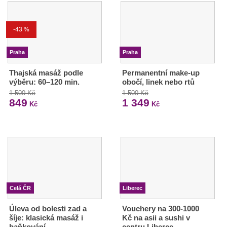
-43 %
Praha
Praha
Thajská masáž podle
Permanentní make-up
výběru: 60–120 min.
obočí, linek nebo rtů
1 500 Kč
1 500 Kč
849
1 349
Kč
Kč
Celá ČR
Liberec
Úleva od bolesti zad a
Vouchery na 300-1000
šíje: klasická masáž i
Kč na asii a sushi v
baňkování
centru Liberce