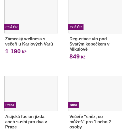
Celá ČR
Celá ČR
Zámecký wellness s
Degustace vín pod
večeří u Karlových Varů
Svatým kopečkem v
Mikulově
1 190
Kč
849
Kč
Praha
Brno
Asijská fusion jízda
Večeře "sněz, co
aneb sushi pro dva v
můžeš" pro 1 nebo 2
Praze
osoby