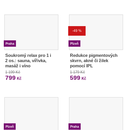
-49 %
Praha
Plzeň
Soukromý relax pro 1 i
Redukce pigmentových
2 os.: sauna, vířivka,
skvrn, akné či žilek
masáž i víno
pomocí IPL
1 199 Kč
1 179 Kč
799
599
Kč
Kč
Plzeň
Praha