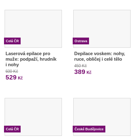
Celá ČR
Ostrava
Laserová epilace pro
Depilace voskem: nohy,
muže: podpaží, hrudník
ruce, obličej i celé tělo
i nohy
450 Kč
389
600 Kč
Kč
529
Kč
Celá ČR
České Budějovice