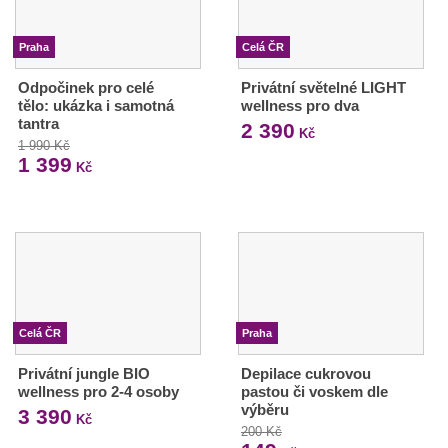
Praha
Celá ČR
Odpočinek pro celé
Privátní světelné LIGHT
tělo: ukázka i samotná
wellness pro dva
tantra
2 390
Kč
1 990 Kč
1 399
Kč
Celá ČR
Praha
Privátní jungle BIO
Depilace cukrovou
wellness pro 2-4 osoby
pastou či voskem dle
výběru
3 390
Kč
200 Kč