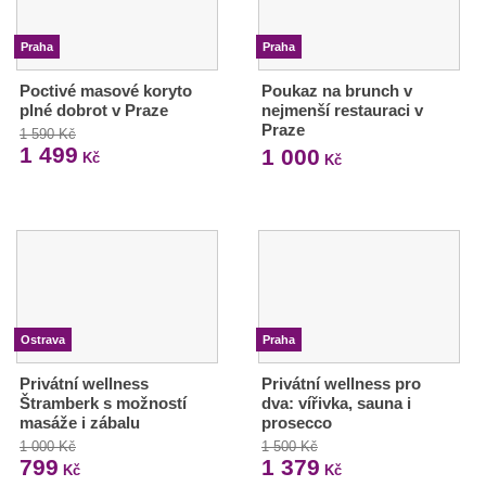
Praha
Praha
Poctivé masové koryto
Poukaz na brunch v
plné dobrot v Praze
nejmenší restauraci v
Praze
1 590 Kč
1 499
1 000
Kč
Kč
Ostrava
Praha
Privátní wellness
Privátní wellness pro
Štramberk s možností
dva: vířivka, sauna i
masáže i zábalu
prosecco
1 000 Kč
1 500 Kč
799
1 379
Kč
Kč