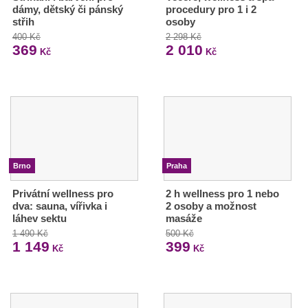
dámy, dětský či pánský
procedury pro 1 i 2
střih
osoby
400 Kč
2 298 Kč
369
2 010
Kč
Kč
Brno
Praha
Privátní wellness pro
2 h wellness pro 1 nebo
dva: sauna, vířivka i
2 osoby a možnost
láhev sektu
masáže
1 490 Kč
500 Kč
1 149
399
Kč
Kč