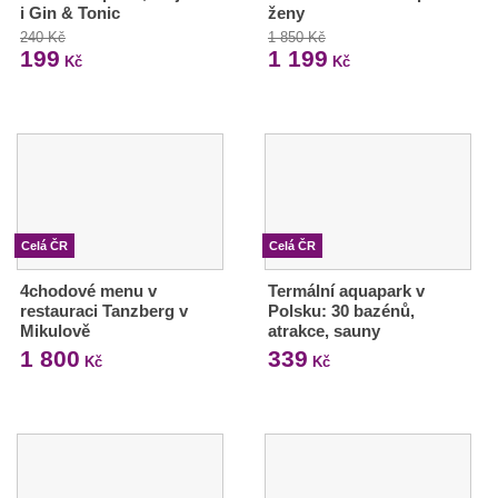
i Gin & Tonic
ženy
240 Kč
1 850 Kč
199
1 199
Kč
Kč
Celá ČR
Celá ČR
4chodové menu v
Termální aquapark v
restauraci Tanzberg v
Polsku: 30 bazénů,
Mikulově
atrakce, sauny
1 800
339
Kč
Kč