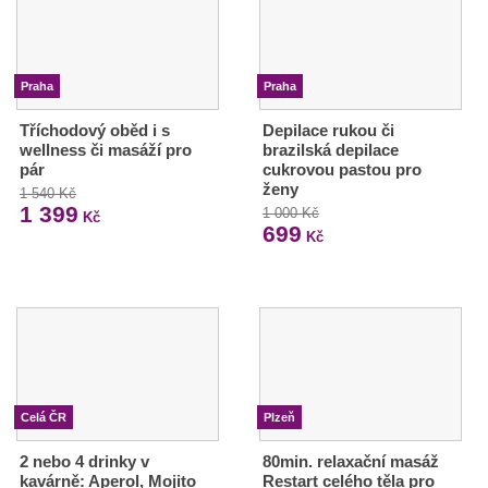
Praha
Praha
Tříchodový oběd i s
Depilace rukou či
wellness či masáží pro
brazilská depilace
pár
cukrovou pastou pro
ženy
1 540 Kč
1 399
1 000 Kč
Kč
699
Kč
Celá ČR
Plzeň
2 nebo 4 drinky v
80min. relaxační masáž
kavárně: Aperol, Mojito
Restart celého těla pro