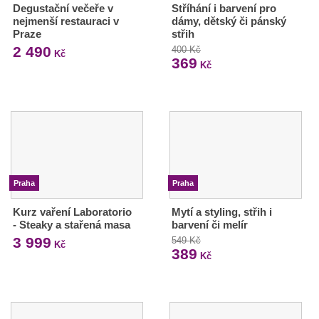
Degustační večeře v
Stříhání i barvení pro
nejmenší restauraci v
dámy, dětský či pánský
Praze
střih
2 490
400 Kč
Kč
369
Kč
Praha
Praha
Kurz vaření Laboratorio
Mytí a styling, střih i
- Steaky a stařená masa
barvení či melír
3 999
549 Kč
Kč
389
Kč