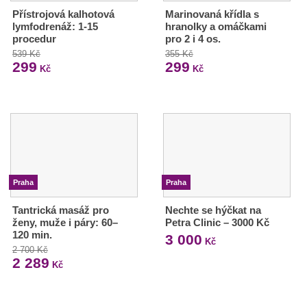
Přístrojová kalhotová
Marinovaná křídla s
lymfodrenáž: 1-15
hranolky a omáčkami
procedur
pro 2 i 4 os.
539 Kč
355 Kč
299
299
Kč
Kč
Praha
Praha
Tantrická masáž pro
Nechte se hýčkat na
ženy, muže i páry: 60–
Petra Clinic – 3000 Kč
120 min.
3 000
Kč
2 700 Kč
2 289
Kč