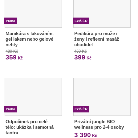
Praha
Celá ČR
Manikúra s lakováním,
Pedikúra pro muže i
gel lakem nebo gelové
ženy i reflexní masáž
nehty
chodidel
480 Kč
450 Kč
359
399
Kč
Kč
Praha
Celá ČR
Odpočinek pro celé
Privátní jungle BIO
tělo: ukázka i samotná
wellness pro 2-4 osoby
tantra
3 390
Kč