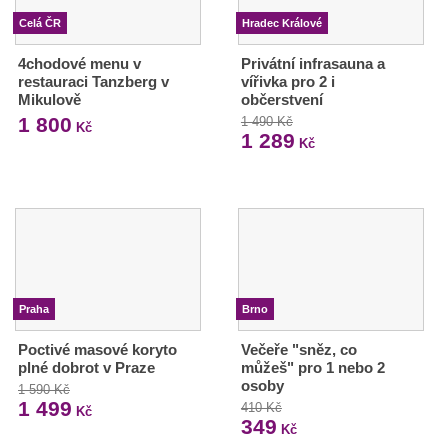
Celá ČR
Hradec Králové
4chodové menu v
Privátní infrasauna a
restauraci Tanzberg v
vířivka pro 2 i
Mikulově
občerstvení
1 800
1 490 Kč
Kč
1 289
Kč
Praha
Brno
Poctivé masové koryto
Večeře "sněz, co
plné dobrot v Praze
můžeš" pro 1 nebo 2
osoby
1 590 Kč
1 499
410 Kč
Kč
349
Kč