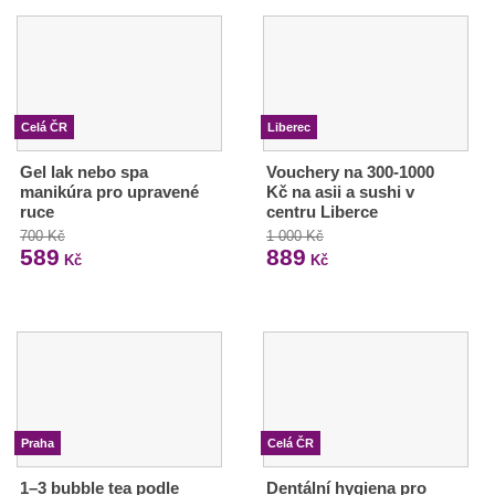
Celá ČR
Liberec
Gel lak nebo spa
Vouchery na 300-1000
manikúra pro upravené
Kč na asii a sushi v
ruce
centru Liberce
700 Kč
1 000 Kč
589
889
Kč
Kč
Praha
Celá ČR
1–3 bubble tea podle
Dentální hygiena pro