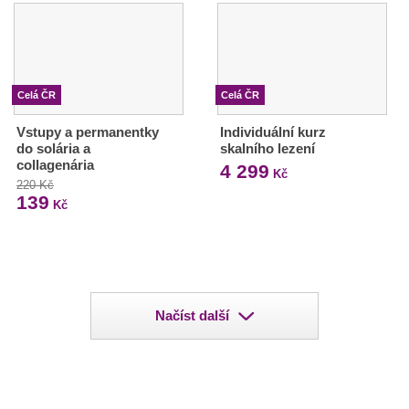
Celá ČR
Celá ČR
Vstupy a permanentky
Individuální kurz
do solária a
skalního lezení
collagenária
4 299
Kč
220 Kč
139
Kč
Načíst další