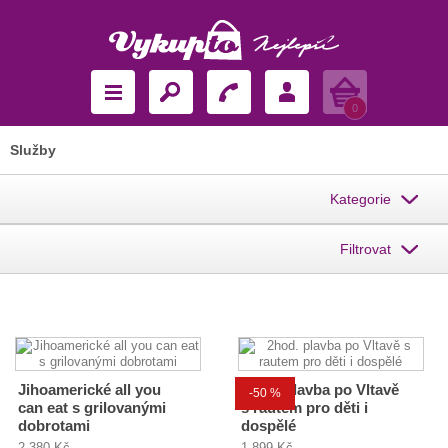
Košík
0
Služby
Kategorie
Filtrovat
Jihoamerické all you
2hod. plavba po Vltavě
-50 %
can eat s grilovanými
s rautem pro děti i
dobrotami
dospělé
2 380 Kč
1 899 Kč