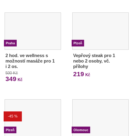
Praha
Plzeň
2 hod. ve wellness s
Vepřový steak pro 1
možností masáže pro 1
nebo 2 osoby, vč.
i 2 os.
přílohy
219
500 Kč
Kč
349
Kč
-45 %
Plzeň
Olomouc