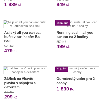
1 989
949
Kč
Kč
Olomouc
Asijský all you can eat
Running sushi: all you
bufet v karlínském Bali
can eat na 2 hodiny
Bali
550 Kč
499
529 Kč
Kč
479
Kč
Celá ČR
Zážitek na Vltavě:
Gurmánský večer pro 2
plavba s nápojem a
osoby
dezertem
1 830
Kč
400 Kč
299
Kč