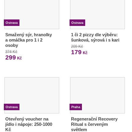
Ostrava
Ostrava
Smažený sýr, hranolky
1 či 2 pizzy dle výběru:
a omáčka pro 1 i 2
šunková, sýrová i s kari
osoby
209 Kč
179
374 Kč
Kč
299
Kč
Ostrava
Praha
Otevřený voucher na
Regenerační Recovery
jídlo i nápoje: 250-1000
Ritual s červeným
Kč
světlem