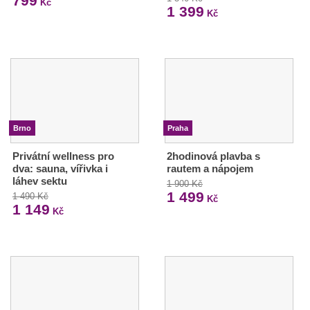
799
Kč
1 399
Kč
Brno
Praha
Privátní wellness pro
2hodinová plavba s
dva: sauna, vířivka i
rautem a nápojem
láhev sektu
1 900 Kč
1 499
1 490 Kč
Kč
1 149
Kč