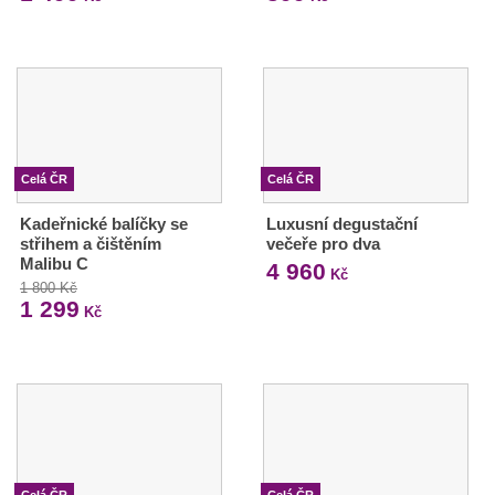
Celá ČR
Celá ČR
Kadeřnické balíčky se
Luxusní degustační
střihem a čištěním
večeře pro dva
Malibu C
4 960
Kč
1 800 Kč
1 299
Kč
Celá ČR
Celá ČR