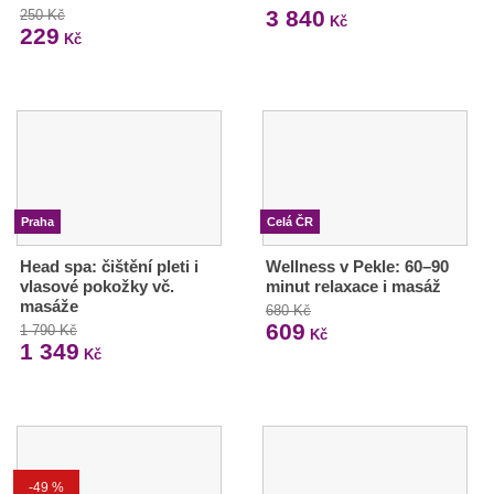
3 840
250 Kč
Kč
229
Kč
Praha
Celá ČR
Head spa: čištění pleti i
Wellness v Pekle: 60–90
vlasové pokožky vč.
minut relaxace i masáž
masáže
680 Kč
609
1 790 Kč
Kč
1 349
Kč
-49 %