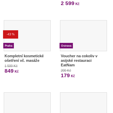
2 599
Kč
-43 %
Praha
Ostrava
Kompletní kosmetické
Voucher na cokoliv v
ošetření vč. masáže
asijské restauraci
EatNam
1 500 Kč
849
200 Kč
Kč
179
Kč