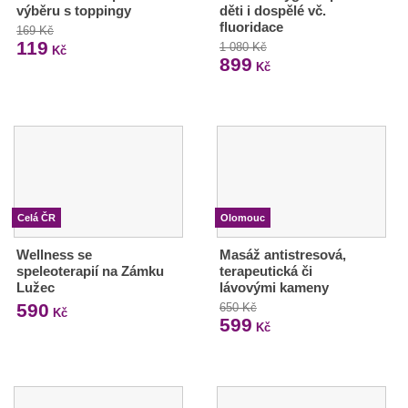
výběru s toppingy
děti i dospělé vč.
fluoridace
169 Kč
119
1 080 Kč
Kč
899
Kč
Celá ČR
Olomouc
Wellness se
Masáž antistresová,
speleoterapií na Zámku
terapeutická či
Lužec
lávovými kameny
590
650 Kč
Kč
599
Kč