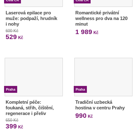
Laserová epilace pro
Romantické privátní
muže: podpaží, hrudník
wellness pro dva na 120
i nohy
minut
1 989
600 Kč
Kč
529
Kč
Praha
Praha
Kompletní péče:
Tradiční uzbecká
foukaná, střih, čištění,
hostina v centru Prahy
regenerace i přeliv
990
Kč
650 Kč
399
Kč