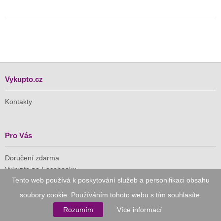
Vykupto.cz
Kontakty
Pro Vás
Doručení zdarma
Vykupto na Facebooku
Tento web používá k poskytování služeb a personifikaci obsahu
Důvěryhodný nákup
soubory cookie. Používáním tohoto webu s tím souhlasíte.
Rozumím
Více informací
Naše společnost je členem Asociace pro elektronickou