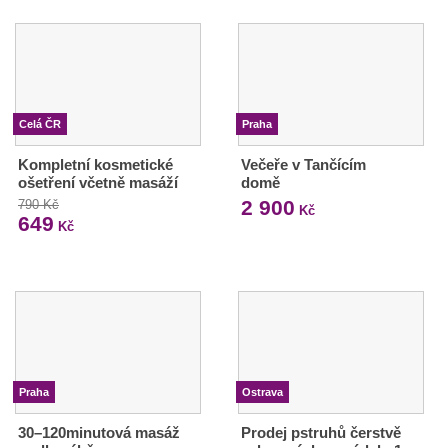
Celá ČR
Praha
Kompletní kosmetické
Večeře v Tančícím
ošetření včetně masáží
domě
2 900
790 Kč
Kč
649
Kč
Praha
Ostrava
30–120minutová masáž
Prodej pstruhů čerstvě