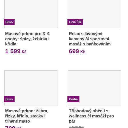
Brno
Celá ČR
Masové prkno pro 3–4
Relax s lávovými
osoby: špízy, žebírka i
kameny či sportovní
křídla
masáž s baňkováním
1 599
699
Kč
Kč
Brno
Praha
Masové prkno: žebra,
Tříchodový oběd i s
řízky, křídla, steaky i
wellness či masáží pro
trhané maso
pár
1 540 Kč