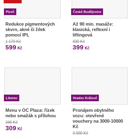
Plzeň
České Budějovice
Redukce pigmentových
Až 90 min. masáže:
skvrn, akné či žilek
klasická, reflexní i
pomocí IPL
liftingová
1 179 Kč
430 Kč
599
399
Kč
Kč
Liberec
Hradec Králové
Menu v OC Plaza: řízek
Pronájem obytného
nebo smažák s přílohou
vozu: otevřené
vouchery na 3000-10000
346 Kč
Kč
309
Kč
3 000 Kč