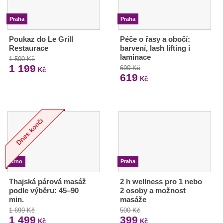
Praha
Praha
Poukaz do Le Grill
Péče o řasy a obočí:
Restaurace
barvení, lash lifting i
laminace
1 500 Kč
1 199
690 Kč
Kč
619
Kč
Brno
Praha
Thajská párová masáž
2 h wellness pro 1 nebo
podle výběru: 45–90
2 osoby a možnost
min.
masáže
1 699 Kč
500 Kč
1 499
399
Kč
Kč