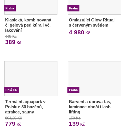
Praha
Praha
Klasická, kombinovaná
Omlazující Glow Ritual
či gelová pedikúra i vč.
s červeným světlem
lakování
4 980
Kč
449 Kč
389
Kč
Celá ČR
Praha
Termální aquapark v
Barvení a úprava řas,
Polsku: 30 bazénů,
laminace obočí i lash
atrakce, sauny
lifting
864,20 Kč
150 Kč
779
139
Kč
Kč