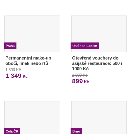
Praha
Ústí nad Labem
Permanentní make-up
Otevřené vouchery do
obočí, linek nebo rtů
asijské restaurace: 500 i
1000 Kč
1 500 Kč
1 349
1 000 Kč
Kč
899
Kč
Celá ČR
Brno