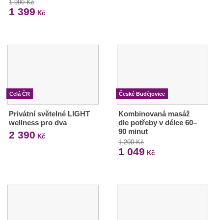
1 990 Kč
1 399
Kč
Celá ČR
České Budějovice
Privátní světelné LIGHT
Kombinovaná masáž
wellness pro dva
dle potřeby v délce 60–
90 minut
2 390
Kč
1 200 Kč
1 049
Kč