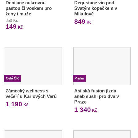
Depilace cukrovou
Degustace vín pod
pastou či voskem pro
Svatým kopečkem v
ženy i muže
Mikulově
849
350 Kč
Kč
149
Kč
Celá ČR
Praha
Zámecký wellness s
Asijská fusion jízda
večeří u Karlových Varů
aneb sushi pro dva v
Praze
1 190
Kč
1 340
Kč