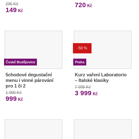
720
236 Kč
Kč
149
Kč
-50 %
České Budějovice
Praha
5chodové degustační
Kurz vaření Laboratorio
menu i vinné párování
– Italské klasiky
pro 1 či 2
7 998 Kč
3 999
1 090 Kč
Kč
999
Kč