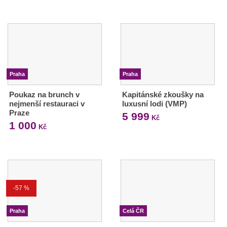
Praha
Praha
Poukaz na brunch v
Kapitánské zkoušky na
nejmenší restauraci v
luxusní lodi (VMP)
Praze
5 999
Kč
1 000
Kč
-57 %
Praha
Celá ČR