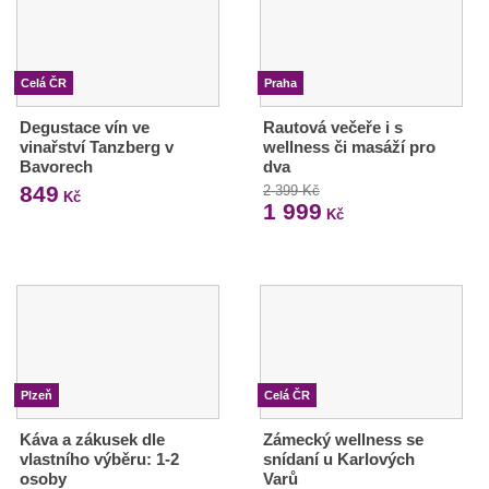
Celá ČR
Praha
Degustace vín ve
Rautová večeře i s
vinařství Tanzberg v
wellness či masáží pro
Bavorech
dva
849
2 399 Kč
Kč
1 999
Kč
Plzeň
Celá ČR
Káva a zákusek dle
Zámecký wellness se
vlastního výběru: 1-2
snídaní u Karlových
osoby
Varů