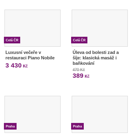
Celá ČR
Celá ČR
Luxusní večeře v
Úleva od bolesti zad a
restauraci Piano Nobile
šíje: klasická masáž i
baňkování
3 430
Kč
470 Kč
389
Kč
Praha
Praha