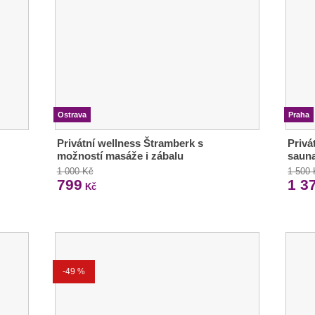
Ostrava
Praha
Privátní wellness Štramberk s
Privá
možností masáže i zábalu
sauna
1 000 Kč
1 500
799
1 3
Kč
-49 %