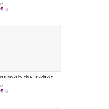
 Kč
99
Kč
vé masové koryto plné dobrot v
e
 Kč
99
Kč