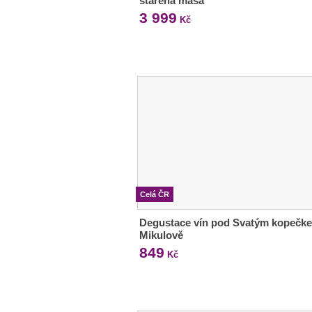
stařená masa
3 999
Kč
Celá ČR
Degustace vín pod Svatým kopečk
Mikulově
849
Kč