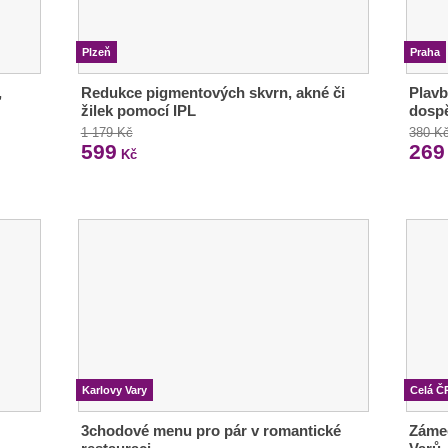
Plzeň
Praha
,
Redukce pigmentových skvrn, akné či
Plavb
žilek pomocí IPL
dosp
1 179 Kč
380 K
599
269
Kč
Karlovy Vary
Celá Č
3chodové menu pro pár v romantické
Zámec