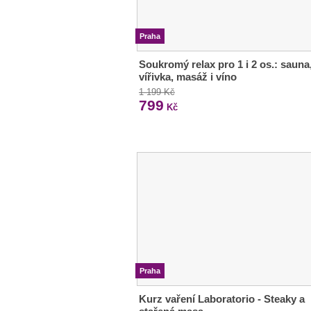
Praha
Soukromý relax pro 1 i 2 os.: sauna
vířivka, masáž i víno
1 199 Kč
799
Kč
Praha
Kurz vaření Laboratorio - Steaky a