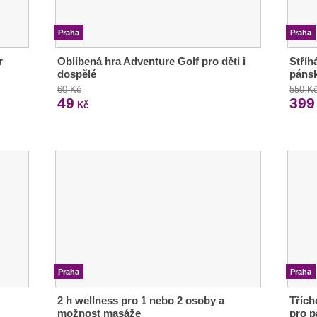
Praha
Praha
r
Oblíbená hra Adventure Golf pro děti i
Stříh
dospělé
pánsk
60 Kč
550 K
49
399
Kč
Praha
Praha
2 h wellness pro 1 nebo 2 osoby a
Třích
možnost masáže
pro p