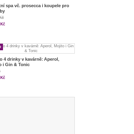
tní spa vč. prosecca i koupele pro
oby
 Kč
Kč
R
o 4 drinky v kavárně: Aperol,
o i Gin & Tonic
č
Kč