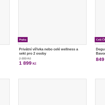
Praha
Celá Č
Privátní vířivka nebo celé wellness a
Degus
sekt pro 2 osoby
Bavo
849
2 300 Kč
1 899
Kč