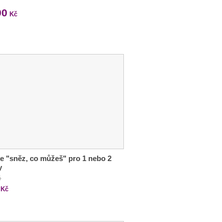
90
Kč
e "sněz, co můžeš" pro 1 nebo 2
y
č
Kč