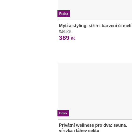
Praha
Mytí a styling, střih i barvení či melí
549 Kč
389
Kč
Brno
Privátní wellness pro dva: sauna,
vířivka i láhev sektu