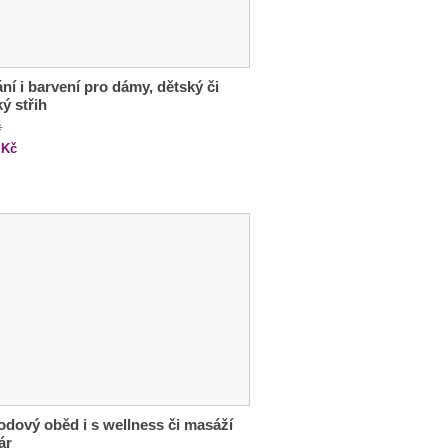
ání i barvení pro dámy, dětský či
ý střih
č
Kč
odový oběd i s wellness či masáží
ár