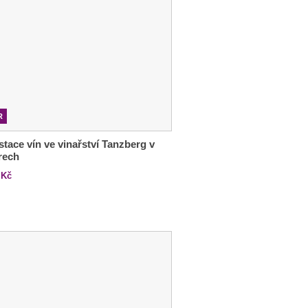
R
tace vín ve vinařství Tanzberg v
rech
Kč