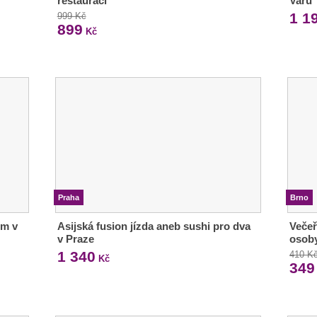
restauraci
Varů
1 1
999 Kč
899
Kč
Praha
Brno
em v
Asijská fusion jízda aneb sushi pro dva
Večeř
v Praze
osob
1 340
410 K
Kč
349