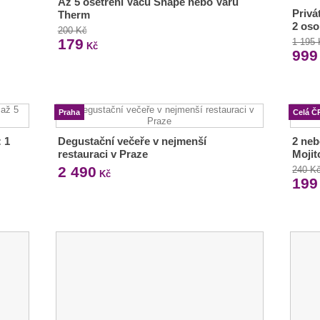
Až 5 ošetření Vacu Shape nebo Varu
Privá
Therm
2 os
200 Kč
179
1 195
Kč
999
Praha
Celá Č
 1
Degustační večeře v nejmenší
2 neb
restauraci v Praze
Mojit
2 490
240 K
Kč
199