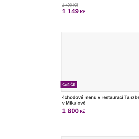
1 490 Kč
1 149
Kč
Celá ČR
4chodové menu v restauraci Tanzb
v Mikulově
1 800
Kč