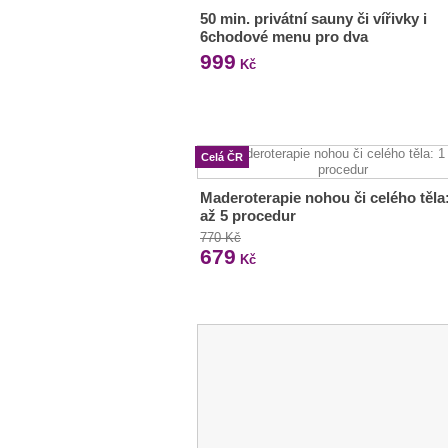
50 min. privátní sauny či vířivky i
6chodové menu pro dva
999
Kč
Celá ČR
Maderoterapie nohou či celého těla:
až 5 procedur
770 Kč
679
Kč