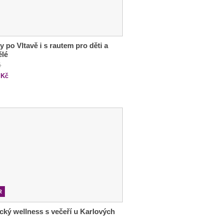
y po Vltavě i s rautem pro děti a
ělé
č
Kč
R
ký wellness s večeří u Karlových