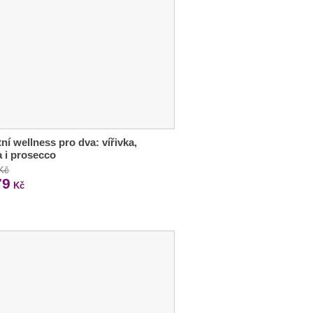
tní wellness pro dva: vířivka,
 i prosecco
 Kč
79
Kč