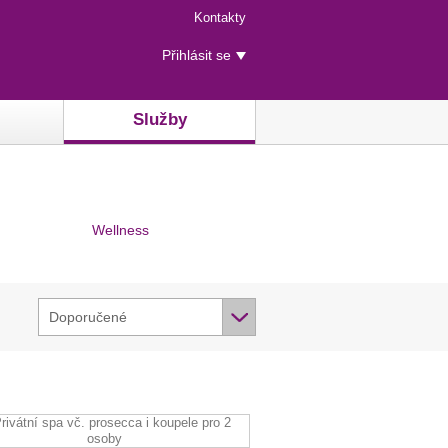
Menu
Kontakty
rychlého
Uživatelské
přístupu
Přihlásit se
menu
Služby
Wellness
Doporučené