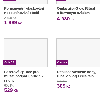
Permanentní vláskování
Omlazující Glow Ritual
nebo stínování obočí
s červeným světlem
4 980
2 899 Kč
Kč
1 999
Kč
Celá ČR
Ostrava
Laserová epilace pro
Depilace voskem: nohy,
muže: podpaží, hrudník
ruce, obličej i celé tělo
i nohy
450 Kč
389
600 Kč
Kč
529
Kč