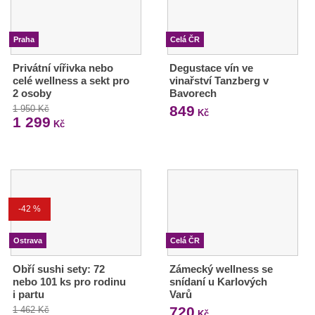
Praha
Celá ČR
Privátní vířivka nebo
Degustace vín ve
celé wellness a sekt pro
vinařství Tanzberg v
2 osoby
Bavorech
849
1 950 Kč
Kč
1 299
Kč
-42 %
Ostrava
Celá ČR
Obří sushi sety: 72
Zámecký wellness se
nebo 101 ks pro rodinu
snídaní u Karlových
i partu
Varů
720
1 462 Kč
Kč