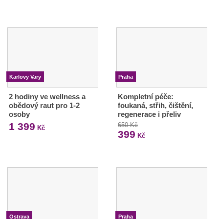
Karlovy Vary
Praha
2 hodiny ve wellness a
Kompletní péče:
obědový raut pro 1-2
foukaná, střih, čištění,
osoby
regenerace i přeliv
1 399
650 Kč
Kč
399
Kč
Ostrava
Praha