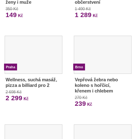
ženy i muže
občerstvení
350 Kč
1 490 Kč
149
1 289
Kč
Kč
Praha
Brno
Wellness, suchá masáž,
Vepřová žebra nebo
pizza a billiard pro 2
koleno s hořčicí,
křenem i chlebem
2 698 Kč
2 299
270 Kč
Kč
239
Kč