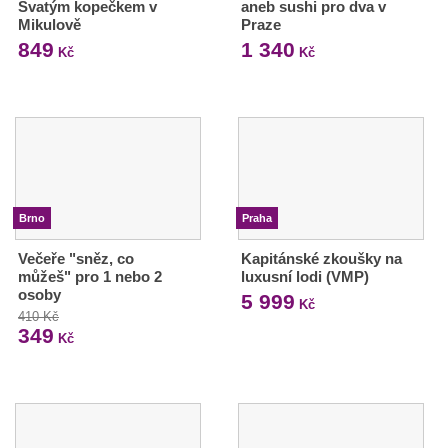
Svatým kopečkem v
aneb sushi pro dva v
Mikulově
Praze
849
1 340
Kč
Kč
Brno
Praha
Večeře "sněz, co
Kapitánské zkoušky na
můžeš" pro 1 nebo 2
luxusní lodi (VMP)
osoby
5 999
Kč
410 Kč
349
Kč