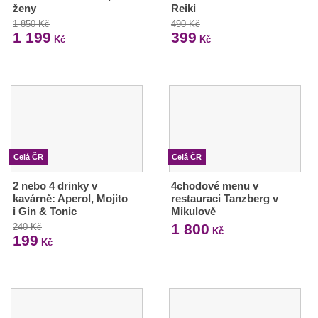
ženy
Reiki
1 850 Kč
490 Kč
1 199
399
Kč
Kč
Celá ČR
Celá ČR
2 nebo 4 drinky v
4chodové menu v
kavárně: Aperol, Mojito
restauraci Tanzberg v
i Gin & Tonic
Mikulově
1 800
240 Kč
Kč
199
Kč