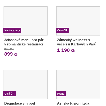
Karlovy Vary
Celá ČR
3chodové menu pro pár
Zámecký wellness s
v romantické restauraci
večeří u Karlových Varů
1 190
999 Kč
Kč
899
Kč
Celá ČR
Praha
Degustace vín pod
Asijská fusion jízda