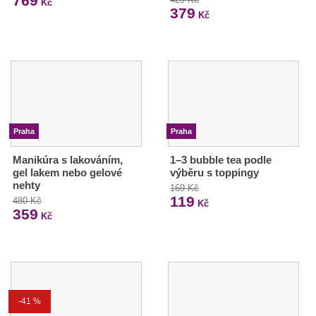
769
Kč
379
Kč
Praha
Praha
Manikúra s lakováním,
1–3 bubble tea podle
gel lakem nebo gelové
výběru s toppingy
nehty
169 Kč
119
480 Kč
Kč
359
Kč
-41 %