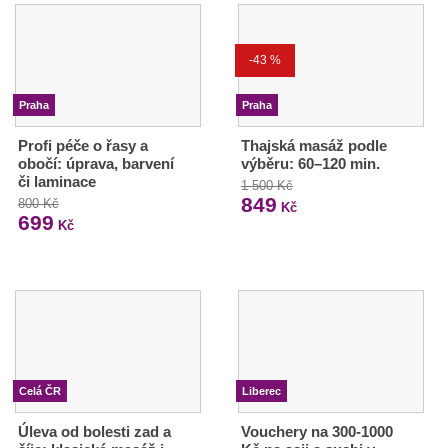
-43 %
Praha
Praha
Profi péče o řasy a
Thajská masáž podle
obočí: úprava, barvení
výběru: 60–120 min.
či laminace
1 500 Kč
849
800 Kč
Kč
699
Kč
Celá ČR
Liberec
Úleva od bolesti zad a
Vouchery na 300-1000