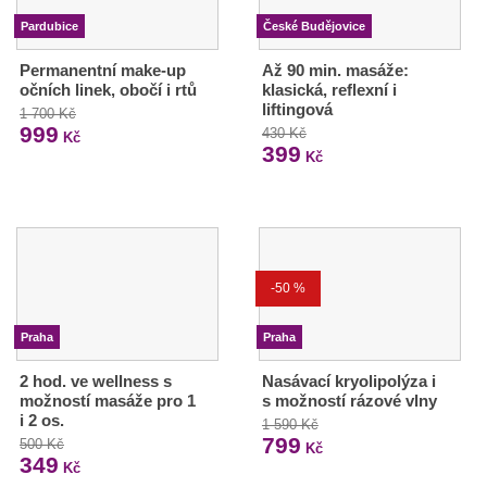
Pardubice
České Budějovice
Permanentní make-up
Až 90 min. masáže:
očních linek, obočí i rtů
klasická, reflexní i
liftingová
1 700 Kč
999
430 Kč
Kč
399
Kč
-50 %
Praha
Praha
2 hod. ve wellness s
Nasávací kryolipolýza i
možností masáže pro 1
s možností rázové vlny
i 2 os.
1 590 Kč
799
500 Kč
Kč
349
Kč