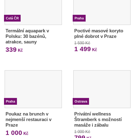
Celá ČR
Praha
Termální aquapark v
Poctivé masové koryto
Polsku: 30 bazénů,
plné dobrot v Praze
atrakce, sauny
1 590 Kč
1 499
339
Kč
Kč
Praha
Ostrava
Poukaz na brunch v
Privátní wellness
nejmenší restauraci v
Štramberk s možností
Praze
masáže i zábalu
1 000
1 000 Kč
Kč
799