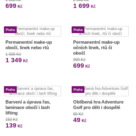
699
1 699
Kč
Kč
Praha
Praha
Permanentní make-up
Permanentní make-up
obočí, linek nebo rtů
očních linek, rtů či
obočí
1 500 Kč
1 349
999 Kč
Kč
699
Kč
Praha
Praha
Barvení a úprava řas,
Oblíbená hra Adventure
laminace obočí i lash
Golf pro děti i dospělé
lifting
60 Kč
49
150 Kč
Kč
139
Kč