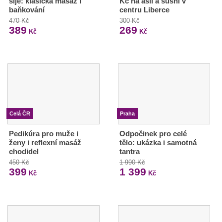
šíje: klasická masáž i
Kč na asii a sushi v
baňkování
centru Liberce
470 Kč
300 Kč
389
269
Kč
Kč
Celá ČR
Praha
Pedikúra pro muže i
Odpočinek pro celé
ženy i reflexní masáž
tělo: ukázka i samotná
chodidel
tantra
450 Kč
1 990 Kč
399
1 399
Kč
Kč