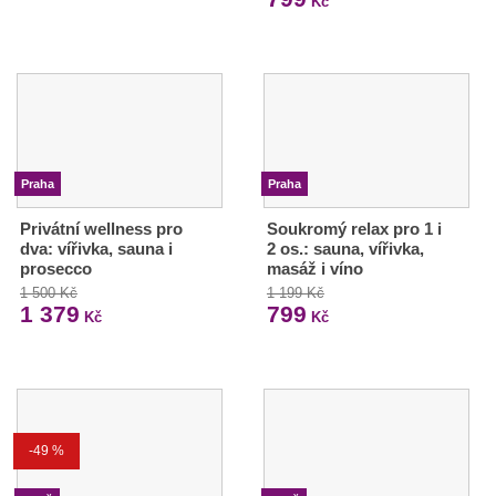
Kč
Praha
Praha
Privátní wellness pro
Soukromý relax pro 1 i
dva: vířivka, sauna i
2 os.: sauna, vířivka,
prosecco
masáž i víno
1 500 Kč
1 199 Kč
1 379
799
Kč
Kč
-49 %