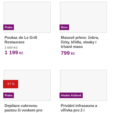
Praha
Brno
Poukaz do Le Grill
Masové prkno: žebra,
Restaurace
řízky, křídla, steaky i
trhané maso
1 500 Kč
1 199
799
Kč
Kč
-57 %
Praha
Hradec Králové
Depilace cukrovou
Privátní infrasauna a
pastou či voskem pro
vířivka pro 2 i