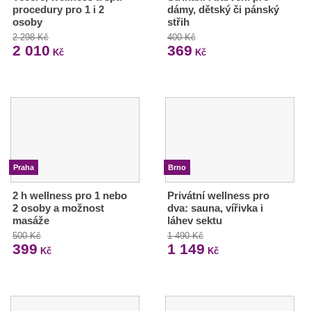
procedury pro 1 i 2
dámy, dětský či pánský
osoby
střih
2 298 Kč
400 Kč
2 010
369
Kč
Kč
Praha
Brno
2 h wellness pro 1 nebo
Privátní wellness pro
2 osoby a možnost
dva: sauna, vířivka i
masáže
láhev sektu
500 Kč
1 490 Kč
399
1 149
Kč
Kč