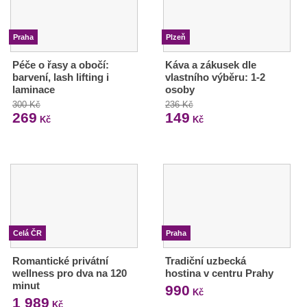
Praha
Plzeň
Péče o řasy a obočí:
Káva a zákusek dle
barvení, lash lifting i
vlastního výběru: 1-2
laminace
osoby
300 Kč
236 Kč
269
149
Kč
Kč
Celá ČR
Praha
Romantické privátní
Tradiční uzbecká
wellness pro dva na 120
hostina v centru Prahy
minut
990
Kč
1 989
Kč