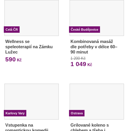
Celá ČR
České Budějovice
Wellness se
Kombinovaná masáž
speleoterapií na Zámku
dle potřeby v délce 60–
Lužec
90 minut
590
1 200 Kč
Kč
1 049
Kč
Karlovy Vary
Ostrava
Vstupenka na
Grilované koleno s
romantickou komedii
chlebem a třeba i