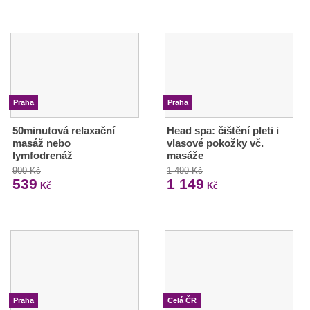
Praha
Praha
50minutová relaxační
Head spa: čištění pleti i
masáž nebo
vlasové pokožky vč.
lymfodrenáž
masáže
900 Kč
1 490 Kč
539
1 149
Kč
Kč
Praha
Celá ČR