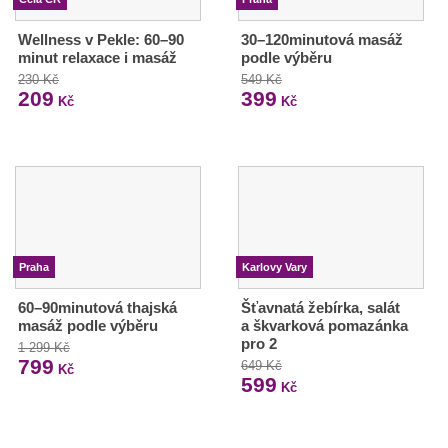
Wellness v Pekle: 60–90
30–120minutová masáž
minut relaxace i masáž
podle výběru
230 Kč
549 Kč
209
399
Kč
Kč
Praha
Karlovy Vary
60–90minutová thajská
Šťavnatá žebírka, salát
masáž podle výběru
a škvarková pomazánka
pro 2
1 299 Kč
799
649 Kč
Kč
599
Kč