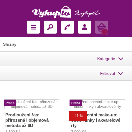
Košík
0
Služby
Kategorie
Filtrovat
Praha
Praha
Prodloužení řas:
Permanentní make-up:
-41 %
přirozená i objemová
obočí, linky i akvarelové
metoda až 8D
rty
1 100 Kč
2 900 Kč