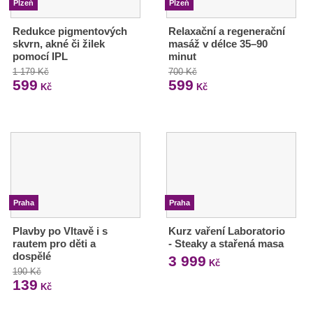
Plzeň
Plzeň
Redukce pigmentových
Relaxační a regenerační
skvrn, akné či žilek
masáž v délce 35–90
pomocí IPL
minut
1 179 Kč
700 Kč
599
599
Kč
Kč
Praha
Praha
Plavby po Vltavě i s
Kurz vaření Laboratorio
rautem pro děti a
- Steaky a stařená masa
dospělé
3 999
Kč
190 Kč
139
Kč