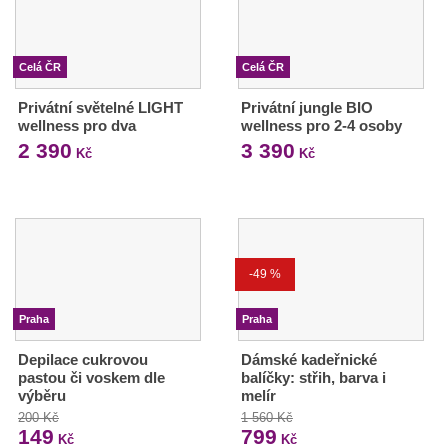
Celá ČR
Celá ČR
Privátní světelné LIGHT
Privátní jungle BIO
wellness pro dva
wellness pro 2-4 osoby
2 390
3 390
Kč
Kč
-49 %
Praha
Praha
Depilace cukrovou
Dámské kadeřnické
pastou či voskem dle
balíčky: střih, barva i
výběru
melír
200 Kč
1 560 Kč
149
799
Kč
Kč