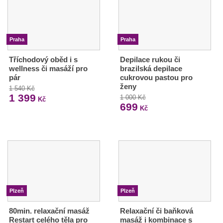
Praha
Praha
Tříchodový oběd i s
Depilace rukou či
wellness či masáží pro
brazilská depilace
pár
cukrovou pastou pro
ženy
1 540 Kč
1 399
1 000 Kč
Kč
699
Kč
Plzeň
Plzeň
80min. relaxační masáž
Relaxační či baňková
Restart celého těla pro
masáž i kombinace s