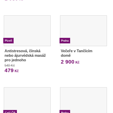
Plzeň
Praha
Antistresová, čínská
Večeře v Tančícím
nebo ájurvédská masáž
domě
pro jednoho
2 900
Kč
540 Kč
479
Kč
Celá ČR
Praha