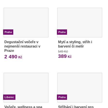
Praha
Praha
Degustační večeře v
Mytí a styling, střih i
nejmenší restauraci v
barvení či melír
Praze
549 Kč
389
2 490
Kč
Kč
Liberec
Praha
Večeře, wellness a spa
Stříhání i barvení pro