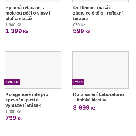
Bylinná relaxace s
45-105min. masáž:
mokrou péčí o vlasy i
záda, celé tělo i reflexní
pleť a masáž
terapie
1 800 Kč
670 Kč
1 399
599
Kč
Kč
Celá ČR
Praha
Kolagenové nitě pro
Kurz vaření Laboratorio
zpevnění pleti a
– Italské klasiky
vyhlazení vrásek
3 999
Kč
1 000 Kč
799
Kč