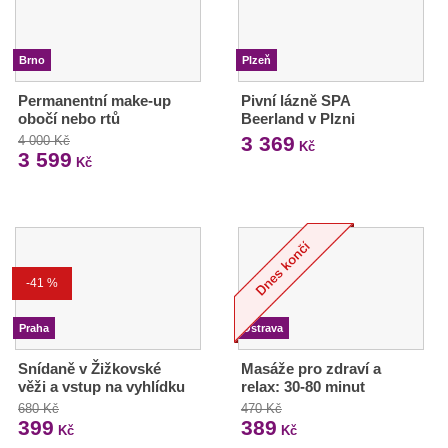
Brno
Plzeň
Permanentní make-up
Pivní lázně SPA
obočí nebo rtů
Beerland v Plzni
3 369
4 000 Kč
Kč
3 599
Kč
-41 %
Praha
Ostrava
Snídaně v Žižkovské
Masáže pro zdraví a
věži a vstup na vyhlídku
relax: 30-80 minut
680 Kč
470 Kč
399
389
Kč
Kč