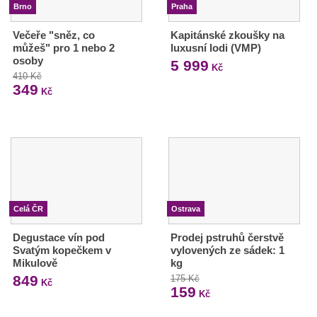
Brno
Praha
Večeře "sněz, co
Kapitánské zkoušky na
můžeš" pro 1 nebo 2
luxusní lodi (VMP)
osoby
5 999
Kč
410 Kč
349
Kč
Celá ČR
Ostrava
Degustace vín pod
Prodej pstruhů čerstvě
Svatým kopečkem v
vylovených ze sádek: 1
Mikulově
kg
849
175 Kč
Kč
159
Kč