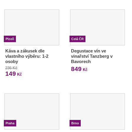
Plzeň
Celá ČR
Káva a zákusek dle
Degustace vín ve
vlastního výběru: 1-2
vinařství Tanzberg v
osoby
Bavorech
849
236 Kč
Kč
149
Kč
Praha
Brno