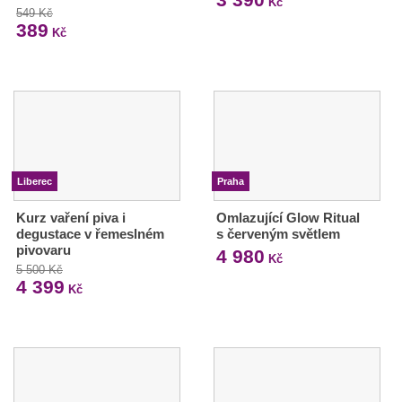
Kč
549 Kč
389
Kč
Liberec
Praha
Kurz vaření piva i
Omlazující Glow Ritual
degustace v řemeslném
s červeným světlem
pivovaru
4 980
Kč
5 500 Kč
4 399
Kč