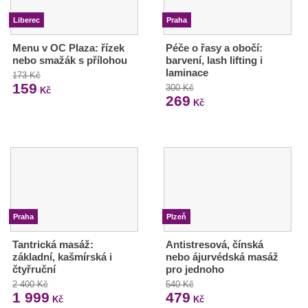
Liberec
Praha
Menu v OC Plaza: řízek
Péče o řasy a obočí:
nebo smažák s přílohou
barvení, lash lifting i
laminace
173 Kč
159
300 Kč
Kč
269
Kč
Praha
Plzeň
Tantrická masáž:
Antistresová, čínská
základní, kašmírská i
nebo ájurvédská masáž
čtyřruční
pro jednoho
2 400 Kč
540 Kč
1 999
479
Kč
Kč