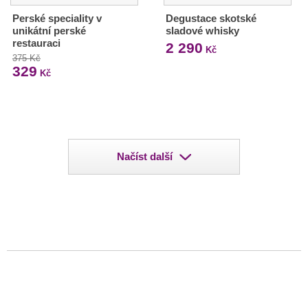
Perské speciality v
Degustace skotské
unikátní perské
sladové whisky
restauraci
2 290
Kč
375 Kč
329
Kč
Načíst další