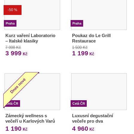
-50 %
Praha
Praha
Kurz vaření Laboratorio
Poukaz do Le Grill
– Italské klasiky
Restaurace
7 998 Kč
1 500 Kč
3 999
1 199
Kč
Kč
Celá ČR
Celá ČR
Zámecký wellness s
Luxusní degustační
večeří u Karlových Varů
večeře pro dva
1 190
4 960
Kč
Kč