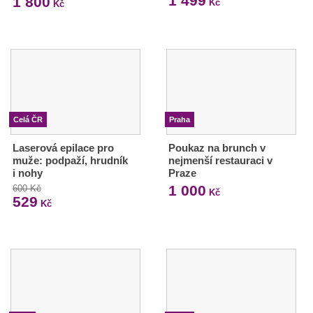
1 499
1 800
Kč
Kč
Celá ČR
Praha
Laserová epilace pro
Poukaz na brunch v
muže: podpaží, hrudník
nejmenší restauraci v
i nohy
Praze
1 000
600 Kč
Kč
529
Kč