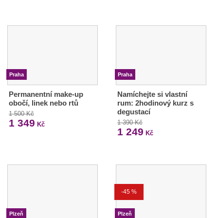
Praha
Praha
Permanentní make-up
Namíchejte si vlastní
obočí, linek nebo rtů
rum: 2hodinový kurz s
degustací
1 500 Kč
1 349
1 390 Kč
Kč
1 249
Kč
-45 %
Plzeň
Plzeň