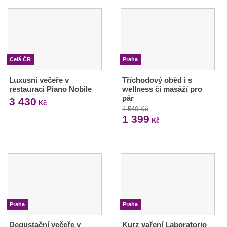
Celá ČR
Praha
Luxusní večeře v
Tříchodový oběd i s
restauraci Piano Nobile
wellness či masáží pro
pár
3 430
Kč
1 540 Kč
1 399
Kč
Praha
Praha
Degustační večeře v
Kurz vaření Laboratorio