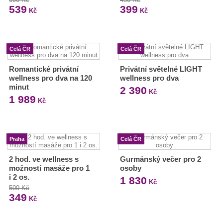
539
399
Kč
Kč
Celá ČR
Celá ČR
Romantické privátní
Privátní světelné LIGHT
wellness pro dva na 120
wellness pro dva
minut
2 390
Kč
1 989
Kč
Praha
Celá ČR
2 hod. ve wellness s
Gurmánský večer pro 2
možností masáže pro 1
osoby
i 2 os.
1 830
Kč
500 Kč
349
Kč