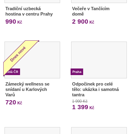
Tradiční uzbecká
Večeře v Tančícím
hostina v centru Prahy
domě
990
2 900
Kč
Kč
Celá ČR
Praha
Zámecký wellness se
Odpočinek pro celé
snídaní u Karlových
tělo: ukázka i samotná
Varů
tantra
720
1 990 Kč
Kč
1 399
Kč