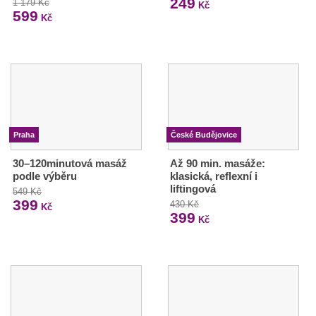
249
1 179 Kč
Kč
599
Kč
Praha
České Budějovice
30–120minutová masáž
Až 90 min. masáže:
podle výběru
klasická, reflexní i
liftingová
549 Kč
399
430 Kč
Kč
399
Kč