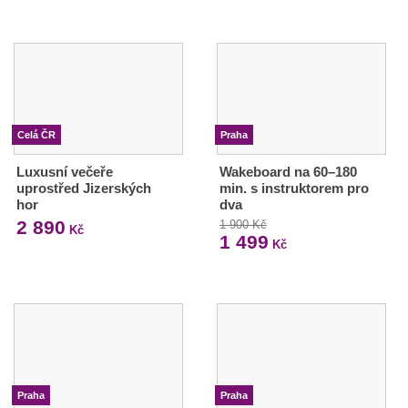
Celá ČR
Praha
Luxusní večeře
Wakeboard na 60–180
uprostřed Jizerských
min. s instruktorem pro
hor
dva
2 890
1 900 Kč
Kč
1 499
Kč
Praha
Praha