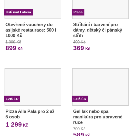
Ústí nad Labem
Praha
Otevřené vouchery do
Stříhání i barvení pro
asijské restaurace: 500 i
dámy, dětský či pánský
1000 Kč
střih
1 000 Kč
400 Kč
899
369
Kč
Kč
Celá ČR
Celá ČR
Pizza Alla Pala pro 2 až
Gel lak nebo spa
5 osob
manikúra pro upravené
ruce
1 299
Kč
700 Kč
589
Kč