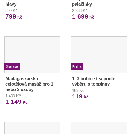
hlavy
palačinky
899 Kč
2 238 Kč
799
1 699
Kč
Kč
Ostrava
Praha
Madagaskarská
1–3 bubble tea podle
celotělová masáž pro 1
výběru s toppingy
nebo 2 osoby
169 Kč
119
1 400 Kč
Kč
1 149
Kč