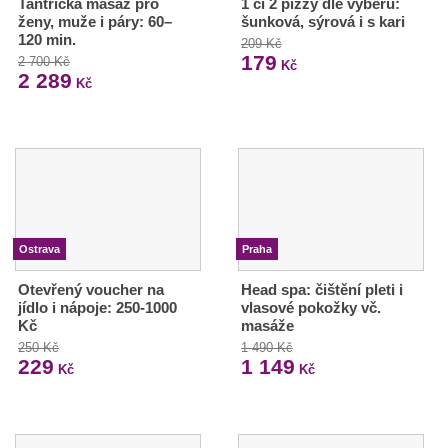
Tantrická masáž pro
1 či 2 pizzy dle výběru:
ženy, muže i páry: 60–
šunková, sýrová i s kari
120 min.
209 Kč
179
2 700 Kč
Kč
2 289
Kč
Ostrava
Praha
Otevřený voucher na
Head spa: čištění pleti i
jídlo i nápoje: 250-1000
vlasové pokožky vč.
Kč
masáže
250 Kč
1 490 Kč
229
1 149
Kč
Kč