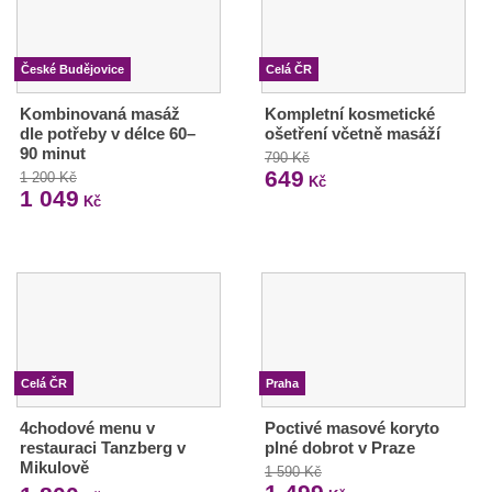
České Budějovice
Celá ČR
Kombinovaná masáž
Kompletní kosmetické
dle potřeby v délce 60–
ošetření včetně masáží
90 minut
790 Kč
649
1 200 Kč
Kč
1 049
Kč
Celá ČR
Praha
4chodové menu v
Poctivé masové koryto
restauraci Tanzberg v
plné dobrot v Praze
Mikulově
1 590 Kč