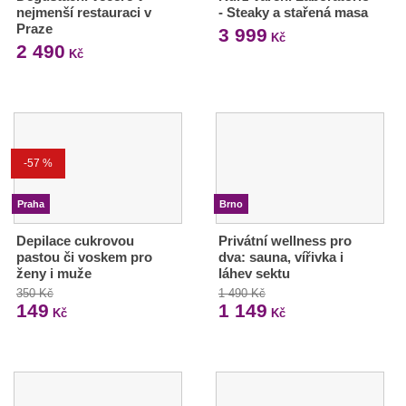
nejmenší restauraci v
- Steaky a stařená masa
Praze
3 999
Kč
2 490
Kč
-57 %
Praha
Brno
Depilace cukrovou
Privátní wellness pro
pastou či voskem pro
dva: sauna, vířivka i
ženy i muže
láhev sektu
350 Kč
1 490 Kč
149
1 149
Kč
Kč