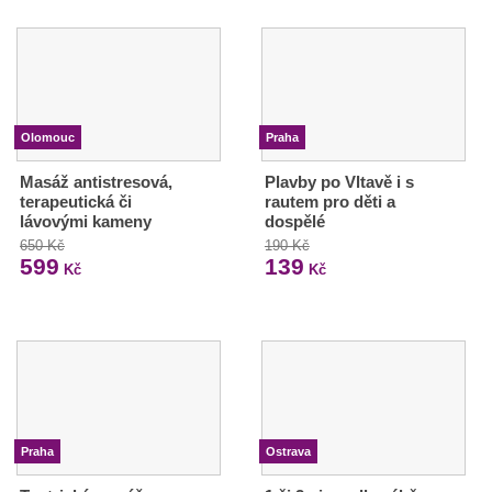
Olomouc
Praha
Masáž antistresová,
Plavby po Vltavě i s
terapeutická či
rautem pro děti a
lávovými kameny
dospělé
650 Kč
190 Kč
599
139
Kč
Kč
Praha
Ostrava