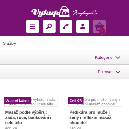
Košík
0
Služby
Kategorie
Filtrovat
Ústí nad Labem
Celá ČR
Masáž podle výběru:
Pedikúra pro muže i
záda, ruce, baňkování i
ženy i reflexní masáž
celé tělo
chodidel
600 Kč
450 Kč