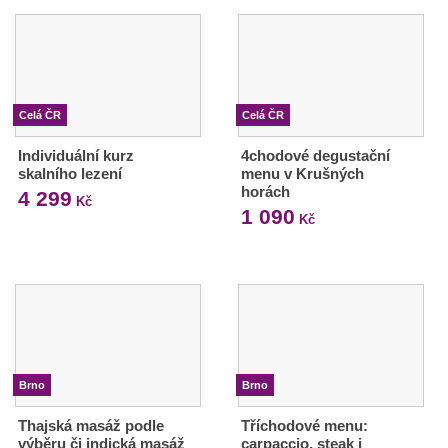
Celá ČR
Celá ČR
Individuální kurz
4chodové degustační
skalního lezení
menu v Krušných
horách
4 299
Kč
1 090
Kč
Brno
Brno
Thajská masáž podle
Tříchodové menu:
výběru či indická masáž
carpaccio, steak i