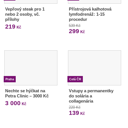
Vepřový steak pro 1
Přístrojová kalhotová
nebo 2 osoby, vč.
lymfodrenáž: 1-15
přílohy
procedur
219
539 Kč
Kč
299
Kč
Praha
Celá ČR
Nechte se hýčkat na
Vstupy a permanentky
Petra Clinic – 3000 Kč
do solária a
collagenária
3 000
Kč
220 Kč
139
Kč