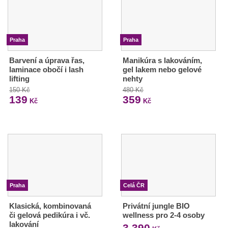
Praha
Praha
Barvení a úprava řas,
Manikúra s lakováním,
laminace obočí i lash
gel lakem nebo gelové
lifting
nehty
150 Kč
480 Kč
139
359
Kč
Kč
Praha
Celá ČR
Klasická, kombinovaná
Privátní jungle BIO
či gelová pedikúra i vč.
wellness pro 2-4 osoby
lakování
3 390