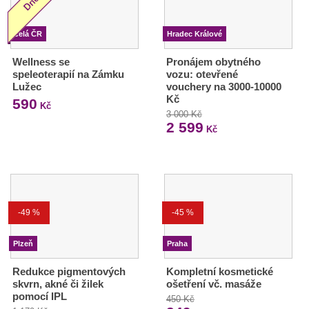
Celá ČR
Hradec Králové
Wellness se
Pronájem obytného
speleoterapií na Zámku
vozu: otevřené
Lužec
vouchery na 3000-10000
Kč
590
Kč
3 000 Kč
2 599
Kč
-49 %
-45 %
Plzeň
Praha
Redukce pigmentových
Kompletní kosmetické
skvrn, akné či žilek
ošetření vč. masáže
pomocí IPL
450 Kč