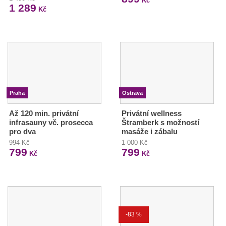
Kč
1 289
Kč
Praha
Ostrava
Až 120 min. privátní
Privátní wellness
infrasauny vč. prosecca
Štramberk s možností
pro dva
masáže i zábalu
994 Kč
1 000 Kč
799
799
Kč
Kč
-83 %