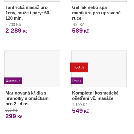
Tantrická masáž pro
Gel lak nebo spa
ženy, muže i páry: 60–
manikúra pro upravené
120 min.
ruce
2 700 Kč
700 Kč
2 289
589
Kč
Kč
-50 %
Olomouc
Praha
Marinovaná křídla s
Kompletní kosmetické
hranolky a omáčkami
ošetření vč. masáže
pro 2 i 4 os.
1 100 Kč
549
355 Kč
Kč
299
Kč