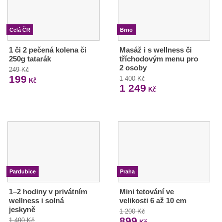
Celá ČR
Brno
1 či 2 pečená kolena či
Masáž i s wellness či
250g tatarák
tříchodovým menu pro
2 osoby
249 Kč
199
1 400 Kč
Kč
1 249
Kč
Pardubice
Praha
1–2 hodiny v privátním
Mini tetování ve
wellness i solná
velikosti 6 až 10 cm
jeskyně
1 200 Kč
899
1 490 Kč