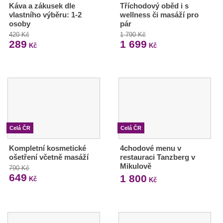
Káva a zákusek dle
Tříchodový oběd i s
vlastního výběru: 1-2
wellness či masáží pro
osoby
pár
420 Kč
1 790 Kč
289
1 699
Kč
Kč
Celá ČR
Celá ČR
Kompletní kosmetické
4chodové menu v
ošetření včetně masáží
restauraci Tanzberg v
Mikulově
790 Kč
649
1 800
Kč
Kč