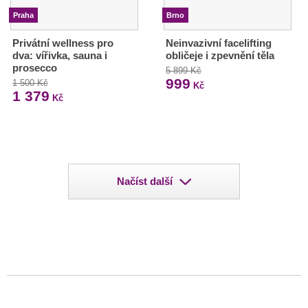
Praha
Brno
Privátní wellness pro
Neinvazivní facelifting
dva: vířivka, sauna i
obličeje i zpevnění těla
prosecco
5 899 Kč
999
1 500 Kč
Kč
1 379
Kč
Načíst další