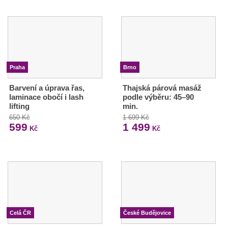
Praha
Brno
Barvení a úprava řas,
Thajská párová masáž
laminace obočí i lash
podle výběru: 45–90
lifting
min.
650 Kč
1 699 Kč
599
1 499
Kč
Kč
Celá ČR
České Budějovice