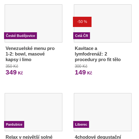
-50 %
České Budějovice
Celá ČR
Venezuelské menu pro
Kavitace a
1-2: bowl, masové
lymfodrenáž: 2
kapsy i limo
procedury pro fit tělo
350 Kč
300 Kč
349
149
Kč
Kč
Pardubice
Liberec
Relax v největší solné
4chodové degustační