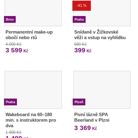
-41 %
Brno
Praha
Permanentní make-up
Snídaně v Žižkovské
obočí nebo rtů
věži a vstup na vyhlídku
4 000 Kč
680 Kč
3 599
399
Kč
Kč
Praha
Plzeň
Wakeboard na 60–180
Pivní lázně SPA
min. s instruktorem pro
Beerland v Plzni
dva
3 369
Kč
1 900 Kč