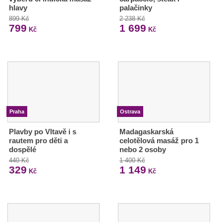
hlavy
palačinky
899 Kč
2 238 Kč
799
1 699
Kč
Kč
Praha
Ostrava
Plavby po Vltavě i s
Madagaskarská
rautem pro děti a
celotělová masáž pro 1
dospělé
nebo 2 osoby
440 Kč
1 400 Kč
329
1 149
Kč
Kč