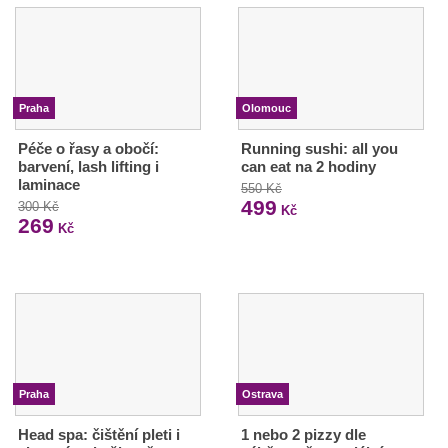
Praha
Olomouc
Péče o řasy a obočí:
Running sushi: all you
barvení, lash lifting i
can eat na 2 hodiny
laminace
550 Kč
499
300 Kč
Kč
269
Kč
Praha
Ostrava
Head spa: čištění pleti i
1 nebo 2 pizzy dle