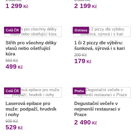
1 299
2 199
Kč
Kč
Celá ČR
Ostrava
Střih pro všechny délky
1 či 2 pizzy dle výběru:
vlasů nebo ošetřující
šunková, sýrová i s kari
kúra
209 Kč
179
550 Kč
Kč
499
Kč
Celá ČR
Praha
Laserová epilace pro
Degustační večeře v
muže: podpaží, hrudník
nejmenší restauraci v
i nohy
Praze
2 490
600 Kč
Kč
529
Kč