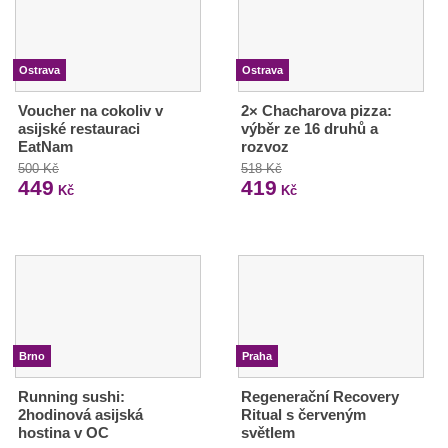
Ostrava
Ostrava
Voucher na cokoliv v
2× Chacharova pizza:
asijské restauraci
výběr ze 16 druhů a
EatNam
rozvoz
500 Kč
518 Kč
449
419
Kč
Kč
Brno
Praha
Running sushi:
Regenerační Recovery
2hodinová asijská
Ritual s červeným
hostina v OC
světlem