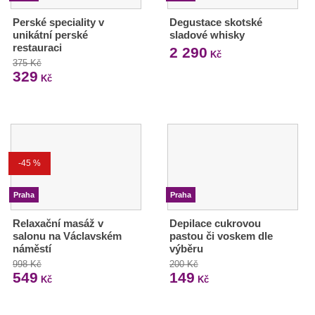
Perské speciality v
Degustace skotské
unikátní perské
sladové whisky
restauraci
2 290
Kč
375 Kč
329
Kč
-45 %
Praha
Praha
Relaxační masáž v
Depilace cukrovou
salonu na Václavském
pastou či voskem dle
náměstí
výběru
998 Kč
200 Kč
549
149
Kč
Kč