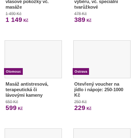
vlasové pokožky vč.
výběru, vč. speciální
masáže
tvarůžkové
1 490 Kč
478 Kč
1 149
389
Kč
Kč
Olomouc
Ostrava
Masáž antistresová,
Otevřený voucher na
terapeutická či
jídlo i nápoje: 250-1000
lávovými kameny
Kč
650 Kč
250 Kč
599
229
Kč
Kč