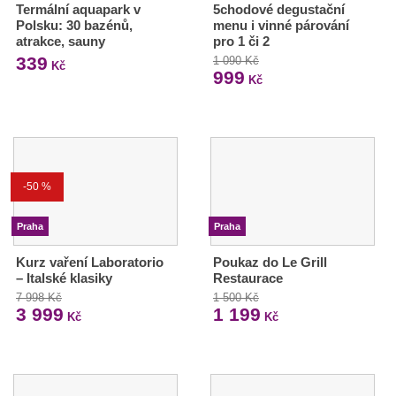
Termální aquapark v
5chodové degustační
Polsku: 30 bazénů,
menu i vinné párování
atrakce, sauny
pro 1 či 2
339
1 090 Kč
Kč
999
Kč
-50 %
Praha
Praha
Kurz vaření Laboratorio
Poukaz do Le Grill
– Italské klasiky
Restaurace
7 998 Kč
1 500 Kč
3 999
1 199
Kč
Kč