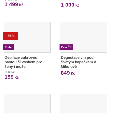
1 499
1 000
Kč
Kč
-55 %
Praha
Celá ČR
Depilace cukrovou
Degustace vín pod
pastou či voskem pro
Svatým kopečkem v
ženy i muže
Mikulově
849
350 Kč
Kč
159
Kč