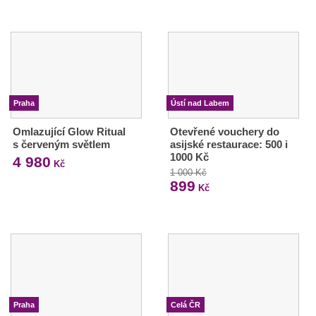
Praha
Ústí nad Labem
Omlazující Glow Ritual
Otevřené vouchery do
s červeným světlem
asijské restaurace: 500 i
1000 Kč
4 980
Kč
1 000 Kč
899
Kč
Praha
Celá ČR