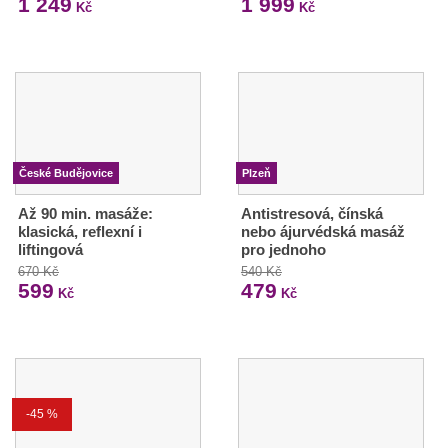
1 249
1 999
Kč
Kč
České Budějovice
Plzeň
Až 90 min. masáže:
Antistresová, čínská
klasická, reflexní i
nebo ájurvédská masáž
liftingová
pro jednoho
670 Kč
540 Kč
599
479
Kč
Kč
-45 %