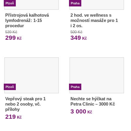
Plzeň
Praha
Přístrojová kalhotová
2 hod. ve wellness s
lymfodrenáž: 1-15
možností masáže pro 1
procedur
i 2 os.
539 Kč
500 Kč
299
349
Kč
Kč
Plzeň
Praha
Vepřový steak pro 1
Nechte se hýčkat na
nebo 2 osoby, vč.
Petra Clinic – 3000 Kč
přílohy
3 000
Kč
219
Kč