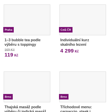
Praha
Celá ČR
1–3 bubble tea podle
Individuální kurz
výběru s toppingy
skalního lezení
4 299
169 Kč
Kč
119
Kč
Brno
Brno
Thajská masáž podle
Tříchodové menu:
výběru či indická masáž
carpaccio, steak i