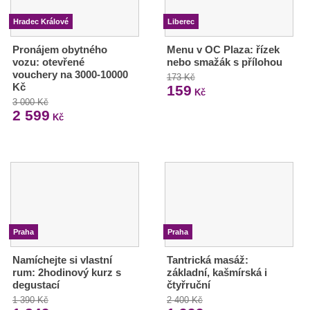
Hradec Králové
Liberec
Pronájem obytného
Menu v OC Plaza: řízek
vozu: otevřené
nebo smažák s přílohou
vouchery na 3000-10000
173 Kč
Kč
159
Kč
3 000 Kč
2 599
Kč
Praha
Praha
Namíchejte si vlastní
Tantrická masáž:
rum: 2hodinový kurz s
základní, kašmírská i
degustací
čtyřruční
1 390 Kč
2 400 Kč