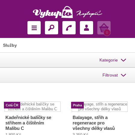
Košík
0
Služby
Kategorie
Filtrovat
Celá ČR
Praha
Kadeřnické balíčky se
Balayage, střih a
střihem a čištěním
regenerace pro
Malibu C
všechny délky vlasů
1 800 Kč
3 350 Kč