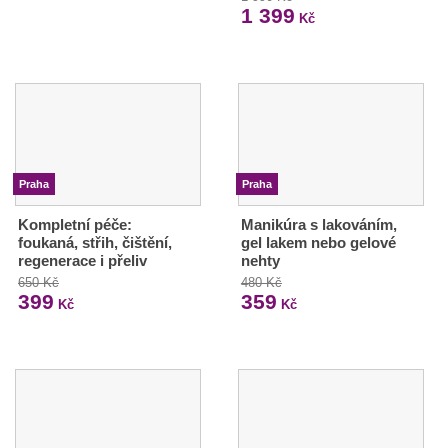
1 399
Kč
Praha
Praha
Kompletní péče:
Manikúra s lakováním,
foukaná, střih, čištění,
gel lakem nebo gelové
regenerace i přeliv
nehty
650 Kč
480 Kč
399
359
Kč
Kč