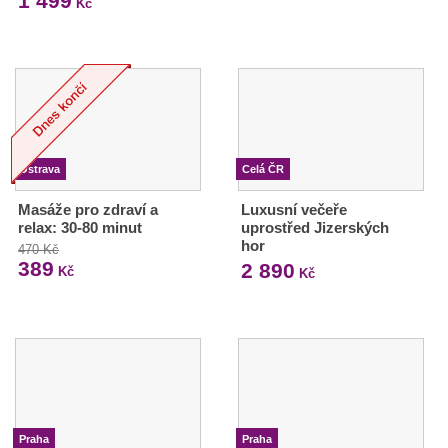
1 499
Kč
Ostrava
Celá ČR
Masáže pro zdraví a
Luxusní večeře
relax: 30-80 minut
uprostřed Jizerských
hor
470 Kč
389
2 890
Kč
Kč
Praha
Praha