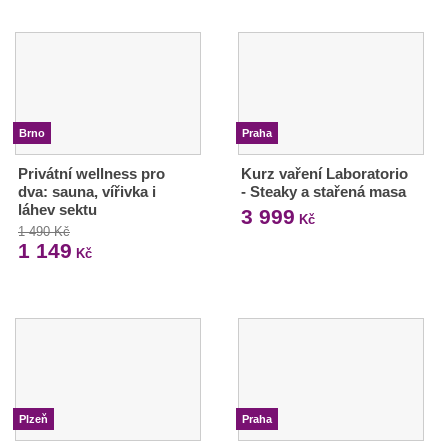
Brno
Praha
Privátní wellness pro
Kurz vaření Laboratorio
dva: sauna, vířivka i
- Steaky a stařená masa
láhev sektu
3 999
Kč
1 490 Kč
1 149
Kč
Plzeň
Praha