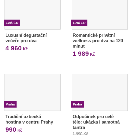
Celá ČR
Celá ČR
Luxusní degustační
Romantické privátní
večeře pro dva
wellness pro dva na 120
minut
4 960
Kč
1 989
Kč
Praha
Praha
Tradiční uzbecká
Odpočinek pro celé
hostina v centru Prahy
tělo: ukázka i samotná
tantra
990
Kč
1 990 Kč