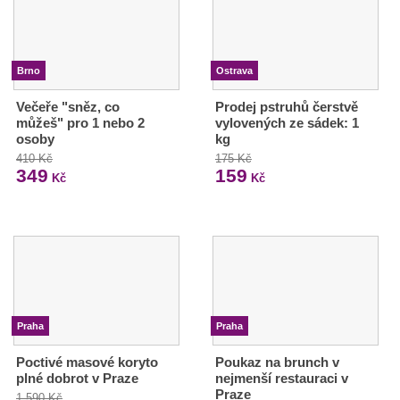
Brno
Ostrava
Večeře "sněz, co
Prodej pstruhů čerstvě
můžeš" pro 1 nebo 2
vylovených ze sádek: 1
osoby
kg
410 Kč
175 Kč
349
159
Kč
Kč
Praha
Praha
Poctivé masové koryto
Poukaz na brunch v
plné dobrot v Praze
nejmenší restauraci v
Praze
1 590 Kč