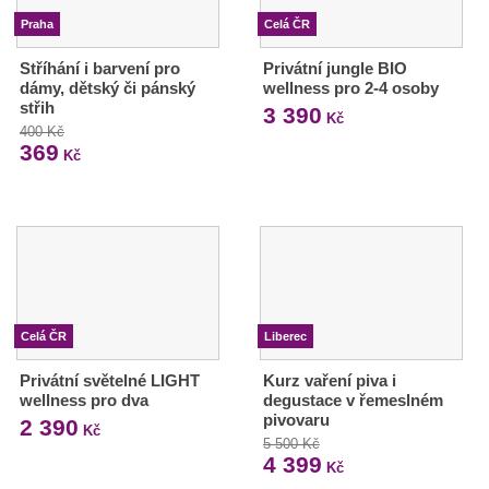
Praha
Celá ČR
Stříhání i barvení pro
Privátní jungle BIO
dámy, dětský či pánský
wellness pro 2-4 osoby
střih
3 390
Kč
400 Kč
369
Kč
Celá ČR
Liberec
Privátní světelné LIGHT
Kurz vaření piva i
wellness pro dva
degustace v řemeslném
pivovaru
2 390
Kč
5 500 Kč
4 399
Kč