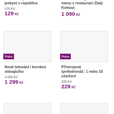
jeskyni v republice
menu v restauraci Zlatý
Kohout
170 Kč
129
1 090
Kč
Kč
Praha
Praha
Nové tetování i korekce
Přístrojová
stávajícího
lymfodrenáž: 1 nebo 10
ošetření
2 000 Kč
1 299
330 Kč
Kč
229
Kč