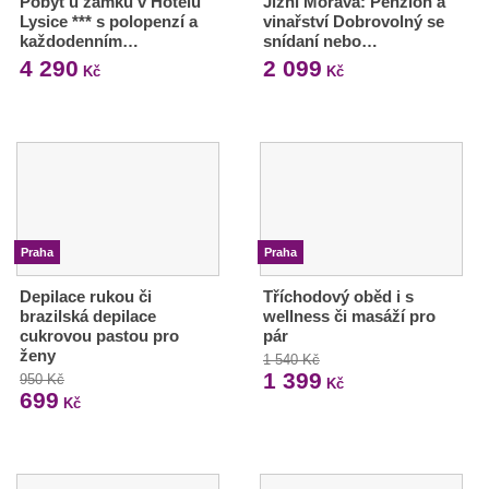
Pobyt u zámku v Hotelu
Jižní Morava: Penzion a
Lysice *** s polopenzí a
vinařství Dobrovolný se
každodenním…
snídaní nebo…
4 290
2 099
Kč
Kč
Praha
Praha
Depilace rukou či
Tříchodový oběd i s
brazilská depilace
wellness či masáží pro
cukrovou pastou pro
pár
ženy
1 540 Kč
1 399
950 Kč
Kč
699
Kč