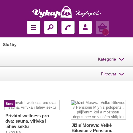
Košík
0
Služby
Kategorie
Filtrovat
Brno
Privátní wellness pro
dva: sauna, vířivka i
Jižní Morava: Velké
láhev sektu
Bílovice v Pensionu
1 490 Kč