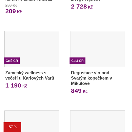
2 728
230 Kč
Kč
209
Kč
Celá ČR
Celá ČR
Zámecký wellness s
Degustace vín pod
večeří u Karlových Varů
Svatým kopečkem v
Mikulově
1 190
Kč
849
Kč
-57 %