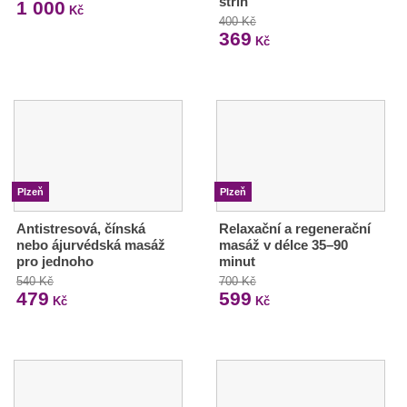
střih
1 000
Kč
400 Kč
369
Kč
Plzeň
Plzeň
Antistresová, čínská
Relaxační a regenerační
nebo ájurvédská masáž
masáž v délce 35–90
pro jednoho
minut
540 Kč
700 Kč
479
599
Kč
Kč