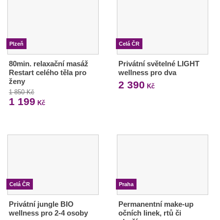
Plzeň
Celá ČR
80min. relaxační masáž
Privátní světelné LIGHT
Restart celého těla pro
wellness pro dva
ženy
2 390
Kč
1 850 Kč
1 199
Kč
Celá ČR
Praha
Privátní jungle BIO
Permanentní make-up
wellness pro 2-4 osoby
očních linek, rtů či