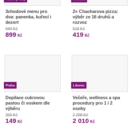
3chodové menu pro
2× Chacharova pizza:
dva: panenka, kuřecí i
výběr ze 16 druhů a
dezert
rozvoz
949 Kč
518 Kč
899
419
Kč
Kč
Praha
Liberec
Depilace cukrovou
Večeře, wellness a spa
pastou či voskem dle
procedury pro 1 i 2
výběru
osoby
200 Kč
2 298 Kč
149
2 010
Kč
Kč