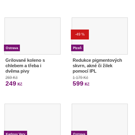
-49 %
Ostrava
Plzeň
Grilované koleno s
Redukce pigmentových
chlebem a třeba i
skvrn, akné či žilek
dvěma pivy
pomocí IPL
269 Kč
1 179 Kč
249
599
Kč
Kč
Karlovy Vary
Ostrava