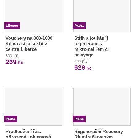
Liberec
Praha
Vouchery na 300-1000
Střih a foukání i
Kč na asii a sushi v
regenerace s
centru Liberce
mikromelírem či
balayage
300 Kč
269
699 Kč
Kč
629
Kč
Praha
Praha
Prodloužení řas:
Regenerační Recovery
přirozená i objemová
Ritual s červeným