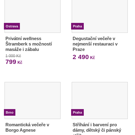
Ostrava
Praha
Privátní wellness
Degustační večeře v
Štramberk s možností
nejmenší restauraci v
masáže i zábalu
Praze
2 490
1 000 Kč
Kč
799
Kč
Brno
Praha
Romantická večeře v
Stříhání i barvení pro
Borgo Agnese
dámy, dětský či pánský