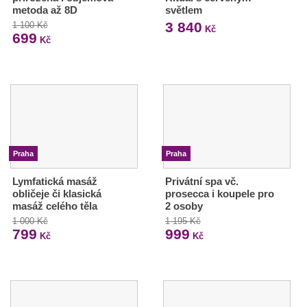
metoda až 8D
světlem
3 840
1 100 Kč
Kč
699
Kč
Praha
Praha
Lymfatická masáž
Privátní spa vč.
obličeje či klasická
prosecca i koupele pro
masáž celého těla
2 osoby
1 000 Kč
1 195 Kč
799
999
Kč
Kč