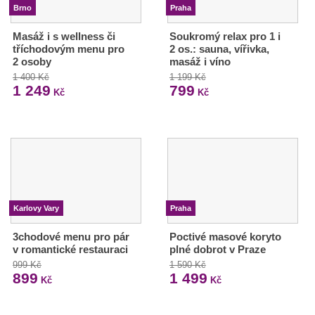
Brno
Praha
Masáž i s wellness či
Soukromý relax pro 1 i
tříchodovým menu pro
2 os.: sauna, vířivka,
2 osoby
masáž i víno
1 400 Kč
1 199 Kč
1 249
799
Kč
Kč
Karlovy Vary
Praha
3chodové menu pro pár
Poctivé masové koryto
v romantické restauraci
plné dobrot v Praze
999 Kč
1 590 Kč
899
1 499
Kč
Kč