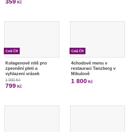
359
Kč
Celá ČR
Celá ČR
Kolagenové nitě pro
4chodové menu v
zpevnění pleti a
restauraci Tanzberg v
vyhlazení vrásek
Mikulově
1 800
1 000 Kč
Kč
799
Kč