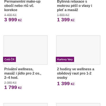
Permanentní make-up
Bylinná relaxace s
obočí nebo rtů vč.
mokrou péčí o vlasy i
korekce
pleť a masáž
4 400 Kč
1 800 Kč
3 999
1 399
Kč
Kč
Celá ČR
Karlovy Vary
Privátní wellness,
2 hodiny ve wellness a
masáž i jídlo pro 2 os.,
obědový raut pro 1-2
2–4 hod.
osoby
1 399
2 380 Kč
Kč
1 799
Kč