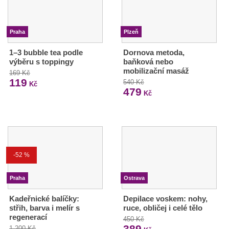
Praha
Plzeň
1–3 bubble tea podle
Dornova metoda,
výběru s toppingy
baňková nebo
mobilizační masáž
169 Kč
119
540 Kč
Kč
479
Kč
-52 %
Praha
Ostrava
Kadeřnické balíčky:
Depilace voskem: nohy,
střih, barva i melír s
ruce, obličej i celé tělo
regenerací
450 Kč
389
1 200 Kč