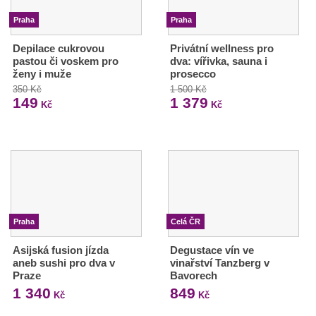
Praha
Praha
Depilace cukrovou
Privátní wellness pro
pastou či voskem pro
dva: vířivka, sauna i
ženy i muže
prosecco
350 Kč
1 500 Kč
149
1 379
Kč
Kč
Praha
Celá ČR
Asijská fusion jízda
Degustace vín ve
aneb sushi pro dva v
vinařství Tanzberg v
Praze
Bavorech
1 340
849
Kč
Kč