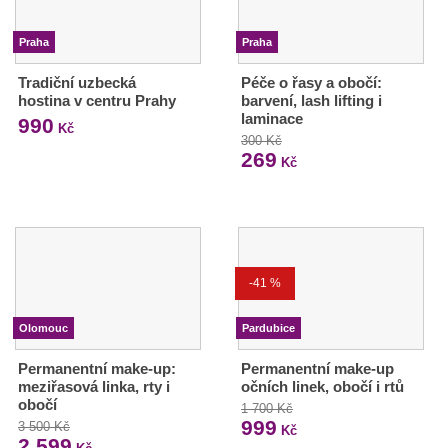
Praha
Praha
Tradiční uzbecká
Péče o řasy a obočí:
hostina v centru Prahy
barvení, lash lifting i
laminace
990
Kč
300 Kč
269
Kč
-41 %
Olomouc
Pardubice
Permanentní make-up:
Permanentní make-up
meziřasová linka, rty i
očních linek, obočí i rtů
obočí
1 700 Kč
999
3 500 Kč
Kč
2 599