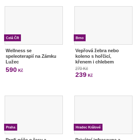
Celá ČR
Brno
Wellness se
Vepřová žebra nebo
speleoterapií na Zámku
koleno s hořčicí,
Lužec
křenem i chlebem
590
270 Kč
Kč
239
Kč
Praha
Hradec Králové
Profi péče o řasy a
Privátní infrasauna a