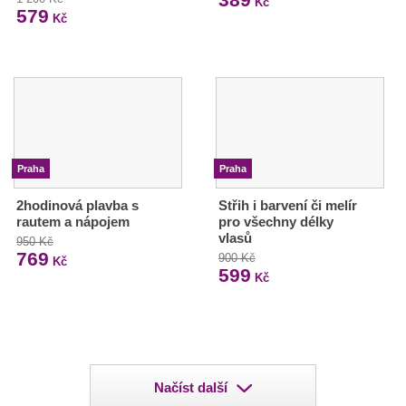
Kč
579
Kč
Praha
Praha
2hodinová plavba s
Střih i barvení či melír
rautem a nápojem
pro všechny délky
vlasů
950 Kč
769
900 Kč
Kč
599
Kč
Načíst další