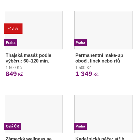
-43 %
Praha
Praha
Thajská masáž podle
Permanentní make-up
výběru: 60–120 min.
obočí, linek nebo rtů
1 500 Kč
1 500 Kč
849
1 349
Kč
Kč
Celá ČR
Praha
Zámecký wellness se
Kadeřnická péče: střih,