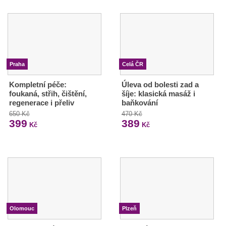
Praha
Celá ČR
Kompletní péče:
Úleva od bolesti zad a
foukaná, střih, čištění,
šíje: klasická masáž i
regenerace i přeliv
baňkování
650 Kč
470 Kč
399
389
Kč
Kč
Olomouc
Plzeň