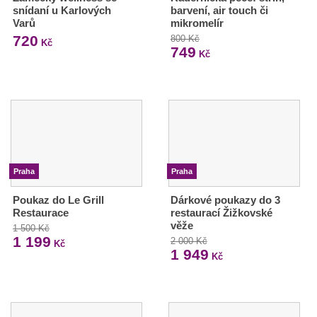
snídaní u Karlových
barvení, air touch či
Varů
mikromelír
720
800 Kč
Kč
749
Kč
Praha
Praha
Poukaz do Le Grill
Dárkové poukazy do 3
Restaurace
restaurací Žižkovské
věže
1 500 Kč
1 199
2 000 Kč
Kč
1 949
Kč