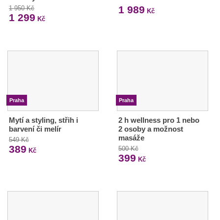
1 989
1 950 Kč
Kč
1 299
Kč
Praha
Praha
Mytí a styling, střih i
2 h wellness pro 1 nebo
barvení či melír
2 osoby a možnost
masáže
549 Kč
389
500 Kč
Kč
399
Kč