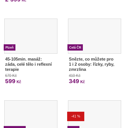
Kč
Plzeň
Celá ČR
45-105min. masáž:
Snězte, co můžete pro
záda, celé tělo i reflexní
1 i 2 osoby: řízky, ryby,
terapie
zmrzlina
670 Kč
410 Kč
599
349
Kč
Kč
-41 %