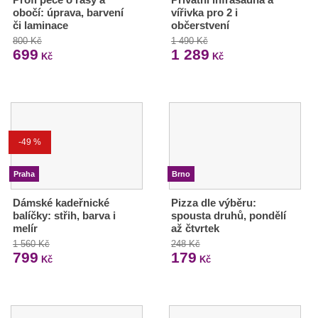
obočí: úprava, barvení
vířivka pro 2 i
či laminace
občerstvení
800 Kč
1 490 Kč
699
1 289
Kč
Kč
-49 %
Praha
Brno
Dámské kadeřnické
Pizza dle výběru:
balíčky: střih, barva i
spousta druhů, pondělí
melír
až čtvrtek
1 560 Kč
248 Kč
799
179
Kč
Kč