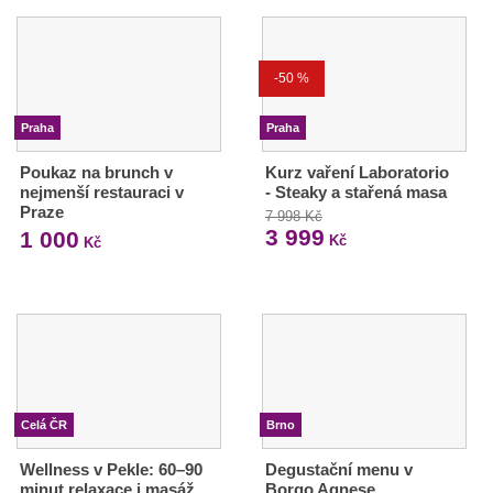
-50 %
Praha
Praha
Poukaz na brunch v
Kurz vaření Laboratorio
nejmenší restauraci v
- Steaky a stařená masa
Praze
7 998 Kč
3 999
1 000
Kč
Kč
Celá ČR
Brno
Wellness v Pekle: 60–90
Degustační menu v
minut relaxace i masáž
Borgo Agnese