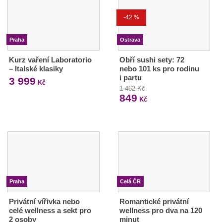
-42 %
Praha
Ostrava
Kurz vaření Laboratorio
Obří sushi sety: 72
– Italské klasiky
nebo 101 ks pro rodinu
i partu
3 999
Kč
1 462 Kč
849
Kč
Praha
Celá ČR
Privátní vířivka nebo
Romantické privátní
celé wellness a sekt pro
wellness pro dva na 120
2 osoby
minut