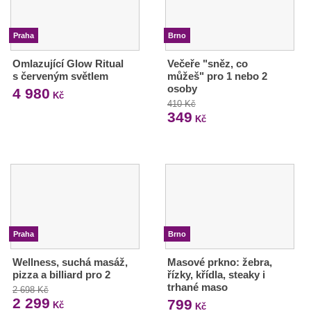
Praha
Brno
Omlazující Glow Ritual
Večeře "sněz, co
s červeným světlem
můžeš" pro 1 nebo 2
osoby
4 980
Kč
410 Kč
349
Kč
Praha
Brno
Wellness, suchá masáž,
Masové prkno: žebra,
pizza a billiard pro 2
řízky, křídla, steaky i
trhané maso
2 698 Kč
2 299
799
Kč
Kč