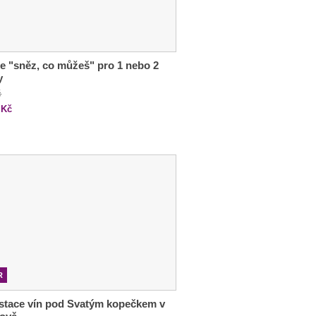
e "sněz, co můžeš" pro 1 nebo 2
y
č
Kč
R
stace vín pod Svatým kopečkem v