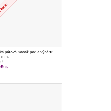
ká párová masáž podle výběru:
 min.
 Kč
99
Kč