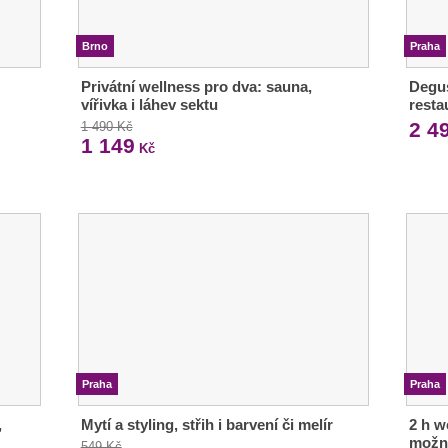
Brno
Praha
Privátní wellness pro dva: sauna,
Degus
vířivka i láhev sektu
resta
2 4
1 490 Kč
1 149
Kč
Praha
Praha
,
Mytí a styling, střih i barvení či melír
2 h w
možn
549 Kč