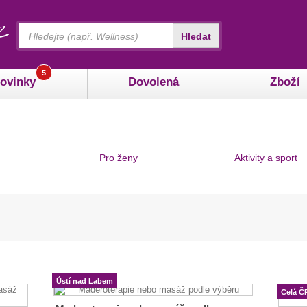
Vyhledávání
Hledat
5
ovinky
Dovolená
Zboží
Pro ženy
Aktivity a sport
Ústí nad Labem
Celá Č