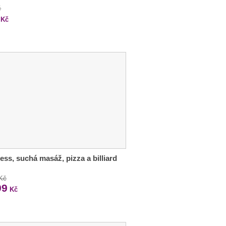
č
Kč
ess, suchá masáž, pizza a billiard
 Kč
99
Kč