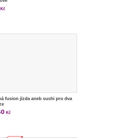
lově
Kč
ká fusion jízda aneb sushi pro dva
ze
40
Kč