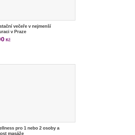
tační večeře v nejmenší
uraci v Praze
90
Kč
ellness pro 1 nebo 2 osoby a
ost masáže