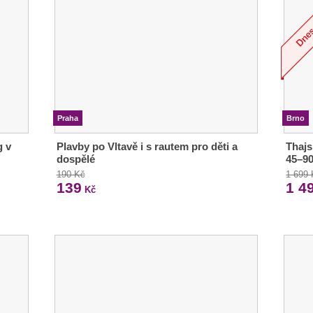
Praha
Brno
g v
Plavby po Vltavě i s rautem pro děti a
Thajs
dospělé
45–90
190 Kč
1 699
139
1 4
Kč