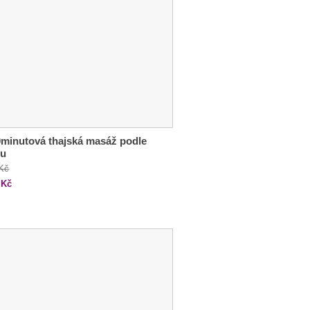
minutová thajská masáž podle
ru
 Kč
Kč