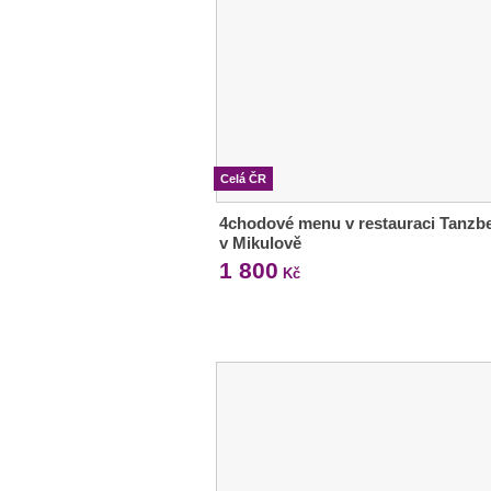
Celá ČR
4chodové menu v restauraci Tanzb
v Mikulově
1 800
Kč