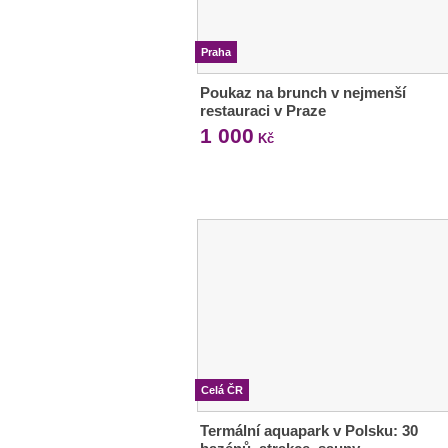
Praha
Poukaz na brunch v nejmenší
restauraci v Praze
1 000
Kč
Celá ČR
Termální aquapark v Polsku: 30