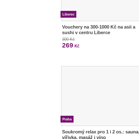
Liberec
Vouchery na 300-1000 Kč na asii a
sushi v centru Liberce
300 Kč
269
Kč
Praha
Soukromý relax pro 1 i 2 os.: sauna
vířivka, masáž i víno