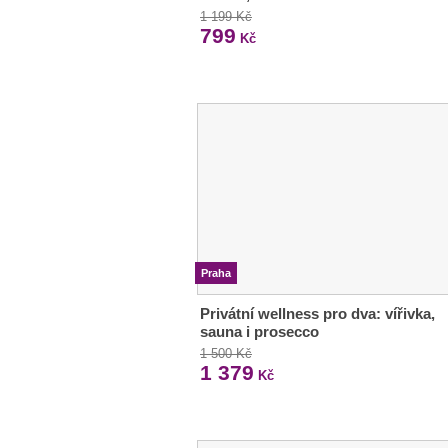
1 199 Kč
799
Kč
Praha
Privátní wellness pro dva: vířivka,
sauna i prosecco
1 500 Kč
1 379
Kč