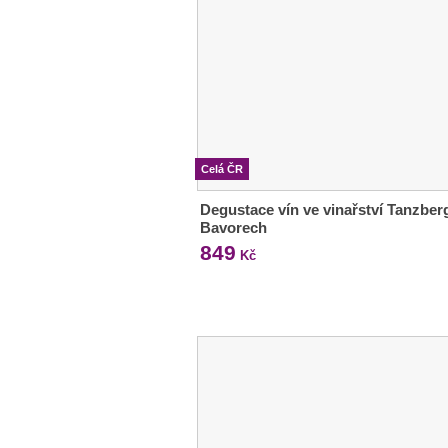
Celá ČR
Degustace vín ve vinařství Tanzber
Bavorech
849
Kč