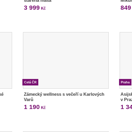
stařená masa
Miku
3 999
849
Kč
Celá ČR
Praha
ké
Zámecký wellness s večeří u Karlových
Asijs
Varů
v Pra
1 190
1 3
Kč