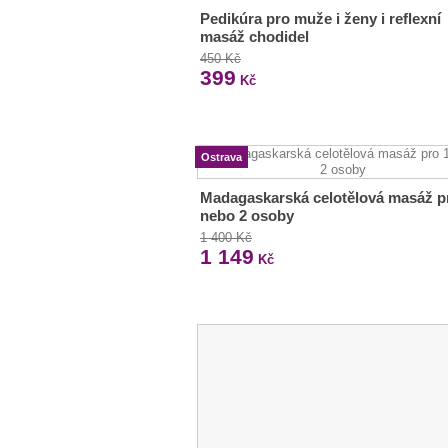
Pedikúra pro muže i ženy i reflexní
masáž chodidel
450 Kč
399
Kč
Ostrava
Madagaskarská celotělová masáž p
nebo 2 osoby
1 400 Kč
1 149
Kč