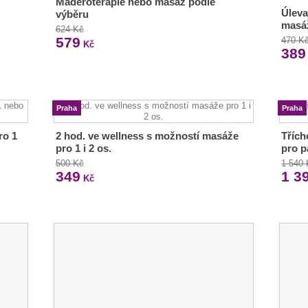
Maderoterapie nebo masáž podle
Úleva
výběru
masáž
624 Kč
579
470 K
Kč
389
Praha
Praha
ro 1
2 hod. ve wellness s možností masáže
Třích
pro 1 i 2 os.
pro p
500 Kč
1 540
349
1 3
Kč