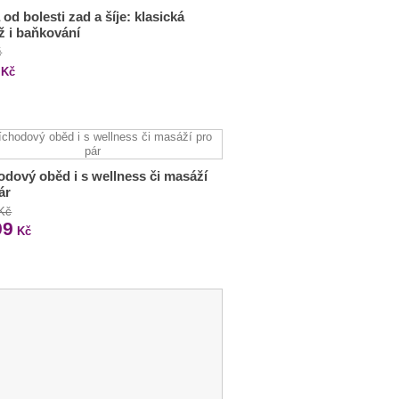
 od bolesti zad a šíje: klasická
 i baňkování
č
Kč
odový oběd i s wellness či masáží
ár
 Kč
99
Kč