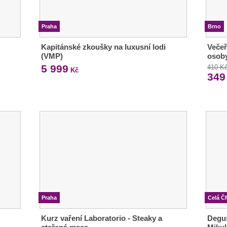
Praha
Brno
Kapitánské zkoušky na luxusní lodi
Večeř
(VMP)
osob
5 999
410 K
Kč
349
Praha
Celá Č
Kurz vaření Laboratorio - Steaky a
Degu