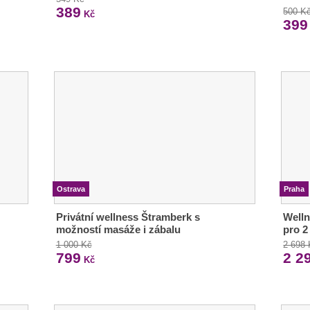
389
500 K
Kč
399
Ostrava
Praha
Privátní wellness Štramberk s
Welln
možností masáže i zábalu
pro 2
1 000 Kč
2 698
799
2 2
Kč