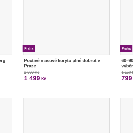
Praha
Praha
erg
Poctivé masové koryto plné dobrot v
60–90
Praze
výbě
1 590 Kč
1 150
1 499
799
Kč