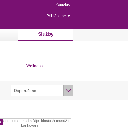
Menu
Kontakty
rychlého
Uživatelské
přístupu
Přihlásit se
menu
Služby
Wellness
Doporučené
R