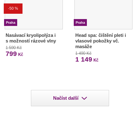
-50 %
Praha
Praha
Nasávací kryolipolýza i
Head spa: čištění pleti i
s možností rázové vlny
vlasové pokožky vč.
masáže
1 590 Kč
799
1 490 Kč
Kč
1 149
Kč
Načíst další