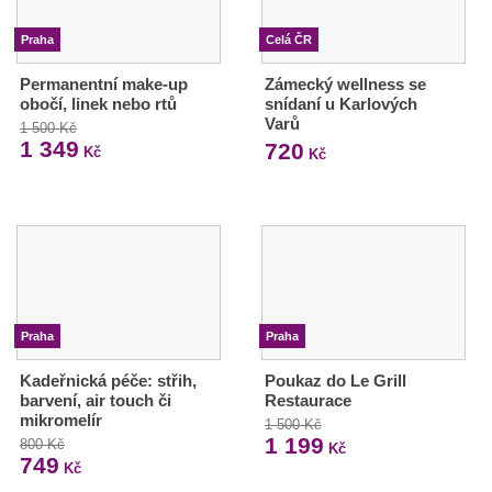
Praha
Celá ČR
Permanentní make-up
Zámecký wellness se
obočí, linek nebo rtů
snídaní u Karlových
Varů
1 500 Kč
1 349
720
Kč
Kč
Praha
Praha
Kadeřnická péče: střih,
Poukaz do Le Grill
barvení, air touch či
Restaurace
mikromelír
1 500 Kč
1 199
800 Kč
Kč
749
Kč