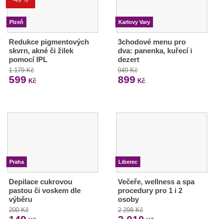
Plzeň
Karlovy Vary
Redukce pigmentových
3chodové menu pro
skvrn, akné či žilek
dva: panenka, kuřecí i
pomocí IPL
dezert
1 179 Kč
949 Kč
599
899
Kč
Kč
Praha
Liberec
Depilace cukrovou
Večeře, wellness a spa
pastou či voskem dle
procedury pro 1 i 2
výběru
osoby
200 Kč
2 298 Kč