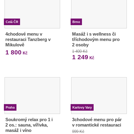
Celá ČR
Brno
4chodové menu v
Masáž i s wellness či
restauraci Tanzberg v
tříchodovým menu pro
Mikulově
2 osoby
1 800
1 400 Kč
Kč
1 249
Kč
Praha
Karlovy Vary
Soukromý relax pro 1 i
3chodové menu pro pár
2 os.: sauna, vířivka,
v romantické restauraci
masáž i víno
999 Kč