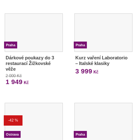
Praha
Praha
Dárkové poukazy do 3
Kurz vaření Laboratorio
restaurací Žižkovské
– Italské klasiky
věže
3 999
Kč
2 000 Kč
1 949
Kč
-42 %
Ostrava
Praha