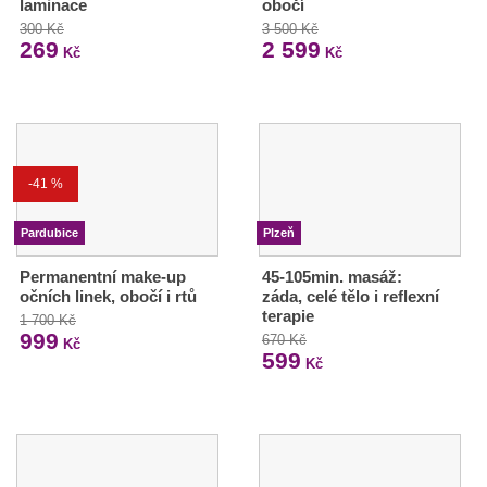
laminace
obočí
300 Kč
3 500 Kč
269
2 599
Kč
Kč
-41 %
Pardubice
Plzeň
Permanentní make-up
45-105min. masáž:
očních linek, obočí i rtů
záda, celé tělo i reflexní
terapie
1 700 Kč
999
670 Kč
Kč
599
Kč