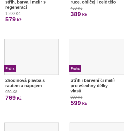
střih, barva i melír s
ruce, obličej i celé tělo
regenerací
450 Kč
389
1 200 Kč
Kč
579
Kč
Praha
Praha
2hodinová plavba s
Střih i barvení či melír
rautem a nápojem
pro všechny délky
vlasů
950 Kč
769
900 Kč
Kč
599
Kč