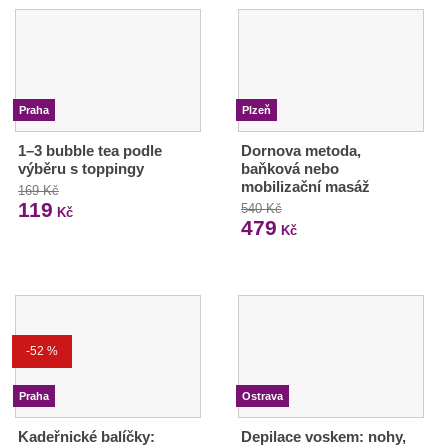
Praha
Plzeň
1–3 bubble tea podle
Dornova metoda,
výběru s toppingy
baňková nebo
mobilizační masáž
169 Kč
119
540 Kč
Kč
479
Kč
-52 %
Praha
Ostrava
Kadeřnické balíčky:
Depilace voskem: nohy,