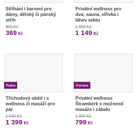
Stříhání i barvení pro
Privátní wellness pro
dámy, dětský či pánský
dva: sauna, vířivka i
střih
láhev sektu
400 Kč
1 490 Kč
369
1 149
Kč
Kč
Praha
Ostrava
Tříchodový oběd i s
Privátní wellness
wellness či masáží pro
Štramberk s možností
pár
masáže i zábalu
1 540 Kč
1 000 Kč
1 399
799
Kč
Kč