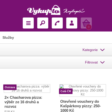
Košík
0
Služby
Kategorie
Filtrovat
Ostrava
Celá ČR
2× Chacharova pizza:
Otevřené vouchery do
výběr ze 16 druhů a
Kašpárkovy pizzy: 250-
rozvoz
1000 Kč
518 Kč