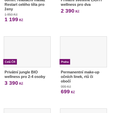
Restart celého těla pro
wellness pro dva
ženy
2 390
Kč
1 850 Kč
1 199
Kč
Celá ČR
Praha
Privátní jungle BIO
Permanentní make-up
wellness pro 2-4 osoby
očních linek, rtů či
obočí
3 390
Kč
999 Kč
699
Kč