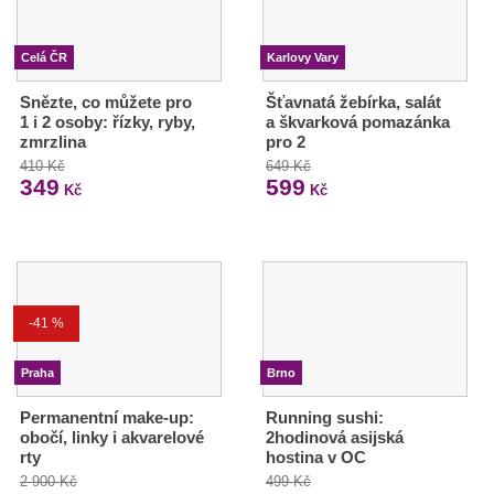
Celá ČR
Karlovy Vary
Snězte, co můžete pro
Šťavnatá žebírka, salát
1 i 2 osoby: řízky, ryby,
a škvarková pomazánka
zmrzlina
pro 2
410 Kč
649 Kč
349
599
Kč
Kč
-41 %
Praha
Brno
Permanentní make-up:
Running sushi:
obočí, linky i akvarelové
2hodinová asijská
rty
hostina v OC
2 900 Kč
499 Kč