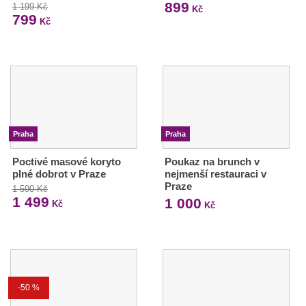
899
1 199 Kč
Kč
799
Kč
Praha
Praha
Poctivé masové koryto
Poukaz na brunch v
plné dobrot v Praze
nejmenší restauraci v
Praze
1 590 Kč
1 499
1 000
Kč
Kč
-50 %