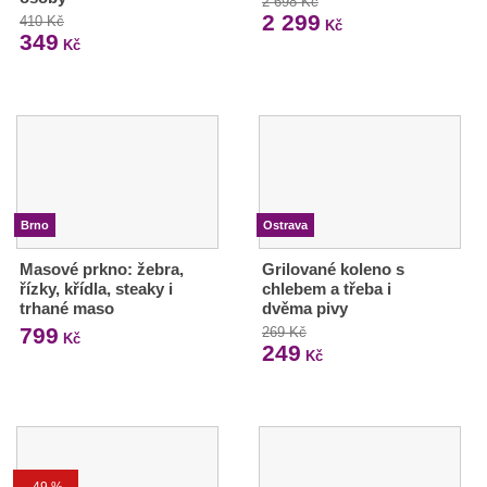
2 698 Kč
2 299
410 Kč
Kč
349
Kč
Brno
Ostrava
Masové prkno: žebra,
Grilované koleno s
řízky, křídla, steaky i
chlebem a třeba i
trhané maso
dvěma pivy
799
269 Kč
Kč
249
Kč
-49 %