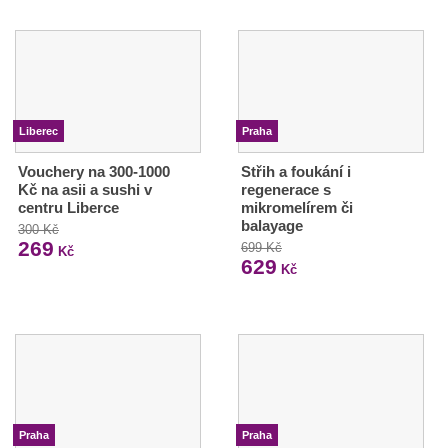
Liberec
Praha
Vouchery na 300-1000
Střih a foukání i
Kč na asii a sushi v
regenerace s
centru Liberce
mikromelírem či
balayage
300 Kč
269
699 Kč
Kč
629
Kč
Praha
Praha