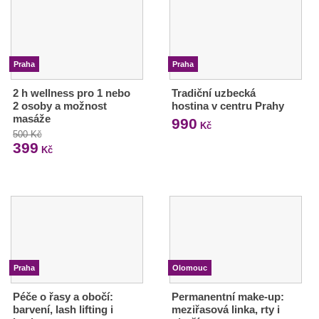
Praha
Praha
2 h wellness pro 1 nebo
Tradiční uzbecká
2 osoby a možnost
hostina v centru Prahy
masáže
990
Kč
500 Kč
399
Kč
Praha
Olomouc
Péče o řasy a obočí:
Permanentní make-up:
barvení, lash lifting i
meziřasová linka, rty i