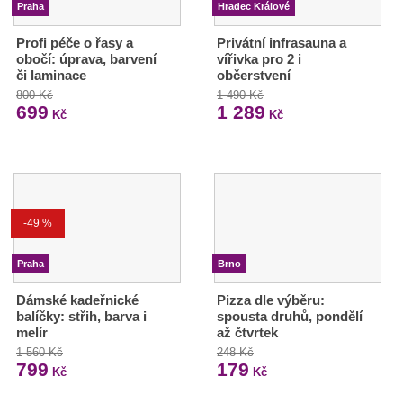
Praha
Hradec Králové
Profi péče o řasy a
Privátní infrasauna a
obočí: úprava, barvení
vířivka pro 2 i
či laminace
občerstvení
800 Kč
1 490 Kč
699
1 289
Kč
Kč
-49 %
Praha
Brno
Dámské kadeřnické
Pizza dle výběru:
balíčky: střih, barva i
spousta druhů, pondělí
melír
až čtvrtek
1 560 Kč
248 Kč
799
179
Kč
Kč