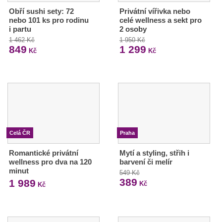
Obří sushi sety: 72
Privátní vířivka nebo
nebo 101 ks pro rodinu
celé wellness a sekt pro
i partu
2 osoby
1 462 Kč
1 950 Kč
849
1 299
Kč
Kč
Celá ČR
Praha
Romantické privátní
Mytí a styling, střih i
wellness pro dva na 120
barvení či melír
minut
549 Kč
389
1 989
Kč
Kč