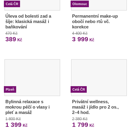
Celá ČR
Olomouc
Úleva od bolesti zad a
Permanentní make-up
šíje: klasická masáž i
obočí nebo rtů vč.
baňkování
korekce
470 Kč
4 400 Kč
389
3 999
Kč
Kč
Plzeň
Celá ČR
Bylinná relaxace s
Privátní wellness,
mokrou péčí o vlasy i
masáž i jídlo pro 2 os.,
pleť a masáž
2–4 hod.
1 800 Kč
2 380 Kč
1 399
1 799
Kč
Kč