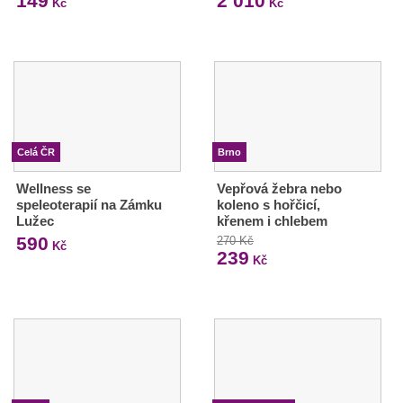
149
2 010
Kč
Kč
Celá ČR
Brno
Wellness se
Vepřová žebra nebo
speleoterapií na Zámku
koleno s hořčicí,
Lužec
křenem i chlebem
590
270 Kč
Kč
239
Kč