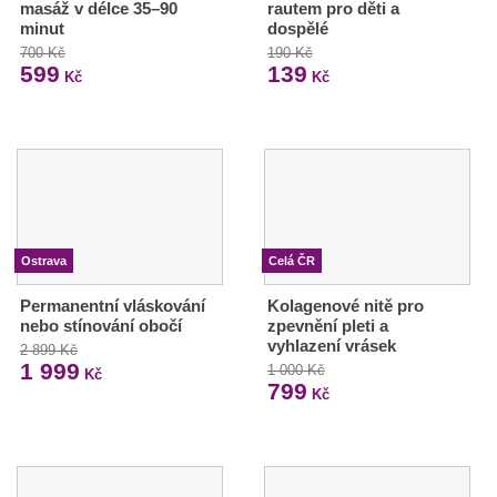
masáž v délce 35–90
rautem pro děti a
minut
dospělé
700 Kč
190 Kč
599
139
Kč
Kč
Ostrava
Celá ČR
Permanentní vláskování
Kolagenové nitě pro
nebo stínování obočí
zpevnění pleti a
vyhlazení vrásek
2 899 Kč
1 999
1 000 Kč
Kč
799
Kč