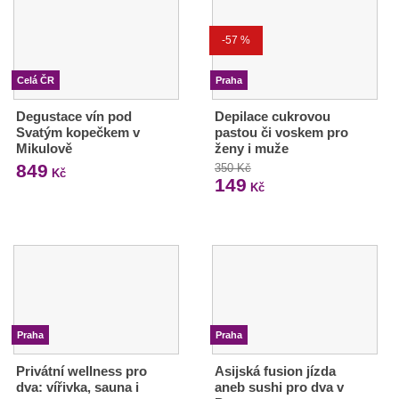
-57 %
Celá ČR
Praha
Degustace vín pod
Depilace cukrovou
Svatým kopečkem v
pastou či voskem pro
Mikulově
ženy i muže
849
350 Kč
Kč
149
Kč
Praha
Praha
Privátní wellness pro
Asijská fusion jízda
dva: vířivka, sauna i
aneb sushi pro dva v