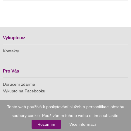
Vykupto.cz
Kontakty
Pro Vás
Doručení zdarma
Vykupto na Facebooku
Důvěryhodný nákup
Tento web používá k poskytování služeb a personifikaci obsahu
soubory cookie. Používáním tohoto webu s tím souhlasíte.
Naše společnost je členem Asociace pro elektronickou
komerci (APEK)
Rozumím
Více informací