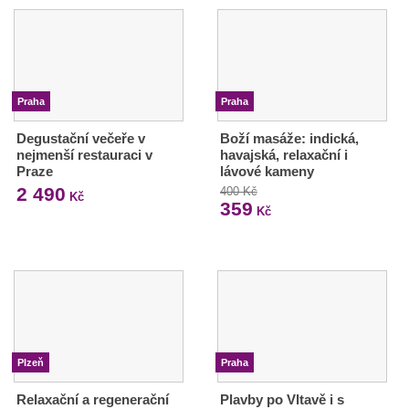
Praha
Praha
Degustační večeře v
Boží masáže: indická,
nejmenší restauraci v
havajská, relaxační i
Praze
lávové kameny
2 490
400 Kč
Kč
359
Kč
Plzeň
Praha
Relaxační a regenerační
Plavby po Vltavě i s