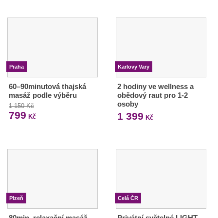
Praha
Karlovy Vary
60–90minutová thajská
2 hodiny ve wellness a
masáž podle výběru
obědový raut pro 1-2
osoby
1 150 Kč
799
1 399
Kč
Kč
Plzeň
Celá ČR
80min. relaxační masáž
Privátní světelné LIGHT