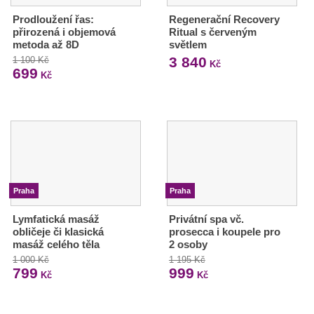
Prodloužení řas:
Regenerační Recovery
přirozená i objemová
Ritual s červeným
metoda až 8D
světlem
3 840
1 100 Kč
Kč
699
Kč
Praha
Praha
Lymfatická masáž
Privátní spa vč.
obličeje či klasická
prosecca i koupele pro
masáž celého těla
2 osoby
1 000 Kč
1 195 Kč
799
999
Kč
Kč