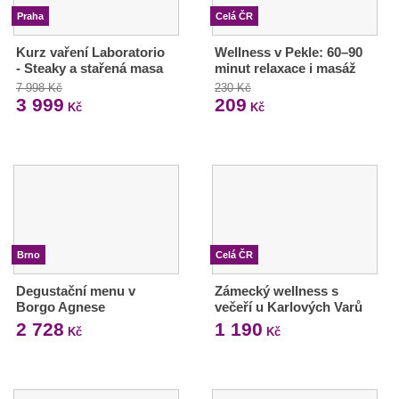
Praha
Celá ČR
Kurz vaření Laboratorio
Wellness v Pekle: 60–90
- Steaky a stařená masa
minut relaxace i masáž
7 998 Kč
230 Kč
3 999
209
Kč
Kč
Brno
Celá ČR
Degustační menu v
Zámecký wellness s
Borgo Agnese
večeří u Karlových Varů
2 728
1 190
Kč
Kč