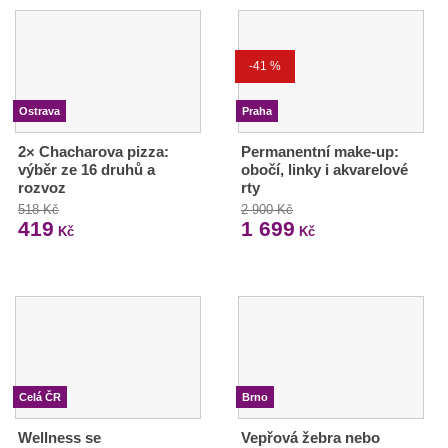
-41 %
Ostrava
Praha
2× Chacharova pizza:
Permanentní make-up:
výběr ze 16 druhů a
obočí, linky i akvarelové
rozvoz
rty
518 Kč
2 900 Kč
419
1 699
Kč
Kč
Celá ČR
Brno
Wellness se
Vepřová žebra nebo