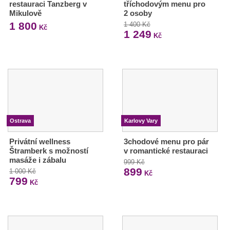
restauraci Tanzberg v
tříchodovým menu pro
Mikulově
2 osoby
1 800
1 400 Kč
Kč
1 249
Kč
Ostrava
Karlovy Vary
Privátní wellness
3chodové menu pro pár
Štramberk s možností
v romantické restauraci
masáže i zábalu
999 Kč
899
1 000 Kč
Kč
799
Kč