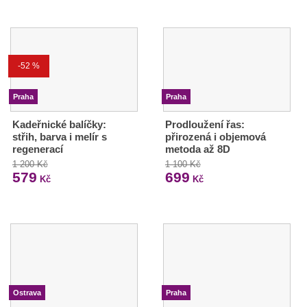
-52 %
Praha
Praha
Kadeřnické balíčky:
Prodloužení řas:
střih, barva i melír s
přirozená i objemová
regenerací
metoda až 8D
1 200 Kč
1 100 Kč
579
699
Kč
Kč
Ostrava
Praha