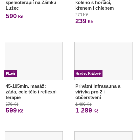
speleoterapií na Zámku
koleno s hořčicí,
Lužec
křenem i chlebem
590
270 Kč
Kč
239
Kč
Plzeň
Hradec Králové
45-105min. masáž:
Privátní infrasauna a
záda, celé tělo i reflexní
vířivka pro 2 i
terapie
občerstvení
670 Kč
1 490 Kč
599
1 289
Kč
Kč