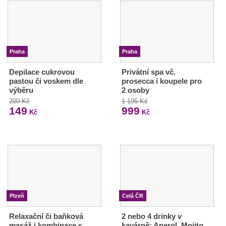
Praha
Praha
Depilace cukrovou
Privátní spa vč.
pastou či voskem dle
prosecca i koupele pro
výběru
2 osoby
200 Kč
1 195 Kč
149
999
Kč
Kč
Plzeň
Celá ČR
Relaxační či baňková
2 nebo 4 drinky v
masáž i kombinace s
kavárně: Aperol, Mojito