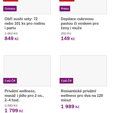
Ostrava
Praha
Obří sushi sety: 72
Depilace cukrovou
nebo 101 ks pro rodinu
pastou či voskem pro
i partu
ženy i muže
1 462 Kč
350 Kč
849
149
Kč
Kč
Celá ČR
Celá ČR
Privátní wellness,
Romantické privátní
masáž i jídlo pro 2 os.,
wellness pro dva na 120
2–4 hod.
minut
1 989
2 380 Kč
Kč
1 799
Kč