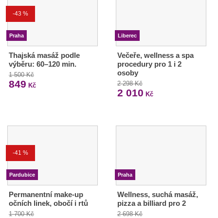
-43 %
Praha
Liberec
Thajská masáž podle
Večeře, wellness a spa
výběru: 60–120 min.
procedury pro 1 i 2
osoby
1 500 Kč
849
2 298 Kč
Kč
2 010
Kč
-41 %
Pardubice
Praha
Permanentní make-up
Wellness, suchá masáž,
očních linek, obočí i rtů
pizza a billiard pro 2
1 700 Kč
2 698 Kč