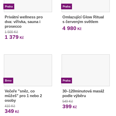
Praha
Praha
Privátní wellness pro
Omlazující Glow Ritual
dva: vířivka, sauna i
s červeným světlem
prosecco
4 980
Kč
1 500 Kč
1 379
Kč
Brno
Praha
Večeře "sněz, co
30–120minutová masáž
můžeš" pro 1 nebo 2
podle výběru
osoby
549 Kč
399
410 Kč
Kč
349
Kč