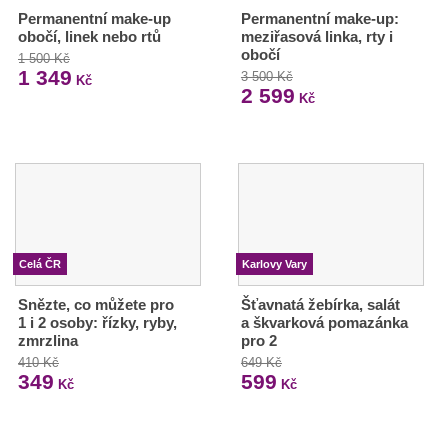
Permanentní make-up
Permanentní make-up:
obočí, linek nebo rtů
meziřasová linka, rty i
obočí
1 500 Kč
1 349
3 500 Kč
Kč
2 599
Kč
Celá ČR
Karlovy Vary
Snězte, co můžete pro
Šťavnatá žebírka, salát
1 i 2 osoby: řízky, ryby,
a škvarková pomazánka
zmrzlina
pro 2
410 Kč
649 Kč
349
599
Kč
Kč