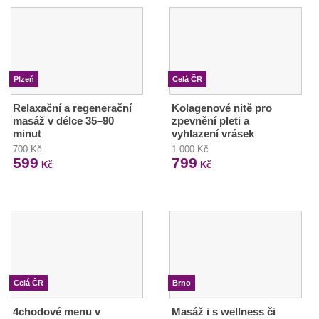
Plzeň
Celá ČR
Relaxační a regenerační
Kolagenové nitě pro
masáž v délce 35–90
zpevnění pleti a
minut
vyhlazení vrásek
700 Kč
1 000 Kč
599
799
Kč
Kč
Celá ČR
Brno
4chodové menu v
Masáž i s wellness či