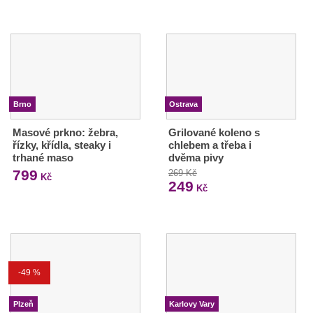
Brno
Ostrava
Masové prkno: žebra,
Grilované koleno s
řízky, křídla, steaky i
chlebem a třeba i
trhané maso
dvěma pivy
799
269 Kč
Kč
249
Kč
-49 %
Plzeň
Karlovy Vary