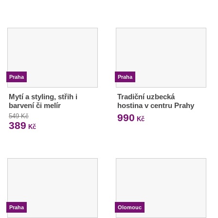
Praha
Praha
Mytí a styling, střih i
Tradiční uzbecká
barvení či melír
hostina v centru Prahy
990
549 Kč
Kč
389
Kč
Praha
Olomouc