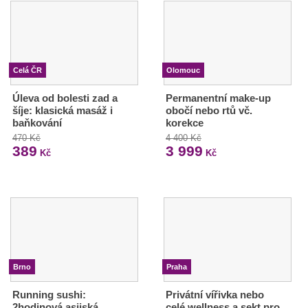
Celá ČR
Olomouc
Úleva od bolesti zad a
Permanentní make-up
šíje: klasická masáž i
obočí nebo rtů vč.
baňkování
korekce
470 Kč
4 400 Kč
389
3 999
Kč
Kč
Brno
Praha
Running sushi:
Privátní vířivka nebo
2hodinová asijská
celé wellness a sekt pro