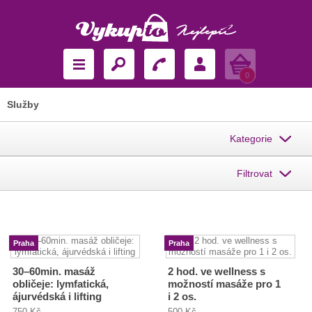
Košík
0
Služby
Kategorie
Filtrovat
Praha
Praha
30–60min. masáž
2 hod. ve wellness s
obličeje: lymfatická,
možností masáže pro 1
ájurvédská i lifting
i 2 os.
750 Kč
500 Kč