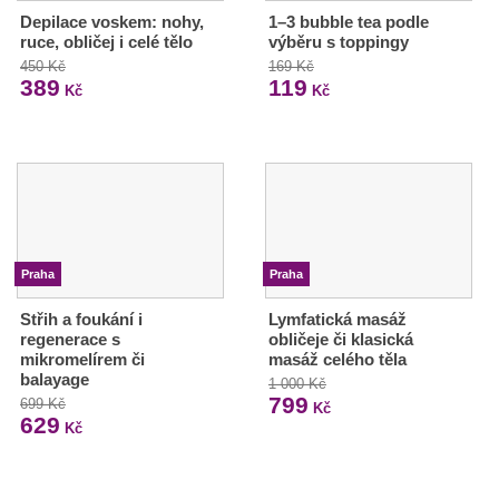
Depilace voskem: nohy,
1–3 bubble tea podle
ruce, obličej i celé tělo
výběru s toppingy
450 Kč
169 Kč
389
119
Kč
Kč
Praha
Praha
Střih a foukání i
Lymfatická masáž
regenerace s
obličeje či klasická
mikromelírem či
masáž celého těla
balayage
1 000 Kč
799
699 Kč
Kč
629
Kč