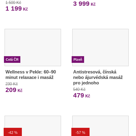
3 999
1 500 Kč
Kč
1 199
Kč
Celá ČR
Plzeň
Wellness v Pekle: 60–90
Antistresová, čínská
minut relaxace i masáž
nebo ájurvédská masáž
pro jednoho
230 Kč
209
540 Kč
Kč
479
Kč
-42 %
-57 %