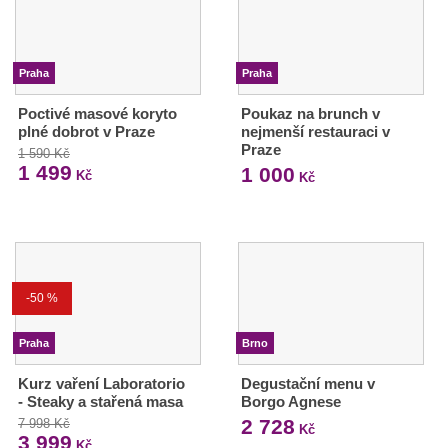
Praha
Praha
Poctivé masové koryto
Poukaz na brunch v
plné dobrot v Praze
nejmenší restauraci v
Praze
1 590 Kč
1 499
1 000
Kč
Kč
-50 %
Praha
Brno
Kurz vaření Laboratorio
Degustační menu v
- Steaky a stařená masa
Borgo Agnese
2 728
7 998 Kč
Kč
3 999
Kč