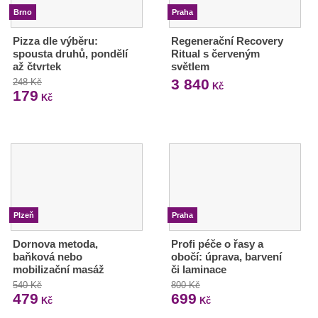
Brno
Praha
Pizza dle výběru:
Regenerační Recovery
spousta druhů, pondělí
Ritual s červeným
až čtvrtek
světlem
3 840
248 Kč
Kč
179
Kč
Plzeň
Praha
Dornova metoda,
Profi péče o řasy a
baňková nebo
obočí: úprava, barvení
mobilizační masáž
či laminace
540 Kč
800 Kč
479
699
Kč
Kč