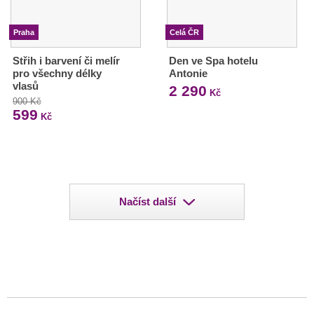
Praha
Celá ČR
Střih i barvení či melír
Den ve Spa hotelu
pro všechny délky
Antonie
vlasů
2 290
Kč
900 Kč
599
Kč
Načíst další