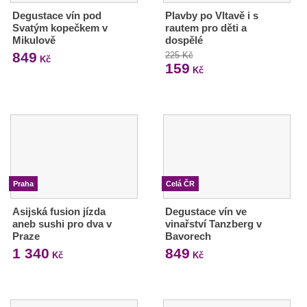
Degustace vín pod
Plavby po Vltavě i s
Svatým kopečkem v
rautem pro děti a
Mikulově
dospělé
849
225 Kč
Kč
159
Kč
Praha
Celá ČR
Asijská fusion jízda
Degustace vín ve
aneb sushi pro dva v
vinařství Tanzberg v
Praze
Bavorech
1 340
849
Kč
Kč