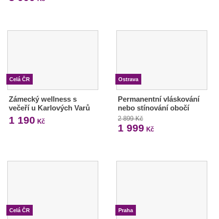
Celá ČR
Ostrava
Zámecký wellness s
Permanentní vláskování
večeří u Karlových Varů
nebo stínování obočí
1 190
2 899 Kč
Kč
1 999
Kč
Celá ČR
Praha