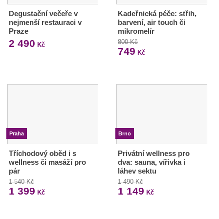
Degustační večeře v
Kadeřnická péče: střih,
nejmenší restauraci v
barvení, air touch či
Praze
mikromelír
2 490
800 Kč
Kč
749
Kč
Praha
Brno
Tříchodový oběd i s
Privátní wellness pro
wellness či masáží pro
dva: sauna, vířivka i
pár
láhev sektu
1 540 Kč
1 490 Kč
1 399
1 149
Kč
Kč