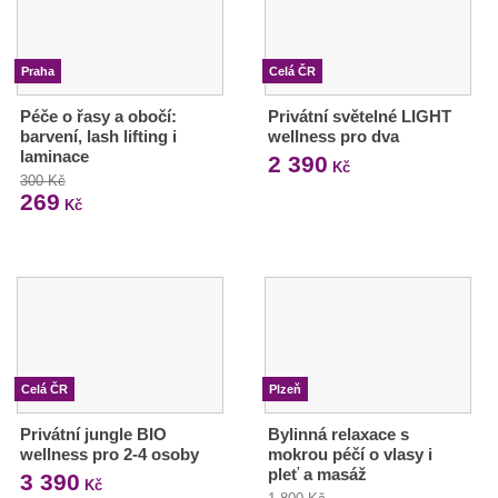
Praha
Celá ČR
Péče o řasy a obočí:
Privátní světelné LIGHT
barvení, lash lifting i
wellness pro dva
laminace
2 390
Kč
300 Kč
269
Kč
Celá ČR
Plzeň
Privátní jungle BIO
Bylinná relaxace s
wellness pro 2-4 osoby
mokrou péčí o vlasy i
pleť a masáž
3 390
Kč