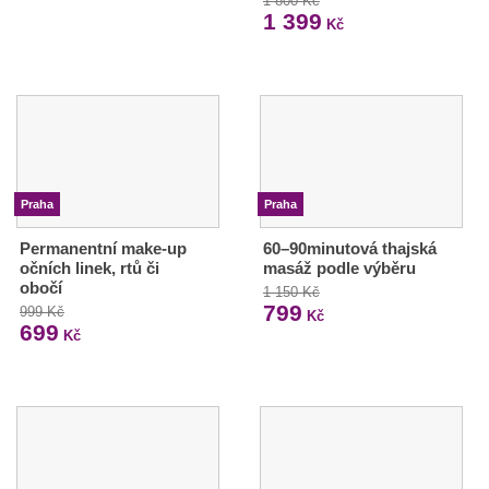
1 800 Kč
1 399
Kč
Praha
Praha
Permanentní make-up
60–90minutová thajská
očních linek, rtů či
masáž podle výběru
obočí
1 150 Kč
799
999 Kč
Kč
699
Kč