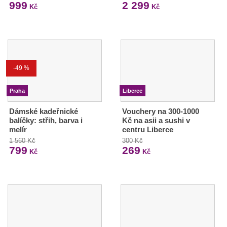
999
2 299
Kč
Kč
-49 %
Praha
Liberec
Dámské kadeřnické
Vouchery na 300-1000
balíčky: střih, barva i
Kč na asii a sushi v
melír
centru Liberce
1 560 Kč
300 Kč
799
269
Kč
Kč