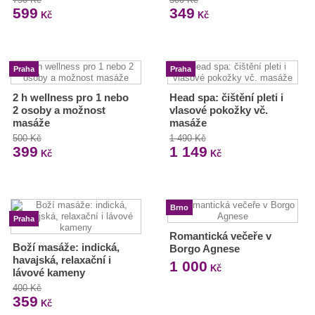
599
349
Kč
Kč
Praha
Praha
2 h wellness pro 1 nebo
Head spa: čištění pleti i
2 osoby a možnost
vlasové pokožky vč.
masáže
masáže
500 Kč
1 490 Kč
399
1 149
Kč
Kč
Brno
Praha
Romantická večeře v
Boží masáže: indická,
Borgo Agnese
havajská, relaxační i
1 000
Kč
lávové kameny
400 Kč
359
Kč