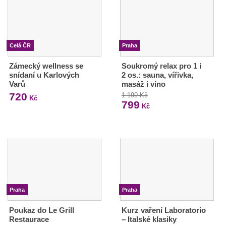
Celá ČR
Praha
Zámecký wellness se
Soukromý relax pro 1 i
snídaní u Karlových
2 os.: sauna, vířivka,
Varů
masáž i víno
720
1 199 Kč
Kč
799
Kč
Praha
Praha
Poukaz do Le Grill
Kurz vaření Laboratorio
Restaurace
– Italské klasiky