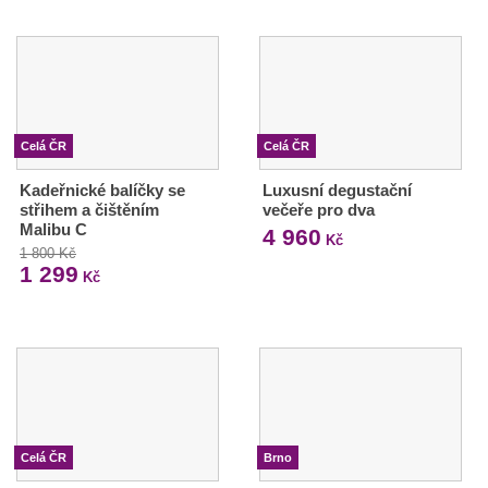
Celá ČR
Celá ČR
Kadeřnické balíčky se
Luxusní degustační
střihem a čištěním
večeře pro dva
Malibu C
4 960
Kč
1 800 Kč
1 299
Kč
Celá ČR
Brno