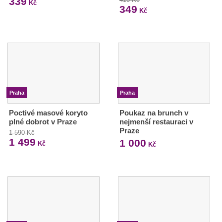
339
Kč
349
Kč
Praha
Praha
Poctivé masové koryto
Poukaz na brunch v
plné dobrot v Praze
nejmenší restauraci v
Praze
1 590 Kč
1 499
1 000
Kč
Kč