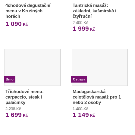
4chodové degustační
Tantrická masáž:
menu v Krušných
základní, kašmírská i
horách
čtyřruční
1 090
2 400 Kč
Kč
1 999
Kč
Brno
Ostrava
Tříchodové menu:
Madagaskarská
carpaccio, steak i
celotělová masáž pro 1
palačinky
nebo 2 osoby
2 238 Kč
1 400 Kč
1 699
1 149
Kč
Kč