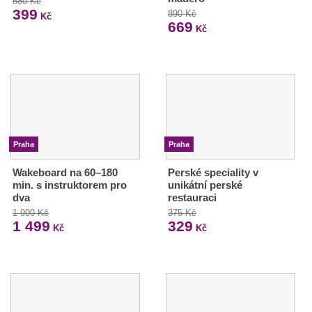
680 Kč
399
890 Kč
Kč
669
Kč
Praha
Praha
Wakeboard na 60–180
Perské speciality v
min. s instruktorem pro
unikátní perské
dva
restauraci
1 900 Kč
375 Kč
1 499
329
Kč
Kč