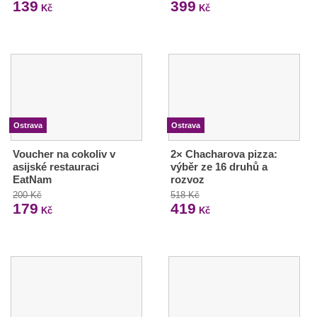
139
399
Kč
Kč
Ostrava
Ostrava
Voucher na cokoliv v
2× Chacharova pizza:
asijské restauraci
výběr ze 16 druhů a
EatNam
rozvoz
200 Kč
518 Kč
179
419
Kč
Kč