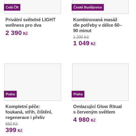
Celá ČR
České Budějovice
Privátní světelné LIGHT
Kombinovaná masáž
wellness pro dva
dle potřeby v délce 60–
90 minut
2 390
Kč
1 200 Kč
1 049
Kč
Praha
Praha
Kompletní péče:
Omlazující Glow Ritual
foukaná, střih, čištění,
s červeným světlem
regenerace i přeliv
4 980
Kč
650 Kč
399
Kč