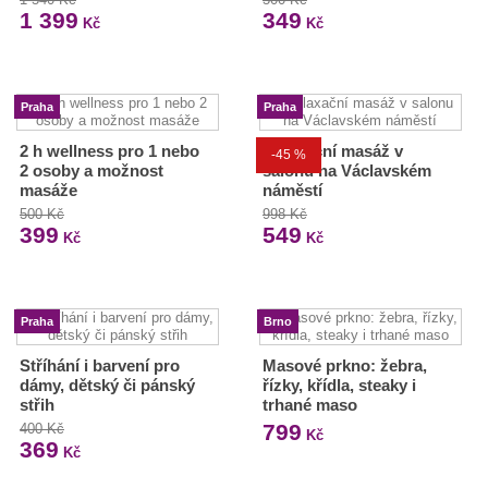
1 399
349
Kč
Kč
Praha
Praha
2 h wellness pro 1 nebo
Relaxační masáž v
-45 %
2 osoby a možnost
salonu na Václavském
masáže
náměstí
500 Kč
998 Kč
399
549
Kč
Kč
Praha
Brno
Stříhání i barvení pro
Masové prkno: žebra,
dámy, dětský či pánský
řízky, křídla, steaky i
střih
trhané maso
799
400 Kč
Kč
369
Kč