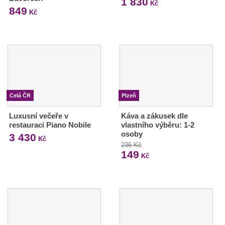
1 830
Kč
849
Kč
Celá ČR
Plzeň
Luxusní večeře v
Káva a zákusek dle
restauraci Piano Nobile
vlastního výběru: 1-2
osoby
3 430
Kč
236 Kč
149
Kč