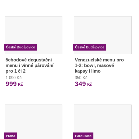
České Budějovice
České Budějovice
5chodové degustační
Venezuelské menu pro
menu i vinné párování
1-2: bowl, masové
pro 1 či 2
kapsy i limo
1 090 Kč
350 Kč
999
349
Kč
Kč
Praha
Pardubice