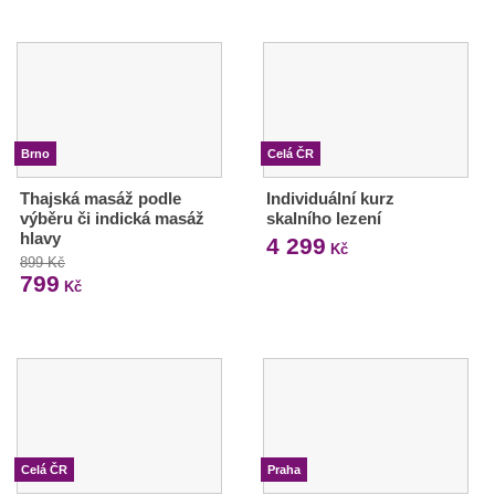
Brno
Celá ČR
Thajská masáž podle
Individuální kurz
výběru či indická masáž
skalního lezení
hlavy
4 299
Kč
899 Kč
799
Kč
Celá ČR
Praha