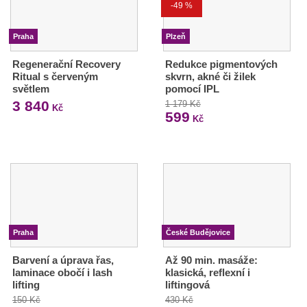
-49 %
Praha
Plzeň
Regenerační Recovery
Redukce pigmentových
Ritual s červeným
skvrn, akné či žilek
světlem
pomocí IPL
3 840
1 179 Kč
Kč
599
Kč
Praha
České Budějovice
Barvení a úprava řas,
Až 90 min. masáže:
laminace obočí i lash
klasická, reflexní i
lifting
liftingová
150 Kč
430 Kč