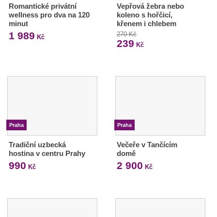
Romantické privátní
Vepřová žebra nebo
wellness pro dva na 120
koleno s hořčicí,
minut
křenem i chlebem
1 989
270 Kč
Kč
239
Kč
Praha
Praha
Tradiční uzbecká
Večeře v Tančícím
hostina v centru Prahy
domě
990
2 900
Kč
Kč