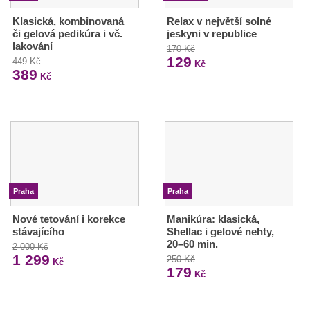
Klasická, kombinovaná
Relax v největší solné
či gelová pedikúra i vč.
jeskyni v republice
lakování
170 Kč
129
449 Kč
Kč
389
Kč
Praha
Praha
Nové tetování i korekce
Manikúra: klasická,
stávajícího
Shellac i gelové nehty,
20–60 min.
2 000 Kč
1 299
250 Kč
Kč
179
Kč