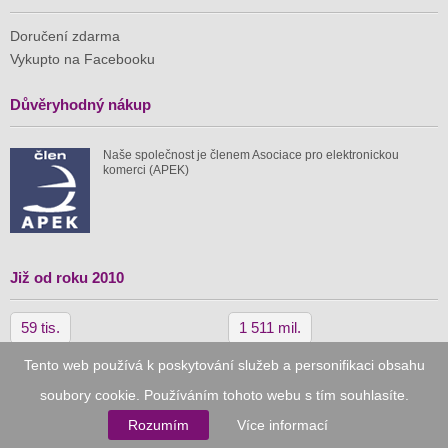
Doručení zdarma
Vykupto na Facebooku
Důvěryhodný nákup
Naše společnost je členem Asociace pro elektronickou
komerci (APEK)
Již od roku 2010
59 tis.
1 511 mil.
spuštěných nabídek
ušetřeno nákupy
Tento web používá k poskytování služeb a personifikaci obsahu
soubory cookie. Používáním tohoto webu s tím souhlasíte.
© 2010–2026
Vykupto.cz
, Všechna práva vyhrazena.
Rozumím
Více informací