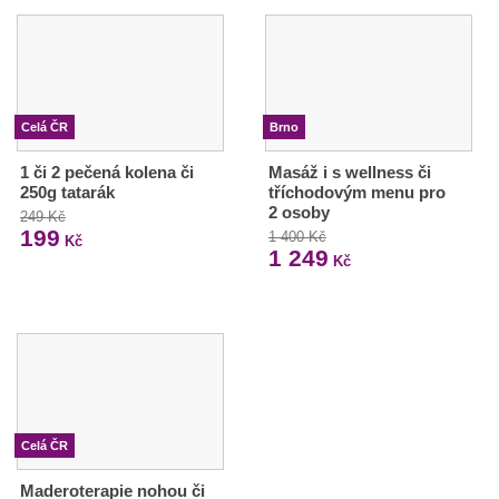
Celá ČR
Brno
1 či 2 pečená kolena či
Masáž i s wellness či
250g tatarák
tříchodovým menu pro
2 osoby
249 Kč
199
1 400 Kč
Kč
1 249
Kč
Celá ČR
Maderoterapie nohou či