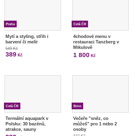
Praha
Celá ČR
Mytí a styling, střih i
4chodové menu v
barvení či melír
restauraci Tanzberg v
Mikulově
549 Kč
389
1 800
Kč
Kč
Celá ČR
Brno
Termální aquapark v
Večeře "sněz, co
Polsku: 30 bazénů,
můžeš" pro 1 nebo 2
atrakce, sauny
osoby
410 Kč