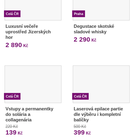
Celá ČR
Praha
Luxusní večeře
Degustace skotské
uprostřed Jizerských
sladové whisky
hor
2 290
Kč
2 890
Kč
Celá ČR
Celá ČR
Vstupy a permanentky
Laserová epilace partie
do solária a
dle výběru i kompletní
collagenária
balíčky
220 Kč
500 Kč
139
399
Kč
Kč