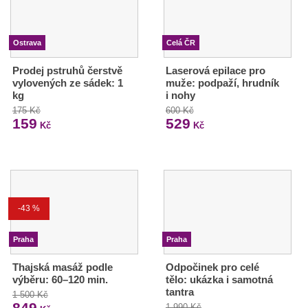
Ostrava
Celá ČR
Prodej pstruhů čerstvě
Laserová epilace pro
vylovených ze sádek: 1
muže: podpaží, hrudník
kg
i nohy
175 Kč
600 Kč
159
529
Kč
Kč
-43 %
Praha
Praha
Thajská masáž podle
Odpočinek pro celé
výběru: 60–120 min.
tělo: ukázka i samotná
tantra
1 500 Kč
849
1 990 Kč