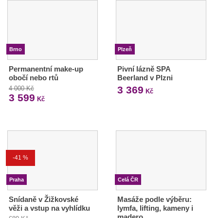
Brno
Plzeň
Permanentní make-up
Pivní lázně SPA
obočí nebo rtů
Beerland v Plzni
3 369
4 000 Kč
Kč
3 599
Kč
-41 %
Praha
Celá ČR
Snídaně v Žižkovské
Masáže podle výběru:
věži a vstup na vyhlídku
lymfa, lifting, kameny i
madero