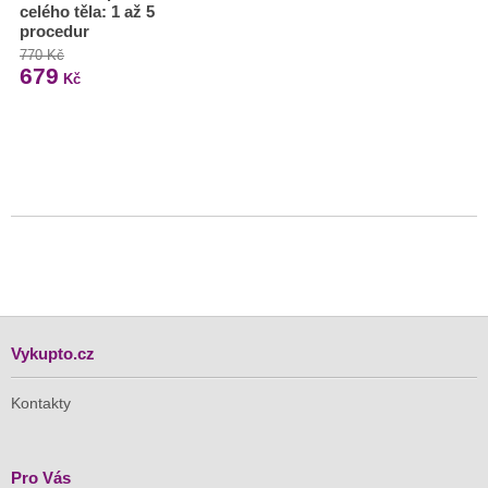
celého těla: 1 až 5
procedur
770 Kč
679
Kč
Vykupto.cz
Kontakty
Pro Vás