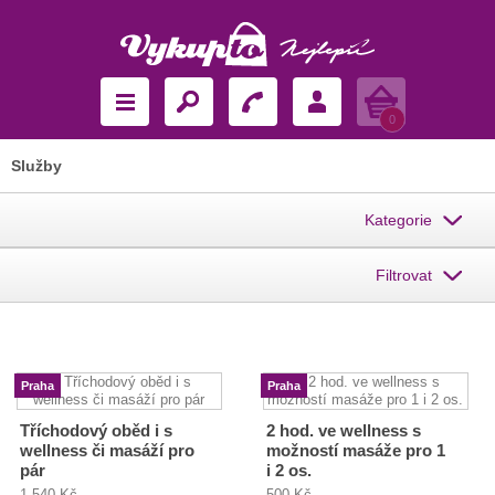
Košík
0
Služby
Kategorie
Filtrovat
Praha
Praha
Tříchodový oběd i s
2 hod. ve wellness s
wellness či masáží pro
možností masáže pro 1
pár
i 2 os.
1 540 Kč
500 Kč