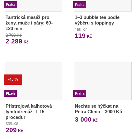
Praha
Praha
Tantrická masáž pro
1–3 bubble tea podle
ženy, muže i páry: 60–
výběru s toppingy
120 min.
169 Kč
119
2 700 Kč
Kč
2 289
Kč
-45 %
Plzeň
Praha
Přístrojová kalhotová
Nechte se hýčkat na
lymfodrenáž: 1-15
Petra Clinic – 3000 Kč
procedur
3 000
Kč
539 Kč
299
Kč