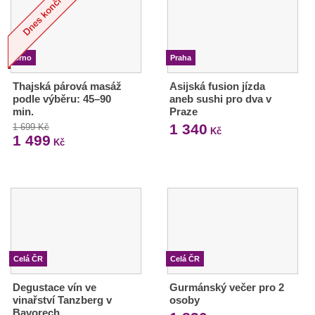
Brno
Praha
Thajská párová masáž
Asijská fusion jízda
podle výběru: 45–90
aneb sushi pro dva v
min.
Praze
1 340
1 699 Kč
Kč
1 499
Kč
Celá ČR
Celá ČR
Degustace vín ve
Gurmánský večer pro 2
vinařství Tanzberg v
osoby
Bavorech