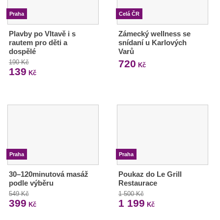
Praha
Celá ČR
Plavby po Vltavě i s
Zámecký wellness se
rautem pro děti a
snídaní u Karlových
dospělé
Varů
720
190 Kč
Kč
139
Kč
Praha
Praha
30–120minutová masáž
Poukaz do Le Grill
podle výběru
Restaurace
549 Kč
1 500 Kč
399
1 199
Kč
Kč