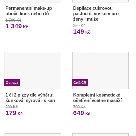
Permanentní make-up
Depilace cukrovou
obočí, linek nebo rtů
pastou či voskem pro
ženy i muže
1 500 Kč
1 349
350 Kč
Kč
149
Kč
Ostrava
Celá ČR
1 či 2 pizzy dle výběru:
Kompletní kosmetické
šunková, sýrová i s kari
ošetření včetně masáží
209 Kč
790 Kč
179
649
Kč
Kč