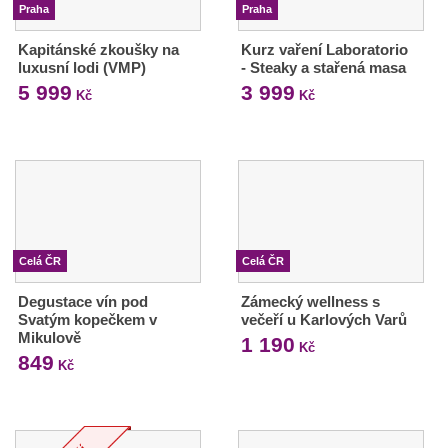
Praha
Praha
Kapitánské zkoušky na
Kurz vaření Laboratorio
luxusní lodi (VMP)
- Steaky a stařená masa
5 999
3 999
Kč
Kč
Celá ČR
Celá ČR
Degustace vín pod
Zámecký wellness s
Svatým kopečkem v
večeří u Karlových Varů
Mikulově
1 190
Kč
849
Kč