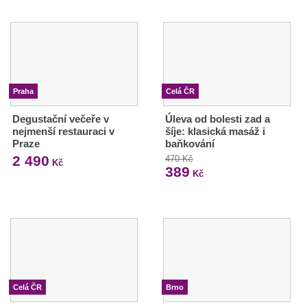
Praha
Celá ČR
Degustační večeře v
Úleva od bolesti zad a
nejmenší restauraci v
šíje: klasická masáž i
Praze
baňkování
2 490
470 Kč
Kč
389
Kč
Celá ČR
Brno