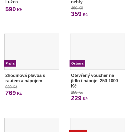
Lužec
nehty
590
480 Kč
Kč
359
Kč
Praha
Ostrava
2hodinová plavba s
Otevřený voucher na
rautem a nápojem
jídlo i nápoje: 250-1000
Kč
950 Kč
769
250 Kč
Kč
229
Kč