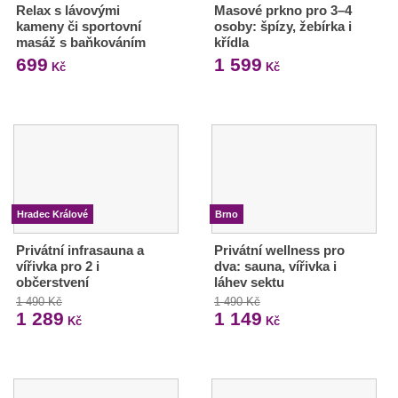
Relax s lávovými
Masové prkno pro 3–4
kameny či sportovní
osoby: špízy, žebírka i
masáž s baňkováním
křídla
699
1 599
Kč
Kč
Hradec Králové
Brno
Privátní infrasauna a
Privátní wellness pro
vířivka pro 2 i
dva: sauna, vířivka i
občerstvení
láhev sektu
1 490 Kč
1 490 Kč
1 289
1 149
Kč
Kč