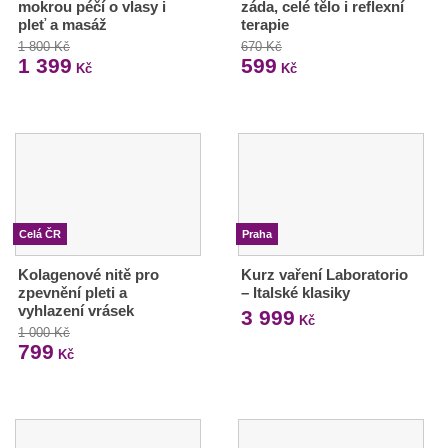
mokrou péčí o vlasy i
záda, celé tělo i reflexní
pleť a masáž
terapie
1 800 Kč
670 Kč
1 399
599
Kč
Kč
Celá ČR
Praha
Kolagenové nitě pro
Kurz vaření Laboratorio
zpevnění pleti a
– Italské klasiky
vyhlazení vrásek
3 999
Kč
1 000 Kč
799
Kč