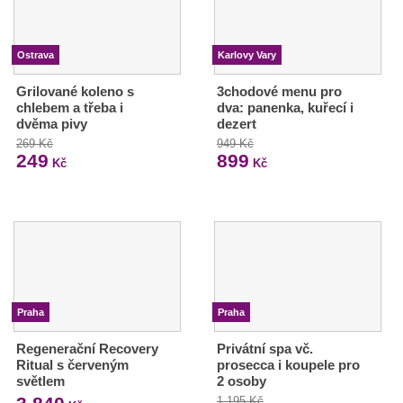
Ostrava
Karlovy Vary
Grilované koleno s
3chodové menu pro
chlebem a třeba i
dva: panenka, kuřecí i
dvěma pivy
dezert
269 Kč
949 Kč
249
899
Kč
Kč
Praha
Praha
Regenerační Recovery
Privátní spa vč.
Ritual s červeným
prosecca i koupele pro
světlem
2 osoby
1 195 Kč