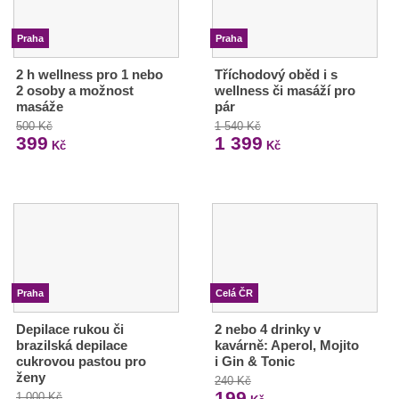
Praha
Praha
2 h wellness pro 1 nebo
Tříchodový oběd i s
2 osoby a možnost
wellness či masáží pro
masáže
pár
500 Kč
1 540 Kč
399
1 399
Kč
Kč
Praha
Celá ČR
Depilace rukou či
2 nebo 4 drinky v
brazilská depilace
kavárně: Aperol, Mojito
cukrovou pastou pro
i Gin & Tonic
ženy
240 Kč
199
1 000 Kč