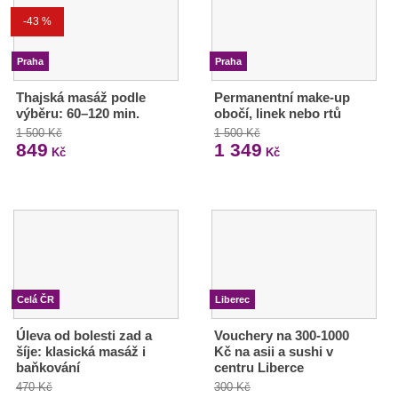
-43 %
Praha
Praha
Thajská masáž podle
Permanentní make-up
výběru: 60–120 min.
obočí, linek nebo rtů
1 500 Kč
1 500 Kč
849
1 349
Kč
Kč
Celá ČR
Liberec
Úleva od bolesti zad a
Vouchery na 300-1000
šíje: klasická masáž i
Kč na asii a sushi v
baňkování
centru Liberce
470 Kč
300 Kč