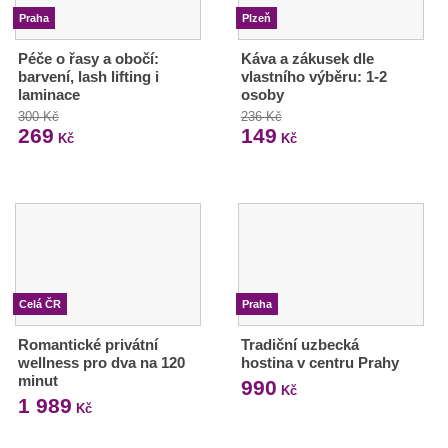
Praha
Plzeň
Péče o řasy a obočí:
Káva a zákusek dle
barvení, lash lifting i
vlastního výběru: 1-2
laminace
osoby
300 Kč
236 Kč
269
149
Kč
Kč
Celá ČR
Praha
Romantické privátní
Tradiční uzbecká
wellness pro dva na 120
hostina v centru Prahy
minut
990
Kč
1 989
Kč