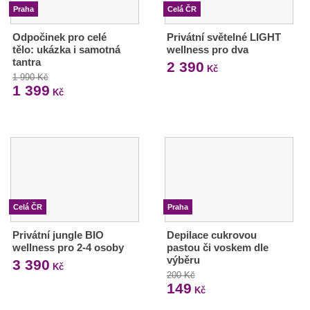
Praha
Celá ČR
Odpočinek pro celé
Privátní světelné LIGHT
tělo: ukázka i samotná
wellness pro dva
tantra
2 390
Kč
1 990 Kč
1 399
Kč
Celá ČR
Praha
Privátní jungle BIO
Depilace cukrovou
wellness pro 2-4 osoby
pastou či voskem dle
výběru
3 390
Kč
200 Kč
149
Kč