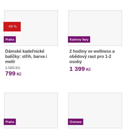
-49 %
Praha
Karlovy Vary
Dámské kadeřnické
2 hodiny ve wellness a
balíčky: střih, barva i
obědový raut pro 1-2
melír
osoby
1 399
1 560 Kč
Kč
799
Kč
Praha
Ostrava