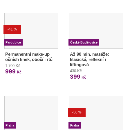
-41 %
Pardubice
České Budějovice
Permanentní make-up
Až 90 min. masáže:
očních linek, obočí i rtů
klasická, reflexní i
liftingová
1 700 Kč
999
430 Kč
Kč
399
Kč
-50 %
Praha
Praha