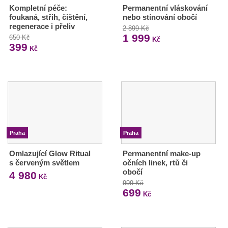
Kompletní péče:
Permanentní vláskování
foukaná, střih, čištění,
nebo stínování obočí
regenerace i přeliv
2 899 Kč
1 999
650 Kč
Kč
399
Kč
Praha
Praha
Omlazující Glow Ritual
Permanentní make-up
s červeným světlem
očních linek, rtů či
obočí
4 980
Kč
999 Kč
699
Kč