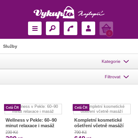
Košík
0
Služby
Kategorie
Filtrovat
Celá ČR
Celá ČR
Wellness v Pekle: 60–90
Kompletní kosmetické
minut relaxace i masáž
ošetření včetně masáží
230 Kč
790 Kč