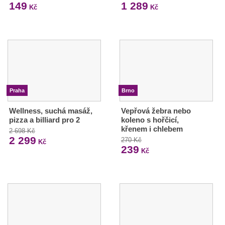
149
1 289
Kč
Kč
Praha
Brno
Wellness, suchá masáž,
Vepřová žebra nebo
pizza a billiard pro 2
koleno s hořčicí,
křenem i chlebem
2 698 Kč
2 299
270 Kč
Kč
239
Kč