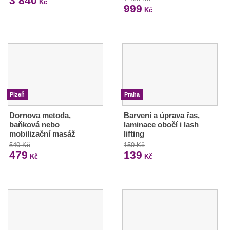
3 840
Kč
999
Kč
Plzeň
Praha
Dornova metoda,
Barvení a úprava řas,
baňková nebo
laminace obočí i lash
mobilizační masáž
lifting
540 Kč
150 Kč
479
139
Kč
Kč