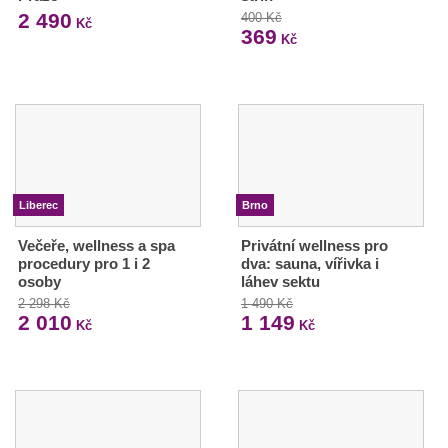
2 490
400 Kč
Kč
369
Kč
Liberec
Brno
Večeře, wellness a spa
Privátní wellness pro
procedury pro 1 i 2
dva: sauna, vířivka i
osoby
láhev sektu
2 298 Kč
1 490 Kč
2 010
1 149
Kč
Kč