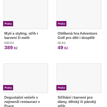
Praha
Praha
Mytí a styling, střih i
Oblíbená hra Adventure
barvení či melír
Golf pro děti i dospělé
549 Kč
60 Kč
389
49
Kč
Kč
Praha
Praha
Degustační večeře v
Stříhání i barvení pro
nejmenší restauraci v
dámy, dětský či pánský
Praze
střih