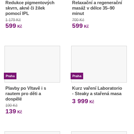
Redukce pigmentových
Relaxační a regenerační
skvrn, akné či žilek
masáž v délce 35–90
pomocí IPL
minut
1 179 Kč
700 Kč
599
599
Kč
Kč
Praha
Praha
Plavby po Vltavě i s
Kurz vaření Laboratorio
rautem pro děti a
- Steaky a stařená masa
dospělé
3 999
Kč
190 Kč
139
Kč