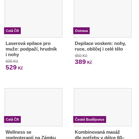
Celá ČR
Ostrava
Laserová epilace pro
Depilace voskem: nohy,
muže: podpaží, hrudník
ruce, obličej i celé tělo
i nohy
450 Kč
389
600 Kč
Kč
529
Kč
Celá ČR
České Budějovice
Wellness se
Kombinovaná masáž
speleoterapií na Zámku
dle potřeby v délce 60–