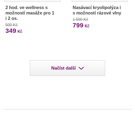
2 hod. ve wellness s
Nasávací kryolipolýza i
možností masáže pro 1
s možností rázové vlny
i 2 os.
1 590 Kč
799
500 Kč
Kč
349
Kč
Načíst další