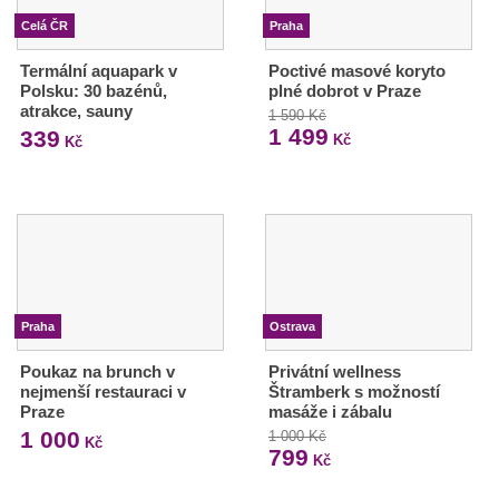
Celá ČR
Praha
Termální aquapark v
Poctivé masové koryto
Polsku: 30 bazénů,
plné dobrot v Praze
atrakce, sauny
1 590 Kč
1 499
339
Kč
Kč
Praha
Ostrava
Poukaz na brunch v
Privátní wellness
nejmenší restauraci v
Štramberk s možností
Praze
masáže i zábalu
1 000
1 000 Kč
Kč
799
Kč