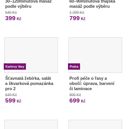
30–120minutová masáž
60–90minutová thajská
podle výběru
masáž podle výběru
549 Kč
1 299 Kč
399
799
Kč
Kč
Karlovy Vary
Praha
Šťavnatá žebírka, salát
Profi péče o řasy a
a škvarková pomazánka
obočí: úprava, barvení
pro 2
či laminace
649 Kč
800 Kč
599
699
Kč
Kč