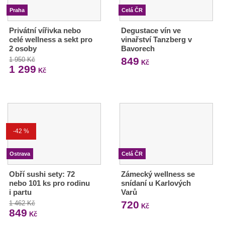
Praha
Celá ČR
Privátní vířivka nebo
Degustace vín ve
celé wellness a sekt pro
vinařství Tanzberg v
2 osoby
Bavorech
849
1 950 Kč
Kč
1 299
Kč
-42 %
Ostrava
Celá ČR
Obří sushi sety: 72
Zámecký wellness se
nebo 101 ks pro rodinu
snídaní u Karlových
i partu
Varů
720
1 462 Kč
Kč
849
Kč