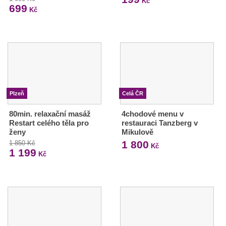
Kč
699
Kč
Plzeň
Celá ČR
80min. relaxační masáž
4chodové menu v
Restart celého těla pro
restauraci Tanzberg v
ženy
Mikulově
1 800
1 850 Kč
Kč
1 199
Kč