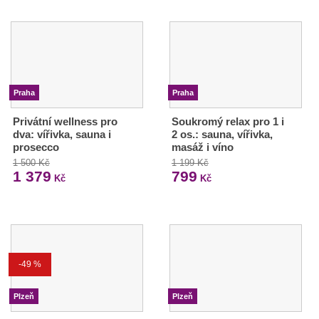
Praha
Praha
Privátní wellness pro
Soukromý relax pro 1 i
dva: vířivka, sauna i
2 os.: sauna, vířivka,
prosecco
masáž i víno
1 500 Kč
1 199 Kč
1 379
799
Kč
Kč
-49 %
Plzeň
Plzeň