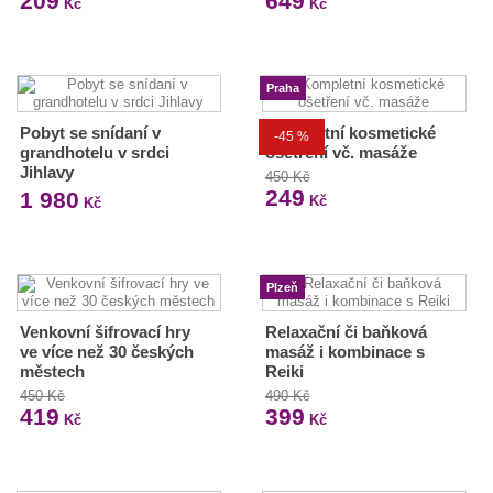
209
649
Kč
Kč
Praha
Pobyt se snídaní v
Kompletní kosmetické
-45 %
grandhotelu v srdci
ošetření vč. masáže
Jihlavy
450 Kč
249
1 980
Kč
Kč
Plzeň
Venkovní šifrovací hry
Relaxační či baňková
ve více než 30 českých
masáž i kombinace s
městech
Reiki
450 Kč
490 Kč
419
399
Kč
Kč