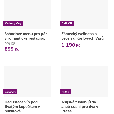
Karlovy Vary
Celá ČR
3chodové menu pro pár
Zámecký wellness s
v romantické restauraci
večeří u Karlových Varů
1 190
999 Kč
Kč
899
Kč
Celá ČR
Praha
Degustace vín pod
Asijská fusion jízda
Svatým kopečkem v
aneb sushi pro dva v
Mikulově
Praze