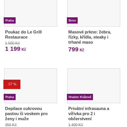
Praha
Brno
Poukaz do Le Grill
Masové prkno: žebra,
Restaurace
řízky, křídla, steaky i
trhané maso
1 500 Kč
1 199
799
Kč
Kč
-57 %
Praha
Hradec Králové
Depilace cukrovou
Privátní infrasauna a
pastou či voskem pro
vířivka pro 2 i
ženy i muže
občerstvení
350 Kč
1 490 Kč