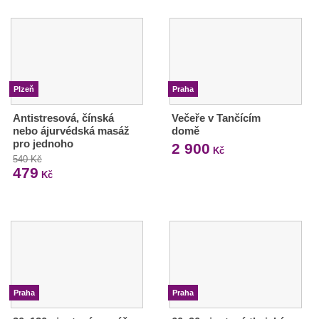
Plzeň
Praha
Antistresová, čínská
Večeře v Tančícím
nebo ájurvédská masáž
domě
pro jednoho
2 900
Kč
540 Kč
479
Kč
Praha
Praha