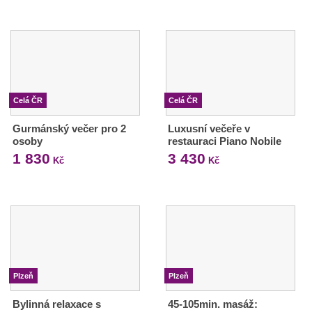
Celá ČR
Celá ČR
Gurmánský večer pro 2
Luxusní večeře v
osoby
restauraci Piano Nobile
1 830
3 430
Kč
Kč
Plzeň
Plzeň
Bylinná relaxace s
45-105min. masáž: