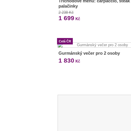
Tříchodové menu: carpaccio, steak 
palačinky
2 238 Kč
1 699
Kč
Celá ČR
Gurmánský večer pro 2 osoby
1 830
Kč