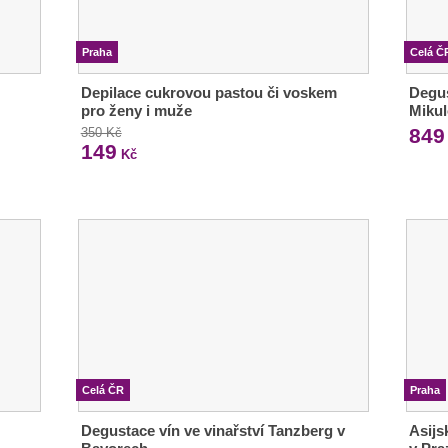
Praha
Celá Č
Depilace cukrovou pastou či voskem
Degu
pro ženy i muže
Miku
849
350 Kč
149
Kč
Celá ČR
Praha
Degustace vín ve vinařství Tanzberg v
Asijs