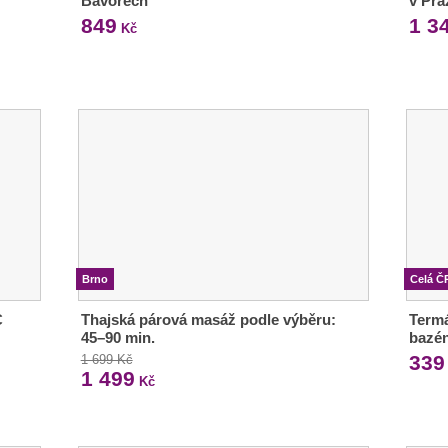
Bavorech
v Pra
849
1 3
Kč
Brno
Celá Č
C
Thajská párová masáž podle výběru:
Termá
45–90 min.
bazén
339
1 699 Kč
1 499
Kč