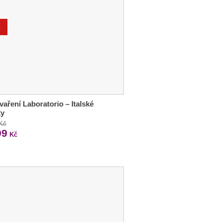
%
vaření Laboratorio – Italské
ky
 Kč
99
Kč