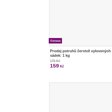
Ostrava
Prodej pstruhů čerstvě vylovených
sádek: 1 kg
175 Kč
159
Kč