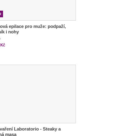
R
ová epilace pro muže: podpaží,
ík i nohy
č
Kč
vaření Laboratorio - Steaky a
ená masa