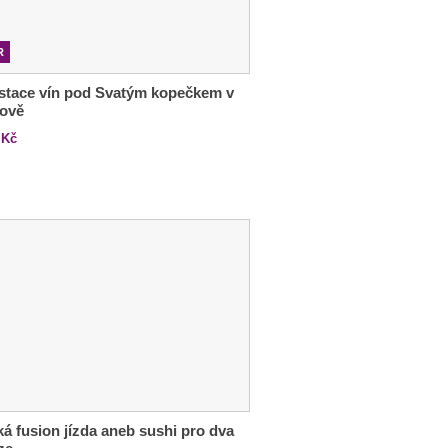
R
stace vín pod Svatým kopečkem v
lově
Kč
ká fusion jízda aneb sushi pro dva