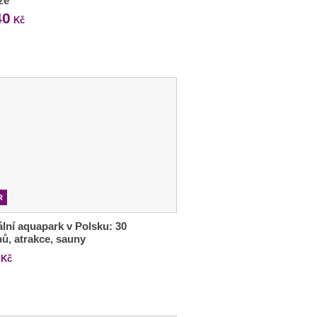
ze
40
Kč
R
lní aquapark v Polsku: 30
ů, atrakce, sauny
Kč