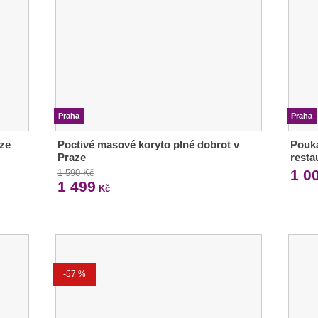
Praha
Praha
 ze
Poctivé masové koryto plné dobrot v
Pouka
Praze
resta
1 0
1 590 Kč
1 499
Kč
-57 %