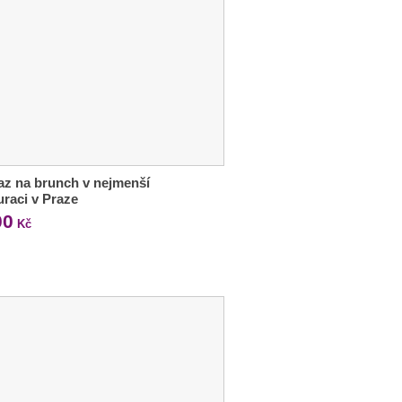
z na brunch v nejmenší
uraci v Praze
00
Kč