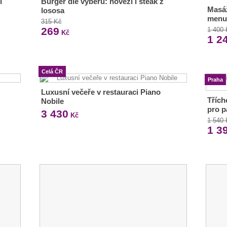
i
Burger dle výběru: hovězí i steak z
Masáž
lososa
menu
315 Kč
269
1 400
Kč
1 2
Celá ČR
Praha
Luxusní večeře v restauraci Piano
Třích
Nobile
pro p
3 430
Kč
1 540
1 3