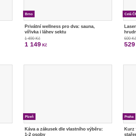
Brno
Celá Č
Privátní wellness pro dva: sauna,
Laser
vířivka i láhev sektu
hrudn
1 490 Kč
600 K
1 149
529
Kč
Plzeň
Praha
Káva a zákusek dle vlastního výběru:
Kurz 
1-2 osoby
stař