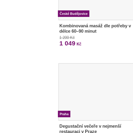
České Budějovice
Kombinovaná masáž dle potřeby v
délce 60–90 minut
1 200 Kč
1 049
Kč
Praha
Degustační večeře v nejmenší
restauraci v Praze