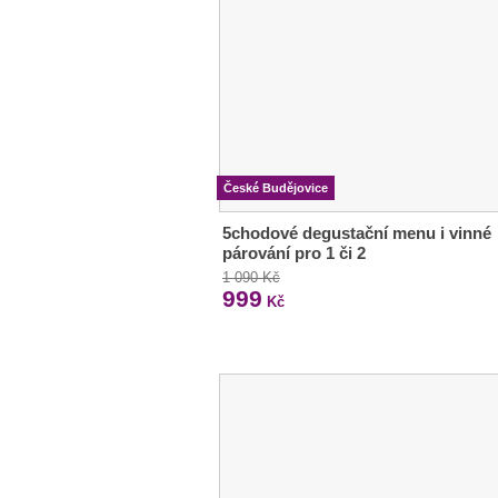
České Budějovice
5chodové degustační menu i vinné
párování pro 1 či 2
1 090 Kč
999
Kč