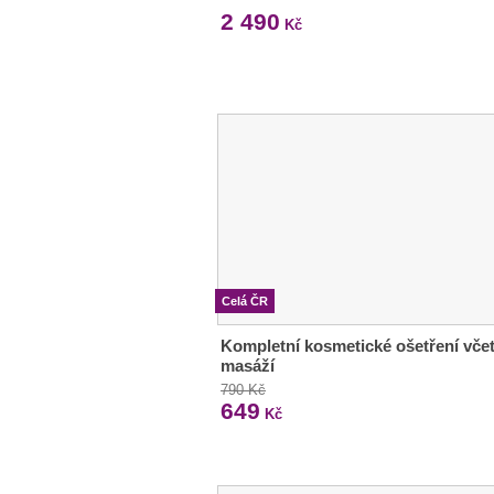
2 490
Kč
Celá ČR
Kompletní kosmetické ošetření vče
masáží
790 Kč
649
Kč