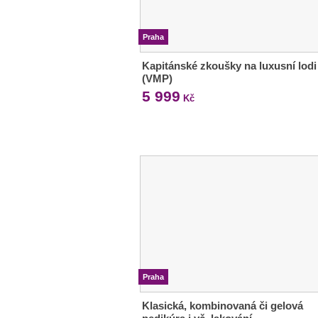
Praha
Kapitánské zkoušky na luxusní lodi
(VMP)
5 999
Kč
Praha
Klasická, kombinovaná či gelová