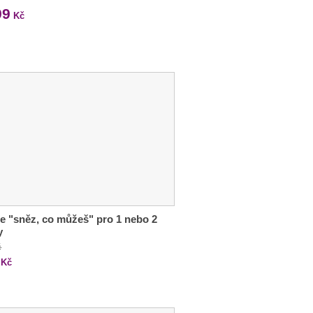
99
Kč
e "sněz, co můžeš" pro 1 nebo 2
y
č
Kč