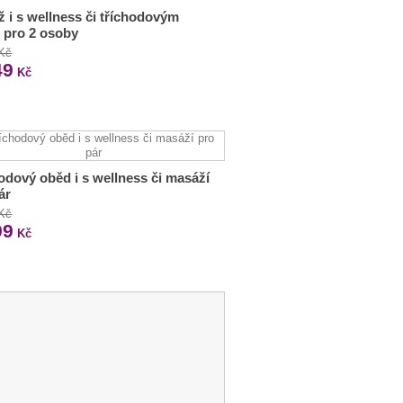
 i s wellness či tříchodovým
 pro 2 osoby
 Kč
49
Kč
odový oběd i s wellness či masáží
ár
 Kč
99
Kč