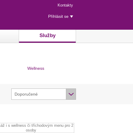
Menu
Kontakty
rychlého
Uživatelské
přístupu
Přihlásit se
menu
Služby
Wellness
Doporučené