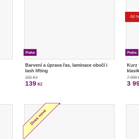
-50 
Praha
Praha
Barvení a úprava řas, laminace obočí i
Kurz 
lash lifting
klasi
150 Kč
7 998
139
3 9
Kč