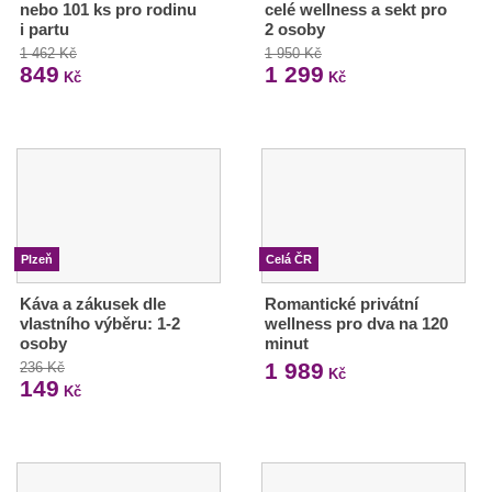
nebo 101 ks pro rodinu
celé wellness a sekt pro
i partu
2 osoby
1 462 Kč
1 950 Kč
849
1 299
Kč
Kč
Plzeň
Celá ČR
Káva a zákusek dle
Romantické privátní
vlastního výběru: 1-2
wellness pro dva na 120
osoby
minut
1 989
236 Kč
Kč
149
Kč