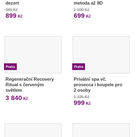
dezert
metoda až 8D
949 Kč
1 100 Kč
899
699
Kč
Kč
Praha
Praha
Regenerační Recovery
Privátní spa vč.
Ritual s červeným
prosecca i koupele pro
světlem
2 osoby
3 840
1 195 Kč
Kč
999
Kč