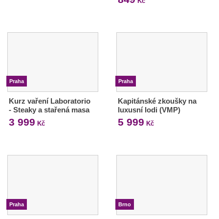
Kč
Praha
Praha
Kurz vaření Laboratorio
Kapitánské zkoušky na
- Steaky a stařená masa
luxusní lodi (VMP)
3 999
5 999
Kč
Kč
Praha
Brno