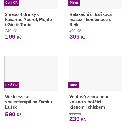
Celá ČR
Plzeň
2 nebo 4 drinky v
Relaxační či baňková
kavárně: Aperol, Mojito
masáž i kombinace s
i Gin & Tonic
Reiki
240 Kč
490 Kč
199
399
Kč
Kč
Celá ČR
Brno
Wellness se
Vepřová žebra nebo
speleoterapií na Zámku
koleno s hořčicí,
Lužec
křenem i chlebem
590
270 Kč
Kč
239
Kč