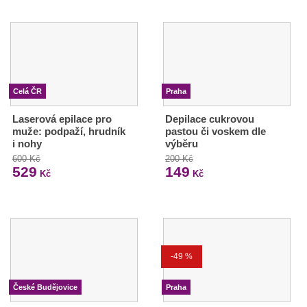
Celá ČR
Praha
Laserová epilace pro
Depilace cukrovou
muže: podpaží, hrudník
pastou či voskem dle
i nohy
výběru
600 Kč
200 Kč
529
149
Kč
Kč
-49 %
České Budějovice
Praha