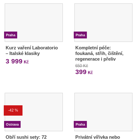
Praha
Praha
Kurz vaření Laboratorio
Kompletní péče:
– Italské klasiky
foukaná, střih, čištění,
regenerace i přeliv
3 999
Kč
650 Kč
399
Kč
-42 %
Ostrava
Praha
Obří sushi sety: 72
Privátní vířivka nebo