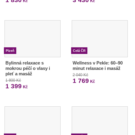
Kč
Kč
Plzeň
Celá ČR
Bylinná relaxace s
Wellness v Pekle: 60–90
mokrou péčí o vlasy i
minut relaxace i masáž
pleť a masáž
2 040 Kč
1 769
1 800 Kč
Kč
1 399
Kč