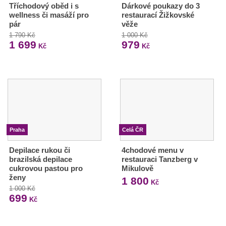
Tříchodový oběd i s
Dárkové poukazy do 3
wellness či masáží pro
restaurací Žižkovské
pár
věže
1 790 Kč
1 000 Kč
1 699
979
Kč
Kč
Praha
Celá ČR
Depilace rukou či
4chodové menu v
brazilská depilace
restauraci Tanzberg v
cukrovou pastou pro
Mikulově
ženy
1 800
Kč
1 000 Kč
699
Kč