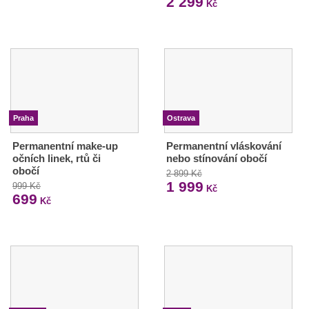
2 299
Kč
Praha
Ostrava
Permanentní make-up
Permanentní vláskování
očních linek, rtů či
nebo stínování obočí
obočí
2 899 Kč
1 999
999 Kč
Kč
699
Kč