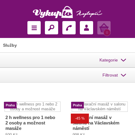
Košík
0
Služby
Kategorie
Filtrovat
Praha
Praha
2 h wellness pro 1 nebo
Relaxační masáž v
-45 %
2 osoby a možnost
salonu na Václavském
masáže
náměstí
500 Kč
998 Kč