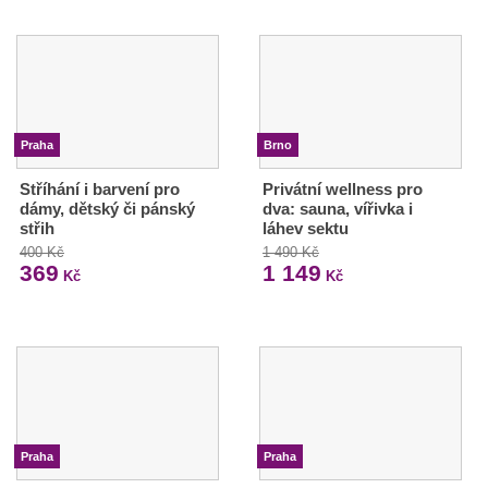
Praha
Brno
Stříhání i barvení pro
Privátní wellness pro
dámy, dětský či pánský
dva: sauna, vířivka i
střih
láhev sektu
400 Kč
1 490 Kč
369
1 149
Kč
Kč
Praha
Praha