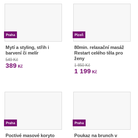
Praha
Plzeň
Mytí a styling, střih i
80min. relaxační masáž
barvení či melír
Restart celého těla pro
ženy
549 Kč
389
1 850 Kč
Kč
1 199
Kč
Praha
Praha
Poctivé masové koryto
Poukaz na brunch v