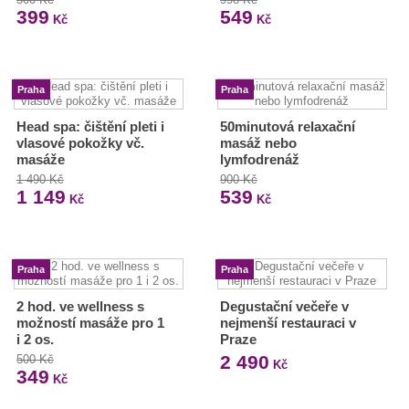
399
549
Kč
Kč
Praha
Praha
Head spa: čištění pleti i
50minutová relaxační
vlasové pokožky vč.
masáž nebo
masáže
lymfodrenáž
1 490 Kč
900 Kč
1 149
539
Kč
Kč
Praha
Praha
2 hod. ve wellness s
Degustační večeře v
možností masáže pro 1
nejmenší restauraci v
i 2 os.
Praze
2 490
500 Kč
Kč
349
Kč