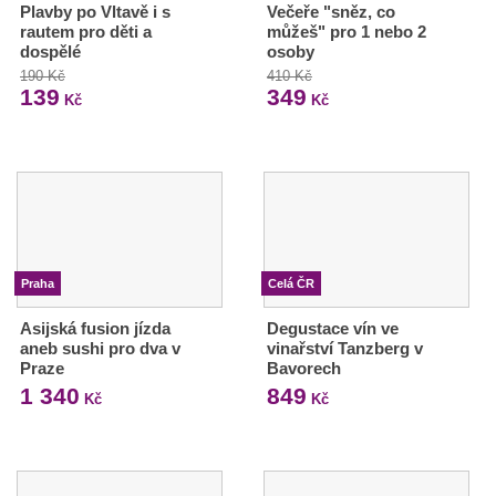
Plavby po Vltavě i s
Večeře "sněz, co
rautem pro děti a
můžeš" pro 1 nebo 2
dospělé
osoby
190 Kč
410 Kč
139
349
Kč
Kč
Praha
Celá ČR
Asijská fusion jízda
Degustace vín ve
aneb sushi pro dva v
vinařství Tanzberg v
Praze
Bavorech
1 340
849
Kč
Kč