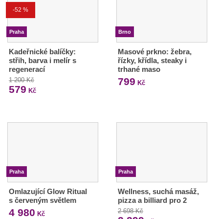
-52 %
Praha
Brno
Kadeřnické balíčky:
Masové prkno: žebra,
střih, barva i melír s
řízky, křídla, steaky i
regenerací
trhané maso
799
1 200 Kč
Kč
579
Kč
Praha
Praha
Omlazující Glow Ritual
Wellness, suchá masáž,
s červeným světlem
pizza a billiard pro 2
4 980
2 698 Kč
Kč