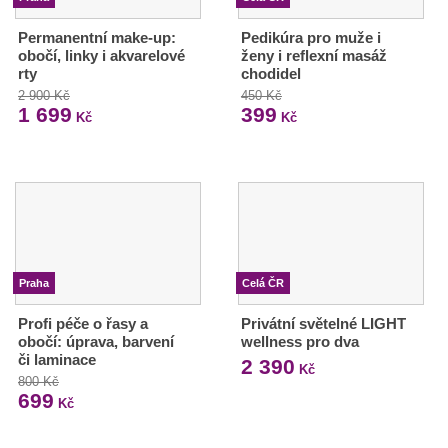
Permanentní make-up:
Pedikúra pro muže i
obočí, linky i akvarelové
ženy i reflexní masáž
rty
chodidel
2 900 Kč
450 Kč
1 699
399
Kč
Kč
Praha
Celá ČR
Profi péče o řasy a
Privátní světelné LIGHT
obočí: úprava, barvení
wellness pro dva
či laminace
2 390
Kč
800 Kč
699
Kč