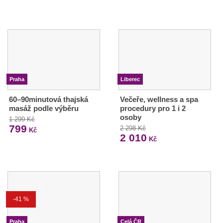
Praha
Liberec
60–90minutová thajská
Večeře, wellness a spa
masáž podle výběru
procedury pro 1 i 2
osoby
1 299 Kč
799
2 298 Kč
Kč
2 010
Kč
-41 %
Praha
Celá ČR