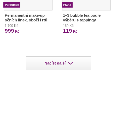
Pardubice
Praha
Permanentní make-up
1–3 bubble tea podle
očních linek, obočí i rtů
výběru s toppingy
1 700 Kč
169 Kč
999
119
Kč
Kč
Načíst další