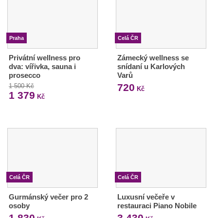
Praha
Celá ČR
Privátní wellness pro
Zámecký wellness se
dva: vířivka, sauna i
snídaní u Karlových
prosecco
Varů
720
1 500 Kč
Kč
1 379
Kč
Celá ČR
Celá ČR
Gurmánský večer pro 2
Luxusní večeře v
osoby
restauraci Piano Nobile
1 830
3 430