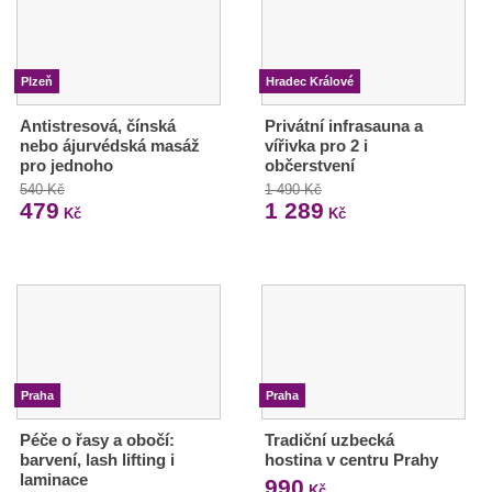
Plzeň
Hradec Králové
Antistresová, čínská
Privátní infrasauna a
nebo ájurvédská masáž
vířivka pro 2 i
pro jednoho
občerstvení
540 Kč
1 490 Kč
479
1 289
Kč
Kč
Praha
Praha
Péče o řasy a obočí:
Tradiční uzbecká
barvení, lash lifting i
hostina v centru Prahy
laminace
990
Kč