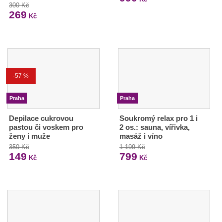
300 Kč
269
Kč
-57 %
Praha
Praha
Depilace cukrovou
Soukromý relax pro 1 i
pastou či voskem pro
2 os.: sauna, vířivka,
ženy i muže
masáž i víno
350 Kč
1 199 Kč
149
799
Kč
Kč