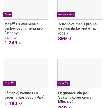
Brno
Karlovy Vary
Masáž i s wellness či
3chodové menu pro pár
tříchodovým menu pro
v romantické restauraci
2 osoby
999 Kč
899
1 400 Kč
Kč
1 249
Kč
Celá ČR
Celá ČR
Zámecký wellness s
Degustace vín pod
večeří u Karlových Varů
Svatým kopečkem v
Mikulově
1 190
Kč
849