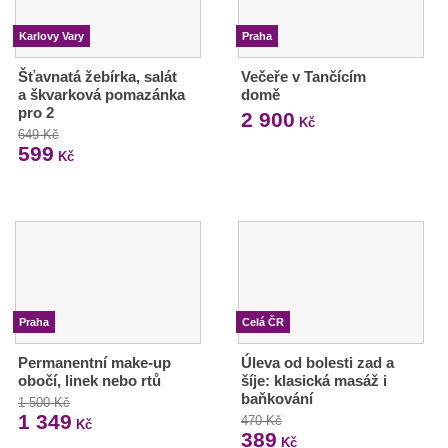
Karlovy Vary
Praha
Šťavnatá žebírka, salát
Večeře v Tančícím
a škvarková pomazánka
domě
pro 2
2 900
Kč
649 Kč
599
Kč
Praha
Celá ČR
Permanentní make-up
Úleva od bolesti zad a
obočí, linek nebo rtů
šíje: klasická masáž i
baňkování
1 500 Kč
1 349
470 Kč
Kč
389
Kč