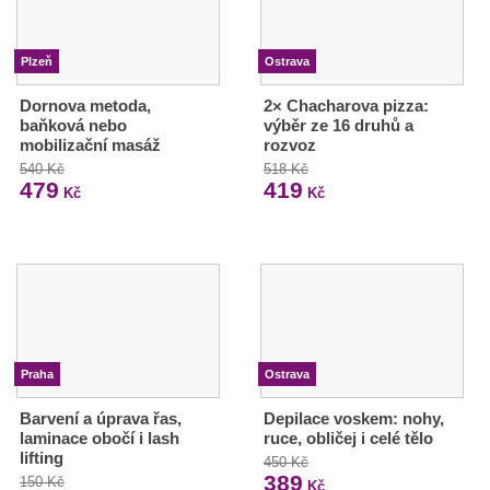
Plzeň
Ostrava
Dornova metoda,
2× Chacharova pizza:
baňková nebo
výběr ze 16 druhů a
mobilizační masáž
rozvoz
540 Kč
518 Kč
479
419
Kč
Kč
Praha
Ostrava
Barvení a úprava řas,
Depilace voskem: nohy,
laminace obočí i lash
ruce, obličej i celé tělo
lifting
450 Kč
389
150 Kč
Kč