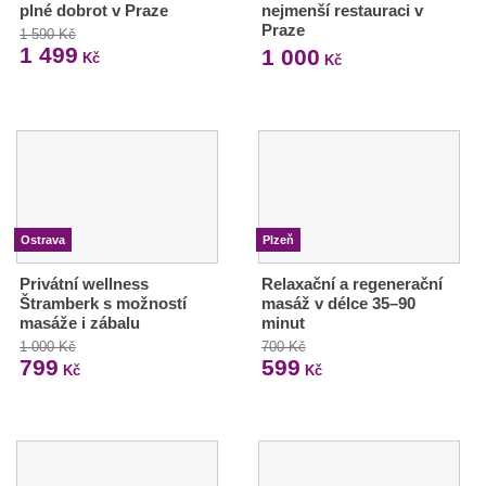
plné dobrot v Praze
nejmenší restauraci v
Praze
1 590 Kč
1 499
1 000
Kč
Kč
Ostrava
Plzeň
Privátní wellness
Relaxační a regenerační
Štramberk s možností
masáž v délce 35–90
masáže i zábalu
minut
1 000 Kč
700 Kč
799
599
Kč
Kč