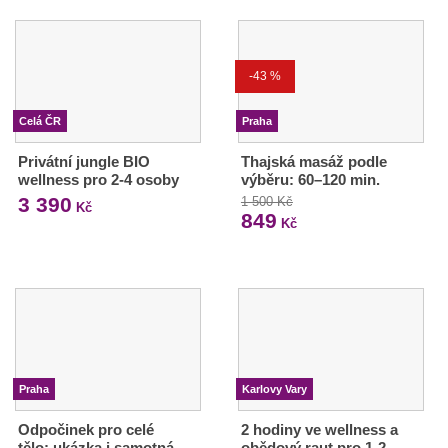
-43 %
Celá ČR
Praha
Privátní jungle BIO
Thajská masáž podle
wellness pro 2-4 osoby
výběru: 60–120 min.
3 390
1 500 Kč
Kč
849
Kč
Praha
Karlovy Vary
Odpočinek pro celé
2 hodiny ve wellness a
tělo: ukázka i samotná
obědový raut pro 1-2