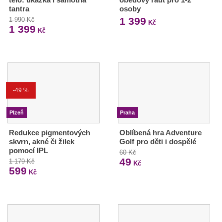
tantra
osoby
1 399
1 990 Kč
Kč
1 399
Kč
-49 %
Plzeň
Praha
Redukce pigmentových
Oblíbená hra Adventure
skvrn, akné či žilek
Golf pro děti i dospělé
pomocí IPL
60 Kč
49
1 179 Kč
Kč
599
Kč