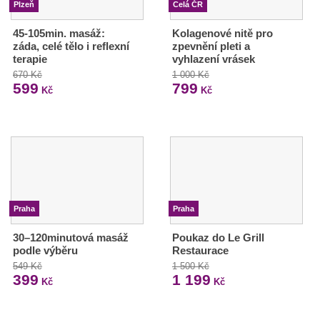
Plzeň
Celá ČR
45-105min. masáž:
Kolagenové nitě pro
záda, celé tělo i reflexní
zpevnění pleti a
terapie
vyhlazení vrásek
670 Kč
1 000 Kč
599
799
Kč
Kč
Praha
Praha
30–120minutová masáž
Poukaz do Le Grill
podle výběru
Restaurace
549 Kč
1 500 Kč
399
1 199
Kč
Kč