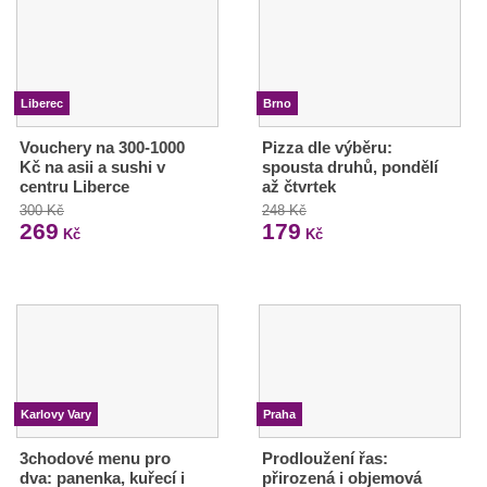
Liberec
Brno
Vouchery na 300-1000
Pizza dle výběru:
Kč na asii a sushi v
spousta druhů, pondělí
centru Liberce
až čtvrtek
300 Kč
248 Kč
269
179
Kč
Kč
Karlovy Vary
Praha
3chodové menu pro
Prodloužení řas:
dva: panenka, kuřecí i
přirozená i objemová