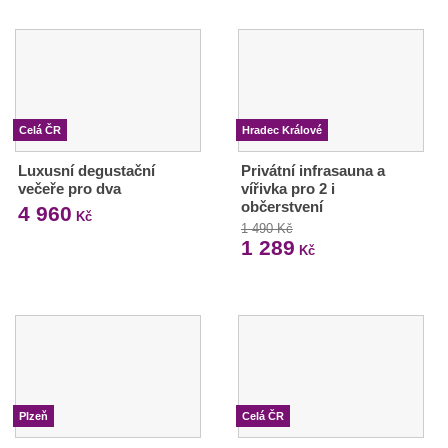
Celá ČR
Hradec Králové
Luxusní degustační
Privátní infrasauna a
večeře pro dva
vířivka pro 2 i
občerstvení
4 960
Kč
1 490 Kč
1 289
Kč
Plzeň
Celá ČR