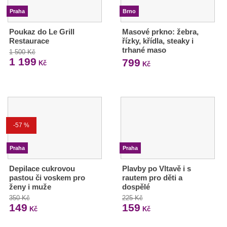
Praha
Brno
Poukaz do Le Grill
Masové prkno: žebra,
Restaurace
řízky, křídla, steaky i
trhané maso
1 500 Kč
1 199
799
Kč
Kč
-57 %
Praha
Praha
Depilace cukrovou
Plavby po Vltavě i s
pastou či voskem pro
rautem pro děti a
ženy i muže
dospělé
350 Kč
225 Kč
149
159
Kč
Kč