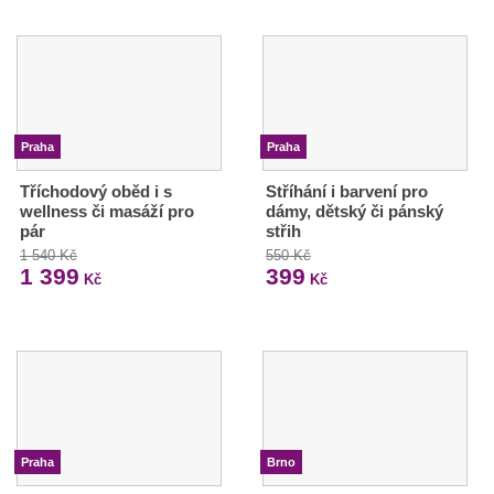
Praha
Praha
Tříchodový oběd i s
Stříhání i barvení pro
wellness či masáží pro
dámy, dětský či pánský
pár
střih
1 540 Kč
550 Kč
1 399
399
Kč
Kč
Praha
Brno