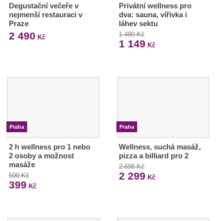
Degustační večeře v
Privátní wellness pro
nejmenší restauraci v
dva: sauna, vířivka i
Praze
láhev sektu
2 490
1 490 Kč
Kč
1 149
Kč
Praha
Praha
2 h wellness pro 1 nebo
Wellness, suchá masáž,
2 osoby a možnost
pizza a billiard pro 2
masáže
2 698 Kč
2 299
500 Kč
Kč
399
Kč