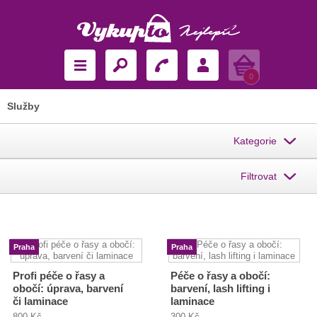
Košík
0
Služby
Kategorie
Filtrovat
Praha
Praha
Profi péče o řasy a
Péče o řasy a obočí:
obočí: úprava, barvení
barvení, lash lifting i
či laminace
laminace
800 Kč
300 Kč