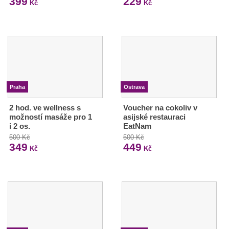
399
229
Kč
Kč
Praha
Ostrava
2 hod. ve wellness s
Voucher na cokoliv v
možností masáže pro 1
asijské restauraci
i 2 os.
EatNam
500 Kč
500 Kč
349
449
Kč
Kč