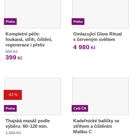
Praha
Praha
Kompletní péče:
Omlazující Glow Ritual
foukaná, střih, čištění,
s červeným světlem
regenerace i přeliv
4 980
Kč
650 Kč
399
Kč
-43 %
Praha
Celá ČR
Thajská masáž podle
Kadeřnické balíčky se
výběru: 60–120 min.
střihem a čištěním
Malibu C
1 500 Kč