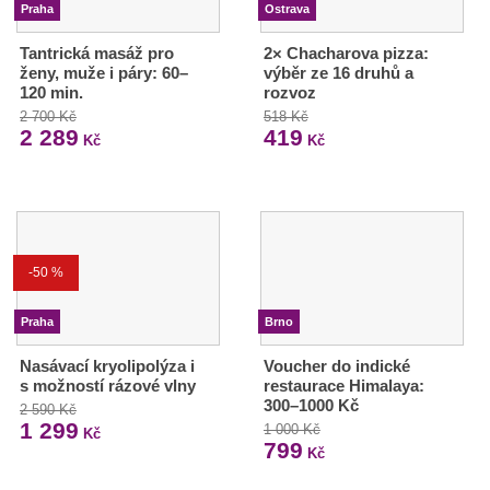
Praha
Ostrava
Tantrická masáž pro
2× Chacharova pizza:
ženy, muže i páry: 60–
výběr ze 16 druhů a
120 min.
rozvoz
2 700 Kč
518 Kč
2 289
419
Kč
Kč
-50 %
Praha
Brno
Nasávací kryolipolýza i
Voucher do indické
s možností rázové vlny
restaurace Himalaya:
300–1000 Kč
2 590 Kč
1 299
1 000 Kč
Kč
799
Kč