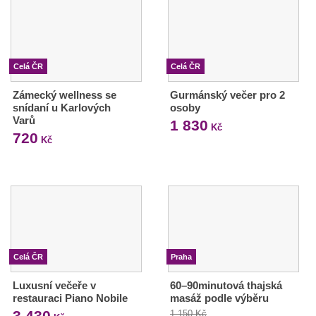
Celá ČR
Celá ČR
Zámecký wellness se
Gurmánský večer pro 2
snídaní u Karlových
osoby
Varů
1 830
Kč
720
Kč
Celá ČR
Praha
Luxusní večeře v
60–90minutová thajská
restauraci Piano Nobile
masáž podle výběru
3 430
1 150 Kč