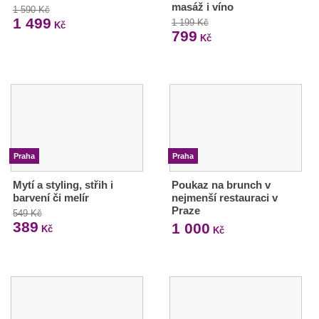
masáž i víno
1 590 Kč
1 499
1 199 Kč
Kč
799
Kč
Praha
Praha
Mytí a styling, střih i
Poukaz na brunch v
barvení či melír
nejmenší restauraci v
Praze
549 Kč
389
1 000
Kč
Kč