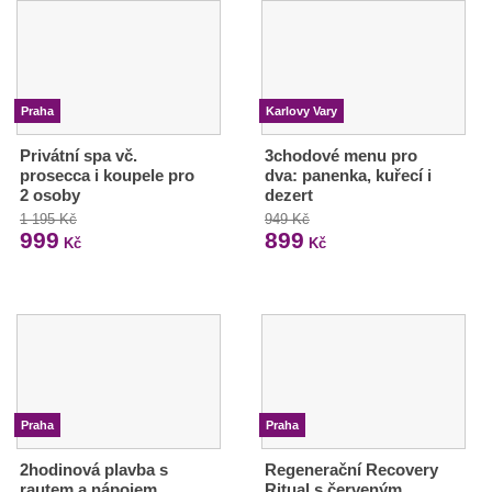
Praha
Karlovy Vary
Privátní spa vč.
3chodové menu pro
prosecca i koupele pro
dva: panenka, kuřecí i
2 osoby
dezert
1 195 Kč
949 Kč
999
899
Kč
Kč
Praha
Praha
2hodinová plavba s
Regenerační Recovery
rautem a nápojem
Ritual s červeným