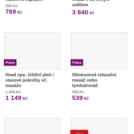
světlem
950 Kč
769
3 840
Kč
Kč
Praha
Praha
Head spa: čištění pleti i
50minutová relaxační
vlasové pokožky vč.
masáž nebo
masáže
lymfodrenáž
1 490 Kč
900 Kč
1 149
539
Kč
Kč