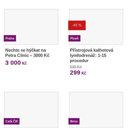
-45 %
Praha
Plzeň
Nechte se hýčkat na
Přístrojová kalhotová
Petra Clinic – 3000 Kč
lymfodrenáž: 1-15
procedur
3 000
Kč
539 Kč
299
Kč
Celá ČR
Brno