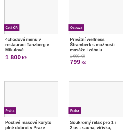
Celá ČR
Ostrava
4chodové menu v
Privátní wellness
restauraci Tanzberg v
Štramberk s možností
Mikulově
masáže i zábalu
1 800
1 000 Kč
Kč
799
Kč
Praha
Praha
Poctivé masové koryto
Soukromý relax pro 1 i
plné dobrot v Praze
2 os.: sauna, vířivka,