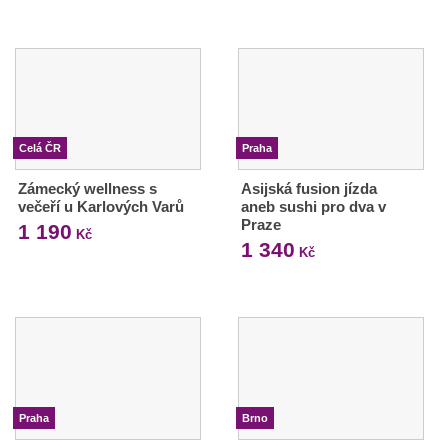
Celá ČR
Praha
Zámecký wellness s
Asijská fusion jízda
večeří u Karlových Varů
aneb sushi pro dva v
Praze
1 190
Kč
1 340
Kč
Praha
Brno