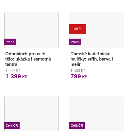
-49 %
Praha
Praha
Odpočinek pro celé
Dámské kadeřnické
tělo: ukázka i samotná
balíčky: střih, barva i
tantra
melír
1 990 Kč
1 560 Kč
1 399
799
Kč
Kč
Celá ČR
Celá ČR