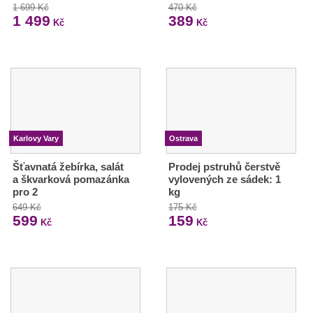
1 699 Kč
470 Kč
1 499
389
Kč
Kč
Karlovy Vary
Ostrava
Šťavnatá žebírka, salát
Prodej pstruhů čerstvě
a škvarková pomazánka
vylovených ze sádek: 1
pro 2
kg
649 Kč
175 Kč
599
159
Kč
Kč