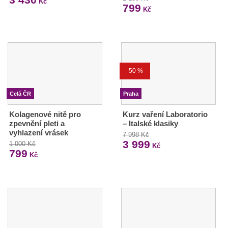
Kč
799
Kč
-50 %
Celá ČR
Praha
Kolagenové nitě pro
Kurz vaření Laboratorio
zpevnění pleti a
– Italské klasiky
vyhlazení vrásek
7 998 Kč
3 999
1 000 Kč
Kč
799
Kč