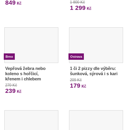
849
1 800 Kč
Kč
1 299
Kč
Brno
Ostrava
Vepřová žebra nebo
1 či 2 pizzy dle výběru:
koleno s hořčicí,
šunková, sýrová i s kari
křenem i chlebem
209 Kč
179
270 Kč
Kč
239
Kč