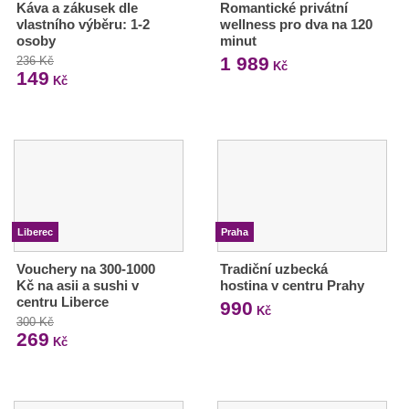
Káva a zákusek dle
Romantické privátní
vlastního výběru: 1-2
wellness pro dva na 120
osoby
minut
1 989
236 Kč
Kč
149
Kč
Liberec
Praha
Vouchery na 300-1000
Tradiční uzbecká
Kč na asii a sushi v
hostina v centru Prahy
centru Liberce
990
Kč
300 Kč
269
Kč