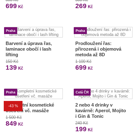
699
269
Kč
Kč
Praha
Praha
Barvení a úprava řas,
Prodloužení řas:
laminace obočí i lash
přirozená i objemová
lifting
metoda až 8D
150 Kč
1 100 Kč
139
699
Kč
Kč
Praha
Celá ČR
Kompletní kosmetické
2 nebo 4 drinky v
-43 %
ošetření vč. masáže
kavárně: Aperol, Mojito
i Gin & Tonic
1 500 Kč
849
240 Kč
Kč
199
Kč