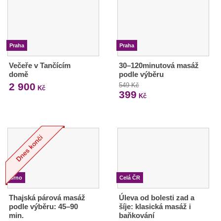
Praha
Praha
Večeře v Tančícím
30–120minutová masáž
domě
podle výběru
2 900
549 Kč
Kč
399
Kč
Brno
Celá ČR
Thajská párová masáž
Úleva od bolesti zad a
podle výběru: 45–90
šíje: klasická masáž i
min.
baňkování