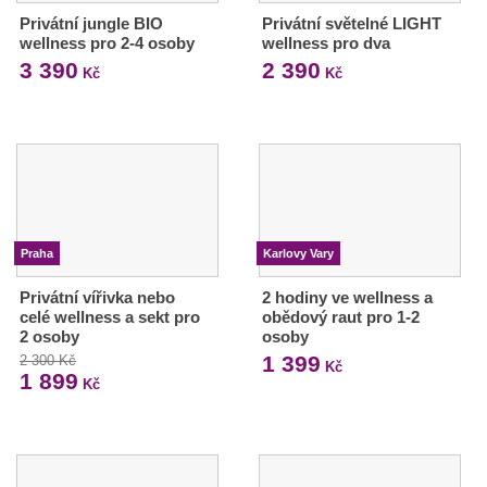
Privátní jungle BIO
Privátní světelné LIGHT
wellness pro 2-4 osoby
wellness pro dva
3 390
2 390
Kč
Kč
Praha
Karlovy Vary
Privátní vířivka nebo
2 hodiny ve wellness a
celé wellness a sekt pro
obědový raut pro 1-2
2 osoby
osoby
1 399
2 300 Kč
Kč
1 899
Kč