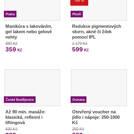
-49 %
Praha
Plzeň
Manikúra s lakováním,
Redukce pigmentových
gel lakem nebo gelové
skvrn, akné či žilek
nehty
pomocí IPL
480 Kč
1 179 Kč
359
599
Kč
Kč
České Budějovice
Ostrava
Až 90 min. masáže:
Otevřený voucher na
klasická, reflexní i
jídlo i nápoje: 250-1000
liftingová
Kč
430 Kč
250 Kč