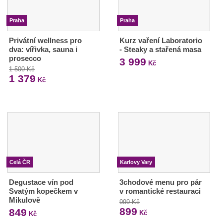
Praha
Praha
Privátní wellness pro
Kurz vaření Laboratorio
dva: vířivka, sauna i
- Steaky a stařená masa
prosecco
3 999
Kč
1 500 Kč
1 379
Kč
Celá ČR
Karlovy Vary
Degustace vín pod
3chodové menu pro pár
Svatým kopečkem v
v romantické restauraci
Mikulově
999 Kč
899
849
Kč
Kč