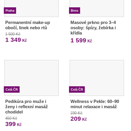
Praha
Brno
Permanentní make-up
Masové prkno pro 3–4
obočí, linek nebo rtů
osoby: špízy, žebírka i
křídla
1 500 Kč
1 349
1 599
Kč
Kč
Celá ČR
Celá ČR
Pedikúra pro muže i
Wellness v Pekle: 60–90
ženy i reflexní masáž
minut relaxace i masáž
chodidel
230 Kč
209
450 Kč
Kč
399
Kč