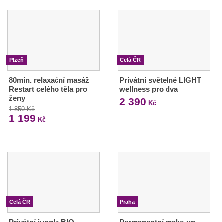
Plzeň
Celá ČR
80min. relaxační masáž
Privátní světelné LIGHT
Restart celého těla pro
wellness pro dva
ženy
2 390
Kč
1 850 Kč
1 199
Kč
Celá ČR
Praha
Privátní jungle BIO
Permanentní make-up