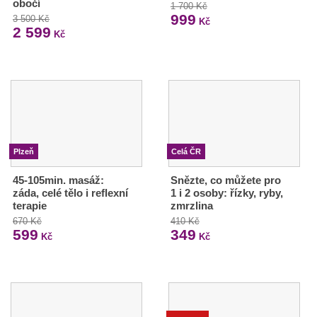
obočí
1 700 Kč
999
3 500 Kč
Kč
2 599
Kč
Plzeň
Celá ČR
45-105min. masáž:
Snězte, co můžete pro
záda, celé tělo i reflexní
1 i 2 osoby: řízky, ryby,
terapie
zmrzlina
670 Kč
410 Kč
599
349
Kč
Kč