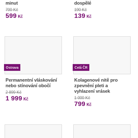
minut
dospělé
700 Kč
190 Kč
599
139
Kč
Kč
Ostrava
Celá ČR
Permanentní vláskování
Kolagenové nitě pro
nebo stínování obočí
zpevnění pleti a
vyhlazení vrásek
2 899 Kč
1 999
1 000 Kč
Kč
799
Kč