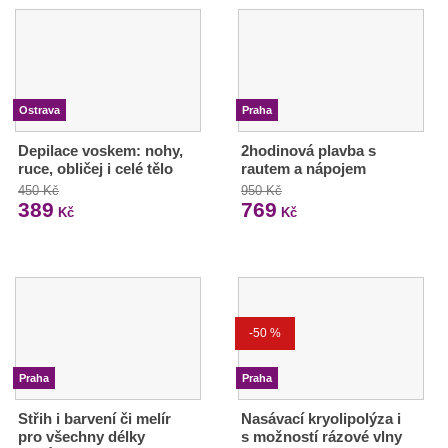
Ostrava
Praha
Depilace voskem: nohy,
2hodinová plavba s
ruce, obličej i celé tělo
rautem a nápojem
450 Kč
950 Kč
389
769
Kč
Kč
-50 %
Praha
Praha
Střih i barvení či melír
Nasávací kryolipolýza i
pro všechny délky
s možností rázové vlny