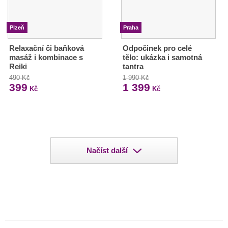
Plzeň
Praha
Relaxační či baňková
Odpočinek pro celé
masáž i kombinace s
tělo: ukázka i samotná
Reiki
tantra
490 Kč
1 990 Kč
399
1 399
Kč
Kč
Načíst další