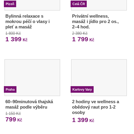
Plzeň
Celá ČR
Bylinná relaxace s
Privátní wellness,
mokrou péčí o vlasy i
masáž i jídlo pro 2 os.,
pleť a masáž
2–4 hod.
1 800 Kč
2 380 Kč
1 399
1 799
Kč
Kč
Praha
Karlovy Vary
60–90minutová thajská
2 hodiny ve wellness a
masáž podle výběru
obědový raut pro 1-2
osoby
1 150 Kč
799
1 399
Kč
Kč