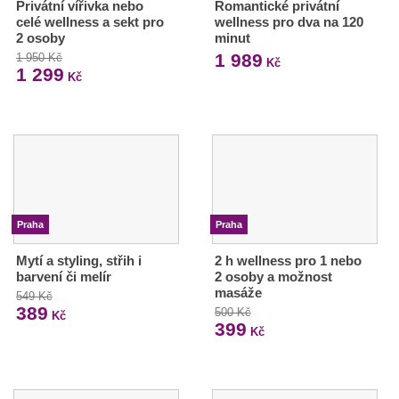
Privátní vířivka nebo
Romantické privátní
celé wellness a sekt pro
wellness pro dva na 120
2 osoby
minut
1 989
1 950 Kč
Kč
1 299
Kč
Praha
Praha
Mytí a styling, střih i
2 h wellness pro 1 nebo
barvení či melír
2 osoby a možnost
masáže
549 Kč
389
500 Kč
Kč
399
Kč