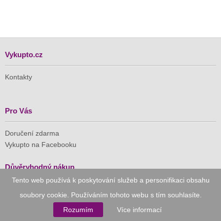
Vykupto.cz
Kontakty
Pro Vás
Doručení zdarma
Vykupto na Facebooku
Důvěryhodný nákup
Tento web používá k poskytování služeb a personifikaci obsahu
Naše společnost je členem Asociace pro elektronickou
soubory cookie. Používáním tohoto webu s tím souhlasíte.
komerci (APEK)
Rozumím
Více informací