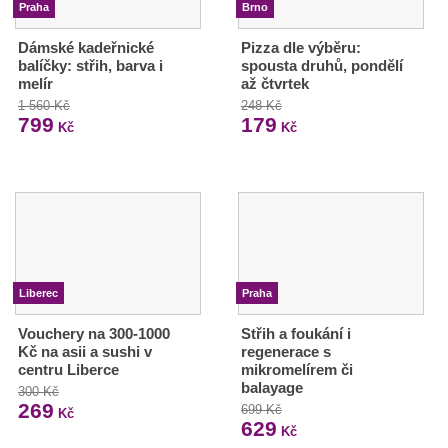
Praha
Brno
Dámské kadeřnické
Pizza dle výběru:
balíčky: střih, barva i
spousta druhů, pondělí
melír
až čtvrtek
1 560 Kč
248 Kč
799
179
Kč
Kč
Liberec
Praha
Vouchery na 300-1000
Střih a foukání i
Kč na asii a sushi v
regenerace s
centru Liberce
mikromelírem či
balayage
300 Kč
269
699 Kč
Kč
629
Kč