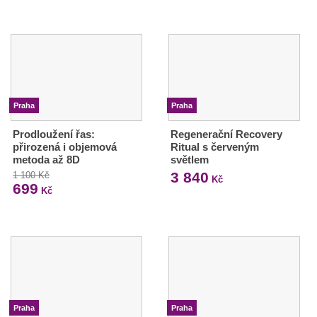
Praha
Praha
Prodloužení řas:
Regenerační Recovery
přirozená i objemová
Ritual s červeným
metoda až 8D
světlem
3 840
1 100 Kč
Kč
699
Kč
Praha
Praha