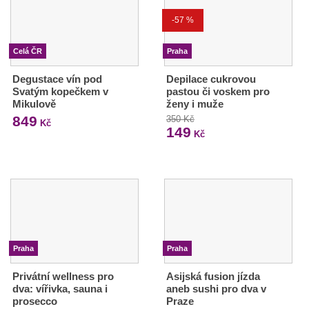
-57 %
Celá ČR
Praha
Degustace vín pod
Depilace cukrovou
Svatým kopečkem v
pastou či voskem pro
Mikulově
ženy i muže
849
350 Kč
Kč
149
Kč
Praha
Praha
Privátní wellness pro
Asijská fusion jízda
dva: vířivka, sauna i
aneb sushi pro dva v
prosecco
Praze