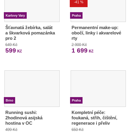
-41 %
Karlovy Vary
Praha
Šťavnatá žebírka, salát
Permanentní make-up:
a škvarková pomazánka
obočí, linky i akvarelové
pro 2
rty
649 Kč
2 900 Kč
599
1 699
Kč
Kč
Brno
Praha
Running sushi:
Kompletní péče:
2hodinová asijská
foukaná, střih, čištění,
hostina v OC
regenerace i přeliv
499 Kč
650 Kč