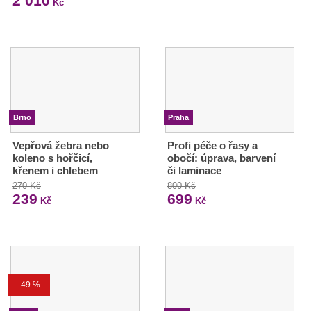
2 010
Kč
Brno
Praha
Vepřová žebra nebo
Profi péče o řasy a
koleno s hořčicí,
obočí: úprava, barvení
křenem i chlebem
či laminace
270 Kč
800 Kč
239
699
Kč
Kč
-49 %