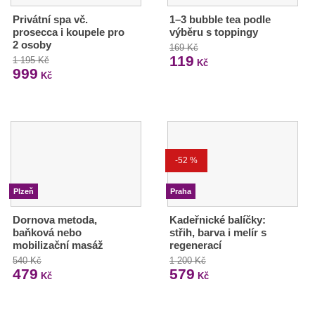
Privátní spa vč.
1–3 bubble tea podle
prosecca i koupele pro
výběru s toppingy
2 osoby
169 Kč
119
1 195 Kč
Kč
999
Kč
-52 %
Plzeň
Praha
Dornova metoda,
Kadeřnické balíčky:
baňková nebo
střih, barva i melír s
mobilizační masáž
regenerací
540 Kč
1 200 Kč
479
579
Kč
Kč