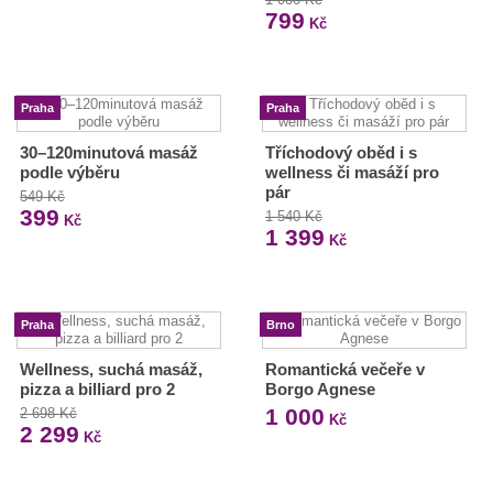
799
Kč
Praha
Praha
30–120minutová masáž
Tříchodový oběd i s
podle výběru
wellness či masáží pro
pár
549 Kč
399
1 540 Kč
Kč
1 399
Kč
Praha
Brno
Wellness, suchá masáž,
Romantická večeře v
pizza a billiard pro 2
Borgo Agnese
1 000
2 698 Kč
Kč
2 299
Kč