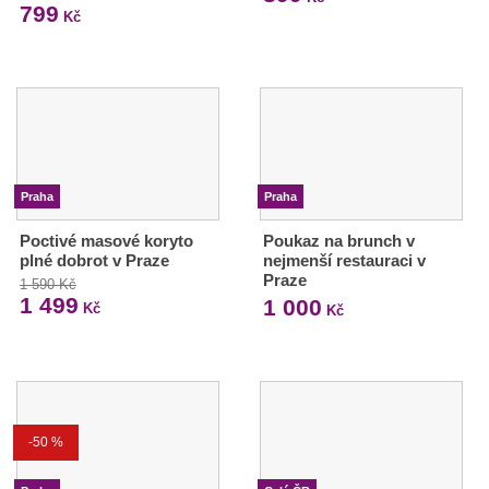
799
Kč
Praha
Praha
Poctivé masové koryto
Poukaz na brunch v
plné dobrot v Praze
nejmenší restauraci v
Praze
1 590 Kč
1 499
1 000
Kč
Kč
-50 %