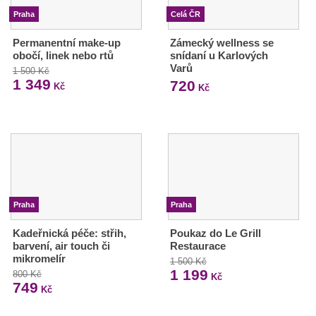
Praha
Celá ČR
Permanentní make-up
Zámecký wellness se
obočí, linek nebo rtů
snídaní u Karlových
Varů
1 500 Kč
1 349
720
Kč
Kč
Praha
Praha
Kadeřnická péče: střih,
Poukaz do Le Grill
barvení, air touch či
Restaurace
mikromelír
1 500 Kč
1 199
800 Kč
Kč
749
Kč