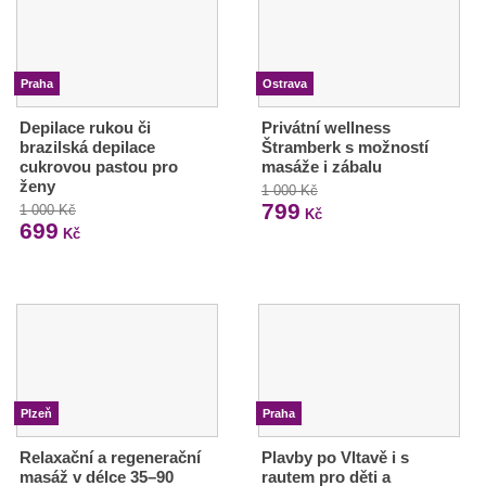
Praha
Ostrava
Depilace rukou či
Privátní wellness
brazilská depilace
Štramberk s možností
cukrovou pastou pro
masáže i zábalu
ženy
1 000 Kč
799
1 000 Kč
Kč
699
Kč
Plzeň
Praha
Relaxační a regenerační
Plavby po Vltavě i s
masáž v délce 35–90
rautem pro děti a