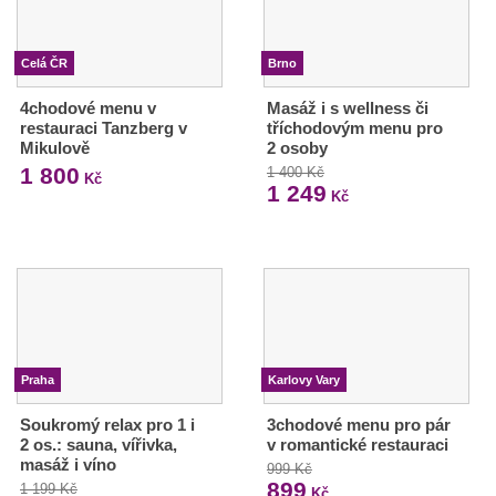
Celá ČR
Brno
4chodové menu v
Masáž i s wellness či
restauraci Tanzberg v
tříchodovým menu pro
Mikulově
2 osoby
1 800
1 400 Kč
Kč
1 249
Kč
Praha
Karlovy Vary
Soukromý relax pro 1 i
3chodové menu pro pár
2 os.: sauna, vířivka,
v romantické restauraci
masáž i víno
999 Kč
899
1 199 Kč
Kč