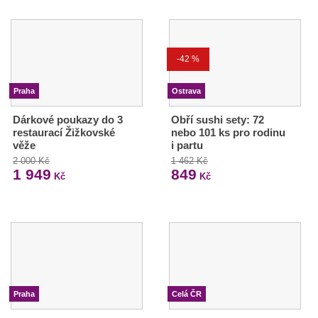
-42 %
Praha
Ostrava
Dárkové poukazy do 3
Obří sushi sety: 72
restaurací Žižkovské
nebo 101 ks pro rodinu
věže
i partu
2 000 Kč
1 462 Kč
1 949
849
Kč
Kč
Praha
Celá ČR