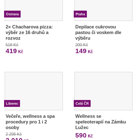
Ostrava
Praha
2× Chacharova pizza:
Depilace cukrovou
výběr ze 16 druhů a
pastou či voskem dle
rozvoz
výběru
518 Kč
200 Kč
419
149
Kč
Kč
Liberec
Celá ČR
Večeře, wellness a spa
Wellness se
procedury pro 1 i 2
speleoterapií na Zámku
osoby
Lužec
590
2 298 Kč
Kč