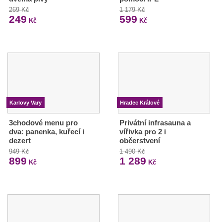
269 Kč
1 179 Kč
249
599
Kč
Kč
Karlovy Vary
Hradec Králové
3chodové menu pro
Privátní infrasauna a
dva: panenka, kuřecí i
vířivka pro 2 i
dezert
občerstvení
949 Kč
1 490 Kč
899
1 289
Kč
Kč