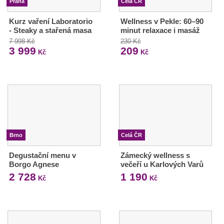
Praha
Celá ČR
Kurz vaření Laboratorio
Wellness v Pekle: 60–90
- Steaky a stařená masa
minut relaxace i masáž
7 998 Kč
230 Kč
3 999
209
Kč
Kč
Brno
Celá ČR
Degustační menu v
Zámecký wellness s
Borgo Agnese
večeří u Karlových Varů
2 728
1 190
Kč
Kč