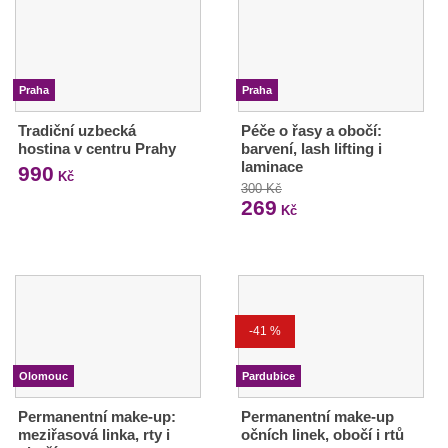
Praha
Praha
Tradiční uzbecká
Péče o řasy a obočí:
hostina v centru Prahy
barvení, lash lifting i
laminace
990
Kč
300 Kč
269
Kč
-41 %
Olomouc
Pardubice
Permanentní make-up:
Permanentní make-up
meziřasová linka, rty i
očních linek, obočí i rtů