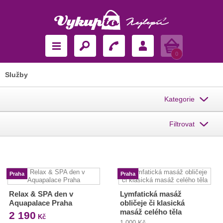
Košík
0
Služby
Kategorie
Filtrovat
Praha
Praha
Relax & SPA den v
Lymfatická masáž
Aquapalace Praha
obličeje či klasická
masáž celého těla
2 190
Kč
1 000 Kč