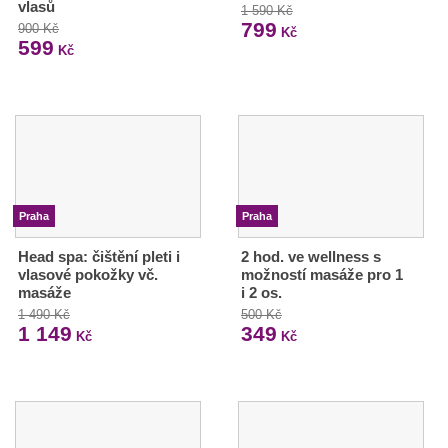
vlasů
1 590 Kč
799
900 Kč
Kč
599
Kč
Praha
Praha
Head spa: čištění pleti i
2 hod. ve wellness s
vlasové pokožky vč.
možností masáže pro 1
masáže
i 2 os.
1 490 Kč
500 Kč
1 149
349
Kč
Kč