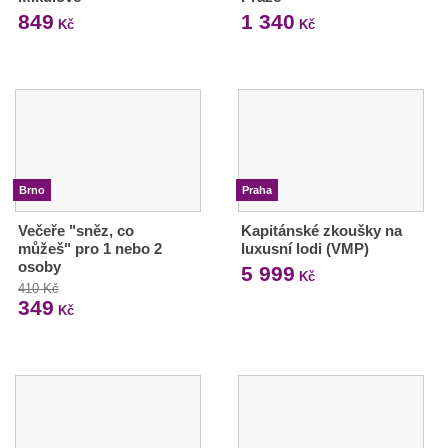
849
1 340
Kč
Kč
Brno
Praha
Večeře "sněz, co
Kapitánské zkoušky na
můžeš" pro 1 nebo 2
luxusní lodi (VMP)
osoby
5 999
Kč
410 Kč
349
Kč