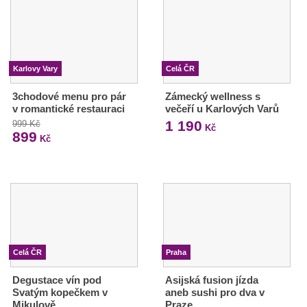
Karlovy Vary
Celá ČR
3chodové menu pro pár
Zámecký wellness s
v romantické restauraci
večeří u Karlových Varů
1 190
999 Kč
Kč
899
Kč
Celá ČR
Praha
Degustace vín pod
Asijská fusion jízda
Svatým kopečkem v
aneb sushi pro dva v
Mikulově
Praze