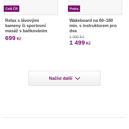
Celá ČR
Praha
Relax s lávovými
Wakeboard na 60–180
kameny či sportovní
min. s instruktorem pro
masáž s baňkováním
dva
699
1 900 Kč
Kč
1 499
Kč
Načíst další