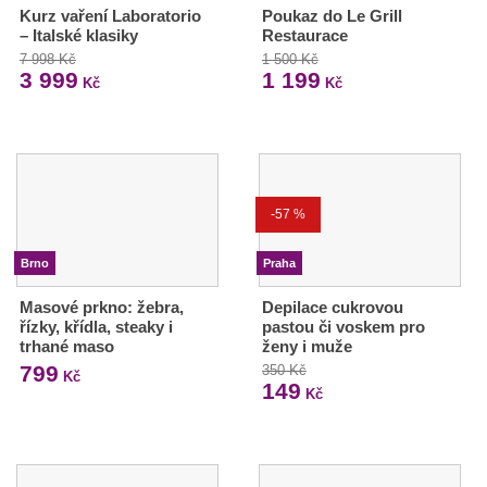
Kurz vaření Laboratorio
Poukaz do Le Grill
– Italské klasiky
Restaurace
7 998 Kč
1 500 Kč
3 999
1 199
Kč
Kč
-57 %
Brno
Praha
Masové prkno: žebra,
Depilace cukrovou
řízky, křídla, steaky i
pastou či voskem pro
trhané maso
ženy i muže
799
350 Kč
Kč
149
Kč