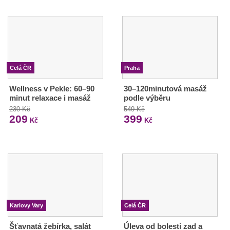
Celá ČR
Praha
Wellness v Pekle: 60–90
30–120minutová masáž
minut relaxace i masáž
podle výběru
230 Kč
549 Kč
209
399
Kč
Kč
Karlovy Vary
Celá ČR
Šťavnatá žebírka, salát
Úleva od bolesti zad a