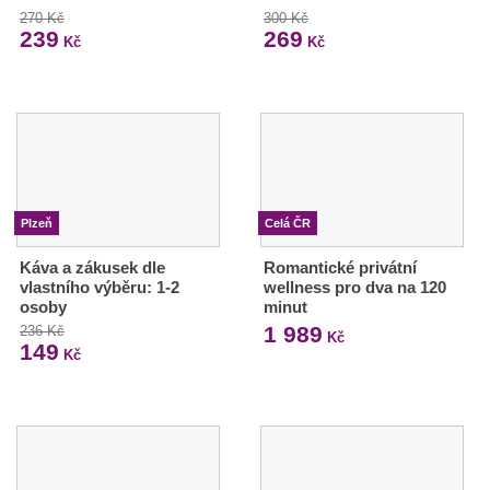
270 Kč
300 Kč
239
269
Kč
Kč
Plzeň
Celá ČR
Káva a zákusek dle
Romantické privátní
vlastního výběru: 1-2
wellness pro dva na 120
osoby
minut
1 989
236 Kč
Kč
149
Kč