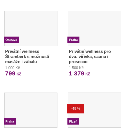
Ostrava
Praha
Privátní wellness
Privátní wellness pro
Štramberk s možností
dva: vířivka, sauna i
masáže i zábalu
prosecco
1 000 Kč
1 500 Kč
799
1 379
Kč
Kč
-49 %
Praha
Plzeň