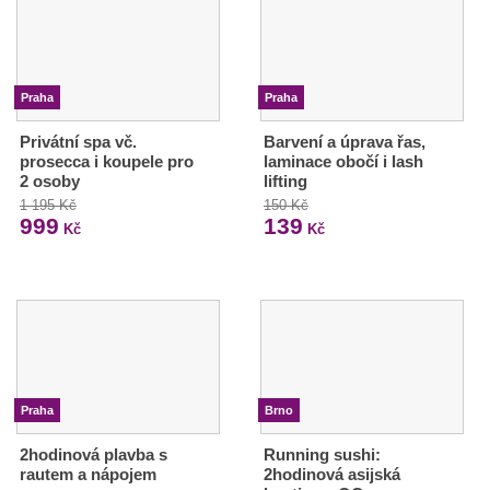
Praha
Praha
Privátní spa vč.
Barvení a úprava řas,
prosecca i koupele pro
laminace obočí i lash
2 osoby
lifting
1 195 Kč
150 Kč
999
139
Kč
Kč
Praha
Brno
2hodinová plavba s
Running sushi:
rautem a nápojem
2hodinová asijská