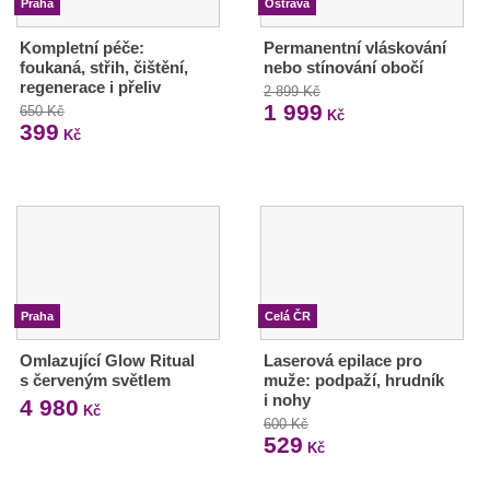
Praha
Ostrava
Kompletní péče:
Permanentní vláskování
foukaná, střih, čištění,
nebo stínování obočí
regenerace i přeliv
2 899 Kč
1 999
650 Kč
Kč
399
Kč
Praha
Celá ČR
Omlazující Glow Ritual
Laserová epilace pro
s červeným světlem
muže: podpaží, hrudník
i nohy
4 980
Kč
600 Kč
529
Kč