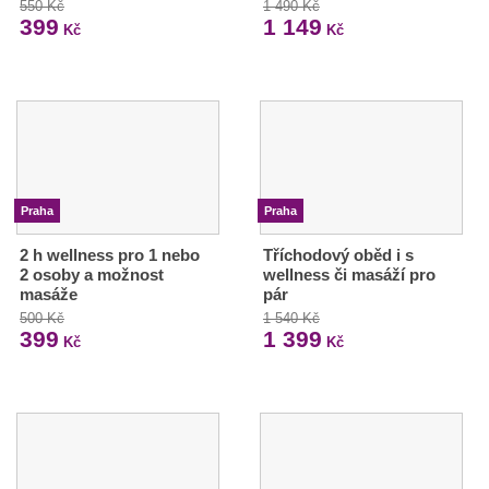
550 Kč
1 490 Kč
399
1 149
Kč
Kč
Praha
Praha
2 h wellness pro 1 nebo
Tříchodový oběd i s
2 osoby a možnost
wellness či masáží pro
masáže
pár
500 Kč
1 540 Kč
399
1 399
Kč
Kč