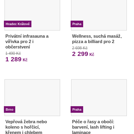
Hradec Králové
Praha
Privátní infrasauna a
Wellness, suchá masáž,
vířivka pro 2 i
pizza a billiard pro 2
občerstvení
2 698 Kč
2 299
1 490 Kč
Kč
1 289
Kč
Brno
Praha
Vepřová žebra nebo
Péče o řasy a obočí:
koleno s hořčicí,
barvení, lash lifting i
křenem i chlebem
laminace