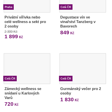
Praha
Celá ČR
Privátní vířivka nebo
Degustace vín ve
celé wellness a sekt pro
vinařství Tanzberg v
2 osoby
Bavorech
849
2 300 Kč
Kč
1 899
Kč
Celá ČR
Celá ČR
Zámecký wellness se
Gurmánský večer pro 2
snídaní u Karlových
osoby
Varů
1 830
Kč
720
Kč