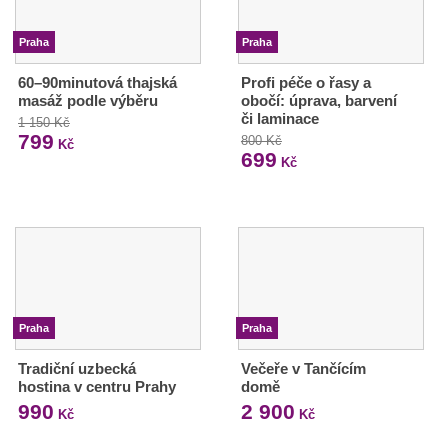
Praha
Praha
60–90minutová thajská
Profi péče o řasy a
masáž podle výběru
obočí: úprava, barvení
či laminace
1 150 Kč
799
800 Kč
Kč
699
Kč
Praha
Praha
Tradiční uzbecká
Večeře v Tančícím
hostina v centru Prahy
domě
990
2 900
Kč
Kč