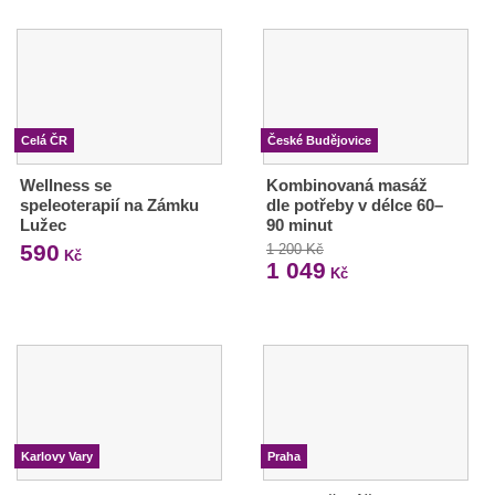
Celá ČR
České Budějovice
Wellness se
Kombinovaná masáž
speleoterapií na Zámku
dle potřeby v délce 60–
Lužec
90 minut
590
1 200 Kč
Kč
1 049
Kč
Karlovy Vary
Praha