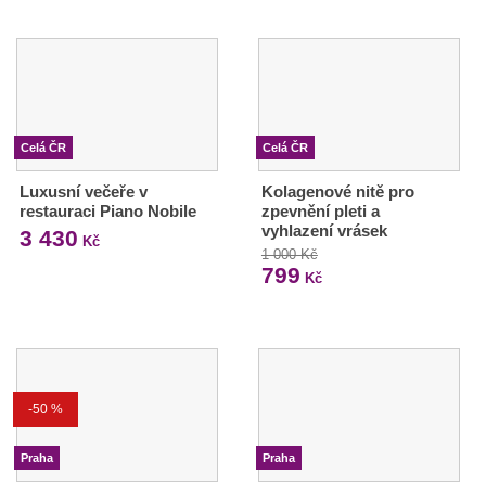
Celá ČR
Celá ČR
Luxusní večeře v
Kolagenové nitě pro
restauraci Piano Nobile
zpevnění pleti a
vyhlazení vrásek
3 430
Kč
1 000 Kč
799
Kč
-50 %
Praha
Praha