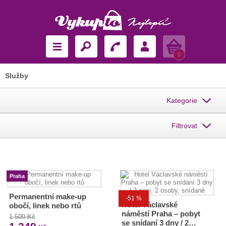
Košík
0
Služby
Kategorie
Filtrovat
Praha
Permanentní make-up
-51 %
Hotel Václavské
obočí, linek nebo rtů
náměstí Praha – pobyt
1 500 Kč
se snídaní 3 dny / 2…