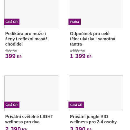
Celá ČR
Praha
Pedikúra pro muže i
Odpočinek pro celé
ženy i reflexní masáž
tělo: ukázka i samotná
chodidel
tantra
450 Kč
1 990 Kč
399
1 399
Kč
Kč
Celá ČR
Celá ČR
Privátní světelné LIGHT
Privátní jungle BIO
wellness pro dva
wellness pro 2-4 osoby
2 390
3 390
Kč
Kč