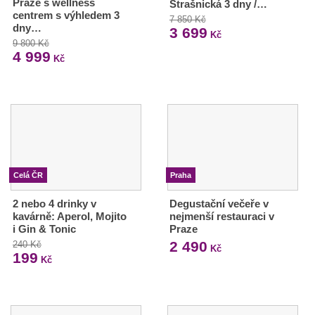
Praze s wellness
Strašnická 3 dny /…
centrem s výhledem 3
7 850 Kč
dny…
3 699
Kč
9 800 Kč
4 999
Kč
Celá ČR
Praha
2 nebo 4 drinky v
Degustační večeře v
kavárně: Aperol, Mojito
nejmenší restauraci v
i Gin & Tonic
Praze
2 490
240 Kč
Kč
199
Kč