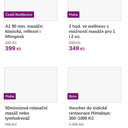
České Budějovice
Praha
Až 90 min. masáže:
2 hod. ve wellness s
klasická, reflexní i
možností masáže pro 1
liftingová
i 2 os.
430 Kč
500 Kč
399
349
Kč
Kč
Praha
Brno
50minutová relaxační
Voucher do indické
masáž nebo
restaurace Himalaya:
lymfodrenáž
300–1000 Kč
900 Kč
1 000 Kč