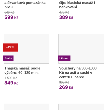
a škvarková pomazánka
šíje: klasická masáž i
pro 2
baňkování
649 Kč
470 Kč
599
389
Kč
Kč
-43 %
Praha
Liberec
Thajská masáž podle
Vouchery na 300-1000
výběru: 60–120 min.
Kč na asii a sushi v
centru Liberce
1 500 Kč
849
300 Kč
Kč
269
Kč