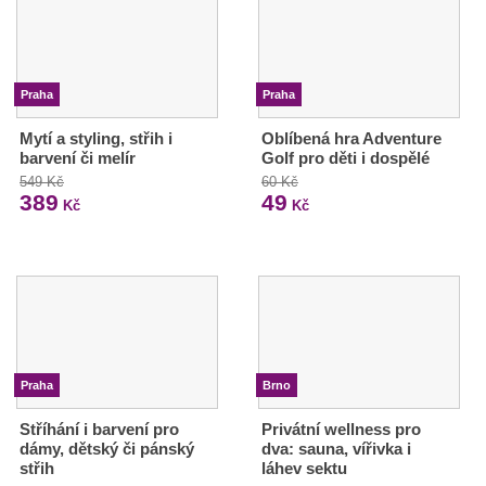
Praha
Praha
Mytí a styling, střih i
Oblíbená hra Adventure
barvení či melír
Golf pro děti i dospělé
549 Kč
60 Kč
389
49
Kč
Kč
Praha
Brno
Stříhání i barvení pro
Privátní wellness pro
dámy, dětský či pánský
dva: sauna, vířivka i
střih
láhev sektu