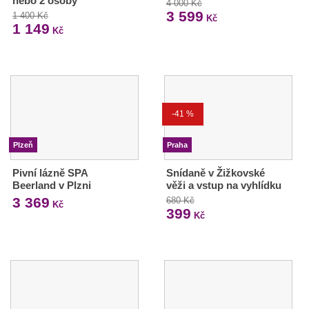
nebo 2 osoby
4 000 Kč
3 599
1 400 Kč
Kč
1 149
Kč
-41 %
Plzeň
Praha
Pivní lázně SPA
Snídaně v Žižkovské
Beerland v Plzni
věži a vstup na vyhlídku
3 369
680 Kč
Kč
399
Kč