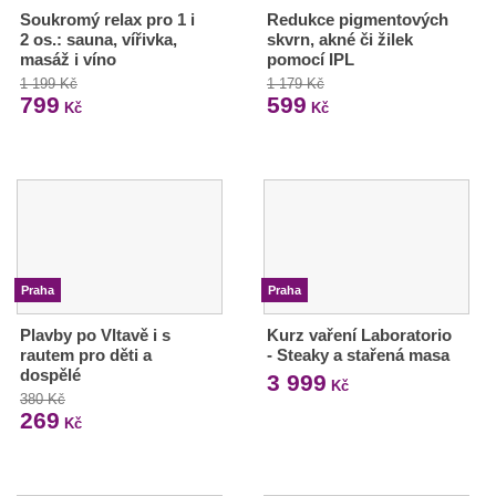
Soukromý relax pro 1 i
Redukce pigmentových
2 os.: sauna, vířivka,
skvrn, akné či žilek
masáž i víno
pomocí IPL
1 199 Kč
1 179 Kč
799
599
Kč
Kč
Praha
Praha
Plavby po Vltavě i s
Kurz vaření Laboratorio
rautem pro děti a
- Steaky a stařená masa
dospělé
3 999
Kč
380 Kč
269
Kč