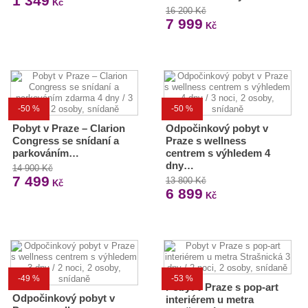
1 349
Kč
16 200 Kč
7 999
Kč
-50 %
-50 %
Pobyt v Praze – Clarion
Odpočinkový pobyt v
Congress se snídaní a
Praze s wellness
parkováním…
centrem s výhledem 4
dny…
14 900 Kč
7 499
13 800 Kč
Kč
6 899
Kč
-49 %
-53 %
Pobyt v Praze s pop-art
Odpočinkový pobyt v
interiérem u metra