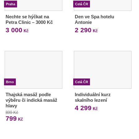
Praha
Celá ČR
Nechte se hýčkat na
Den ve Spa hotelu
Petra Clinic – 3000 Kč
Antonie
3 000
2 290
Kč
Kč
Brno
Celá ČR
Thajská masáž podle
Individuální kurz
výběru či indická masáž
skalního lezení
hlavy
4 299
Kč
899 Kč
799
Kč