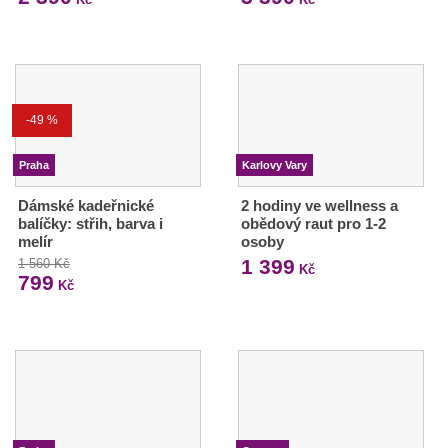
-49 %
Praha
Karlovy Vary
Dámské kadeřnické
2 hodiny ve wellness a
balíčky: střih, barva i
obědový raut pro 1-2
melír
osoby
1 399
1 560 Kč
Kč
799
Kč