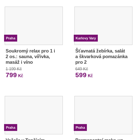
Praha
Karlovy Vary
Soukromý relax pro 1 i
Šťavnatá žebírka, salát
2 os.: sauna, vířivka,
a škvarková pomazánka
masáž i víno
pro 2
1 199 Kč
649 Kč
799
599
Kč
Kč
Praha
Praha