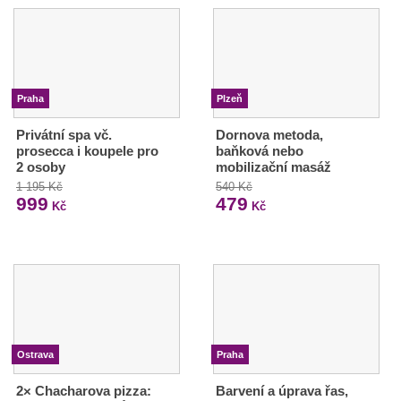
Praha
Plzeň
Privátní spa vč.
Dornova metoda,
prosecca i koupele pro
baňková nebo
2 osoby
mobilizační masáž
1 195 Kč
540 Kč
999
479
Kč
Kč
Ostrava
Praha
2× Chacharova pizza:
Barvení a úprava řas,