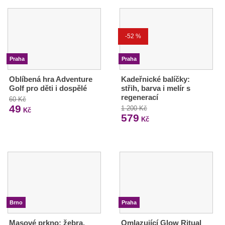
-52 %
Praha
Praha
Oblíbená hra Adventure
Kadeřnické balíčky:
Golf pro děti i dospělé
střih, barva i melír s
regenerací
60 Kč
49
1 200 Kč
Kč
579
Kč
Brno
Praha
Masové prkno: žebra,
Omlazující Glow Ritual