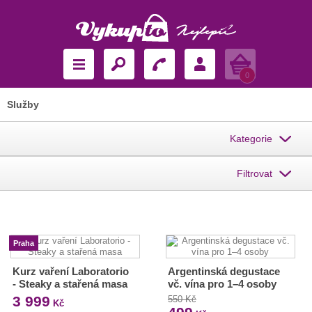
Košík
0
Služby
Kategorie
Filtrovat
Praha
Kurz vaření Laboratorio
Argentinská degustace
- Steaky a stařená masa
vč. vína pro 1–4 osoby
3 999
550 Kč
Kč