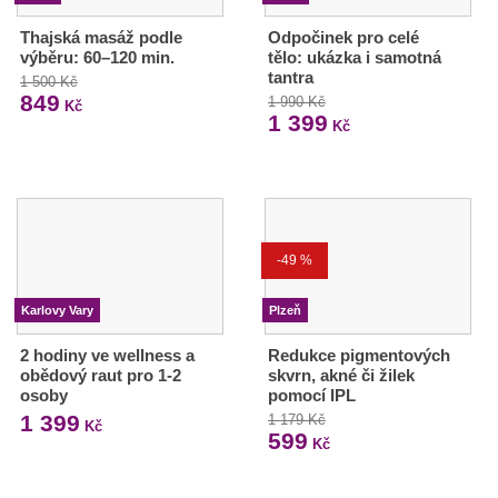
Thajská masáž podle
Odpočinek pro celé
výběru: 60–120 min.
tělo: ukázka i samotná
tantra
1 500 Kč
849
1 990 Kč
Kč
1 399
Kč
-49 %
Karlovy Vary
Plzeň
2 hodiny ve wellness a
Redukce pigmentových
obědový raut pro 1-2
skvrn, akné či žilek
osoby
pomocí IPL
1 399
1 179 Kč
Kč
599
Kč