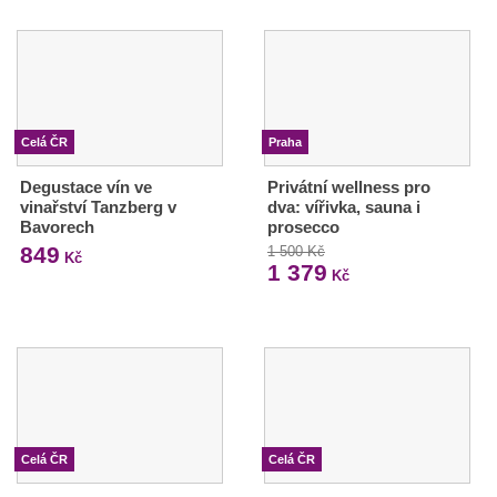
Celá ČR
Praha
Degustace vín ve
Privátní wellness pro
vinařství Tanzberg v
dva: vířivka, sauna i
Bavorech
prosecco
849
1 500 Kč
Kč
1 379
Kč
Celá ČR
Celá ČR