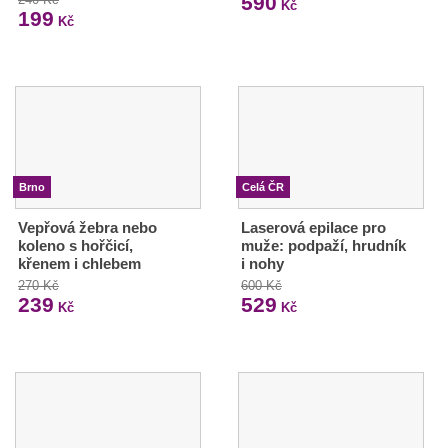
590
Kč
199
Kč
Brno
Celá ČR
Vepřová žebra nebo
Laserová epilace pro
koleno s hořčicí,
muže: podpaží, hrudník
křenem i chlebem
i nohy
270 Kč
600 Kč
239
529
Kč
Kč