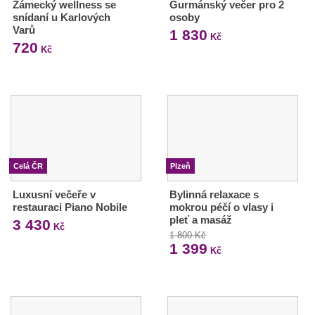
Zámecký wellness se
Gurmánský večer pro 2
snídaní u Karlových
osoby
Varů
1 830
Kč
720
Kč
Celá ČR
Plzeň
Luxusní večeře v
Bylinná relaxace s
restauraci Piano Nobile
mokrou péčí o vlasy i
pleť a masáž
3 430
Kč
1 800 Kč
1 399
Kč