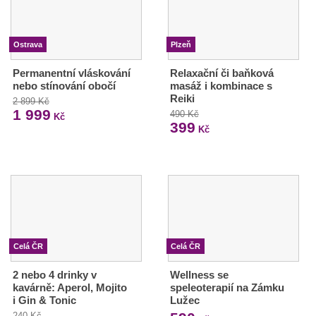
Ostrava
Plzeň
Permanentní vláskování
Relaxační či baňková
nebo stínování obočí
masáž i kombinace s
Reiki
2 899 Kč
1 999
490 Kč
Kč
399
Kč
Celá ČR
Celá ČR
2 nebo 4 drinky v
Wellness se
kavárně: Aperol, Mojito
speleoterapií na Zámku
i Gin & Tonic
Lužec
240 Kč