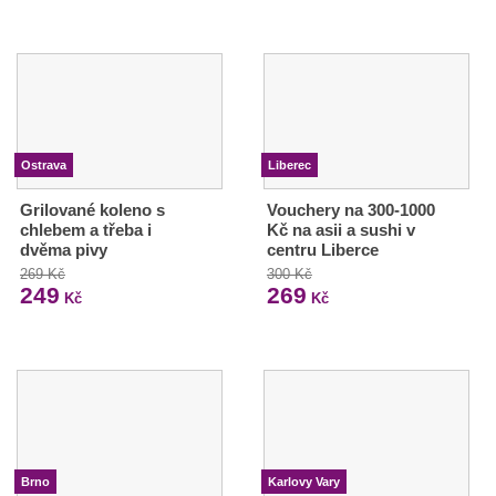
Ostrava
Liberec
Grilované koleno s
Vouchery na 300-1000
chlebem a třeba i
Kč na asii a sushi v
dvěma pivy
centru Liberce
269 Kč
300 Kč
249
269
Kč
Kč
Brno
Karlovy Vary