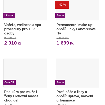
-41 %
Liberec
Praha
Večeře, wellness a spa
Permanentní make-up:
procedury pro 1 i 2
obočí, linky i akvarelové
osoby
rty
2 298 Kč
2 900 Kč
2 010
1 699
Kč
Kč
Celá ČR
Praha
Pedikúra pro muže i
Profi péče o řasy a
ženy i reflexní masáž
obočí: úprava, barvení
chodidel
či laminace