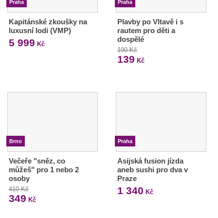
Praha
Praha
Kapitánské zkoušky na
Plavby po Vltavě i s
luxusní lodi (VMP)
rautem pro děti a
dospělé
5 999
Kč
190 Kč
139
Kč
Brno
Praha
Večeře "sněz, co
Asijská fusion jízda
můžeš" pro 1 nebo 2
aneb sushi pro dva v
osoby
Praze
1 340
410 Kč
Kč
349
Kč