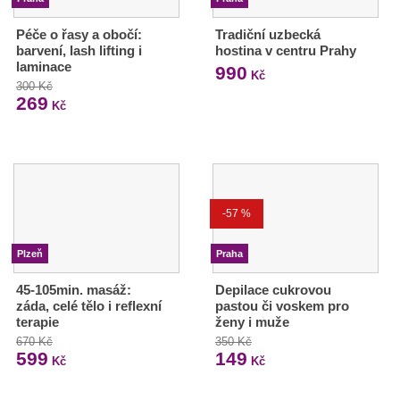
Péče o řasy a obočí:
Tradiční uzbecká
barvení, lash lifting i
hostina v centru Prahy
laminace
990
Kč
300 Kč
269
Kč
-57 %
Plzeň
Praha
45-105min. masáž:
Depilace cukrovou
záda, celé tělo i reflexní
pastou či voskem pro
terapie
ženy i muže
670 Kč
350 Kč
599
149
Kč
Kč