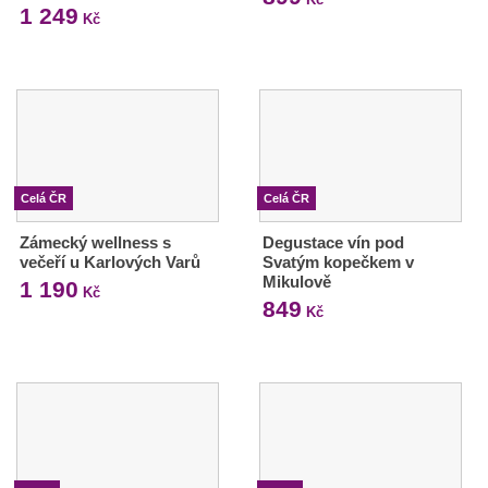
1 249
Kč
Celá ČR
Celá ČR
Zámecký wellness s
Degustace vín pod
večeří u Karlových Varů
Svatým kopečkem v
Mikulově
1 190
Kč
849
Kč