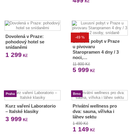
499
Kč
Dovolená v Praze:
-49 %
Luxusní pobyt v Praze
pohodový hotel se
u pivovaru
snídaněmi
Staropramen 4 dny / 3
1 299
Kč
noci,…
11 800 Kč
5 999
Kč
Praha
Brno
Kurz vaření Laboratorio
Privátní wellness pro
– Italské klasiky
dva: sauna, vířivka i
láhev sektu
3 999
Kč
1 490 Kč
1 149
Kč