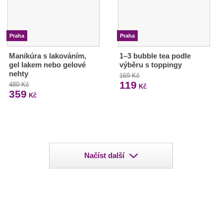
Praha
Praha
Manikúra s lakováním,
1–3 bubble tea podle
gel lakem nebo gelové
výběru s toppingy
nehty
169 Kč
119
480 Kč
Kč
359
Kč
Načíst další