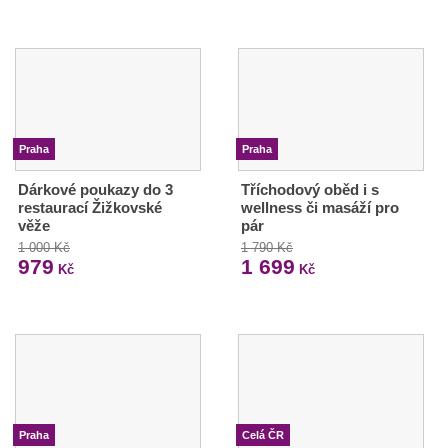
Praha
Praha
Dárkové poukazy do 3
Tříchodový oběd i s
restaurací Žižkovské
wellness či masáží pro
věže
pár
1 000 Kč
1 790 Kč
979
1 699
Kč
Kč
Praha
Celá ČR