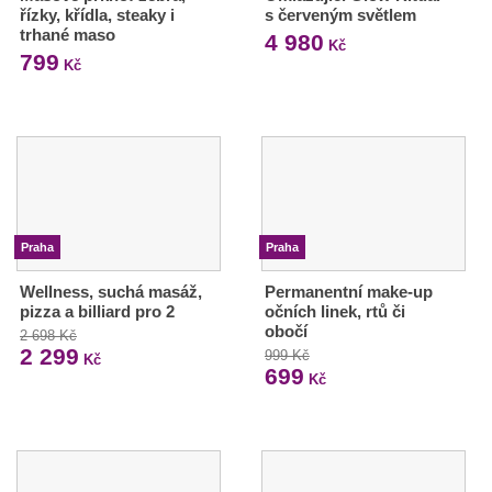
řízky, křídla, steaky i
s červeným světlem
trhané maso
4 980
Kč
799
Kč
Praha
Praha
Wellness, suchá masáž,
Permanentní make-up
pizza a billiard pro 2
očních linek, rtů či
obočí
2 698 Kč
2 299
999 Kč
Kč
699
Kč