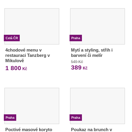
Celá ČR
Praha
4chodové menu v
Mytí a styling, střih i
restauraci Tanzberg v
barvení či melír
Mikulově
549 Kč
389
1 800
Kč
Kč
Praha
Praha
Poctivé masové koryto
Poukaz na brunch v