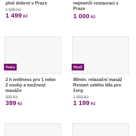
plné dobrot v Praze
nejmenší restauraci v
Praze
1 590 Kč
1 499
1 000
Kč
Kč
Praha
Plzeň
2 h wellness pro 1 nebo
80min. relaxační masáž
2 osoby a možnost
Restart celého těla pro
masáže
ženy
500 Kč
1 850 Kč
399
1 199
Kč
Kč