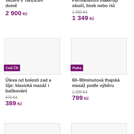
Večeře v Tančícím
Permanentní make-up
domě
obočí, linek nebo rtů
2 900
1 500 Kč
Kč
1 349
Kč
Celá ČR
Praha
Úleva od bolesti zad a
60–90minutová thajská
šíje: klasická masáž i
masáž podle výběru
baňkování
1 299 Kč
799
470 Kč
Kč
389
Kč