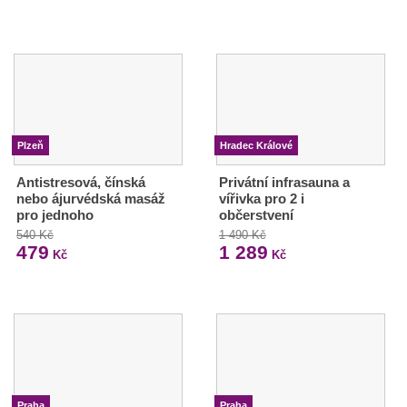
Plzeň
Hradec Králové
Antistresová, čínská
Privátní infrasauna a
nebo ájurvédská masáž
vířivka pro 2 i
pro jednoho
občerstvení
540 Kč
1 490 Kč
479
1 289
Kč
Kč
Praha
Praha