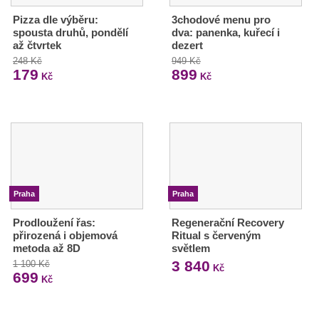
Pizza dle výběru:
3chodové menu pro
spousta druhů, pondělí
dva: panenka, kuřecí i
až čtvrtek
dezert
248 Kč
949 Kč
179
899
Kč
Kč
Praha
Praha
Prodloužení řas:
Regenerační Recovery
přirozená i objemová
Ritual s červeným
metoda až 8D
světlem
3 840
1 100 Kč
Kč
699
Kč