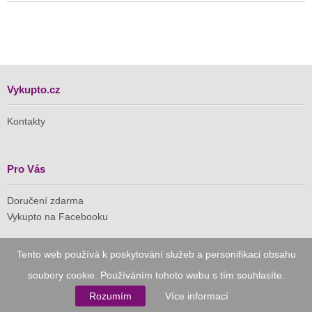
Vykupto.cz
Kontakty
Pro Vás
Doručení zdarma
Vykupto na Facebooku
Důvěryhodný nákup
Tento web používá k poskytování služeb a personifikaci obsahu
soubory cookie. Používáním tohoto webu s tím souhlasíte.
Naše společnost je členem Asociace pro elektronickou
komerci (APEK)
Rozumím
Více informací