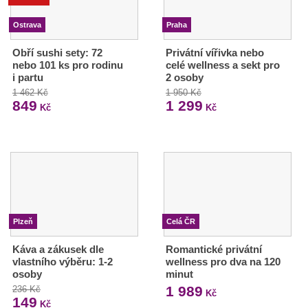
Ostrava
Praha
Obří sushi sety: 72
Privátní vířivka nebo
nebo 101 ks pro rodinu
celé wellness a sekt pro
i partu
2 osoby
1 462 Kč
1 950 Kč
849
1 299
Kč
Kč
Plzeň
Celá ČR
Káva a zákusek dle
Romantické privátní
vlastního výběru: 1-2
wellness pro dva na 120
osoby
minut
1 989
236 Kč
Kč
149
Kč