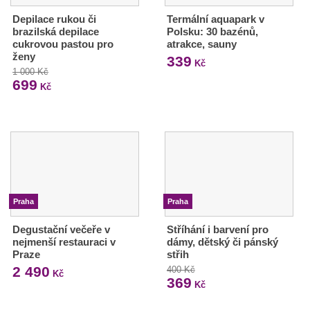
Depilace rukou či
Termální aquapark v
brazilská depilace
Polsku: 30 bazénů,
cukrovou pastou pro
atrakce, sauny
ženy
339
Kč
1 000 Kč
699
Kč
Praha
Praha
Degustační večeře v
Stříhání i barvení pro
nejmenší restauraci v
dámy, dětský či pánský
Praze
střih
2 490
400 Kč
Kč
369
Kč