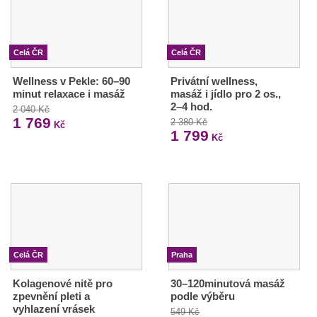
Celá ČR
Celá ČR
Wellness v Pekle: 60–90
Privátní wellness,
minut relaxace i masáž
masáž i jídlo pro 2 os.,
2–4 hod.
2 040 Kč
1 769
2 380 Kč
Kč
1 799
Kč
Celá ČR
Praha
Kolagenové nitě pro
30–120minutová masáž
zpevnění pleti a
podle výběru
vyhlazení vrásek
549 Kč