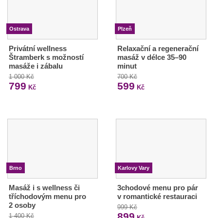
Ostrava
Plzeň
Privátní wellness
Relaxační a regenerační
Štramberk s možností
masáž v délce 35–90
masáže i zábalu
minut
1 000 Kč
700 Kč
799
599
Kč
Kč
Brno
Karlovy Vary
Masáž i s wellness či
3chodové menu pro pár
tříchodovým menu pro
v romantické restauraci
2 osoby
999 Kč
899
1 400 Kč
Kč