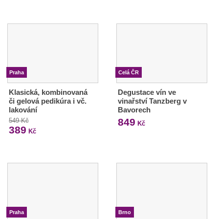
Praha
Celá ČR
Klasická, kombinovaná
Degustace vín ve
či gelová pedikúra i vč.
vinařství Tanzberg v
lakování
Bavorech
849
549 Kč
Kč
389
Kč
Praha
Brno