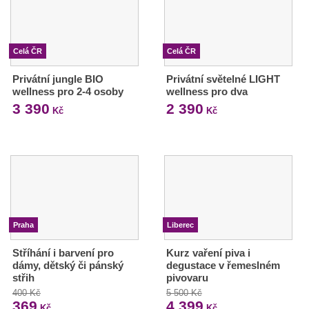
Celá ČR
Celá ČR
Privátní jungle BIO
Privátní světelné LIGHT
wellness pro 2-4 osoby
wellness pro dva
3 390
2 390
Kč
Kč
Praha
Liberec
Stříhání i barvení pro
Kurz vaření piva i
dámy, dětský či pánský
degustace v řemeslném
střih
pivovaru
400 Kč
5 500 Kč
369
4 399
Kč
Kč