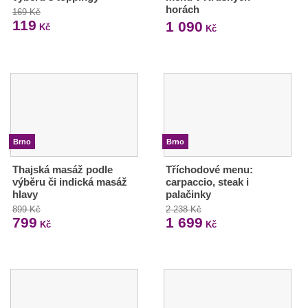
horách
169 Kč
119
1 090
Kč
Kč
Brno
Brno
Thajská masáž podle
Tříchodové menu:
výběru či indická masáž
carpaccio, steak i
hlavy
palačinky
899 Kč
2 238 Kč
799
1 699
Kč
Kč