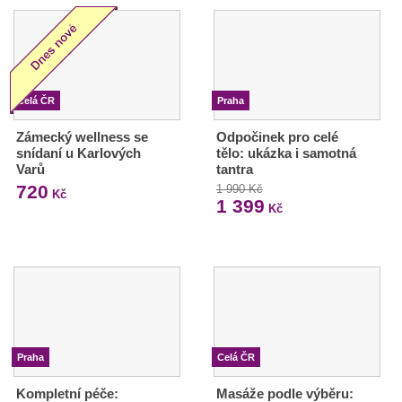
Celá ČR
Praha
Zámecký wellness se
Odpočinek pro celé
snídaní u Karlových
tělo: ukázka i samotná
Varů
tantra
720
1 990 Kč
Kč
1 399
Kč
Praha
Celá ČR
Kompletní péče:
Masáže podle výběru: