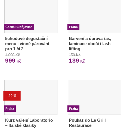
České Budějovice
Praha
5chodové degustační
Barvení a úprava řas,
menu i vinné párování
laminace obočí i lash
pro 1 či 2
lifting
1 090 Kč
150 Kč
999
139
Kč
Kč
-50 %
Praha
Praha
Kurz vaření Laboratorio
Poukaz do Le Grill
– Italské klasiky
Restaurace