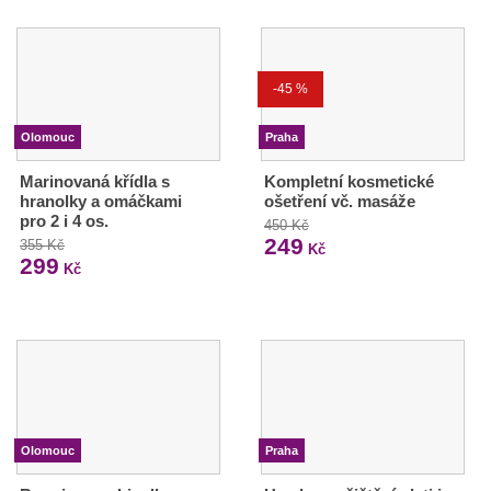
-45 %
Olomouc
Praha
Marinovaná křídla s
Kompletní kosmetické
hranolky a omáčkami
ošetření vč. masáže
pro 2 i 4 os.
450 Kč
249
355 Kč
Kč
299
Kč
Olomouc
Praha