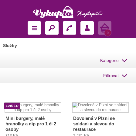
Košík
0
Služby
Kategorie
Filtrovat
Celá ČR
Mini burgery, malé
Dovolená v Plzni se
hranolky a dip pro 1 či 2
snídaní a slevou do
osoby
restaurace
313 Kč
2 231 Kč