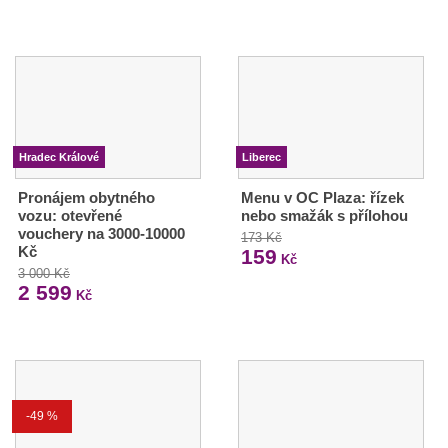
Hradec Králové
Liberec
Pronájem obytného
Menu v OC Plaza: řízek
vozu: otevřené
nebo smažák s přílohou
vouchery na 3000-10000
173 Kč
Kč
159
Kč
3 000 Kč
2 599
Kč
-49 %