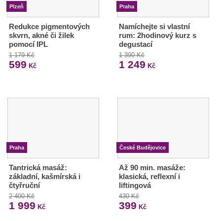
Plzeň
Praha
Redukce pigmentových
Namíchejte si vlastní
skvrn, akné či žilek
rum: 2hodinový kurz s
pomocí IPL
degustací
1 179 Kč
1 390 Kč
599
1 249
Kč
Kč
Praha
České Budějovice
Tantrická masáž:
Až 90 min. masáže:
základní, kašmírská i
klasická, reflexní i
čtyřruční
liftingová
2 400 Kč
430 Kč
1 999
399
Kč
Kč