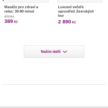
Masáže pro zdraví a
Luxusní večeře
relax: 30-80 minut
uprostřed Jizerských
hor
470 Kč
389
2 890
Kč
Kč
Načíst další