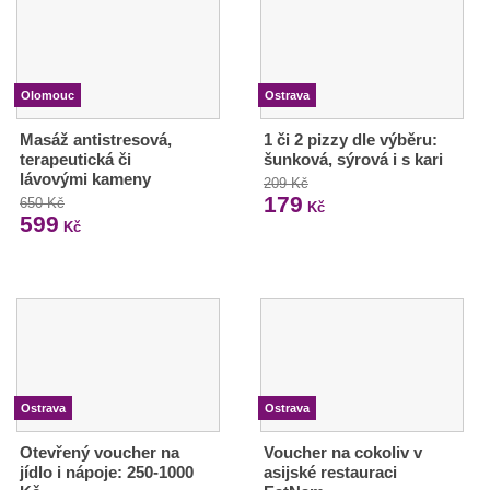
Olomouc
Ostrava
Masáž antistresová,
1 či 2 pizzy dle výběru:
terapeutická či
šunková, sýrová i s kari
lávovými kameny
209 Kč
179
650 Kč
Kč
599
Kč
Ostrava
Ostrava
Otevřený voucher na
Voucher na cokoliv v
jídlo i nápoje: 250-1000
asijské restauraci