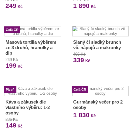
249
1 890
Kč
Kč
Celá ČR
Masová tortilla výběrem
Slaný či sladký brunch
ze 3 druhů, hranolky a
vč. nápojů a makronky
dip
405 Kč
339
249 Kč
Kč
199
Kč
Plzeň
Celá ČR
Káva a zákusek dle
Gurmánský večer pro 2
vlastního výběru: 1-2
osoby
osoby
1 830
Kč
236 Kč
149
Kč