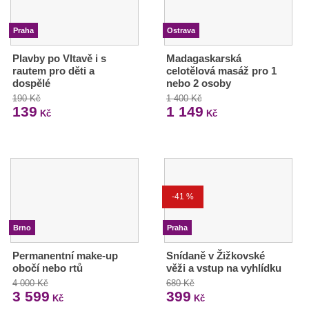
Praha
Ostrava
Plavby po Vltavě i s
Madagaskarská
rautem pro děti a
celotělová masáž pro 1
dospělé
nebo 2 osoby
190 Kč
1 400 Kč
139
1 149
Kč
Kč
-41 %
Brno
Praha
Permanentní make-up
Snídaně v Žižkovské
obočí nebo rtů
věži a vstup na vyhlídku
4 000 Kč
680 Kč
3 599
399
Kč
Kč