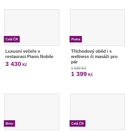
Celá ČR
Praha
Luxusní večeře v
Tříchodový oběd i s
restauraci Piano Nobile
wellness či masáží pro
pár
3 430
Kč
1 540 Kč
1 399
Kč
Brno
Celá ČR