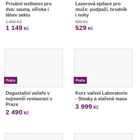
Privátní wellness pro
Laserová epilace pro
dva: sauna, vířivka i
muže: podpaží, hrudník
láhev sektu
i nohy
1 490 Kč
600 Kč
1 149
529
Kč
Kč
Praha
Praha
Degustační večeře v
Kurz vaření Laboratorio
nejmenší restauraci v
- Steaky a stařená masa
Praze
3 999
Kč
2 490
Kč