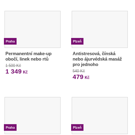
Praha
Plzeň
Permanentní make-up
Antistresová, čínská
obočí, linek nebo rtů
nebo ájurvédská masáž
pro jednoho
1 500 Kč
1 349
540 Kč
Kč
479
Kč
Praha
Plzeň