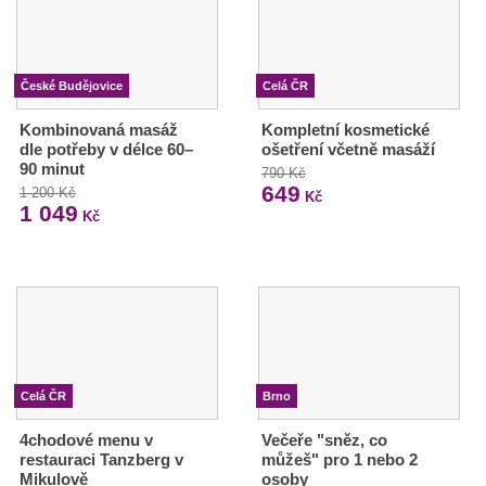
České Budějovice
Celá ČR
Kombinovaná masáž
Kompletní kosmetické
dle potřeby v délce 60–
ošetření včetně masáží
90 minut
790 Kč
649
1 200 Kč
Kč
1 049
Kč
Celá ČR
Brno
4chodové menu v
Večeře "sněz, co
restauraci Tanzberg v
můžeš" pro 1 nebo 2
Mikulově
osoby