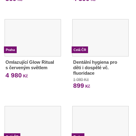
Praha
Celá ČR
Omlazující Glow Ritual
Dentální hygiena pro
s červeným světlem
děti i dospělé vč.
fluoridace
4 980
Kč
1 080 Kč
899
Kč