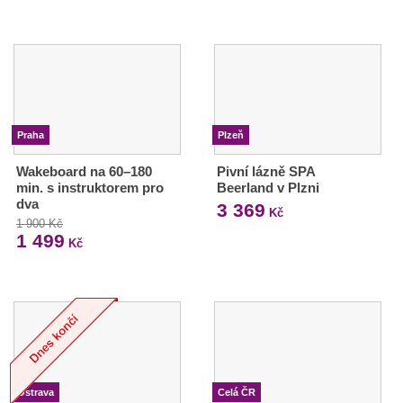
Praha
Plzeň
Wakeboard na 60–180
Pivní lázně SPA
min. s instruktorem pro
Beerland v Plzni
dva
3 369
Kč
1 900 Kč
1 499
Kč
Ostrava
Celá ČR