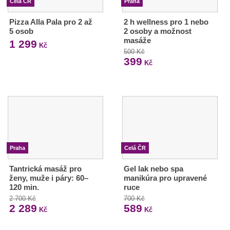
Celá ČR
Praha
Pizza Alla Pala pro 2 až
2 h wellness pro 1 nebo
5 osob
2 osoby a možnost
masáže
1 299
Kč
500 Kč
399
Kč
Praha
Celá ČR
Tantrická masáž pro
Gel lak nebo spa
ženy, muže i páry: 60–
manikúra pro upravené
120 min.
ruce
2 700 Kč
700 Kč
2 289
589
Kč
Kč