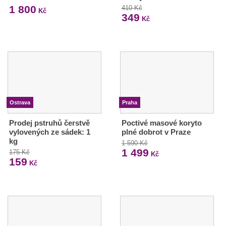
1 800
410 Kč
Kč
349
Kč
Ostrava
Praha
Prodej pstruhů čerstvě
Poctivé masové koryto
vylovených ze sádek: 1
plné dobrot v Praze
kg
1 590 Kč
1 499
175 Kč
Kč
159
Kč