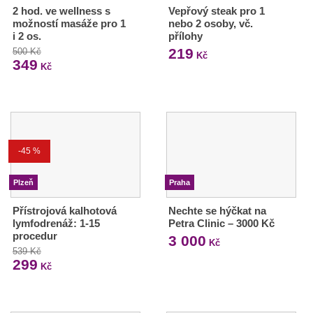
2 hod. ve wellness s
Vepřový steak pro 1
možností masáže pro 1
nebo 2 osoby, vč.
i 2 os.
přílohy
219
500 Kč
Kč
349
Kč
-45 %
Plzeň
Praha
Přístrojová kalhotová
Nechte se hýčkat na
lymfodrenáž: 1-15
Petra Clinic – 3000 Kč
procedur
3 000
Kč
539 Kč
299
Kč