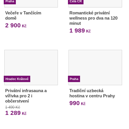
Praha
Celá ČR
Večeře v Tančícím
Romantické privátní
domě
wellness pro dva na 120
minut
2 900
Kč
1 989
Kč
Hradec Králové
Praha
Privátní infrasauna a
Tradiční uzbecká
vířivka pro 2 i
hostina v centru Prahy
občerstvení
990
Kč
1 490 Kč
1 289
Kč