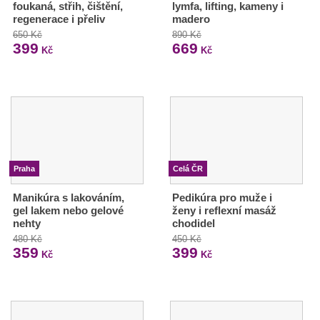
foukaná, střih, čištění,
lymfa, lifting, kameny i
regenerace i přeliv
madero
650 Kč
890 Kč
399
669
Kč
Kč
Praha
Celá ČR
Manikúra s lakováním,
Pedikúra pro muže i
gel lakem nebo gelové
ženy i reflexní masáž
nehty
chodidel
480 Kč
450 Kč
359
399
Kč
Kč