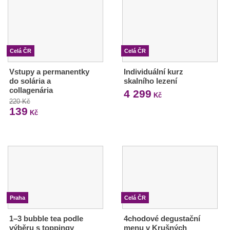
Celá ČR
Celá ČR
Vstupy a permanentky
Individuální kurz
do solária a
skalního lezení
collagenária
4 299
Kč
220 Kč
139
Kč
Praha
Celá ČR
1–3 bubble tea podle
4chodové degustační
výběru s toppingy
menu v Krušných