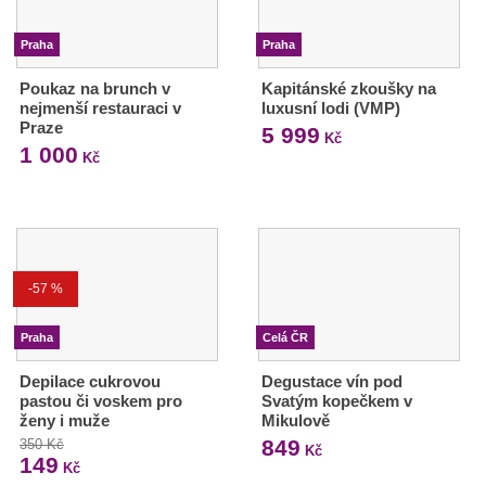
Praha
Praha
Poukaz na brunch v
Kapitánské zkoušky na
nejmenší restauraci v
luxusní lodi (VMP)
Praze
5 999
Kč
1 000
Kč
-57 %
Praha
Celá ČR
Depilace cukrovou
Degustace vín pod
pastou či voskem pro
Svatým kopečkem v
ženy i muže
Mikulově
849
350 Kč
Kč
149
Kč