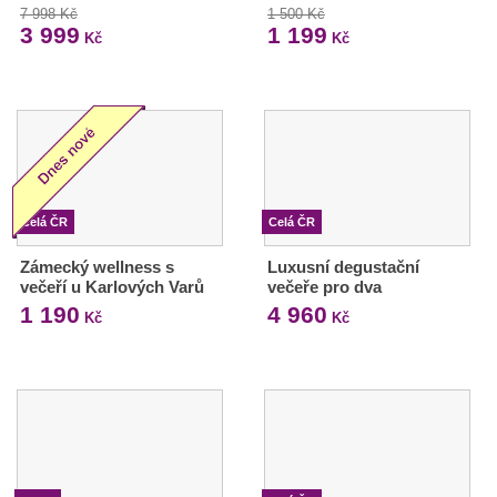
7 998 Kč
1 500 Kč
3 999
1 199
Kč
Kč
Celá ČR
Celá ČR
Zámecký wellness s
Luxusní degustační
večeří u Karlových Varů
večeře pro dva
1 190
4 960
Kč
Kč