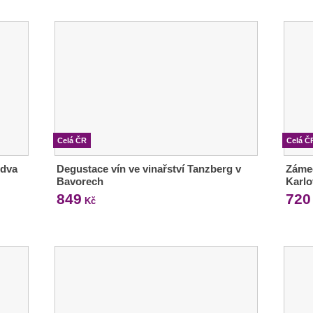
Celá ČR
Celá Č
 dva
Degustace vín ve vinařství Tanzberg v
Zámec
Bavorech
Karlo
849
720
Kč