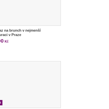
z na brunch v nejmenší
uraci v Praze
00
Kč
R