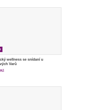
R
ký wellness se snídaní u
vých Varů
Kč