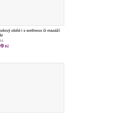
odový oběd i s wellness či masáží
ár
 Kč
99
Kč