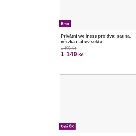
Brno
Privátní wellness pro dva: sauna,
vířivka i láhev sektu
1 490 Kč
1 149
Kč
Celá ČR