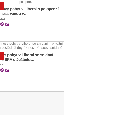
%
nový pobyt v Liberci s polopenzí
lness vanou v…
0 Kč
99
Kč
ess pobyt v Liberci se snídaní –
%
tní SPA u Ještědu…
 Kč
99
Kč