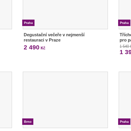
Praha
Praha
Degustační večeře v nejmenší
Třích
restauraci v Praze
pro p
2 490
1 540
Kč
1 3
Brno
Praha