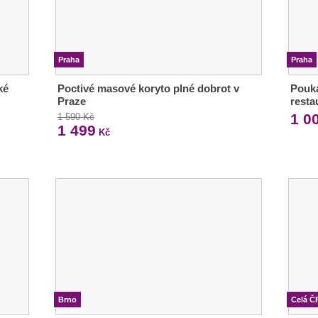
Praha
Praha
ké
Poctivé masové koryto plné dobrot v
Pouka
Praze
resta
1 0
1 590 Kč
1 499
Kč
Brno
Celá Č