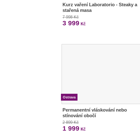
Kurz vaření Laboratorio - Steaky a
stařená masa
7 998 Kč
3 999
Kč
Ostrava
Permanentní vláskování nebo
stínování obočí
2 899 Kč
1 999
Kč