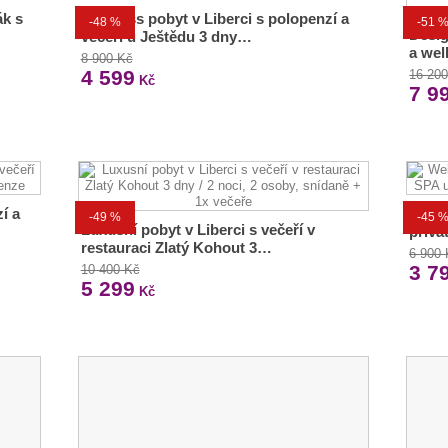
ák s
Wellness pobyt v Liberci s polopenzí a
-48 %
-51 
Desig
večeří u Ještědu 3 dny…
a wel
8 900 Kč
4 599
16 20
Kč
7 9
í a
Welln
-49 %
-45 
Luxusní pobyt v Liberci s večeří v
privá
restauraci Zlatý Kohout 3…
6 900
3 7
10 400 Kč
5 299
Kč