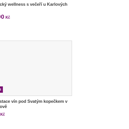
ký wellness s večeří u Karlových
90
Kč
R
stace vín pod Svatým kopečkem v
lově
Kč