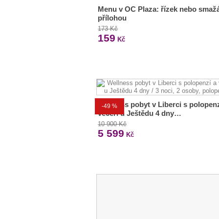
Menu v OC Plaza: řízek nebo smaž
přílohou
173 Kč
159
Kč
Wellness pobyt v Liberci s polopenz
-49 %
večeří u Ještědu 4 dny…
10 900 Kč
5 599
Kč