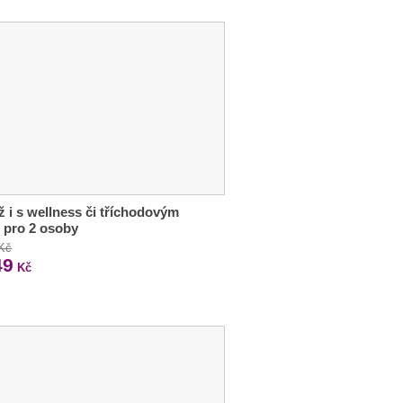
 i s wellness či tříchodovým
 pro 2 osoby
 Kč
49
Kč