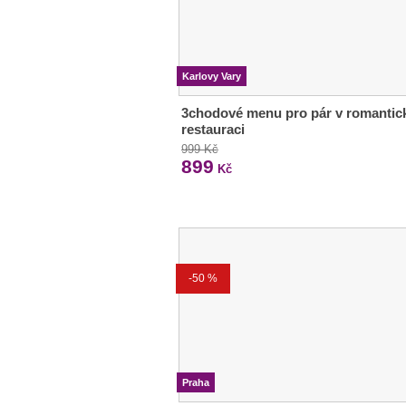
Karlovy Vary
3chodové menu pro pár v romantic
restauraci
999 Kč
899
Kč
-50 %
Praha