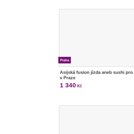
Praha
Asijská fusion jízda aneb sushi pro
v Praze
1 340
Kč