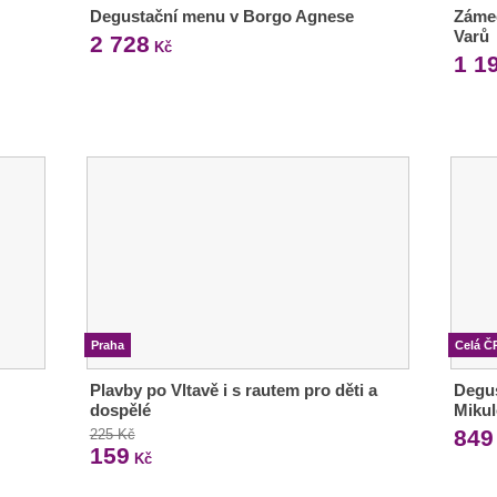
Degustační menu v Borgo Agnese
Zámec
Varů
2 728
Kč
1 1
Praha
Celá Č
Plavby po Vltavě i s rautem pro děti a
Degu
dospělé
Miku
849
225 Kč
159
Kč