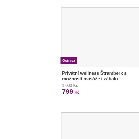
Ostrava
Privátní wellness Štramberk s
možností masáže i zábalu
1 000 Kč
799
Kč