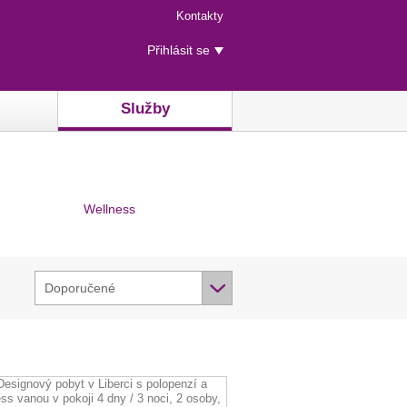
Menu
Kontakty
rychlého
Uživatelské
přístupu
Přihlásit se
menu
Služby
Wellness
Doporučené