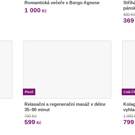
Romantická večeře v Borgo Agnese
Stříh
pánsk
1 000
Kč
400 K
369
Plzeň
Celá Č
Relaxační a regenerační masáž v délce
Kolag
35–90 minut
vyhla
700 Kč
1 000
599
799
Kč