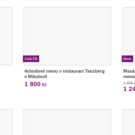
Celá ČR
Brno
4chodové menu v restauraci Tanzberg
Masáž
v Mikulově
menu
1 800
1 400
Kč
1 2