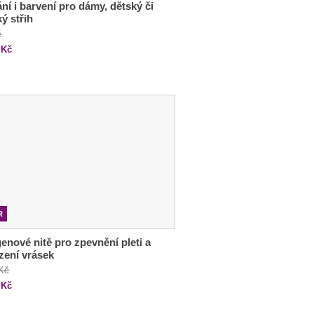
ání i barvení pro dámy, dětský či
ý střih
č
Kč
R
enové nitě pro zpevnění pleti a
zení vrásek
 Kč
Kč