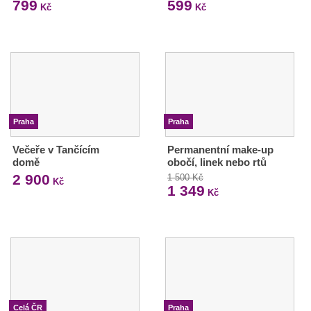
799
599
Kč
Kč
Praha
Praha
Večeře v Tančícím
Permanentní make-up
domě
obočí, linek nebo rtů
2 900
1 500 Kč
Kč
1 349
Kč
Celá ČR
Praha