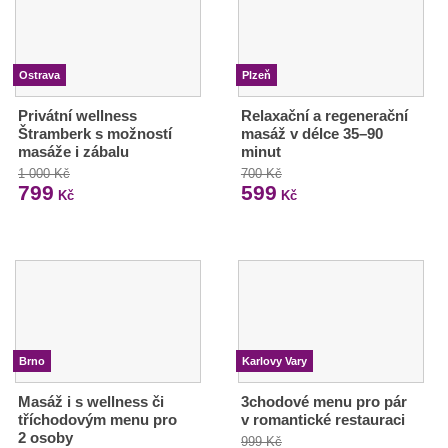
Ostrava
Plzeň
Privátní wellness
Relaxační a regenerační
Štramberk s možností
masáž v délce 35–90
masáže i zábalu
minut
1 000 Kč
700 Kč
799
599
Kč
Kč
Brno
Karlovy Vary
Masáž i s wellness či
3chodové menu pro pár
tříchodovým menu pro
v romantické restauraci
2 osoby
999 Kč