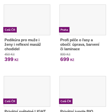
Celá ČR
Praha
Pedikúra pro muže i
Profi péče o řasy a
ženy i reflexní masáž
obočí: úprava, barvení
chodidel
či laminace
450 Kč
800 Kč
399
699
Kč
Kč
Celá ČR
Celá ČR
Privátní světelné LIGHT
Privátní jungle BIO