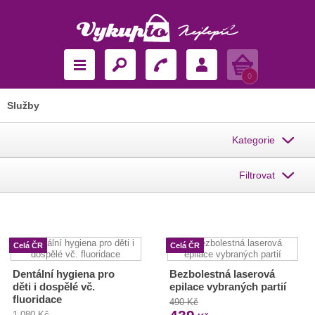
Košík
0
Služby
Kategorie
Filtrovat
Celá ČR
Celá ČR
Dentální hygiena pro
Bezbolestná laserová
děti i dospělé vč.
epilace vybraných partií
fluoridace
490 Kč
1 080 Kč