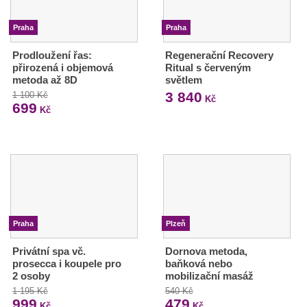
Praha
Praha
Prodloužení řas:
Regenerační Recovery
přirozená i objemová
Ritual s červeným
metoda až 8D
světlem
3 840
1 100 Kč
Kč
699
Kč
Praha
Plzeň
Privátní spa vč.
Dornova metoda,
prosecca i koupele pro
baňková nebo
2 osoby
mobilizační masáž
1 195 Kč
540 Kč
999
479
Kč
Kč