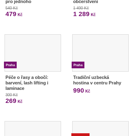
pro jednoho
občerstvení
540 Kč
1 490 Kč
479
1 289
Kč
Kč
Praha
Praha
Péče o řasy a obočí:
Tradiční uzbecká
barvení, lash lifting i
hostina v centru Prahy
laminace
990
Kč
300 Kč
269
Kč