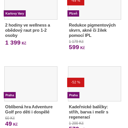
-49 %
Karlovy Vary
Plzeň
2 hodiny ve wellness a
Redukce pigmentových
obědový raut pro 1-2
skvrn, akné či žilek
osoby
pomocí IPL
1 399
1 179 Kč
Kč
599
Kč
-52 %
Praha
Praha
Oblíbená hra Adventure
Kadeřnické balíčky:
Golf pro děti i dospělé
střih, barva i melír s
regenerací
60 Kč
49
1 200 Kč
Kč