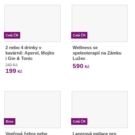
Celá ČR
Celá ČR
2 nebo 4 drinky v
Wellness se
kavárně: Aperol, Mojito
speleoterapií na Zámku
i Gin & Tonic
Lužec
590
240 Kč
Kč
199
Kč
Brno
Celá ČR
Vepřová žebra nebo
Laserová epilace pro