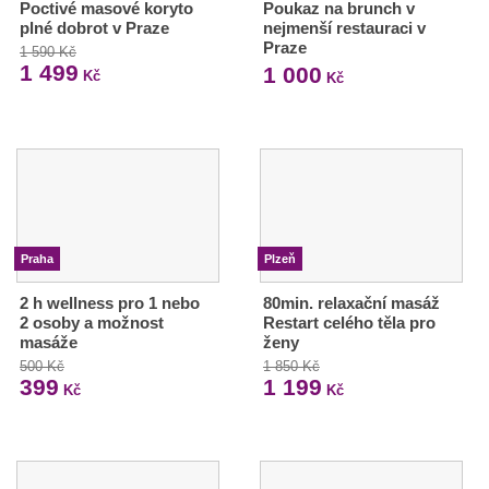
Poctivé masové koryto
Poukaz na brunch v
plné dobrot v Praze
nejmenší restauraci v
Praze
1 590 Kč
1 499
1 000
Kč
Kč
Praha
Plzeň
2 h wellness pro 1 nebo
80min. relaxační masáž
2 osoby a možnost
Restart celého těla pro
masáže
ženy
500 Kč
1 850 Kč
399
1 199
Kč
Kč