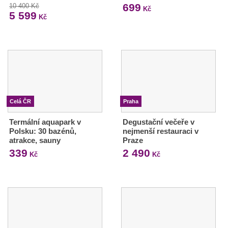
699
10 400 Kč
Kč
5 599
Kč
Celá ČR
Praha
Termální aquapark v
Degustační večeře v
Polsku: 30 bazénů,
nejmenší restauraci v
atrakce, sauny
Praze
339
2 490
Kč
Kč