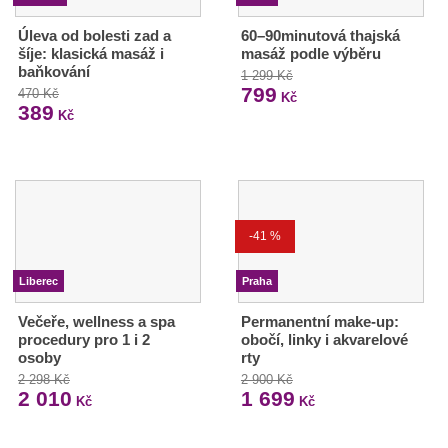
Úleva od bolesti zad a
60–90minutová thajská
šíje: klasická masáž i
masáž podle výběru
baňkování
1 299 Kč
799
470 Kč
Kč
389
Kč
-41 %
Liberec
Praha
Večeře, wellness a spa
Permanentní make-up:
procedury pro 1 i 2
obočí, linky i akvarelové
osoby
rty
2 298 Kč
2 900 Kč
2 010
1 699
Kč
Kč