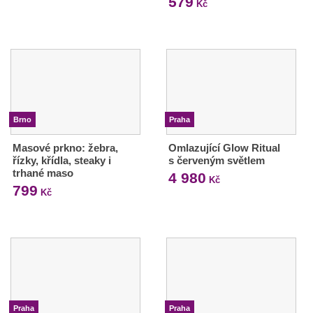
579
Kč
Brno
Praha
Masové prkno: žebra,
Omlazující Glow Ritual
řízky, křídla, steaky i
s červeným světlem
trhané maso
4 980
Kč
799
Kč
Praha
Praha