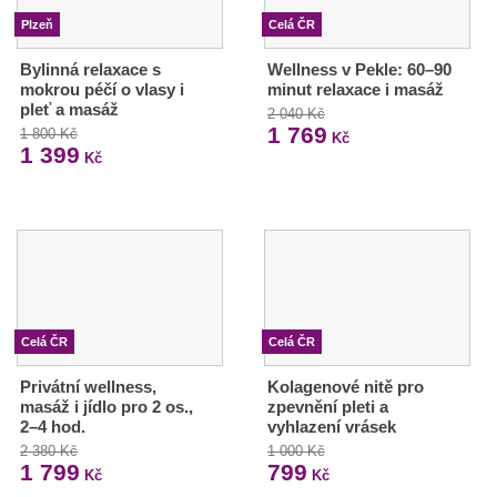
Plzeň
Celá ČR
Bylinná relaxace s
Wellness v Pekle: 60–90
mokrou péčí o vlasy i
minut relaxace i masáž
pleť a masáž
2 040 Kč
1 769
1 800 Kč
Kč
1 399
Kč
Celá ČR
Celá ČR
Privátní wellness,
Kolagenové nitě pro
masáž i jídlo pro 2 os.,
zpevnění pleti a
2–4 hod.
vyhlazení vrásek
2 380 Kč
1 000 Kč
1 799
799
Kč
Kč