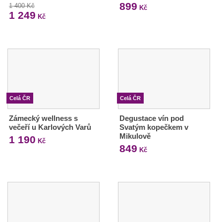
899
1 400 Kč
Kč
1 249
Kč
Celá ČR
Celá ČR
Zámecký wellness s
Degustace vín pod
večeří u Karlových Varů
Svatým kopečkem v
Mikulově
1 190
Kč
849
Kč