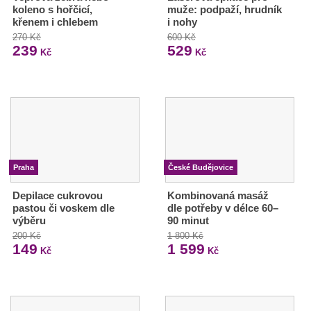
koleno s hořčicí,
muže: podpaží, hrudník
křenem i chlebem
i nohy
270 Kč
600 Kč
239
529
Kč
Kč
Praha
České Budějovice
Depilace cukrovou
Kombinovaná masáž
pastou či voskem dle
dle potřeby v délce 60–
výběru
90 minut
200 Kč
1 800 Kč
149
1 599
Kč
Kč