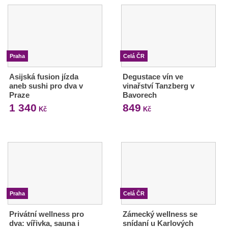
Praha
Celá ČR
Asijská fusion jízda
Degustace vín ve
aneb sushi pro dva v
vinařství Tanzberg v
Praze
Bavorech
1 340
849
Kč
Kč
Praha
Celá ČR
Privátní wellness pro
Zámecký wellness se
dva: vířivka, sauna i
snídaní u Karlových