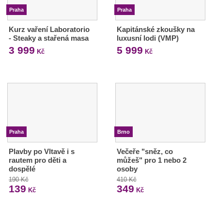
Praha
Praha
Kurz vaření Laboratorio
Kapitánské zkoušky na
- Steaky a stařená masa
luxusní lodi (VMP)
3 999
5 999
Kč
Kč
Praha
Brno
Plavby po Vltavě i s
Večeře "sněz, co
rautem pro děti a
můžeš" pro 1 nebo 2
dospělé
osoby
190 Kč
410 Kč
139
349
Kč
Kč