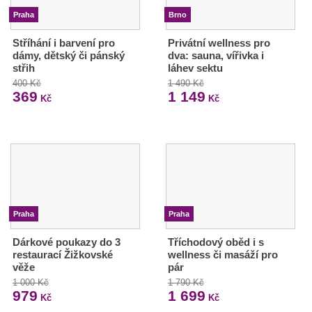
Praha
Brno
Stříhání i barvení pro
Privátní wellness pro
dámy, dětský či pánský
dva: sauna, vířivka i
střih
láhev sektu
400 Kč
1 490 Kč
369
1 149
Kč
Kč
Praha
Praha
Dárkové poukazy do 3
Tříchodový oběd i s
restaurací Žižkovské
wellness či masáží pro
věže
pár
1 000 Kč
1 790 Kč
979
1 699
Kč
Kč