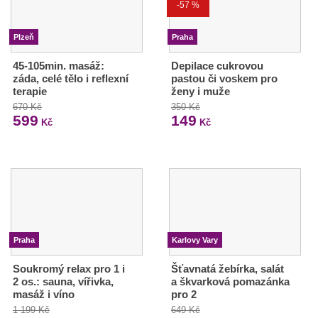
-57 %
Plzeň
Praha
45-105min. masáž:
Depilace cukrovou
záda, celé tělo i reflexní
pastou či voskem pro
terapie
ženy i muže
670 Kč
350 Kč
599
149
Kč
Kč
Praha
Karlovy Vary
Soukromý relax pro 1 i
Šťavnatá žebírka, salát
2 os.: sauna, vířivka,
a škvarková pomazánka
masáž i víno
pro 2
1 199 Kč
649 Kč