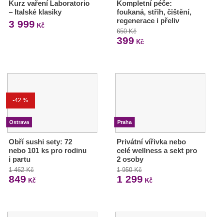
Kurz vaření Laboratorio
Kompletní péče:
– Italské klasiky
foukaná, střih, čištění,
regenerace i přeliv
3 999
Kč
650 Kč
399
Kč
-42 %
Ostrava
Praha
Obří sushi sety: 72
Privátní vířivka nebo
nebo 101 ks pro rodinu
celé wellness a sekt pro
i partu
2 osoby
1 462 Kč
1 950 Kč
849
1 299
Kč
Kč