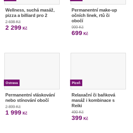
Wellness, suchá masáž,
Permanentní make-up
pizza a billiard pro 2
očních linek, rtů či
obočí
2 698 Kč
2 299
999 Kč
Kč
699
Kč
Ostrava
Plzeň
Permanentní vláskování
Relaxační či baňková
nebo stínování obočí
masáž i kombinace s
Reiki
2 899 Kč
1 999
490 Kč
Kč
399
Kč