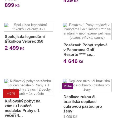
439
Kč
899
Kč
Spolujízda legendární
tříkolkou Velorex 350
Posázaví: Pobyt stylově
2 499
Kč
v Panorama Golf
Resortu **** se…
4 646
Kč
Praha
-46 %
Depilace rukou či
Královský pobyt na
brazilská depilace
zámku Loučeň
cukrovou pastou pro
nedaleko Prahy s 1
ženy
večeří 4…
1 000 Kč