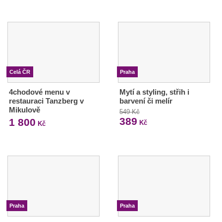
Celá ČR
Praha
4chodové menu v
Mytí a styling, střih i
restauraci Tanzberg v
barvení či melír
Mikulově
549 Kč
389
1 800
Kč
Kč
Praha
Praha