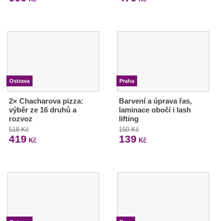
Ostrava
Praha
2× Chacharova pizza:
Barvení a úprava řas,
výběr ze 16 druhů a
laminace obočí i lash
rozvoz
lifting
518 Kč
150 Kč
419
139
Kč
Kč