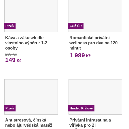
Plzeň
Celá ČR
Káva a zákusek dle
Romantické privátní
vlastního výběru: 1-2
wellness pro dva na 120
osoby
minut
1 989
236 Kč
Kč
149
Kč
Plzeň
Hradec Králové
Antistresová, čínská
Privátní infrasauna a
nebo ájurvédská masáž
vířivka pro 2 i