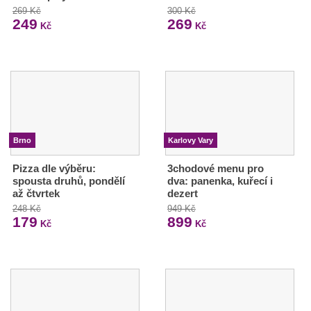
269 Kč
300 Kč
249
269
Kč
Kč
Brno
Karlovy Vary
Pizza dle výběru:
3chodové menu pro
spousta druhů, pondělí
dva: panenka, kuřecí i
až čtvrtek
dezert
248 Kč
949 Kč
179
899
Kč
Kč