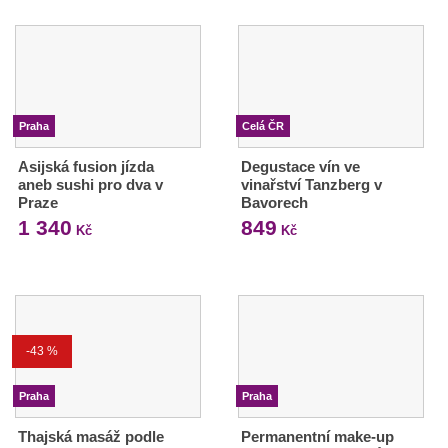
Praha
Celá ČR
Asijská fusion jízda
Degustace vín ve
aneb sushi pro dva v
vinařství Tanzberg v
Praze
Bavorech
1 340
849
Kč
Kč
-43 %
Praha
Praha
Thajská masáž podle
Permanentní make-up