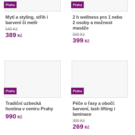
Praha
Praha
Mytí a styling, střih i
2 h wellness pro 1 nebo
barvení či melír
2 osoby a možnost
masáže
549 Kč
389
500 Kč
Kč
399
Kč
Praha
Praha
Tradiční uzbecká
Péče o řasy a obočí:
hostina v centru Prahy
barvení, lash lifting i
laminace
990
Kč
300 Kč
269
Kč