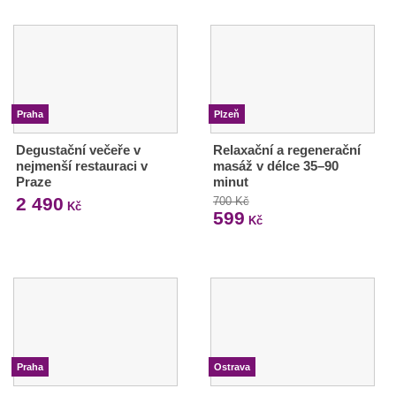
Praha
Plzeň
Degustační večeře v
Relaxační a regenerační
nejmenší restauraci v
masáž v délce 35–90
Praze
minut
2 490
700 Kč
Kč
599
Kč
Praha
Ostrava