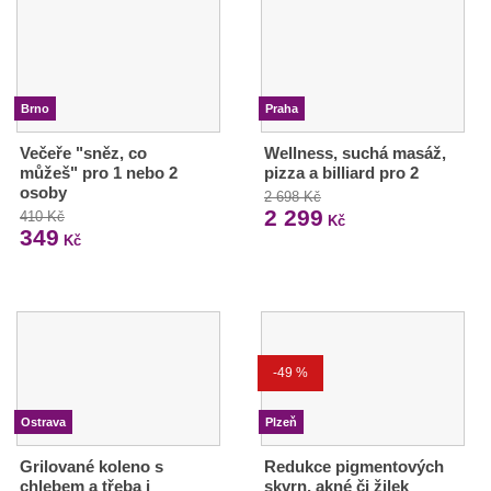
Brno
Praha
Večeře "sněz, co
Wellness, suchá masáž,
můžeš" pro 1 nebo 2
pizza a billiard pro 2
osoby
2 698 Kč
2 299
410 Kč
Kč
349
Kč
-49 %
Ostrava
Plzeň
Grilované koleno s
Redukce pigmentových
chlebem a třeba i
skvrn, akné či žilek