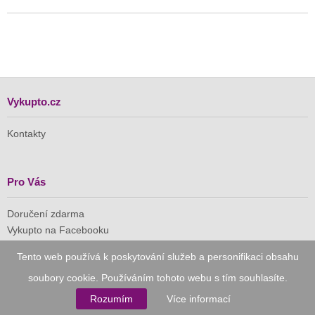
Vykupto.cz
Kontakty
Pro Vás
Doručení zdarma
Vykupto na Facebooku
Tento web používá k poskytování služeb a personifikaci obsahu
Důvěryhodný nákup
soubory cookie. Používáním tohoto webu s tím souhlasíte.
Naše společnost je členem Asociace pro elektronickou
Rozumím
Více informací
komerci (APEK)