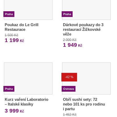
Praha
Praha
Poukaz do Le Grill
Dárkové poukazy do 3
Restaurace
restaurací Žižkovské
věže
1 500 Kč
1 199
2 000 Kč
Kč
1 949
Kč
-42 %
Praha
Ostrava
Kurz vaření Laboratorio
Obří sushi sety: 72
– Italské klasiky
nebo 101 ks pro rodinu
i partu
3 999
Kč
1 462 Kč