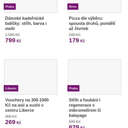
Praha
Brno
Dámské kadeřnické
Pizza dle výběru:
balíčky: střih, barva i
spousta druhů, pondělí
melír
až čtvrtek
1 560 Kč
248 Kč
799
179
Kč
Kč
Liberec
Praha
Vouchery na 300-1000
Střih a foukání i
Kč na asii a sushi v
regenerace s
centru Liberce
mikromelírem či
balayage
300 Kč
269
699 Kč
Kč
629
Kč