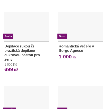
Praha
Brno
Depilace rukou či
Romantická večeře v
brazilská depilace
Borgo Agnese
cukrovou pastou pro
1 000
Kč
ženy
1 000 Kč
699
Kč