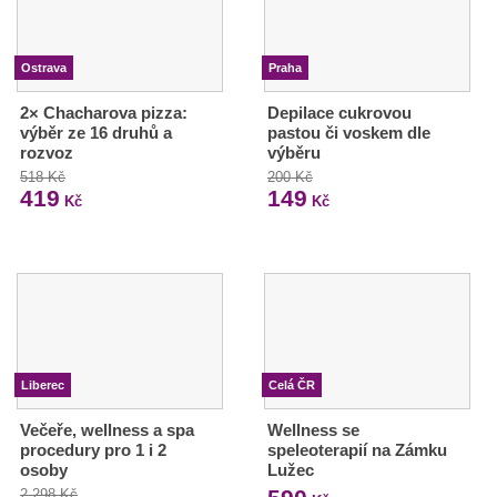
Ostrava
Praha
2× Chacharova pizza:
Depilace cukrovou
výběr ze 16 druhů a
pastou či voskem dle
rozvoz
výběru
518 Kč
200 Kč
419
149
Kč
Kč
Liberec
Celá ČR
Večeře, wellness a spa
Wellness se
procedury pro 1 i 2
speleoterapií na Zámku
osoby
Lužec
2 298 Kč