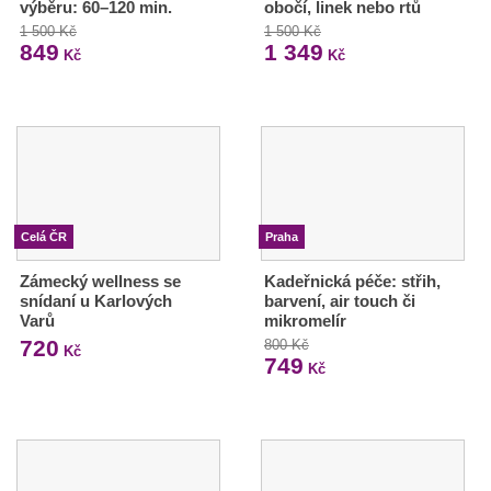
výběru: 60–120 min.
obočí, linek nebo rtů
1 500 Kč
1 500 Kč
849
1 349
Kč
Kč
Celá ČR
Praha
Zámecký wellness se
Kadeřnická péče: střih,
snídaní u Karlových
barvení, air touch či
Varů
mikromelír
720
800 Kč
Kč
749
Kč