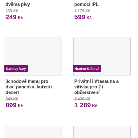
dvěma pivy
pomocí IPL
269 Kč
1 179 Kč
249
599
Kč
Kč
Karlovy Vary
Hradec Králové
3chodové menu pro
Privátní infrasauna a
dva: panenka, kuřecí i
vířivka pro 2 i
dezert
občerstvení
949 Kč
1 490 Kč
899
1 289
Kč
Kč