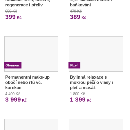
regenerace i přeliv
baňkování
650 Kč
470 Kč
399
389
Kč
Kč
Olomouc
Plzeň
Permanentní make-up
Bylinná relaxace s
obočí nebo rtů vč.
mokrou péčí o vlasy i
korekce
pleť a masáž
4 400 Kč
1 800 Kč
3 999
1 399
Kč
Kč