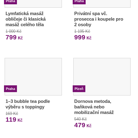
Praha
Praha
Lymfatická masáž
Privátní spa vč.
obličeje či klasická
prosecca i koupele pro
masáž celého těla
2 osoby
1 000 Kč
1 195 Kč
799
999
Kč
Kč
Praha
Plzeň
1–3 bubble tea podle
Dornova metoda,
výběru s toppingy
baňková nebo
mobilizační masáž
169 Kč
119
540 Kč
Kč
479
Kč