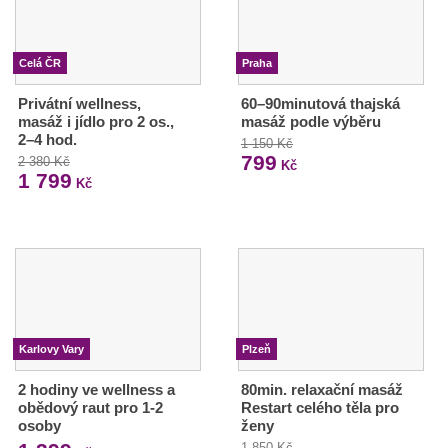
Celá ČR
Praha
Privátní wellness,
60–90minutová thajská
masáž i jídlo pro 2 os.,
masáž podle výběru
2–4 hod.
1 150 Kč
799
2 380 Kč
Kč
1 799
Kč
Karlovy Vary
Plzeň
2 hodiny ve wellness a
80min. relaxační masáž
obědový raut pro 1-2
Restart celého těla pro
osoby
ženy
1 850 Kč