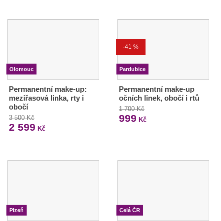
-41 %
Olomouc
Pardubice
Permanentní make-up:
Permanentní make-up
meziřasová linka, rty i
očních linek, obočí i rtů
obočí
1 700 Kč
999
3 500 Kč
Kč
2 599
Kč
Plzeň
Celá ČR