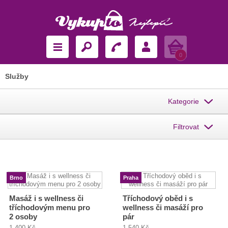
Košík
0
Služby
Kategorie
Filtrovat
Brno
Praha
Masáž i s wellness či
Tříchodový oběd i s
tříchodovým menu pro
wellness či masáží pro
2 osoby
pár
1 400 Kč
1 540 Kč