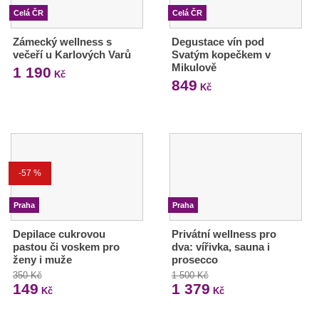
Celá ČR
Celá ČR
Zámecký wellness s
Degustace vín pod
večeří u Karlových Varů
Svatým kopečkem v
Mikulově
1 190
Kč
849
Kč
-57 %
Praha
Praha
Depilace cukrovou
Privátní wellness pro
pastou či voskem pro
dva: vířivka, sauna i
ženy i muže
prosecco
350 Kč
1 500 Kč
149
1 379
Kč
Kč