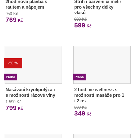
2hodinová plavba s
Střih i barvení či melír
rautem a nápojem
pro všechny délky
vlasů
950 Kč
769
900 Kč
Kč
599
Kč
-50 %
Praha
Praha
Nasávací kryolipolýza i
2 hod. ve wellness s
s možností rázové vlny
možností masáže pro 1
i 2 os.
1 590 Kč
799
500 Kč
Kč
349
Kč