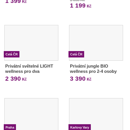
1 399
Kč
1 199
Kč
Celá ČR
Celá ČR
Privátní světelné LIGHT
Privátní jungle BIO
wellness pro dva
wellness pro 2-4 osoby
2 390
3 390
Kč
Kč
Praha
Karlovy Vary