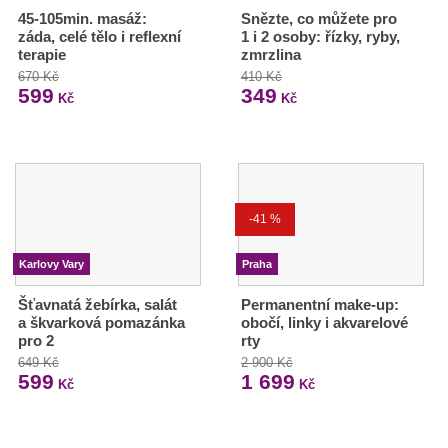
45-105min. masáž:
Snězte, co můžete pro
záda, celé tělo i reflexní
1 i 2 osoby: řízky, ryby,
terapie
zmrzlina
670 Kč
410 Kč
599
349
Kč
Kč
-41 %
Karlovy Vary
Praha
Šťavnatá žebírka, salát
Permanentní make-up:
a škvarková pomazánka
obočí, linky i akvarelové
pro 2
rty
649 Kč
2 900 Kč
599
1 699
Kč
Kč