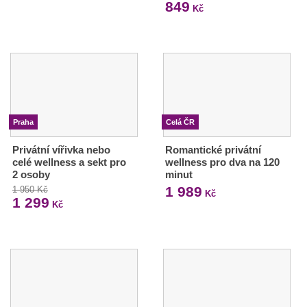
849
Kč
Praha
Celá ČR
Privátní vířivka nebo
Romantické privátní
celé wellness a sekt pro
wellness pro dva na 120
2 osoby
minut
1 989
1 950 Kč
Kč
1 299
Kč