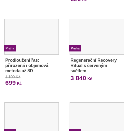
Praha
Praha
Prodloužení řas:
Regenerační Recovery
přirozená i objemová
Ritual s červeným
metoda až 8D
světlem
3 840
1 100 Kč
Kč
699
Kč