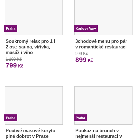
Praha
Karlovy Vary
Soukromý relax pro 1 i
3chodové menu pro pár
2 os.: sauna, vířivka,
v romantické restauraci
masáž i víno
999 Kč
899
1 199 Kč
Kč
799
Kč
Praha
Praha
Poctivé masové koryto
Poukaz na brunch v
plné dobrot v Praze
nejmenší restauraci v