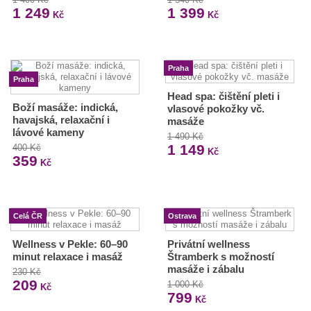
1 249
1 399
Kč
Kč
Praha
Praha
Head spa: čištění pleti i
Boží masáže: indická,
vlasové pokožky vč.
havajská, relaxační i
masáže
lávové kameny
1 490 Kč
1 149
400 Kč
Kč
359
Kč
Celá ČR
Ostrava
Wellness v Pekle: 60–90
Privátní wellness
minut relaxace i masáž
Štramberk s možností
masáže i zábalu
230 Kč
209
1 000 Kč
Kč
799
Kč