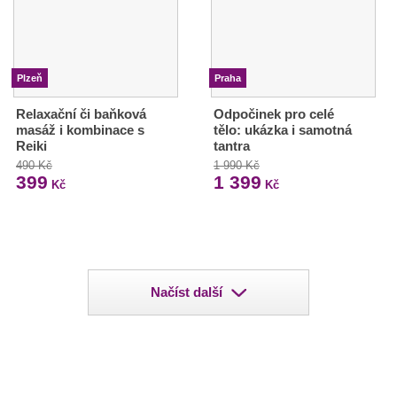
Plzeň
Praha
Relaxační či baňková
Odpočinek pro celé
masáž i kombinace s
tělo: ukázka i samotná
Reiki
tantra
490 Kč
1 990 Kč
399
1 399
Kč
Kč
Načíst další