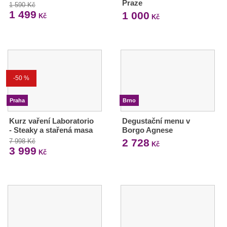
Praze
1 590 Kč
1 499
1 000
Kč
Kč
-50 %
Praha
Brno
Kurz vaření Laboratorio
Degustační menu v
- Steaky a stařená masa
Borgo Agnese
2 728
7 998 Kč
Kč
3 999
Kč