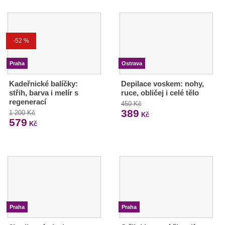
-52 %
Praha
Ostrava
Kadeřnické balíčky:
Depilace voskem: nohy,
střih, barva i melír s
ruce, obličej i celé tělo
regenerací
450 Kč
389
1 200 Kč
Kč
579
Kč
Praha
Praha