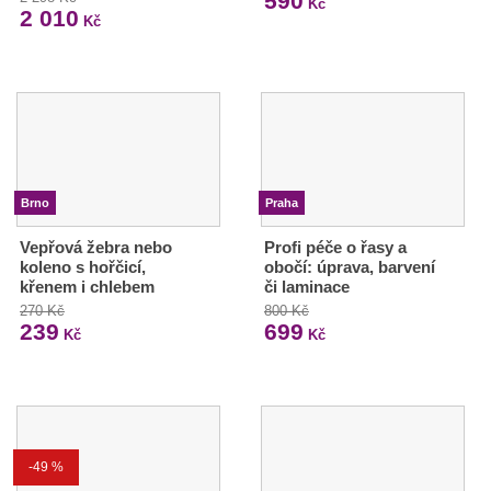
590
Kč
2 010
Kč
Brno
Praha
Vepřová žebra nebo
Profi péče o řasy a
koleno s hořčicí,
obočí: úprava, barvení
křenem i chlebem
či laminace
270 Kč
800 Kč
239
699
Kč
Kč
-49 %