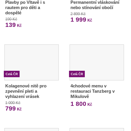
Plavby po Vltavě i s
Permanentní vláskování
rautem pro děti a
nebo stínování obočí
dospělé
2 899 Kč
1 999
190 Kč
Kč
139
Kč
Celá ČR
Celá ČR
Kolagenové nitě pro
4chodové menu v
zpevnění pleti a
restauraci Tanzberg v
vyhlazení vrásek
Mikulově
1 800
1 000 Kč
Kč
799
Kč