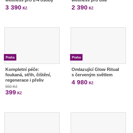
3 390
2 390
Kč
Kč
Praha
Praha
Kompletní péče:
Omlazující Glow Ritual
foukaná, střih, čištění,
s červeným světlem
regenerace i přeliv
4 980
Kč
650 Kč
399
Kč