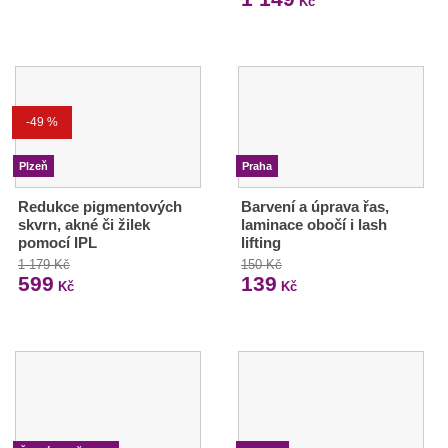
Kč
-49 %
Plzeň
Praha
Redukce pigmentových
Barvení a úprava řas,
skvrn, akné či žilek
laminace obočí i lash
pomocí IPL
lifting
1 179 Kč
150 Kč
599
139
Kč
Kč