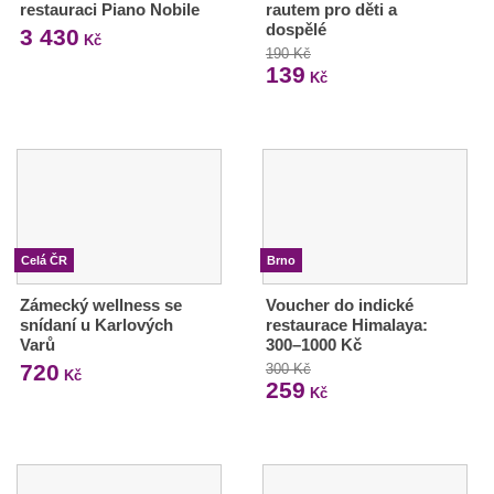
restauraci Piano Nobile
rautem pro děti a
dospělé
3 430
Kč
190 Kč
139
Kč
Celá ČR
Brno
Zámecký wellness se
Voucher do indické
snídaní u Karlových
restaurace Himalaya:
Varů
300–1000 Kč
720
300 Kč
Kč
259
Kč