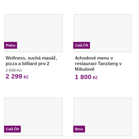
Praha
Celá ČR
Wellness, suchá masáž,
4chodové menu v
pizza a billiard pro 2
restauraci Tanzberg v
Mikulově
2 698 Kč
2 299
1 800
Kč
Kč
Celá ČR
Brno