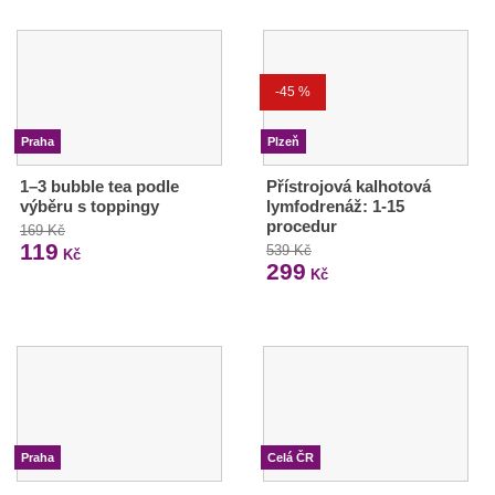
-45 %
Praha
Plzeň
1–3 bubble tea podle
Přístrojová kalhotová
výběru s toppingy
lymfodrenáž: 1-15
procedur
169 Kč
119
539 Kč
Kč
299
Kč
Praha
Celá ČR