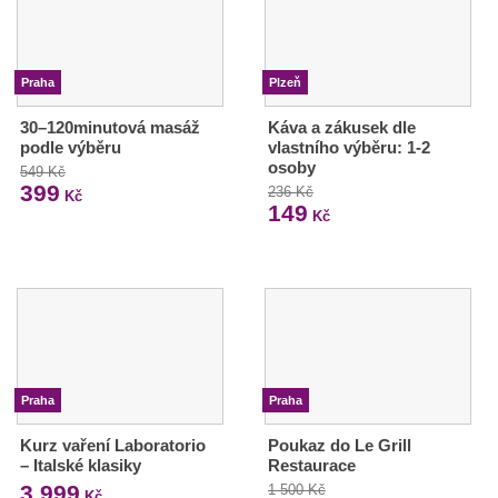
Praha
Plzeň
30–120minutová masáž
Káva a zákusek dle
podle výběru
vlastního výběru: 1-2
osoby
549 Kč
399
236 Kč
Kč
149
Kč
Praha
Praha
Kurz vaření Laboratorio
Poukaz do Le Grill
– Italské klasiky
Restaurace
3 999
1 500 Kč
Kč