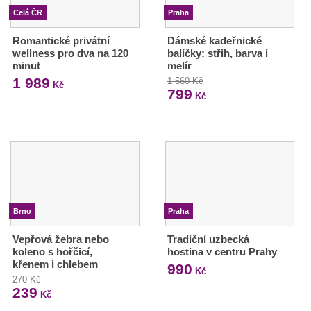
Celá ČR
Praha
Romantické privátní
Dámské kadeřnické
wellness pro dva na 120
balíčky: střih, barva i
minut
melír
1 989
1 560 Kč
Kč
799
Kč
Brno
Praha
Vepřová žebra nebo
Tradiční uzbecká
koleno s hořčicí,
hostina v centru Prahy
křenem i chlebem
990
Kč
270 Kč
239
Kč