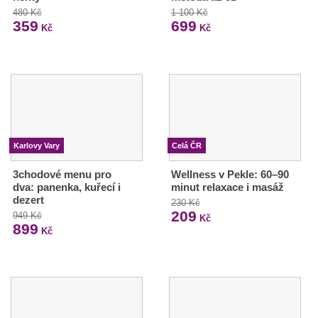
480 Kč
1 100 Kč
359
699
Kč
Kč
Karlovy Vary
Celá ČR
3chodové menu pro
Wellness v Pekle: 60–90
dva: panenka, kuřecí i
minut relaxace i masáž
dezert
230 Kč
209
949 Kč
Kč
899
Kč