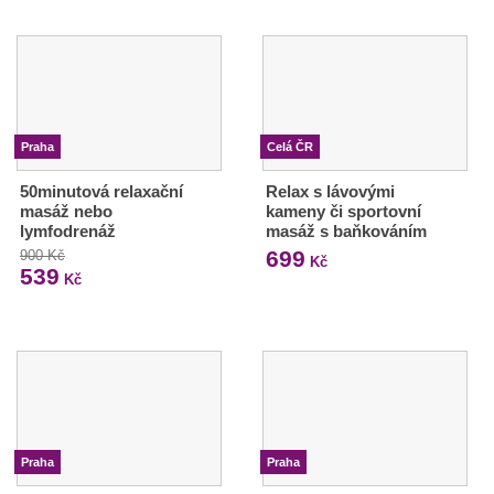
Praha
Celá ČR
50minutová relaxační
Relax s lávovými
masáž nebo
kameny či sportovní
lymfodrenáž
masáž s baňkováním
699
900 Kč
Kč
539
Kč
Praha
Praha