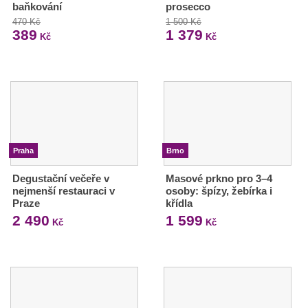
baňkování
prosecco
470 Kč
1 500 Kč
389
1 379
Kč
Kč
Praha
Brno
Degustační večeře v
Masové prkno pro 3–4
nejmenší restauraci v
osoby: špízy, žebírka i
Praze
křídla
2 490
1 599
Kč
Kč