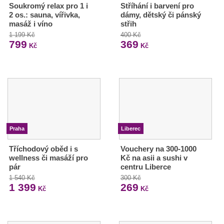
Soukromý relax pro 1 i
Stříhání i barvení pro
2 os.: sauna, vířivka,
dámy, dětský či pánský
masáž i víno
střih
1 199 Kč
400 Kč
799
369
Kč
Kč
Praha
Liberec
Tříchodový oběd i s
Vouchery na 300-1000
wellness či masáží pro
Kč na asii a sushi v
pár
centru Liberce
1 540 Kč
300 Kč
1 399
269
Kč
Kč