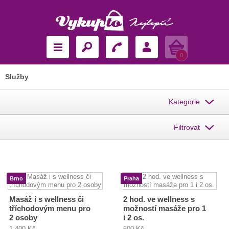
Košík
0
Služby
Kategorie
Filtrovat
Brno
Praha
Masáž i s wellness či
2 hod. ve wellness s
tříchodovým menu pro
možností masáže pro 1
2 osoby
i 2 os.
1 400 Kč
500 Kč