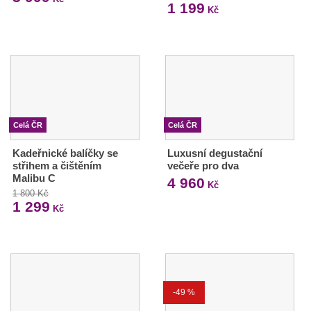
1 199
Kč
Celá ČR
Celá ČR
Kadeřnické balíčky se
Luxusní degustační
střihem a čištěním
večeře pro dva
Malibu C
4 960
Kč
1 800 Kč
1 299
Kč
-49 %