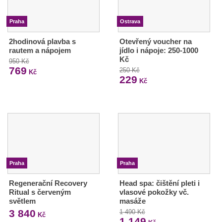
Praha
Ostrava
2hodinová plavba s
Otevřený voucher na
rautem a nápojem
jídlo i nápoje: 250-1000
Kč
950 Kč
769
250 Kč
Kč
229
Kč
Praha
Praha
Regenerační Recovery
Head spa: čištění pleti i
Ritual s červeným
vlasové pokožky vč.
světlem
masáže
3 840
1 490 Kč
Kč
1 149