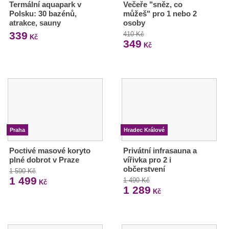
Termální aquapark v
Večeře "sněz, co
Polsku: 30 bazénů,
můžeš" pro 1 nebo 2
atrakce, sauny
osoby
339
410 Kč
Kč
349
Kč
Praha
Hradec Králové
Poctivé masové koryto
Privátní infrasauna a
plné dobrot v Praze
vířivka pro 2 i
občerstvení
1 590 Kč
1 499
1 490 Kč
Kč
1 289
Kč