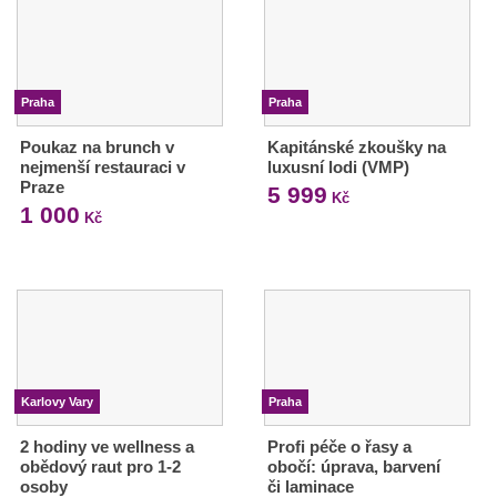
Praha
Praha
Poukaz na brunch v
Kapitánské zkoušky na
nejmenší restauraci v
luxusní lodi (VMP)
Praze
5 999
Kč
1 000
Kč
Karlovy Vary
Praha
2 hodiny ve wellness a
Profi péče o řasy a
obědový raut pro 1-2
obočí: úprava, barvení
osoby
či laminace