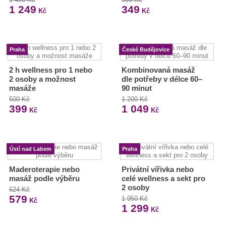
1 249
349
Kč
Kč
Praha
České Budějovice
2 h wellness pro 1 nebo
Kombinovaná masáž
2 osoby a možnost
dle potřeby v délce 60–
masáže
90 minut
500 Kč
1 200 Kč
399
1 049
Kč
Kč
Ústí nad Labem
Praha
Maderoterapie nebo
Privátní vířivka nebo
masáž podle výběru
celé wellness a sekt pro
2 osoby
624 Kč
579
1 950 Kč
Kč
1 299
Kč