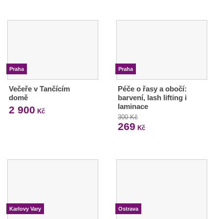
Praha
Praha
Večeře v Tančícím
Péče o řasy a obočí:
domě
barvení, lash lifting i
laminace
2 900
Kč
300 Kč
269
Kč
Karlovy Vary
Ostrava