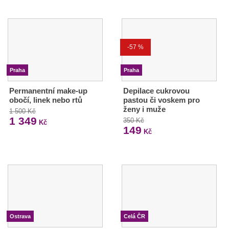
-57 %
Praha
Praha
Permanentní make-up
Depilace cukrovou
obočí, linek nebo rtů
pastou či voskem pro
ženy i muže
1 500 Kč
1 349
350 Kč
Kč
149
Kč
Ostrava
Celá ČR