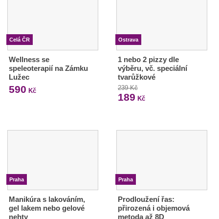
Celá ČR
Ostrava
Wellness se
1 nebo 2 pizzy dle
speleoterapií na Zámku
výběru, vč. speciální
Lužec
tvarůžkové
590
239 Kč
Kč
189
Kč
Praha
Praha
Manikúra s lakováním,
Prodloužení řas:
gel lakem nebo gelové
přirozená i objemová
nehty
metoda až 8D