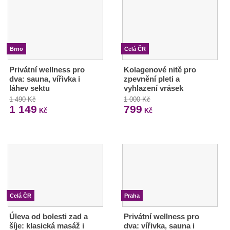
Brno
Celá ČR
Privátní wellness pro
Kolagenové nitě pro
dva: sauna, vířivka i
zpevnění pleti a
láhev sektu
vyhlazení vrásek
1 490 Kč
1 000 Kč
1 149
799
Kč
Kč
Celá ČR
Praha
Úleva od bolesti zad a
Privátní wellness pro
šíje: klasická masáž i
dva: vířivka, sauna i