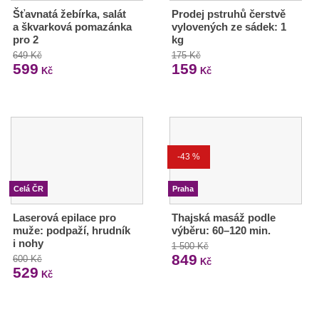
Šťavnatá žebírka, salát
Prodej pstruhů čerstvě
a škvarková pomazánka
vylovených ze sádek: 1
pro 2
kg
649 Kč
175 Kč
599
159
Kč
Kč
-43 %
Celá ČR
Praha
Laserová epilace pro
Thajská masáž podle
muže: podpaží, hrudník
výběru: 60–120 min.
i nohy
1 500 Kč
849
600 Kč
Kč
529
Kč