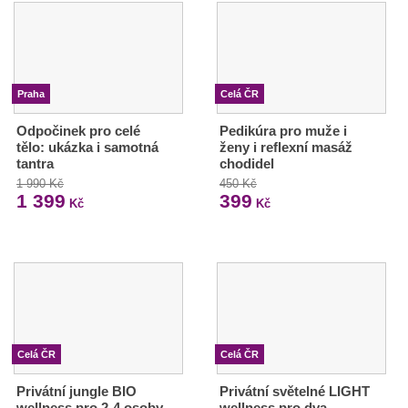
Praha
Celá ČR
Odpočinek pro celé
Pedikúra pro muže i
tělo: ukázka i samotná
ženy i reflexní masáž
tantra
chodidel
1 990 Kč
450 Kč
1 399
399
Kč
Kč
Celá ČR
Celá ČR
Privátní jungle BIO
Privátní světelné LIGHT
wellness pro 2-4 osoby
wellness pro dva