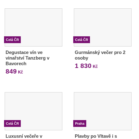
Celá ČR
Celá ČR
Degustace vín ve
Gurmánský večer pro 2
vinařství Tanzberg v
osoby
Bavorech
1 830
Kč
849
Kč
Celá ČR
Praha
Luxusní večeře v
Plavby po Vltavě i s