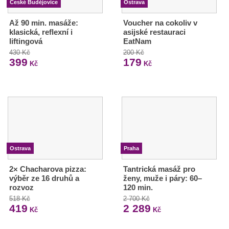
České Budějovice
Ostrava
Až 90 min. masáže:
Voucher na cokoliv v
klasická, reflexní i
asijské restauraci
liftingová
EatNam
430 Kč
200 Kč
399
179
Kč
Kč
Ostrava
Praha
2× Chacharova pizza:
Tantrická masáž pro
výběr ze 16 druhů a
ženy, muže i páry: 60–
rozvoz
120 min.
518 Kč
2 700 Kč
419
2 289
Kč
Kč