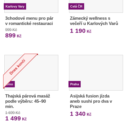
Karlovy Vary
Celá ČR
3chodové menu pro pár
Zámecký wellness s
v romantické restauraci
večeří u Karlových Varů
1 190
999 Kč
Kč
899
Kč
Brno
Praha
Thajská párová masáž
Asijská fusion jízda
podle výběru: 45–90
aneb sushi pro dva v
min.
Praze
1 340
1 699 Kč
Kč
1 499
Kč