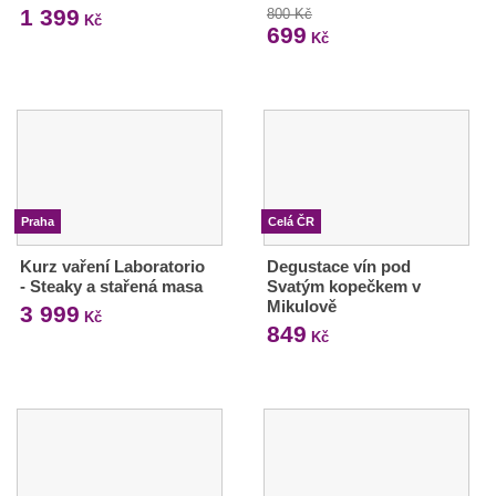
1 399
800 Kč
Kč
699
Kč
Praha
Celá ČR
Kurz vaření Laboratorio
Degustace vín pod
- Steaky a stařená masa
Svatým kopečkem v
Mikulově
3 999
Kč
849
Kč