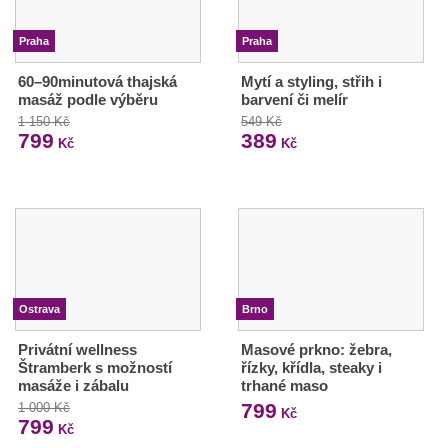
Praha
Praha
60–90minutová thajská
Mytí a styling, střih i
masáž podle výběru
barvení či melír
1 150 Kč
549 Kč
799
389
Kč
Kč
Ostrava
Brno
Privátní wellness
Masové prkno: žebra,
Štramberk s možností
řízky, křídla, steaky i
masáže i zábalu
trhané maso
799
1 000 Kč
Kč
799
Kč