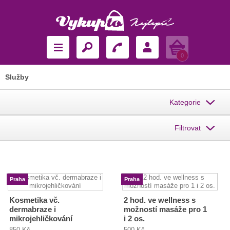
Košík
0
Služby
Kategorie
Filtrovat
Praha
Praha
Kosmetika vč.
2 hod. ve wellness s
dermabraze i
možností masáže pro 1
mikrojehličkování
i 2 os.
850 Kč
500 Kč