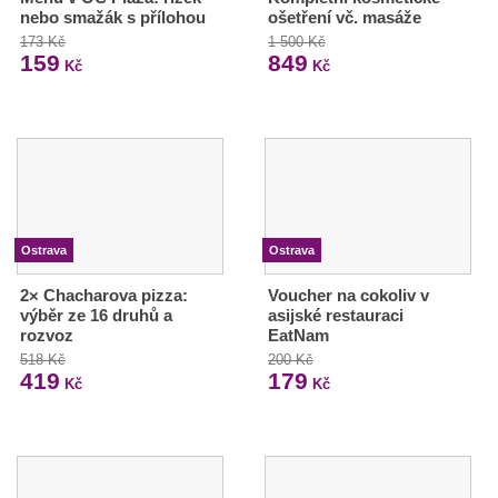
nebo smažák s přílohou
ošetření vč. masáže
173 Kč
1 500 Kč
159
849
Kč
Kč
Ostrava
Ostrava
2× Chacharova pizza:
Voucher na cokoliv v
výběr ze 16 druhů a
asijské restauraci
rozvoz
EatNam
518 Kč
200 Kč
419
179
Kč
Kč