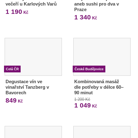
večeří u Karlových Varů
aneb sushi pro dva v
Praze
1 190
Kč
1 340
Kč
Celá ČR
České Budějovice
Degustace vín ve
Kombinovaná masáž
vinařství Tanzberg v
dle potřeby v délce 60–
Bavorech
90 minut
849
1 200 Kč
Kč
1 049
Kč