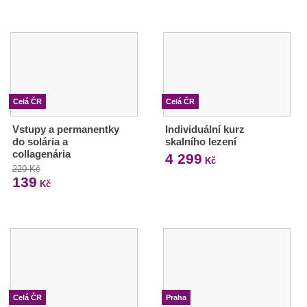
Celá ČR
Celá ČR
Vstupy a permanentky
Individuální kurz
do solária a
skalního lezení
collagenária
4 299
Kč
220 Kč
139
Kč
Celá ČR
Praha