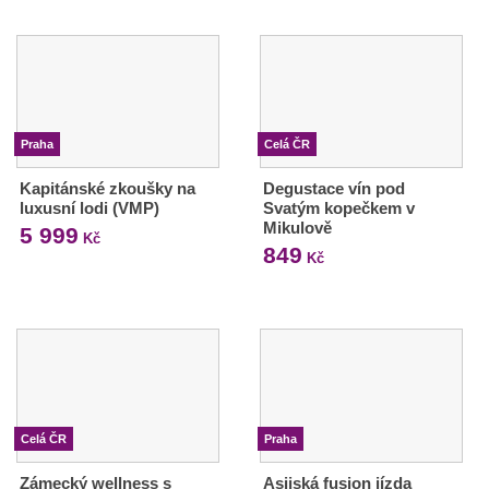
Praha
Celá ČR
Kapitánské zkoušky na
Degustace vín pod
luxusní lodi (VMP)
Svatým kopečkem v
Mikulově
5 999
Kč
849
Kč
Celá ČR
Praha
Zámecký wellness s
Asijská fusion jízda