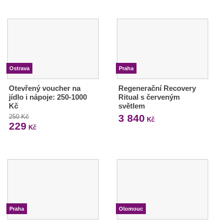
Ostrava
Praha
Otevřený voucher na
Regenerační Recovery
jídlo i nápoje: 250-1000
Ritual s červeným
Kč
světlem
3 840
250 Kč
Kč
229
Kč
Praha
Olomouc