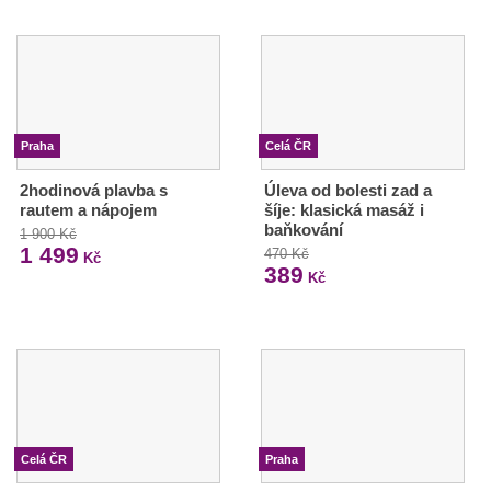
Praha
Celá ČR
2hodinová plavba s
Úleva od bolesti zad a
rautem a nápojem
šíje: klasická masáž i
baňkování
1 900 Kč
1 499
470 Kč
Kč
389
Kč
Celá ČR
Praha