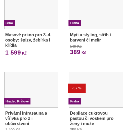
Brno
Praha
Masové prkno pro 3–4
Mytí a styling, střih i
osoby: špízy, žebírka i
barvení či melír
křídla
549 Kč
389
1 599
Kč
Kč
-57 %
Hradec Králové
Praha
Privátní infrasauna a
Depilace cukrovou
vířivka pro 2 i
pastou či voskem pro
občerstvení
ženy i muže
1 490 Kč
350 Kč