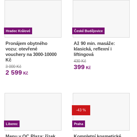
Hradec Králové
České Budějovice
Pronájem obytného
Až 90 min. masáže:
vozu: otevřené
klasická, reflexní i
vouchery na 3000-10000
liftingová
Kč
430 Kč
399
3 000 Kč
Kč
2 599
Kč
-43 %
Liberec
Praha
Menu v OC Plaza: řízek
Kompletní kosmetické