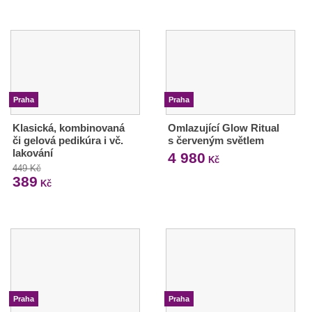
Praha
Praha
Klasická, kombinovaná
Omlazující Glow Ritual
či gelová pedikúra i vč.
s červeným světlem
lakování
4 980
Kč
449 Kč
389
Kč
Praha
Praha