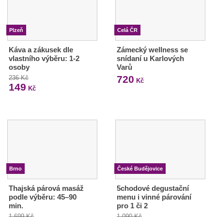
Plzeň
Celá ČR
Káva a zákusek dle
Zámecký wellness se
vlastního výběru: 1-2
snídaní u Karlových
osoby
Varů
720
236 Kč
Kč
149
Kč
Brno
České Budějovice
Thajská párová masáž
5chodové degustační
podle výběru: 45–90
menu i vinné párování
min.
pro 1 či 2
1 699 Kč
1 090 Kč