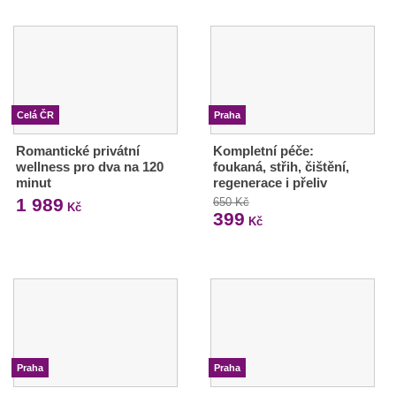
Celá ČR
Praha
Romantické privátní
Kompletní péče:
wellness pro dva na 120
foukaná, střih, čištění,
minut
regenerace i přeliv
1 989
650 Kč
Kč
399
Kč
Praha
Praha