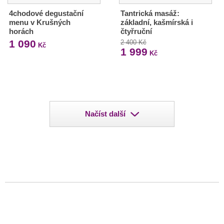
4chodové degustační
Tantrická masáž:
menu v Krušných
základní, kašmírská i
horách
čtyřruční
1 090
2 400 Kč
Kč
1 999
Kč
Načíst další