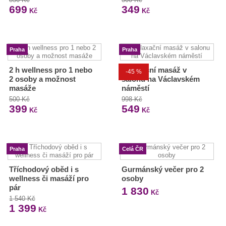
699
349
Kč
Kč
Praha
Praha
2 h wellness pro 1 nebo
Relaxační masáž v
-45 %
2 osoby a možnost
salonu na Václavském
masáže
náměstí
500 Kč
998 Kč
399
549
Kč
Kč
Praha
Celá ČR
Tříchodový oběd i s
Gurmánský večer pro 2
wellness či masáží pro
osoby
pár
1 830
Kč
1 540 Kč
1 399
Kč