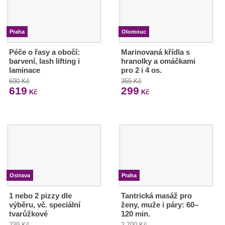
Praha
Olomouc
Péče o řasy a obočí:
Marinovaná křídla s
barvení, lash lifting i
hranolky a omáčkami
laminace
pro 2 i 4 os.
690 Kč
355 Kč
619
299
Kč
Kč
Ostrava
Praha
1 nebo 2 pizzy dle
Tantrická masáž pro
výběru, vč. speciální
ženy, muže i páry: 60–
tvarůžkové
120 min.
239 Kč
2 700 Kč