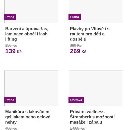
Praha
Praha
Barvení a úprava řas,
Plavby po Vltavě i s
laminace obočí i lash
rautem pro děti a
lifting
dospělé
150 Kč
380 Kč
139
269
Kč
Kč
Praha
Ostrava
Manikúra s lakováním,
Privátní wellness
gel lakem nebo gelové
Štramberk s možností
nehty
masáže i zábalu
480 Kč
1 000 Kč