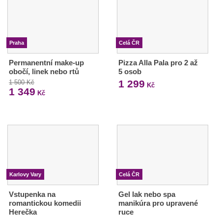
Praha
Celá ČR
Permanentní make-up
Pizza Alla Pala pro 2 až
obočí, linek nebo rtů
5 osob
1 299
1 500 Kč
Kč
1 349
Kč
Karlovy Vary
Celá ČR
Vstupenka na
Gel lak nebo spa
romantickou komedii
manikúra pro upravené
Herečka
ruce