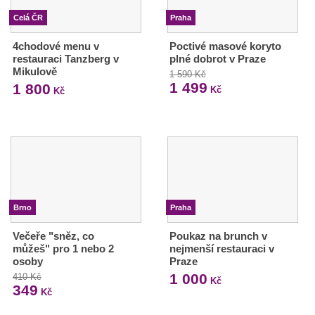
Celá ČR
Praha
4chodové menu v
Poctivé masové koryto
restauraci Tanzberg v
plné dobrot v Praze
Mikulově
1 590 Kč
1 499
1 800
Kč
Kč
Brno
Praha
Večeře "sněz, co
Poukaz na brunch v
můžeš" pro 1 nebo 2
nejmenší restauraci v
osoby
Praze
1 000
410 Kč
Kč
349
Kč