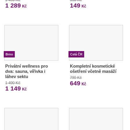
1 289
149
Kč
Kč
Brno
Celá ČR
Privátní wellness pro
Kompletní kosmetické
dva: sauna, vířivka i
ošetření včetně masáží
láhev sektu
790 Kč
649
1 490 Kč
Kč
1 149
Kč