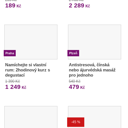
189
2 289
Kč
Kč
Praha
Plzeň
Namíchejte si vlastní
Antistresová, čínská
rum: 2hodinový kurz s
nebo ájurvédská masáž
degustací
pro jednoho
1 390 Kč
540 Kč
1 249
479
Kč
Kč
-45 %