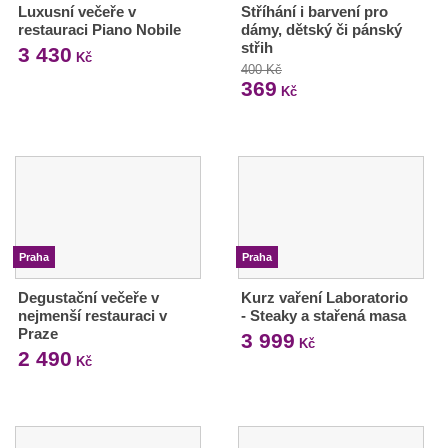
Luxusní večeře v
Stříhání i barvení pro
restauraci Piano Nobile
dámy, dětský či pánský
střih
3 430
Kč
400 Kč
369
Kč
Praha
Praha
Degustační večeře v
Kurz vaření Laboratorio
nejmenší restauraci v
- Steaky a stařená masa
Praze
3 999
Kč
2 490
Kč