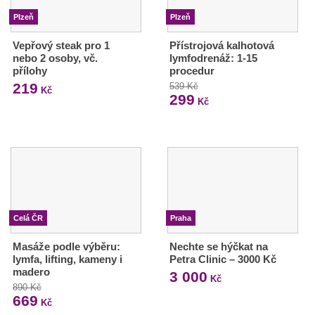
Plzeň
Plzeň
Vepřový steak pro 1
Přístrojová kalhotová
nebo 2 osoby, vč.
lymfodrenáž: 1-15
přílohy
procedur
219
539 Kč
Kč
299
Kč
Celá ČR
Praha
Masáže podle výběru:
Nechte se hýčkat na
lymfa, lifting, kameny i
Petra Clinic – 3000 Kč
madero
3 000
Kč
890 Kč
669
Kč