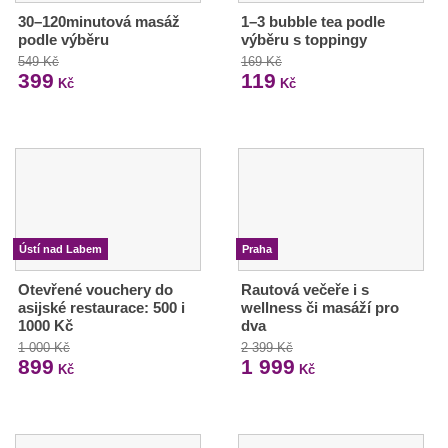
30–120minutová masáž
1–3 bubble tea podle
podle výběru
výběru s toppingy
549 Kč
169 Kč
399
119
Kč
Kč
Ústí nad Labem
Praha
Otevřené vouchery do
Rautová večeře i s
asijské restaurace: 500 i
wellness či masáží pro
1000 Kč
dva
1 000 Kč
2 399 Kč
899
1 999
Kč
Kč