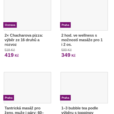
Ostrava
Praha
2× Chacharova pizza:
2 hod. ve wellness s
výběr ze 16 druhů a
možností masáže pro 1
rozvoz
i 2 os.
518 Kč
500 Kč
419
349
Kč
Kč
Praha
Praha
Tantrická masáž pro
1–3 bubble tea podle
ženy, muže i páry: 60–
výběru s toppingy