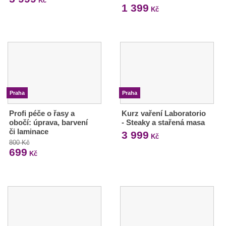
Kč
1 399
Kč
Praha
Praha
Profi péče o řasy a
Kurz vaření Laboratorio
obočí: úprava, barvení
- Steaky a stařená masa
či laminace
3 999
Kč
800 Kč
699
Kč