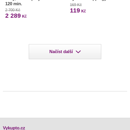
120 min.
169 Kč
119
2 700 Kč
Kč
2 289
Kč
Načíst další
Vykupto.cz