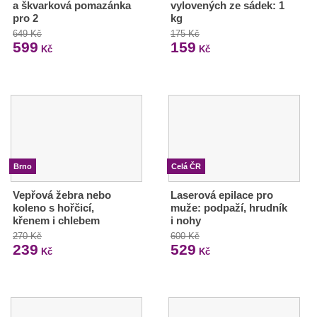
a škvarková pomazánka
vylovených ze sádek: 1
pro 2
kg
649 Kč
175 Kč
599
159
Kč
Kč
Brno
Celá ČR
Vepřová žebra nebo
Laserová epilace pro
koleno s hořčicí,
muže: podpaží, hrudník
křenem i chlebem
i nohy
270 Kč
600 Kč
239
529
Kč
Kč