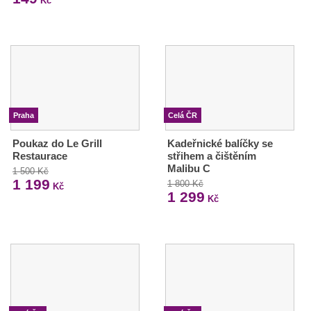
Kč
Praha
Celá ČR
Poukaz do Le Grill
Kadeřnické balíčky se
Restaurace
střihem a čištěním
Malibu C
1 500 Kč
1 199
1 800 Kč
Kč
1 299
Kč