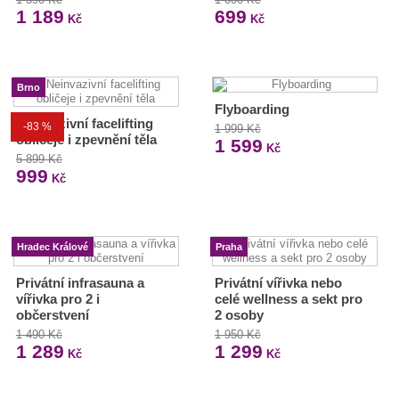
1 189
699
Kč
Kč
Brno
Flyboarding
Neinvazivní facelifting
-83 %
1 999 Kč
obličeje i zpevnění těla
1 599
Kč
5 899 Kč
999
Kč
Hradec Králové
Praha
Privátní infrasauna a
Privátní vířivka nebo
vířivka pro 2 i
celé wellness a sekt pro
občerstvení
2 osoby
1 490 Kč
1 950 Kč
1 289
1 299
Kč
Kč