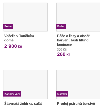
Praha
Praha
Večeře v Tančícím
Péče o řasy a obočí:
domě
barvení, lash lifting i
laminace
2 900
Kč
300 Kč
269
Kč
Karlovy Vary
Ostrava
Šťavnatá žebírka, salát
Prodej pstruhů čerstvě