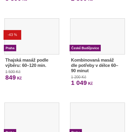
-43 %
Praha
České Budějovice
Thajská masáž podle
Kombinovaná masáž
výběru: 60–120 min.
dle potřeby v délce 60–
90 minut
1 500 Kč
849
1 200 Kč
Kč
1 049
Kč