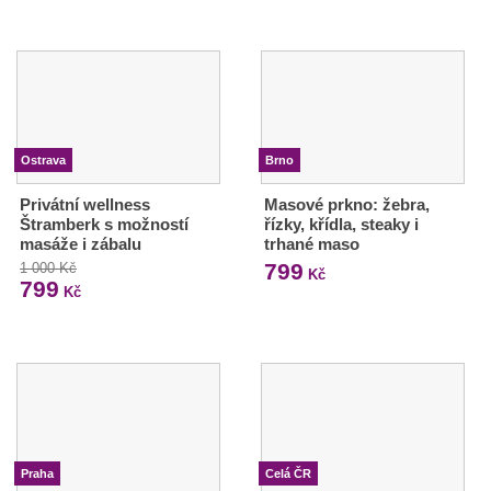
Ostrava
Brno
Privátní wellness
Masové prkno: žebra,
Štramberk s možností
řízky, křídla, steaky i
masáže i zábalu
trhané maso
799
1 000 Kč
Kč
799
Kč
Praha
Celá ČR