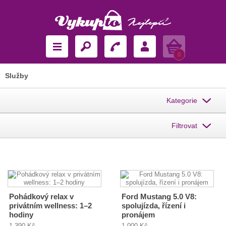
Košík
0
Služby
Kategorie
Filtrovat
Pohádkový relax v
Ford Mustang 5.0 V8:
privátním wellness: 1–2
spolujízda, řízení i
hodiny
pronájem
1 390 Kč
1 000 Kč