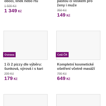
obočí, linek nebo rtů
pastou či voskem pro
ženy i muže
1 500 Kč
1 349
350 Kč
Kč
149
Kč
Ostrava
Celá ČR
1 či 2 pizzy dle výběru:
Kompletní kosmetické
šunková, sýrová i s kari
ošetření včetně masáží
209 Kč
790 Kč
179
649
Kč
Kč