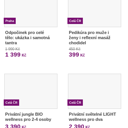
Praha
Celá ČR
Odpočinek pro celé
Pedikúra pro muže i
tělo: ukázka i samotná
ženy i reflexní masáž
tantra
chodidel
1 990 Kč
450 Kč
1 399
399
Kč
Kč
Celá ČR
Celá ČR
Privátní jungle BIO
Privátní světelné LIGHT
wellness pro 2-4 osoby
wellness pro dva
3 390
2 390
Kč
Kč