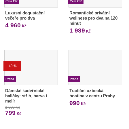
Celá ČR
Celá ČR
Luxusní degustační
Romantické privátní
večeře pro dva
wellness pro dva na 120
minut
4 960
Kč
1 989
Kč
-49 %
Praha
Praha
Dámské kadeřnické
Tradiční uzbecká
balíčky: střih, barva i
hostina v centru Prahy
melír
990
Kč
1 560 Kč
799
Kč