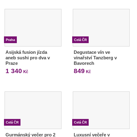
Praha
Celá ČR
Asijská fusion jízda
Degustace vín ve
aneb sushi pro dva v
vinařství Tanzberg v
Praze
Bavorech
1 340
849
Kč
Kč
Celá ČR
Celá ČR
Gurmánský večer pro 2
Luxusní večeře v