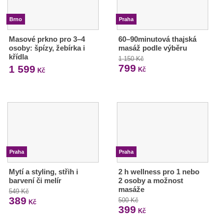
Brno
Praha
Masové prkno pro 3–4
60–90minutová thajská
osoby: špízy, žebírka i
masáž podle výběru
křídla
1 150 Kč
799
1 599
Kč
Kč
Praha
Praha
Mytí a styling, střih i
2 h wellness pro 1 nebo
barvení či melír
2 osoby a možnost
masáže
549 Kč
389
500 Kč
Kč
399
Kč