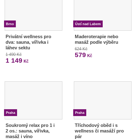
Brno
Ústí nad Labem
Privátní wellness pro
Maderoterapie nebo
dva: sauna, vířivka i
masáž podle výběru
láhev sektu
624 Kč
579
1 490 Kč
Kč
1 149
Kč
Praha
Praha
Soukromý relax pro 1 i
Tříchodový oběd i s
2 os.: sauna, vířivka,
wellness či masáží pro
masáž i víno
pár