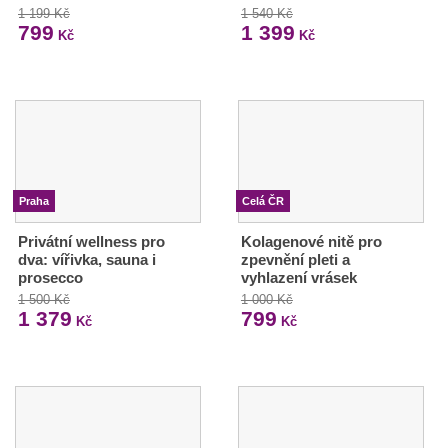
1 199 Kč
1 540 Kč
799
1 399
Kč
Kč
Praha
Celá ČR
Privátní wellness pro
Kolagenové nitě pro
dva: vířivka, sauna i
zpevnění pleti a
prosecco
vyhlazení vrásek
1 500 Kč
1 000 Kč
1 379
799
Kč
Kč