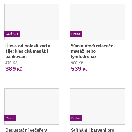
Celá ČR
Praha
Úleva od bolesti zad a
50minutová relaxační
šíje: klasická masáž i
masáž nebo
baňkování
lymfodrenáž
470 Kč
900 Kč
389
539
Kč
Kč
Praha
Praha
Degustační večeře v
Stříhání i barvení pro