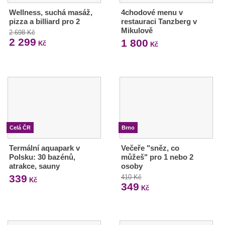
Wellness, suchá masáž,
4chodové menu v
pizza a billiard pro 2
restauraci Tanzberg v
Mikulově
2 698 Kč
2 299
1 800
Kč
Kč
Celá ČR
Brno
Termální aquapark v
Večeře "sněz, co
Polsku: 30 bazénů,
můžeš" pro 1 nebo 2
atrakce, sauny
osoby
339
410 Kč
Kč
349
Kč