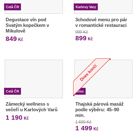
Celá ČR
Karlovy Vary
Degustace vín pod
3chodové menu pro pár
Svatým kopečkem v
v romantické restauraci
Mikulově
999 Kč
899
849
Kč
Kč
Celá ČR
Brno
Zámecký wellness s
Thajská párová masáž
večeří u Karlových Varů
podle výběru: 45–90
min.
1 190
Kč
1 699 Kč
1 499
Kč