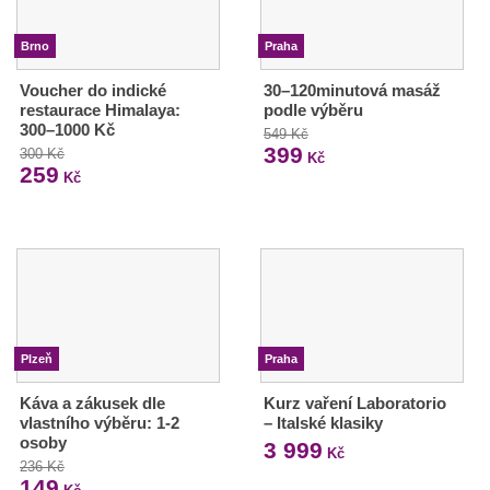
Brno
Praha
Voucher do indické
30–120minutová masáž
restaurace Himalaya:
podle výběru
300–1000 Kč
549 Kč
399
300 Kč
Kč
259
Kč
Plzeň
Praha
Káva a zákusek dle
Kurz vaření Laboratorio
vlastního výběru: 1-2
– Italské klasiky
osoby
3 999
Kč
236 Kč
149