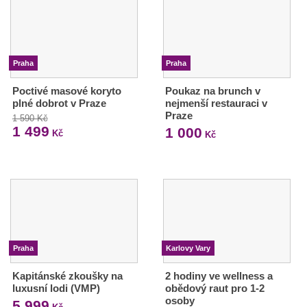
Praha
Praha
Poctivé masové koryto
Poukaz na brunch v
plné dobrot v Praze
nejmenší restauraci v
Praze
1 590 Kč
1 499
1 000
Kč
Kč
Praha
Karlovy Vary
Kapitánské zkoušky na
2 hodiny ve wellness a
luxusní lodi (VMP)
obědový raut pro 1-2
osoby
5 999