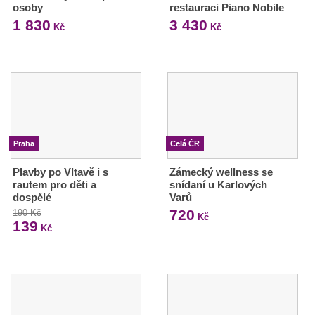
osoby
restauraci Piano Nobile
1 830
3 430
Kč
Kč
Praha
Celá ČR
Plavby po Vltavě i s
Zámecký wellness se
rautem pro děti a
snídaní u Karlových
dospělé
Varů
720
190 Kč
Kč
139
Kč