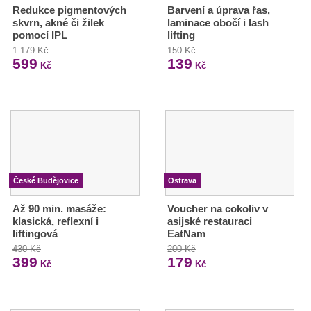
Redukce pigmentových
Barvení a úprava řas,
skvrn, akné či žilek
laminace obočí i lash
pomocí IPL
lifting
1 179 Kč
150 Kč
599
139
Kč
Kč
České Budějovice
Ostrava
Až 90 min. masáže:
Voucher na cokoliv v
klasická, reflexní i
asijské restauraci
liftingová
EatNam
430 Kč
200 Kč
399
179
Kč
Kč