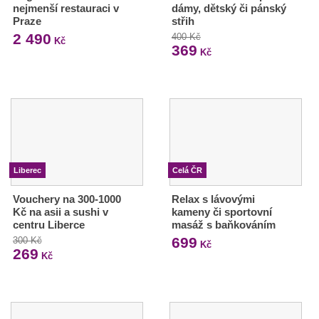
nejmenší restauraci v
dámy, dětský či pánský
Praze
střih
2 490
400 Kč
Kč
369
Kč
Liberec
Celá ČR
Vouchery na 300-1000
Relax s lávovými
Kč na asii a sushi v
kameny či sportovní
centru Liberce
masáž s baňkováním
699
300 Kč
Kč
269
Kč