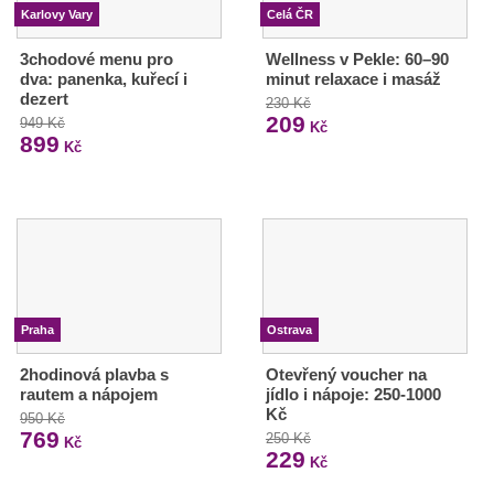
Karlovy Vary
Celá ČR
3chodové menu pro
Wellness v Pekle: 60–90
dva: panenka, kuřecí i
minut relaxace i masáž
dezert
230 Kč
209
949 Kč
Kč
899
Kč
Praha
Ostrava
2hodinová plavba s
Otevřený voucher na
rautem a nápojem
jídlo i nápoje: 250-1000
Kč
950 Kč
769
250 Kč
Kč
229
Kč