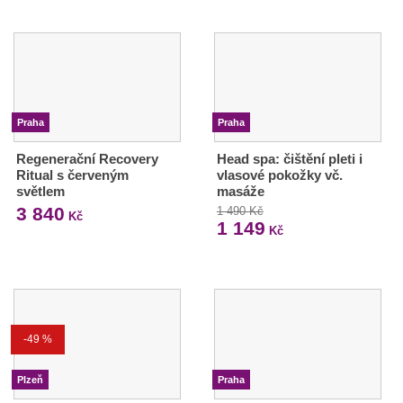
Praha
Praha
Regenerační Recovery
Head spa: čištění pleti i
Ritual s červeným
vlasové pokožky vč.
světlem
masáže
3 840
1 490 Kč
Kč
1 149
Kč
-49 %
Plzeň
Praha