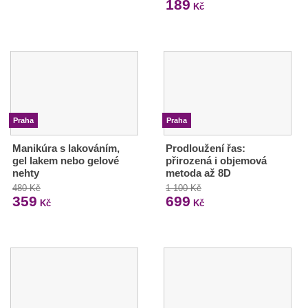
189
Kč
Praha
Praha
Manikúra s lakováním,
Prodloužení řas:
gel lakem nebo gelové
přirozená i objemová
nehty
metoda až 8D
480 Kč
1 100 Kč
359
699
Kč
Kč