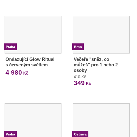
Praha
Brno
Omlazující Glow Ritual
Večeře "sněz, co
s červeným světlem
můžeš" pro 1 nebo 2
osoby
4 980
Kč
410 Kč
349
Kč
Praha
Ostrava