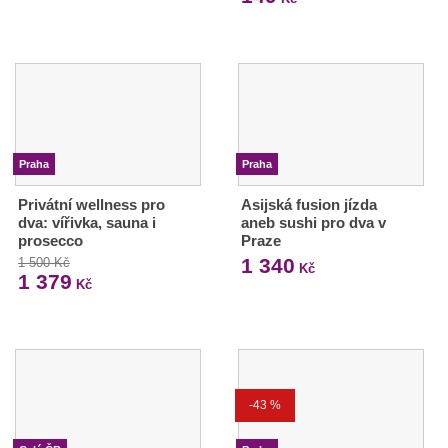
Praha
Praha
Privátní wellness pro
Asijská fusion jízda
dva: vířivka, sauna i
aneb sushi pro dva v
prosecco
Praze
1 340
1 500 Kč
Kč
1 379
Kč
-43 %