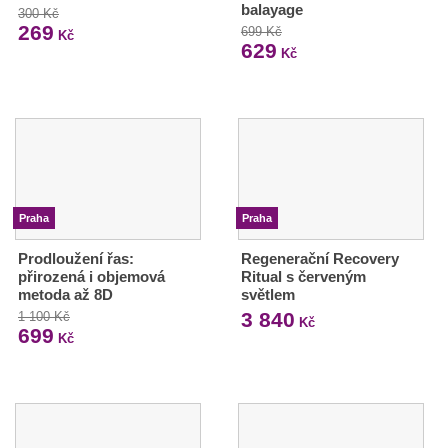
balayage
300 Kč
269
699 Kč
Kč
629
Kč
Praha
Praha
Prodloužení řas:
Regenerační Recovery
přirozená i objemová
Ritual s červeným
metoda až 8D
světlem
3 840
1 100 Kč
Kč
699
Kč