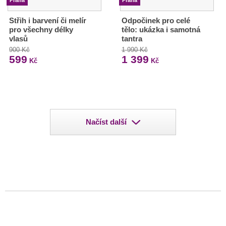
Praha
Praha
Střih i barvení či melír
Odpočinek pro celé
pro všechny délky
tělo: ukázka i samotná
vlasů
tantra
900 Kč
1 990 Kč
599
1 399
Kč
Kč
Načíst další