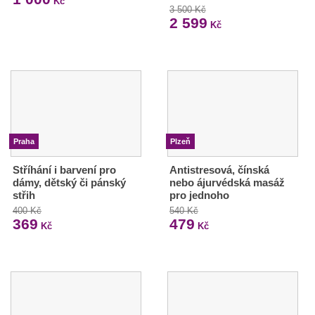
Kč
3 500 Kč
2 599
Kč
Praha
Plzeň
Stříhání i barvení pro
Antistresová, čínská
dámy, dětský či pánský
nebo ájurvédská masáž
střih
pro jednoho
400 Kč
540 Kč
369
479
Kč
Kč