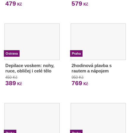
479
579
Kč
Kč
Ostrava
Praha
Depilace voskem: nohy,
2hodinová plavba s
ruce, obličej i celé tělo
rautem a nápojem
450 Kč
950 Kč
389
769
Kč
Kč