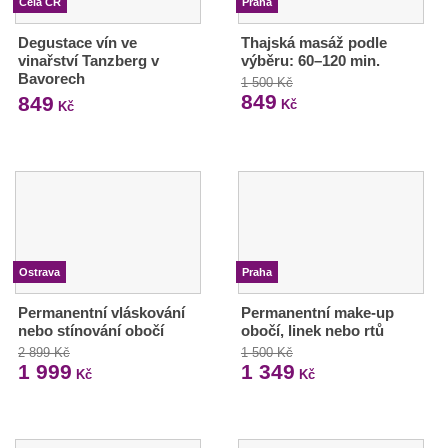
Celá ČR
Praha
Degustace vín ve
Thajská masáž podle
vinařství Tanzberg v
výběru: 60–120 min.
Bavorech
1 500 Kč
849
849
Kč
Kč
Ostrava
Praha
Permanentní vláskování
Permanentní make-up
nebo stínování obočí
obočí, linek nebo rtů
2 899 Kč
1 500 Kč
1 999
1 349
Kč
Kč