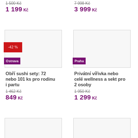
1 500 Kč
7 998 Kč
1 199
3 999
Kč
Kč
-42 %
Ostrava
Praha
Obří sushi sety: 72
Privátní vířivka nebo
nebo 101 ks pro rodinu
celé wellness a sekt pro
i partu
2 osoby
1 462 Kč
1 950 Kč
849
1 299
Kč
Kč