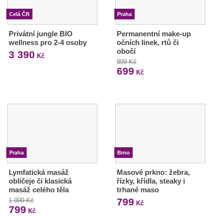
Celá ČR
Praha
Privátní jungle BIO
Permanentní make-up
wellness pro 2-4 osoby
očních linek, rtů či
obočí
3 390
Kč
999 Kč
699
Kč
Praha
Brno
Lymfatická masáž
Masové prkno: žebra,
obličeje či klasická
řízky, křídla, steaky i
masáž celého těla
trhané maso
799
1 000 Kč
Kč
799
Kč