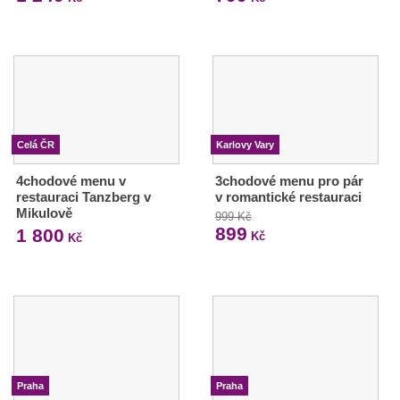
Celá ČR
Karlovy Vary
4chodové menu v
3chodové menu pro pár
restauraci Tanzberg v
v romantické restauraci
Mikulově
999 Kč
899
1 800
Kč
Kč
Praha
Praha