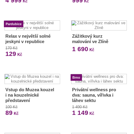
4 999
999
Kč
Kč
Pardubice
Relax v největší solné
Zážitkový kurz
jeskyni v republice
malování ve Zlíně
1 690
170 Kč
Kč
129
Kč
Brno
Vstup do Muzea kouzel
Privátní wellness pro
i na kouzelnické
dva: sauna, vířivka i
představení
láhev sektu
100 Kč
1 490 Kč
89
1 149
Kč
Kč