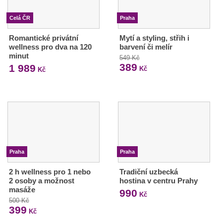
Celá ČR
Praha
Romantické privátní
Mytí a styling, střih i
wellness pro dva na 120
barvení či melír
minut
549 Kč
389
1 989
Kč
Kč
Praha
Praha
2 h wellness pro 1 nebo
Tradiční uzbecká
2 osoby a možnost
hostina v centru Prahy
masáže
990
Kč
500 Kč
399
Kč