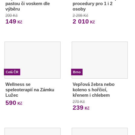
pastou či voskem dle
procedury pro 1 i 2
výběru
osoby
200 Kč
2 298 Kč
149
2 010
Kč
Kč
Celá ČR
Brno
Wellness se
Vepřová žebra nebo
speleoterapií na Zámku
koleno s hořčicí,
Lužec
křenem i chlebem
590
270 Kč
Kč
239
Kč