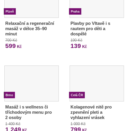
Plzeň
Praha
Relaxační a regenerační
Plavby po Vltavě i s
masáž v délce 35–90
rautem pro děti a
minut
dospělé
700 Kč
190 Kč
599
139
Kč
Kč
Brno
Celá ČR
Masáž i s wellness či
Kolagenové nitě pro
tříchodovým menu pro
zpevnění pleti a
2 osoby
vyhlazení vrásek
1 400 Kč
1 000 Kč
1 249
799
Kč
Kč