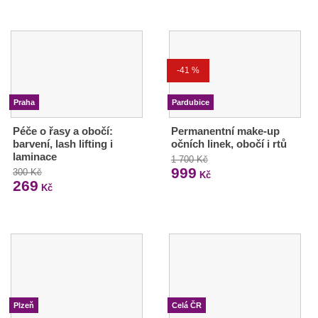
-41 %
Praha
Pardubice
Péče o řasy a obočí:
Permanentní make-up
barvení, lash lifting i
očních linek, obočí i rtů
laminace
1 700 Kč
999
300 Kč
Kč
269
Kč
Plzeň
Celá ČR