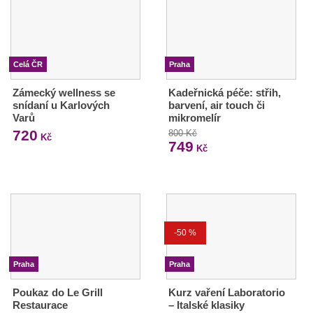
Celá ČR
Praha
Zámecký wellness se
Kadeřnická péče: střih,
snídaní u Karlových
barvení, air touch či
Varů
mikromelír
720
800 Kč
Kč
749
Kč
-50 %
Praha
Praha
Poukaz do Le Grill
Kurz vaření Laboratorio
Restaurace
– Italské klasiky