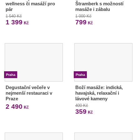
wellness či masáží pro
Štramberk s možností
pár
masáže i zábalu
1 540 Kč
1 000 Kč
1 399
799
Kč
Kč
Praha
Praha
Degustační večeře v
Boží masáže: indická,
nejmenší restauraci v
havajská, relaxační i
Praze
lávové kameny
2 490
400 Kč
Kč
359
Kč