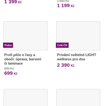
1 399
1 850 Kč
Kč
1 199
Kč
Praha
Celá ČR
Profi péče o řasy a
Privátní světelné LIGHT
obočí: úprava, barvení
wellness pro dva
či laminace
2 390
Kč
800 Kč
699
Kč