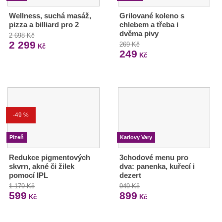
Wellness, suchá masáž,
Grilované koleno s
pizza a billiard pro 2
chlebem a třeba i
dvěma pivy
2 698 Kč
2 299
269 Kč
Kč
249
Kč
-49 %
Plzeň
Karlovy Vary
Redukce pigmentových
3chodové menu pro
skvrn, akné či žilek
dva: panenka, kuřecí i
pomocí IPL
dezert
1 179 Kč
949 Kč
599
899
Kč
Kč