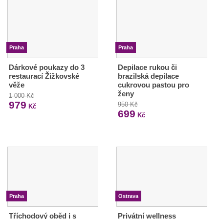
Praha
Praha
Dárkové poukazy do 3
Depilace rukou či
restaurací Žižkovské
brazilská depilace
věže
cukrovou pastou pro
ženy
1 000 Kč
979
950 Kč
Kč
699
Kč
Praha
Ostrava
Tříchodový oběd i s
Privátní wellness