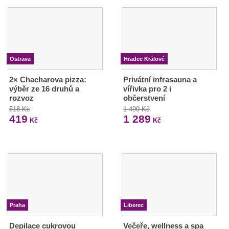
Ostrava
Hradec Králové
2× Chacharova pizza:
Privátní infrasauna a
výběr ze 16 druhů a
vířivka pro 2 i
rozvoz
občerstvení
518 Kč
1 490 Kč
419
1 289
Kč
Kč
Praha
Liberec
Depilace cukrovou
Večeře, wellness a spa