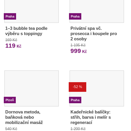
Praha
Praha
1–3 bubble tea podle
Privátní spa vč.
výběru s toppingy
prosecca i koupele pro
2 osoby
169 Kč
119
1 195 Kč
Kč
999
Kč
-52 %
Plzeň
Praha
Dornova metoda,
Kadeřnické balíčky:
baňková nebo
střih, barva i melír s
mobilizační masáž
regenerací
540 Kč
1 200 Kč