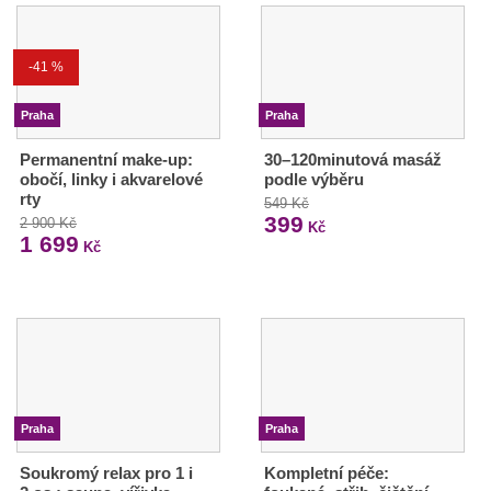
-41 %
Praha
Praha
Permanentní make-up:
30–120minutová masáž
obočí, linky i akvarelové
podle výběru
rty
549 Kč
399
2 900 Kč
Kč
1 699
Kč
Praha
Praha
Soukromý relax pro 1 i
Kompletní péče: