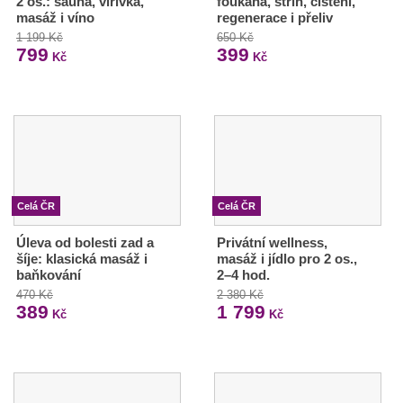
2 os.: sauna, vířivka,
foukaná, střih, čištění,
masáž i víno
regenerace i přeliv
1 199 Kč
650 Kč
799
399
Kč
Kč
Celá ČR
Celá ČR
Úleva od bolesti zad a
Privátní wellness,
šíje: klasická masáž i
masáž i jídlo pro 2 os.,
baňkování
2–4 hod.
470 Kč
2 380 Kč
389
1 799
Kč
Kč