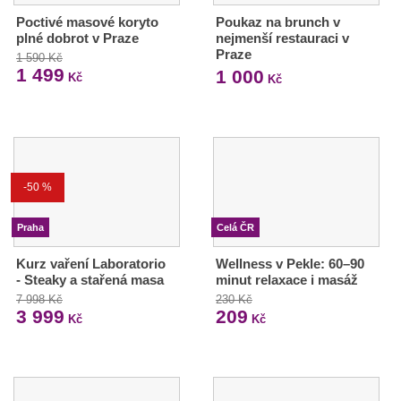
Poctivé masové koryto
Poukaz na brunch v
plné dobrot v Praze
nejmenší restauraci v
Praze
1 590 Kč
1 499
1 000
Kč
Kč
-50 %
Praha
Celá ČR
Kurz vaření Laboratorio
Wellness v Pekle: 60–90
- Steaky a stařená masa
minut relaxace i masáž
7 998 Kč
230 Kč
3 999
209
Kč
Kč