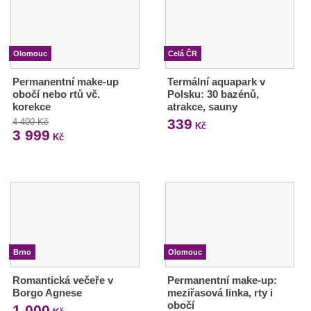
Olomouc
Celá ČR
Permanentní make-up
Termální aquapark v
obočí nebo rtů vč.
Polsku: 30 bazénů,
korekce
atrakce, sauny
339
4 400 Kč
Kč
3 999
Kč
Brno
Olomouc
Romantická večeře v
Permanentní make-up:
Borgo Agnese
meziřasová linka, rty i
obočí
1 000