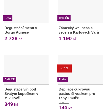
Brno
Celá ČR
Degustační menu v
Zámecký wellness s
Borgo Agnese
večeří u Karlových Varů
2 728
1 190
Kč
Kč
-57 %
Celá ČR
Praha
Degustace vín pod
Depilace cukrovou
Svatým kopečkem v
pastou či voskem pro
Mikulově
ženy i muže
849
350 Kč
Kč
149
Kč