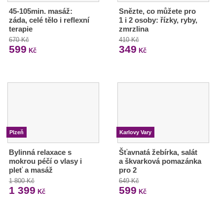
45-105min. masáž:
Snězte, co můžete pro
záda, celé tělo i reflexní
1 i 2 osoby: řízky, ryby,
terapie
zmrzlina
670 Kč
410 Kč
599
349
Kč
Kč
Plzeň
Karlovy Vary
Bylinná relaxace s
Šťavnatá žebírka, salát
mokrou péčí o vlasy i
a škvarková pomazánka
pleť a masáž
pro 2
1 800 Kč
649 Kč
1 399
599
Kč
Kč