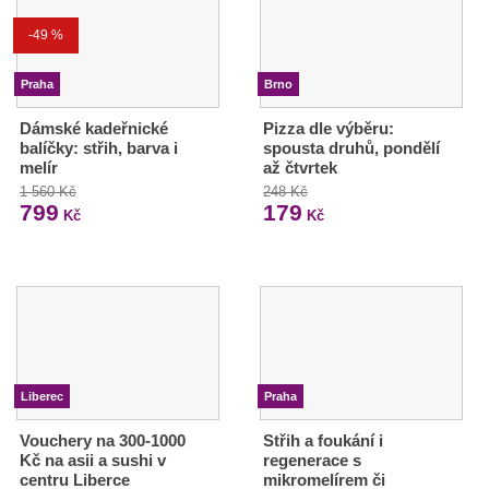
-49 %
Praha
Brno
Dámské kadeřnické
Pizza dle výběru:
balíčky: střih, barva i
spousta druhů, pondělí
melír
až čtvrtek
1 560 Kč
248 Kč
799
179
Kč
Kč
Liberec
Praha
Vouchery na 300-1000
Střih a foukání i
Kč na asii a sushi v
regenerace s
centru Liberce
mikromelírem či