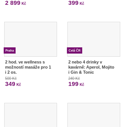
2 899
399
Kč
Kč
Praha
Celá ČR
2 hod. ve wellness s
2 nebo 4 drinky v
možností masáže pro 1
kavárně: Aperol, Mojito
i 2 os.
i Gin & Tonic
500 Kč
240 Kč
349
199
Kč
Kč