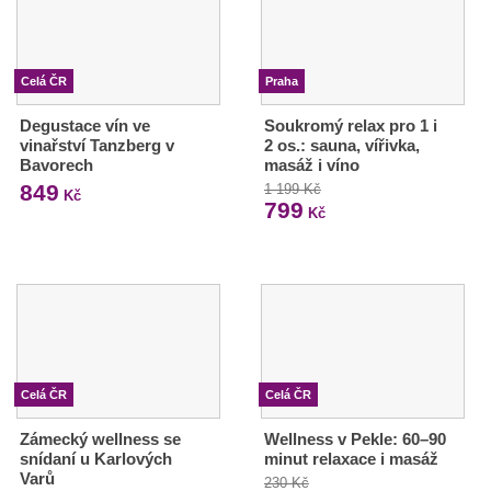
Celá ČR
Praha
Degustace vín ve
Soukromý relax pro 1 i
vinařství Tanzberg v
2 os.: sauna, vířivka,
Bavorech
masáž i víno
849
1 199 Kč
Kč
799
Kč
Celá ČR
Celá ČR
Zámecký wellness se
Wellness v Pekle: 60–90
snídaní u Karlových
minut relaxace i masáž
Varů
230 Kč