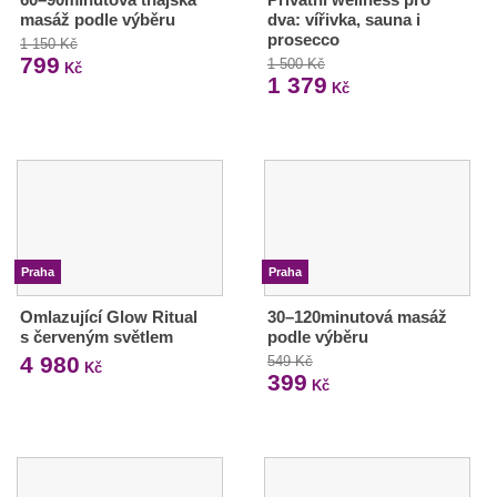
masáž podle výběru
dva: vířivka, sauna i
prosecco
1 150 Kč
799
1 500 Kč
Kč
1 379
Kč
Praha
Praha
Omlazující Glow Ritual
30–120minutová masáž
s červeným světlem
podle výběru
4 980
549 Kč
Kč
399
Kč