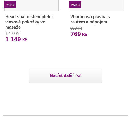
Praha
Praha
Head spa: čištění pleti i
2hodinová plavba s
vlasové pokožky vč.
rautem a nápojem
masáže
950 Kč
769
1 490 Kč
Kč
1 149
Kč
Načíst další