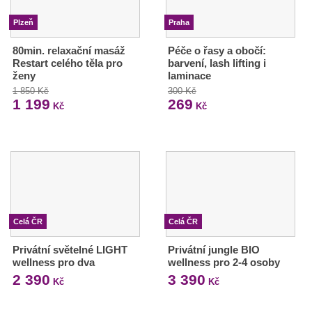
Plzeň
Praha
80min. relaxační masáž
Péče o řasy a obočí:
Restart celého těla pro
barvení, lash lifting i
ženy
laminace
1 850 Kč
300 Kč
1 199
269
Kč
Kč
Celá ČR
Celá ČR
Privátní světelné LIGHT
Privátní jungle BIO
wellness pro dva
wellness pro 2-4 osoby
2 390
3 390
Kč
Kč