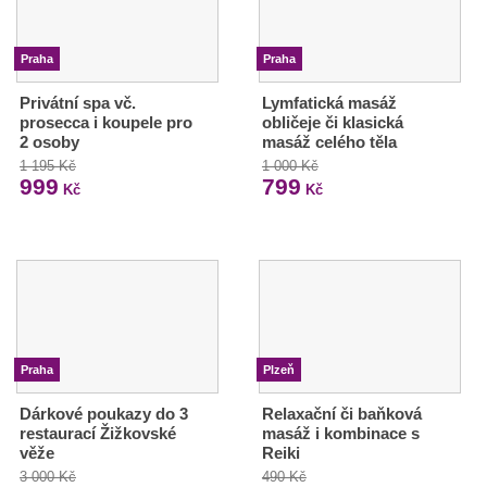
Praha
Praha
Privátní spa vč.
Lymfatická masáž
prosecca i koupele pro
obličeje či klasická
2 osoby
masáž celého těla
1 195 Kč
1 000 Kč
999
799
Kč
Kč
Praha
Plzeň
Dárkové poukazy do 3
Relaxační či baňková
restaurací Žižkovské
masáž i kombinace s
věže
Reiki
3 000 Kč
490 Kč