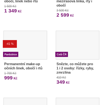
obočí, linek nebo rtů
meziřasová linka, rty i
obočí
1 500 Kč
1 349
3 500 Kč
Kč
2 599
Kč
-41 %
Pardubice
Celá ČR
Permanentní make-up
Snězte, co můžete pro
očních linek, obočí i rtů
1 i 2 osoby: řízky, ryby,
zmrzlina
1 700 Kč
999
410 Kč
Kč
349
Kč