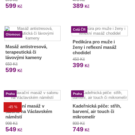
599
389
Kč
Kč
Celá ČR
Olomouc
Pedikúra pro muže i
Masáž antistresová,
ženy i reflexní masáž
terapeutická či
chodidel
lávovými kameny
450 Kč
399
650 Kč
Kč
599
Kč
Praha
Praha
Relaxační masáž v
Kadeřnická péče: střih,
-45 %
salonu na Václavském
barvení, air touch či
náměstí
mikromelír
998 Kč
800 Kč
549
749
Kč
Kč