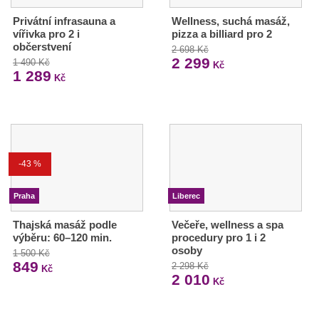
Privátní infrasauna a
Wellness, suchá masáž,
vířivka pro 2 i
pizza a billiard pro 2
občerstvení
2 698 Kč
2 299
1 490 Kč
Kč
1 289
Kč
-43 %
Praha
Liberec
Thajská masáž podle
Večeře, wellness a spa
výběru: 60–120 min.
procedury pro 1 i 2
osoby
1 500 Kč
849
2 298 Kč
Kč
2 010
Kč