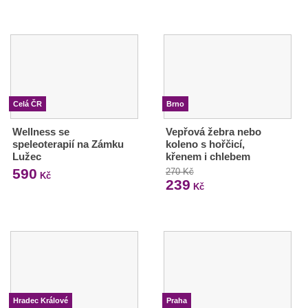
Celá ČR
Brno
Wellness se
Vepřová žebra nebo
speleoterapií na Zámku
koleno s hořčicí,
Lužec
křenem i chlebem
590
270 Kč
Kč
239
Kč
Hradec Králové
Praha