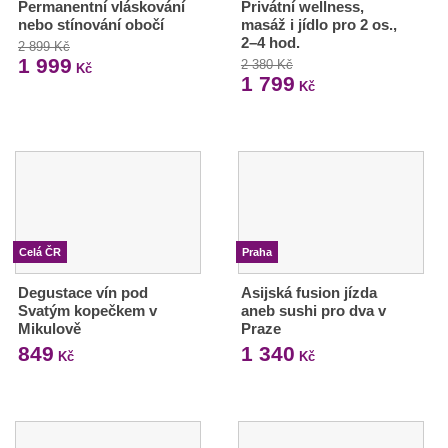
Permanentní vláskování
Privátní wellness,
nebo stínování obočí
masáž i jídlo pro 2 os.,
2–4 hod.
2 899 Kč
1 999
2 380 Kč
Kč
1 799
Kč
Celá ČR
Praha
Degustace vín pod
Asijská fusion jízda
Svatým kopečkem v
aneb sushi pro dva v
Mikulově
Praze
849
1 340
Kč
Kč