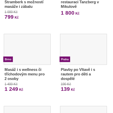
Štramberk s možností
restauraci Tanzberg v
masáže i zábalu
Mikulově
1 800
1 000 Kč
Kč
799
Kč
Brno
Praha
Masáž i s wellness či
Plavby po Vltavě i s
tříchodovým menu pro
rautem pro děti a
2 osoby
dospělé
1 400 Kč
190 Kč
1 249
139
Kč
Kč