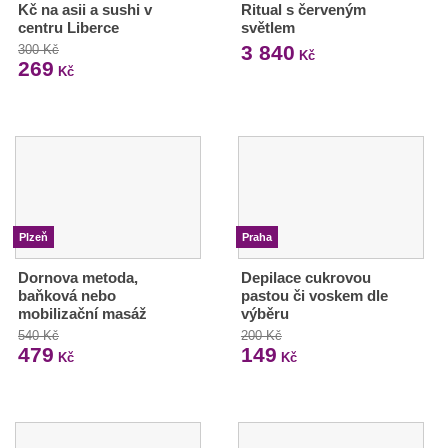
Kč na asii a sushi v
Ritual s červeným
centru Liberce
světlem
3 840
300 Kč
Kč
269
Kč
Plzeň
Praha
Dornova metoda,
Depilace cukrovou
baňková nebo
pastou či voskem dle
mobilizační masáž
výběru
540 Kč
200 Kč
479
149
Kč
Kč