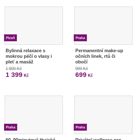
Plzeň
Praha
Bylinná relaxace s
Permanentní make-up
mokrou péčí o vlasy i
očních linek, rtů či
pleť a masáž
obočí
1 800 Kč
999 Kč
1 399
699
Kč
Kč
Praha
Praha
60–90minutová thajská
Privátní wellness pro