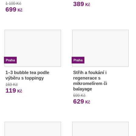
389
1 100 Kč
Kč
699
Kč
Praha
Praha
1–3 bubble tea podle
Střih a foukání i
výběru s toppingy
regenerace s
mikromelírem či
169 Kč
balayage
119
Kč
699 Kč
629
Kč