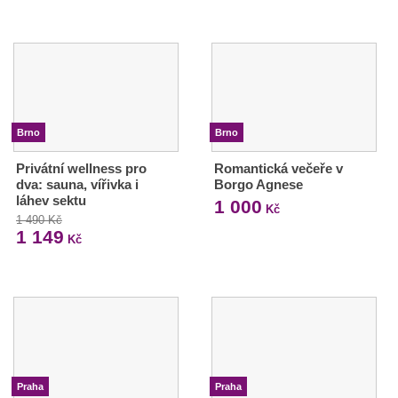
Brno
Brno
Privátní wellness pro
Romantická večeře v
dva: sauna, vířivka i
Borgo Agnese
láhev sektu
1 000
Kč
1 490 Kč
1 149
Kč
Praha
Praha