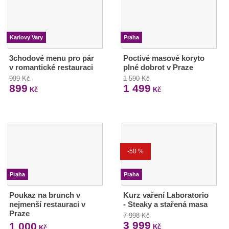
Karlovy Vary
Praha
3chodové menu pro pár
Poctivé masové koryto
v romantické restauraci
plné dobrot v Praze
999 Kč
1 590 Kč
899
1 499
Kč
Kč
-50 %
Praha
Praha
Poukaz na brunch v
Kurz vaření Laboratorio
nejmenší restauraci v
- Steaky a stařená masa
Praze
7 998 Kč
3 999
1 000
Kč
Kč