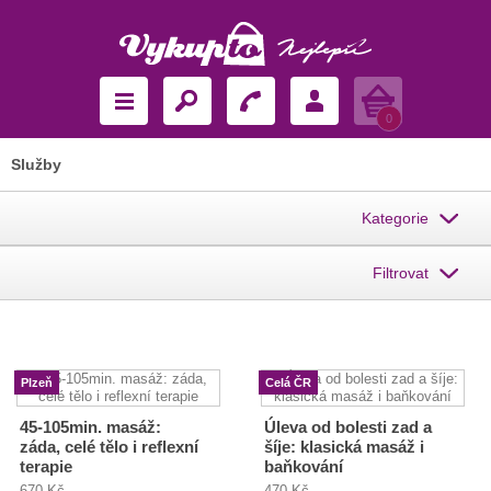
Košík
0
Služby
Kategorie
Filtrovat
Plzeň
Celá ČR
45-105min. masáž:
Úleva od bolesti zad a
záda, celé tělo i reflexní
šíje: klasická masáž i
terapie
baňkování
670 Kč
470 Kč