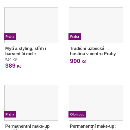
Praha
Praha
Mytí a styling, střih i
Tradiční uzbecká
barvení či melír
hostina v centru Prahy
990
549 Kč
Kč
389
Kč
Praha
Olomouc
Permanentní make-up
Permanentní make-up: