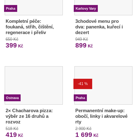
Praha
Karlovy Vary
Kompletní péče:
3chodové menu pro
foukaná, střih, čištění,
dva: panenka, kuřecí i
regenerace i přeliv
dezert
650 Kč
949 Kč
399
899
Kč
Kč
-41 %
Ostrava
Praha
2× Chacharova pizza:
Permanentní make-up:
výběr ze 16 druhů a
obočí, linky i akvarelové
rozvoz
rty
518 Kč
2 900 Kč
419
1 699
Kč
Kč