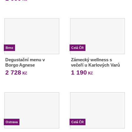
Brno
Celá ČR
Degustační menu v
Zámecký wellness s
Borgo Agnese
večeří u Karlových Varů
2 728
1 190
Kč
Kč
Ostrava
Celá ČR