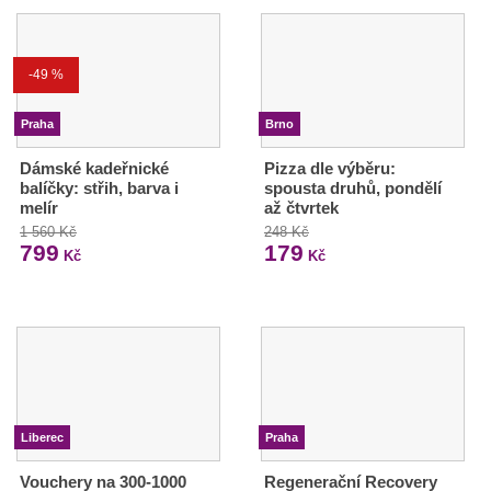
-49 %
Praha
Brno
Dámské kadeřnické
Pizza dle výběru:
balíčky: střih, barva i
spousta druhů, pondělí
melír
až čtvrtek
1 560 Kč
248 Kč
799
179
Kč
Kč
Liberec
Praha
Vouchery na 300-1000
Regenerační Recovery