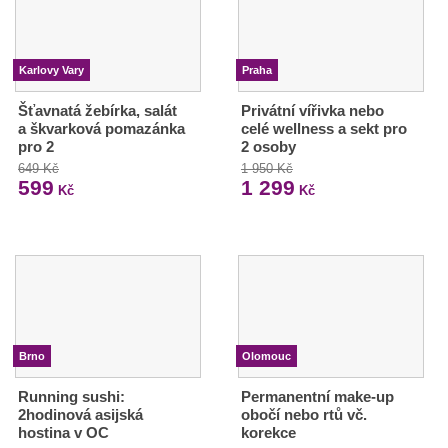
Karlovy Vary
Praha
Šťavnatá žebírka, salát
Privátní vířivka nebo
a škvarková pomazánka
celé wellness a sekt pro
pro 2
2 osoby
649 Kč
1 950 Kč
599
1 299
Kč
Kč
Brno
Olomouc
Running sushi:
Permanentní make-up
2hodinová asijská
obočí nebo rtů vč.
hostina v OC
korekce