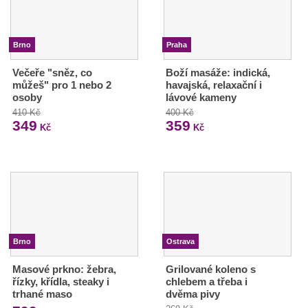
Brno
Praha
Večeře "sněz, co
Boží masáže: indická,
můžeš" pro 1 nebo 2
havajská, relaxační i
osoby
lávové kameny
410 Kč
400 Kč
349
359
Kč
Kč
Brno
Ostrava
Masové prkno: žebra,
Grilované koleno s
řízky, křídla, steaky i
chlebem a třeba i
trhané maso
dvěma pivy