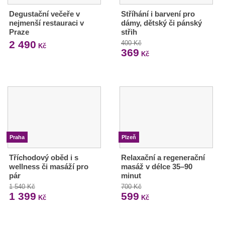
Degustační večeře v
Stříhání i barvení pro
nejmenší restauraci v
dámy, dětský či pánský
Praze
střih
2 490
400 Kč
Kč
369
Kč
Praha
Plzeň
Tříchodový oběd i s
Relaxační a regenerační
wellness či masáží pro
masáž v délce 35–90
pár
minut
1 540 Kč
700 Kč
1 399
599
Kč
Kč