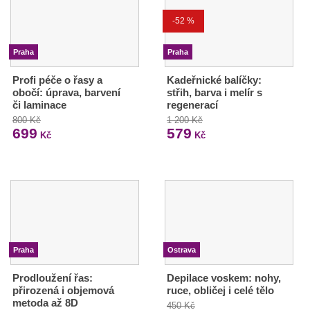
-52 %
Praha
Praha
Profi péče o řasy a
Kadeřnické balíčky:
obočí: úprava, barvení
střih, barva i melír s
či laminace
regenerací
800 Kč
1 200 Kč
699
579
Kč
Kč
Praha
Ostrava
Prodloužení řas:
Depilace voskem: nohy,
přirozená i objemová
ruce, obličej i celé tělo
metoda až 8D
450 Kč