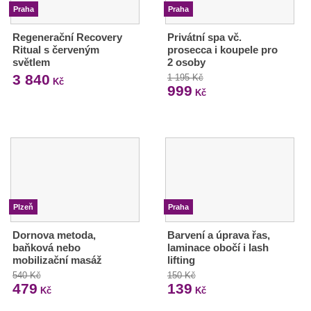
Praha
Praha
Regenerační Recovery
Privátní spa vč.
Ritual s červeným
prosecca i koupele pro
světlem
2 osoby
3 840
1 195 Kč
Kč
999
Kč
Plzeň
Praha
Dornova metoda,
Barvení a úprava řas,
baňková nebo
laminace obočí i lash
mobilizační masáž
lifting
540 Kč
150 Kč
479
139
Kč
Kč