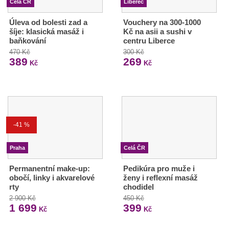
Celá ČR
Liberec
Úleva od bolesti zad a
Vouchery na 300-1000
šíje: klasická masáž i
Kč na asii a sushi v
baňkování
centru Liberce
470 Kč
300 Kč
389
269
Kč
Kč
-41 %
Praha
Celá ČR
Permanentní make-up:
Pedikúra pro muže i
obočí, linky i akvarelové
ženy i reflexní masáž
rty
chodidel
2 900 Kč
450 Kč
1 699
399
Kč
Kč