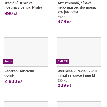
Tradiční uzbecká
Antistresová, čínská
hostina v centru Prahy
nebo ájurvédská masáž
pro jednoho
990
Kč
540 Kč
479
Kč
Praha
Celá ČR
Večeře v Tančícím
Wellness v Pekle: 60–90
domě
minut relaxace i masáž
2 900
230 Kč
Kč
209
Kč