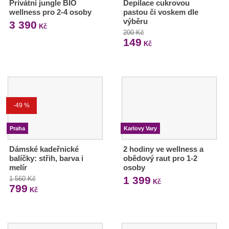
Privátní jungle BIO
Depilace cukrovou
wellness pro 2-4 osoby
pastou či voskem dle
výběru
3 390
Kč
200 Kč
149
Kč
-49 %
Praha
Karlovy Vary
Dámské kadeřnické
2 hodiny ve wellness a
balíčky: střih, barva i
obědový raut pro 1-2
melír
osoby
1 399
1 560 Kč
Kč
799
Kč