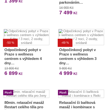
1 399
Kč
parkováním…
14 900 Kč
7 499
Kč
-50 %
-49 %
Odpočinkový pobyt v
Odpočinkový pobyt v
Praze s wellness
Praze s wellness
centrem s výhledem 4
centrem s výhledem 3
dny…
dny…
13 800 Kč
9 800 Kč
6 899
4 999
Kč
Kč
Plzeň
Plzeň
80min. relaxační masáž
Relaxační či baňková
Restart celého těla pro
masáž i kombinace s