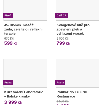
Plzeň
Celá ČR
45-105min. masáž:
Kolagenové nitě pro
záda, celé tělo i reflexní
zpevnění pleti a
terapie
vyhlazení vrásek
670 Kč
1 000 Kč
599
799
Kč
Kč
Praha
Praha
Kurz vaření Laboratorio
Poukaz do Le Grill
– Italské klasiky
Restaurace
3 999
1 500 Kč
Kč