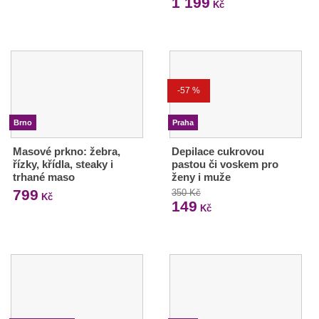
1 199
Kč
-57 %
Brno
Praha
Masové prkno: žebra,
Depilace cukrovou
řízky, křídla, steaky i
pastou či voskem pro
trhané maso
ženy i muže
799
350 Kč
Kč
149
Kč