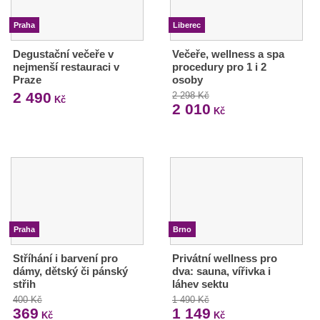
Praha
Liberec
Degustační večeře v
Večeře, wellness a spa
nejmenší restauraci v
procedury pro 1 i 2
Praze
osoby
2 490
2 298 Kč
Kč
2 010
Kč
Praha
Brno
Stříhání i barvení pro
Privátní wellness pro
dámy, dětský či pánský
dva: sauna, vířivka i
střih
láhev sektu
400 Kč
1 490 Kč
369
1 149
Kč
Kč