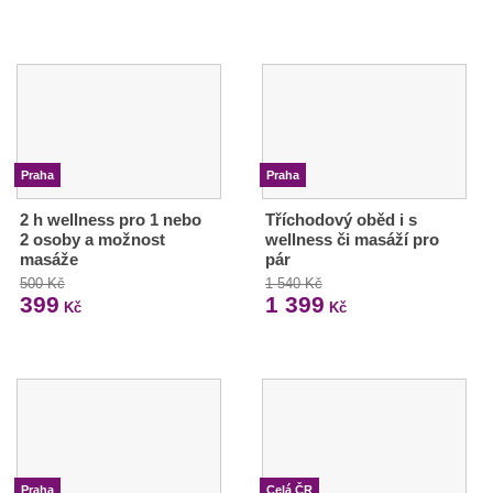
Praha
Praha
2 h wellness pro 1 nebo
Tříchodový oběd i s
2 osoby a možnost
wellness či masáží pro
masáže
pár
500 Kč
1 540 Kč
399
1 399
Kč
Kč
Praha
Celá ČR