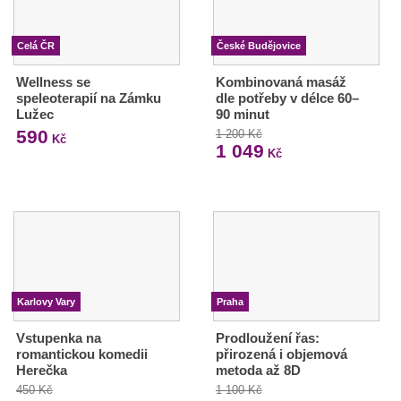
Celá ČR
České Budějovice
Wellness se
Kombinovaná masáž
speleoterapií na Zámku
dle potřeby v délce 60–
Lužec
90 minut
590
1 200 Kč
Kč
1 049
Kč
Karlovy Vary
Praha
Vstupenka na
Prodloužení řas:
romantickou komedii
přirozená i objemová
Herečka
metoda až 8D
450 Kč
1 100 Kč