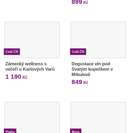
899
Kč
Celá ČR
Celá ČR
Zámecký wellness s
Degustace vín pod
večeří u Karlových Varů
Svatým kopečkem v
Mikulově
1 190
Kč
849
Kč
Praha
Brno