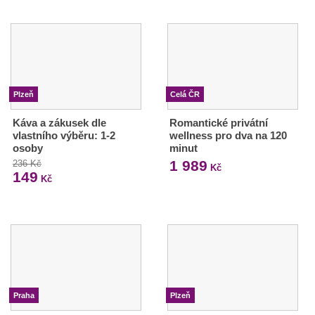
Plzeň
Celá ČR
Káva a zákusek dle
Romantické privátní
vlastního výběru: 1-2
wellness pro dva na 120
osoby
minut
1 989
236 Kč
Kč
149
Kč
Praha
Plzeň