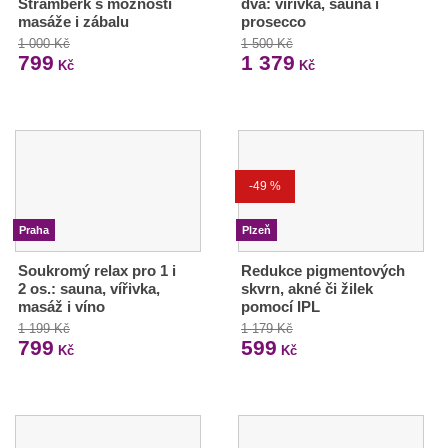
Štramberk s možností
dva: vířivka, sauna i
masáže i zábalu
prosecco
1 000 Kč
1 500 Kč
799
1 379
Kč
Kč
-49 %
Praha
Plzeň
Soukromý relax pro 1 i
Redukce pigmentových
2 os.: sauna, vířivka,
skvrn, akné či žilek
masáž i víno
pomocí IPL
1 199 Kč
1 179 Kč
799
599
Kč
Kč