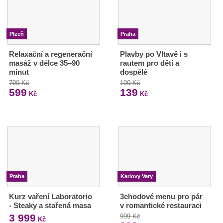
Plzeň
Praha
Relaxační a regenerační
Plavby po Vltavě i s
masáž v délce 35–90
rautem pro děti a
minut
dospělé
700 Kč
190 Kč
599
139
Kč
Kč
Praha
Karlovy Vary
Kurz vaření Laboratorio
3chodové menu pro pár
- Steaky a stařená masa
v romantické restauraci
3 999
999 Kč
Kč