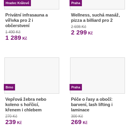
Hradec Králové
Praha
Privátní infrasauna a
Wellness, suchá masáž,
vířivka pro 2 i
pizza a billiard pro 2
občerstvení
2 698 Kč
2 299
1 490 Kč
Kč
1 289
Kč
Brno
Praha
Vepřová žebra nebo
Péče o řasy a obočí:
koleno s hořčicí,
barvení, lash lifting i
křenem i chlebem
laminace
270 Kč
300 Kč
239
269
Kč
Kč