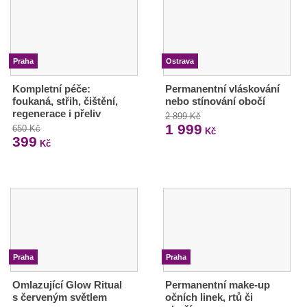
Praha
Ostrava
Kompletní péče:
Permanentní vláskování
foukaná, střih, čištění,
nebo stínování obočí
regenerace i přeliv
2 899 Kč
1 999
650 Kč
Kč
399
Kč
Praha
Praha
Omlazující Glow Ritual
Permanentní make-up
s červeným světlem
očních linek, rtů či