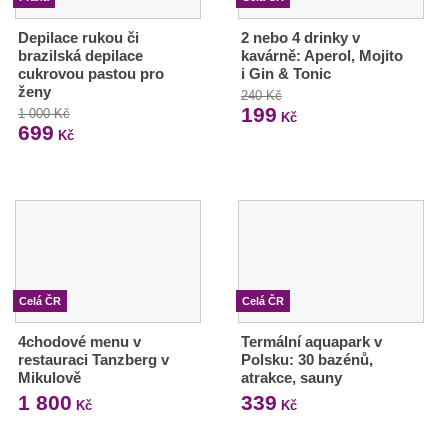
Depilace rukou či
2 nebo 4 drinky v
brazilská depilace
kavárně: Aperol, Mojito
cukrovou pastou pro
i Gin & Tonic
ženy
240 Kč
199
1 000 Kč
Kč
699
Kč
Celá ČR
Celá ČR
4chodové menu v
Termální aquapark v
restauraci Tanzberg v
Polsku: 30 bazénů,
Mikulově
atrakce, sauny
1 800
339
Kč
Kč