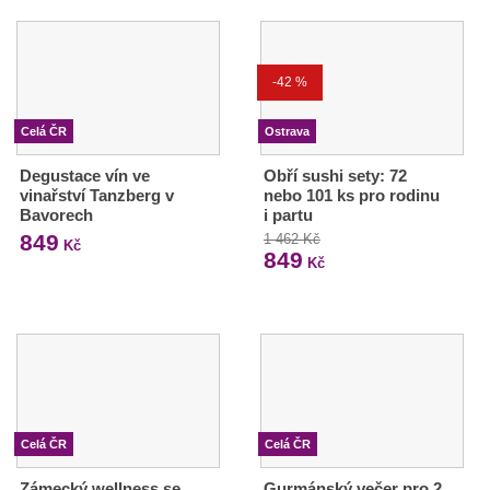
-42 %
Celá ČR
Ostrava
Degustace vín ve
Obří sushi sety: 72
vinařství Tanzberg v
nebo 101 ks pro rodinu
Bavorech
i partu
849
1 462 Kč
Kč
849
Kč
Celá ČR
Celá ČR
Zámecký wellness se
Gurmánský večer pro 2