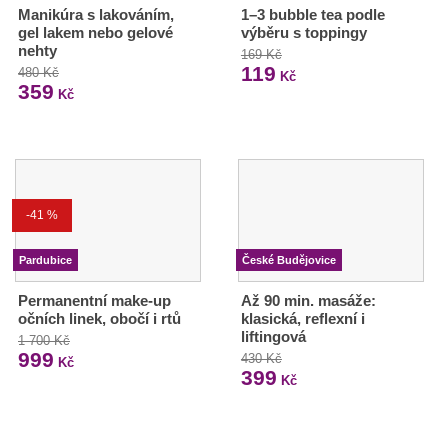
Manikúra s lakováním,
1–3 bubble tea podle
gel lakem nebo gelové
výběru s toppingy
nehty
169 Kč
119
480 Kč
Kč
359
Kč
-41 %
Pardubice
České Budějovice
Permanentní make-up
Až 90 min. masáže:
očních linek, obočí i rtů
klasická, reflexní i
liftingová
1 700 Kč
999
430 Kč
Kč
399
Kč