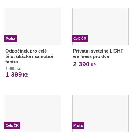
Praha
Celá ČR
Odpočinek pro celé
Privátní světelné LIGHT
tělo: ukázka i samotná
wellness pro dva
tantra
2 390
Kč
1 990 Kč
1 399
Kč
Celá ČR
Praha