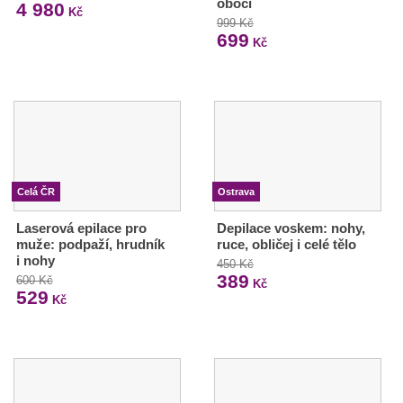
obočí
4 980
Kč
999 Kč
699
Kč
Celá ČR
Ostrava
Laserová epilace pro
Depilace voskem: nohy,
muže: podpaží, hrudník
ruce, obličej i celé tělo
i nohy
450 Kč
389
600 Kč
Kč
529
Kč