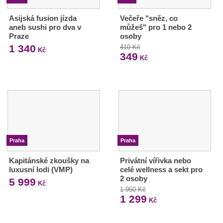
Asijská fusion jízda
Večeře "sněz, co
aneb sushi pro dva v
můžeš" pro 1 nebo 2
Praze
osoby
1 340
410 Kč
Kč
349
Kč
Praha
Praha
Kapitánské zkoušky na
Privátní vířivka nebo
luxusní lodi (VMP)
celé wellness a sekt pro
2 osoby
5 999
Kč
1 950 Kč
1 299
Kč