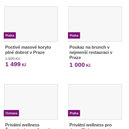
Praha
Praha
Poctivé masové koryto
Poukaz na brunch v
plné dobrot v Praze
nejmenší restauraci v
Praze
1 590 Kč
1 499
1 000
Kč
Kč
Ostrava
Praha
Privátní wellness
Privátní wellness pro