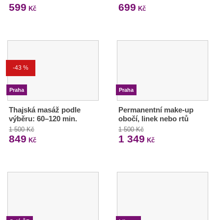
599
699
Kč
Kč
-43 %
Praha
Praha
Thajská masáž podle
Permanentní make-up
výběru: 60–120 min.
obočí, linek nebo rtů
1 500 Kč
1 500 Kč
849
1 349
Kč
Kč