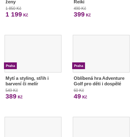
ženy
Reiki
1 850 Kč
490 Kč
1 199
399
Kč
Kč
Praha
Praha
Mytí a styling, střih i
Oblíbená hra Adventure
barvení či melír
Golf pro děti i dospělé
549 Kč
60 Kč
389
49
Kč
Kč