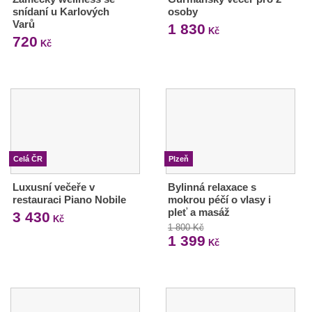
snídaní u Karlových
osoby
Varů
1 830
Kč
720
Kč
Celá ČR
Plzeň
Luxusní večeře v
Bylinná relaxace s
restauraci Piano Nobile
mokrou péčí o vlasy i
pleť a masáž
3 430
Kč
1 800 Kč
1 399
Kč