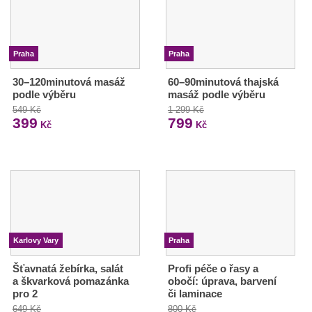
Praha
Praha
30–120minutová masáž
60–90minutová thajská
podle výběru
masáž podle výběru
549 Kč
1 299 Kč
399
799
Kč
Kč
Karlovy Vary
Praha
Šťavnatá žebírka, salát
Profi péče o řasy a
a škvarková pomazánka
obočí: úprava, barvení
pro 2
či laminace
649 Kč
800 Kč