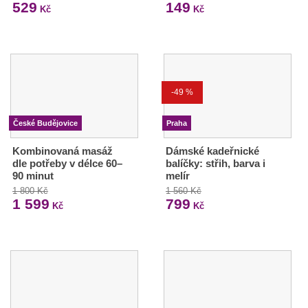
529
149
Kč
Kč
-49 %
České Budějovice
Praha
Kombinovaná masáž
Dámské kadeřnické
dle potřeby v délce 60–
balíčky: střih, barva i
90 minut
melír
1 800 Kč
1 560 Kč
1 599
799
Kč
Kč