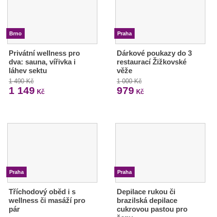
Brno
Praha
Privátní wellness pro
Dárkové poukazy do 3
dva: sauna, vířivka i
restaurací Žižkovské
láhev sektu
věže
1 490 Kč
1 000 Kč
1 149
979
Kč
Kč
Praha
Praha
Tříchodový oběd i s
Depilace rukou či
wellness či masáží pro
brazilská depilace
pár
cukrovou pastou pro