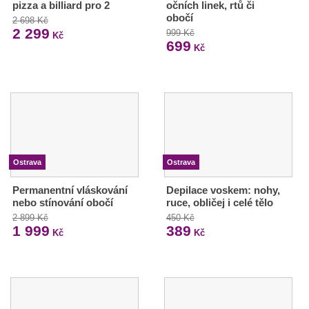
pizza a billiard pro 2
očních linek, rtů či
obočí
2 698 Kč
2 299
999 Kč
Kč
699
Kč
Ostrava
Ostrava
Permanentní vláskování
Depilace voskem: nohy,
nebo stínování obočí
ruce, obličej i celé tělo
2 899 Kč
450 Kč
1 999
389
Kč
Kč