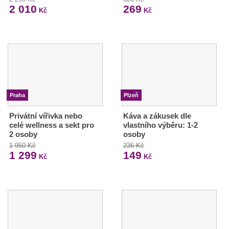
2 010
269
Kč
Kč
Praha
Plzeň
Privátní vířivka nebo
Káva a zákusek dle
celé wellness a sekt pro
vlastního výběru: 1-2
2 osoby
osoby
1 950 Kč
236 Kč
1 299
149
Kč
Kč