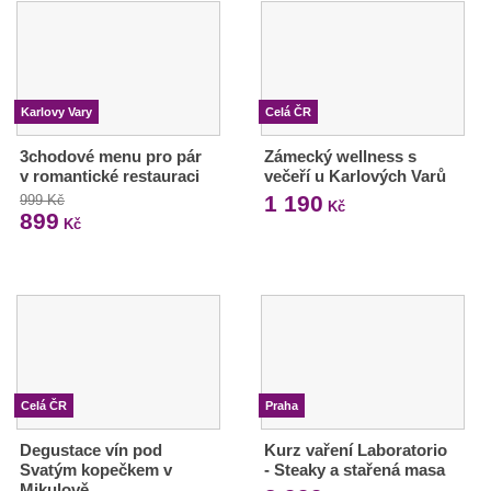
Karlovy Vary
Celá ČR
3chodové menu pro pár
Zámecký wellness s
v romantické restauraci
večeří u Karlových Varů
1 190
999 Kč
Kč
899
Kč
Celá ČR
Praha
Degustace vín pod
Kurz vaření Laboratorio
Svatým kopečkem v
- Steaky a stařená masa
Mikulově