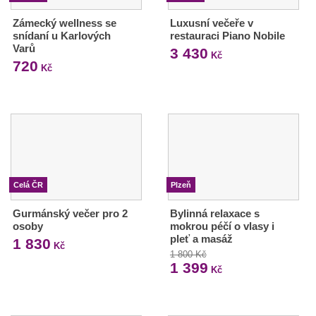
Zámecký wellness se
Luxusní večeře v
snídaní u Karlových
restauraci Piano Nobile
Varů
3 430
Kč
720
Kč
Celá ČR
Plzeň
Gurmánský večer pro 2
Bylinná relaxace s
osoby
mokrou péčí o vlasy i
pleť a masáž
1 830
Kč
1 800 Kč
1 399
Kč