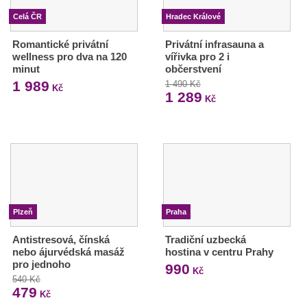
Celá ČR
Hradec Králové
Romantické privátní
Privátní infrasauna a
wellness pro dva na 120
vířivka pro 2 i
minut
občerstvení
1 989
1 490 Kč
Kč
1 289
Kč
Plzeň
Praha
Antistresová, čínská
Tradiční uzbecká
nebo ájurvédská masáž
hostina v centru Prahy
pro jednoho
990
Kč
540 Kč
479
Kč