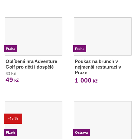
Praha
Praha
Oblíbená hra Adventure
Poukaz na brunch v
Golf pro děti i dospělé
nejmenší restauraci v
Praze
60 Kč
49
1 000
Kč
Kč
-49 %
Plzeň
Ostrava