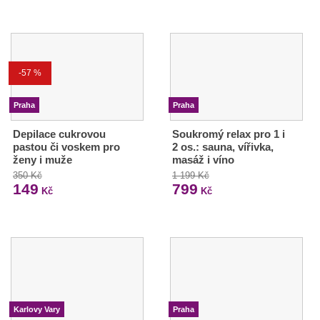
-57 %
Praha
Praha
Depilace cukrovou
Soukromý relax pro 1 i
pastou či voskem pro
2 os.: sauna, vířivka,
ženy i muže
masáž i víno
350 Kč
1 199 Kč
149
799
Kč
Kč
Karlovy Vary
Praha