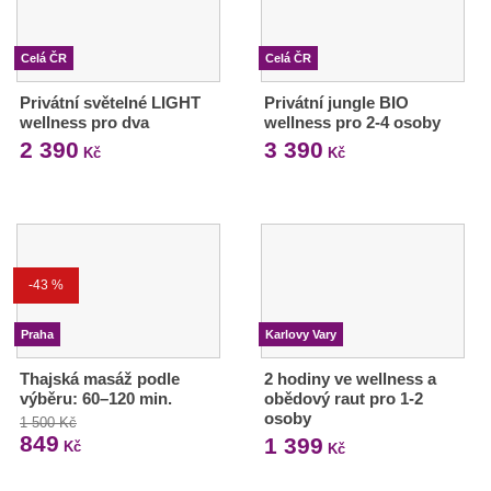
Celá ČR
Celá ČR
Privátní světelné LIGHT
Privátní jungle BIO
wellness pro dva
wellness pro 2-4 osoby
2 390
3 390
Kč
Kč
-43 %
Praha
Karlovy Vary
Thajská masáž podle
2 hodiny ve wellness a
výběru: 60–120 min.
obědový raut pro 1-2
osoby
1 500 Kč
849
1 399
Kč
Kč