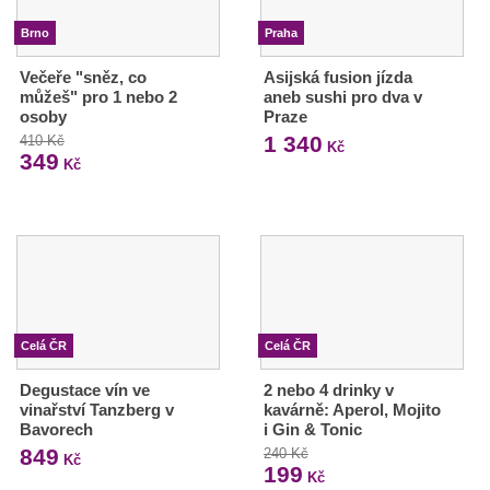
Brno
Praha
Večeře "sněz, co
Asijská fusion jízda
můžeš" pro 1 nebo 2
aneb sushi pro dva v
osoby
Praze
1 340
410 Kč
Kč
349
Kč
Celá ČR
Celá ČR
Degustace vín ve
2 nebo 4 drinky v
vinařství Tanzberg v
kavárně: Aperol, Mojito
Bavorech
i Gin & Tonic
849
240 Kč
Kč
199
Kč