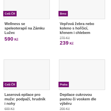
Celá ČR
Brno
Wellness se
Vepřová žebra nebo
speleoterapií na Zámku
koleno s hořčicí,
Lužec
křenem i chlebem
590
270 Kč
Kč
239
Kč
Celá ČR
Praha
Laserová epilace pro
Depilace cukrovou
muže: podpaží, hrudník
pastou či voskem dle
i nohy
výběru
600 Kč
200 Kč