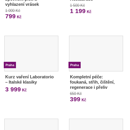
vyhlazení vrásek
1 500 Kč
1 199
1 000 Kč
Kč
799
Kč
Praha
Praha
Kurz vaření Laboratorio
Kompletní péče:
– Italské klasiky
foukaná, střih, čištění,
regenerace i přeliv
3 999
Kč
650 Kč
399
Kč