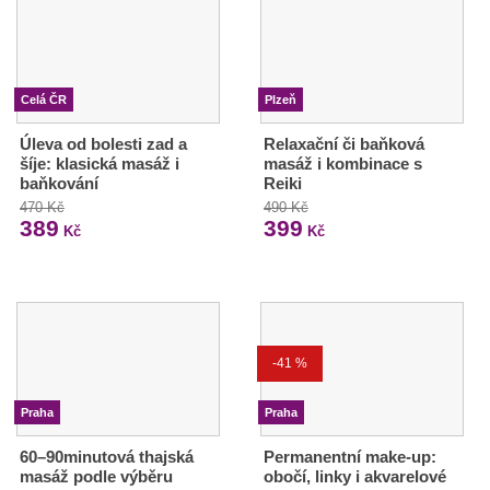
Celá ČR
Plzeň
Úleva od bolesti zad a
Relaxační či baňková
šíje: klasická masáž i
masáž i kombinace s
baňkování
Reiki
470 Kč
490 Kč
389
399
Kč
Kč
-41 %
Praha
Praha
60–90minutová thajská
Permanentní make-up:
masáž podle výběru
obočí, linky i akvarelové