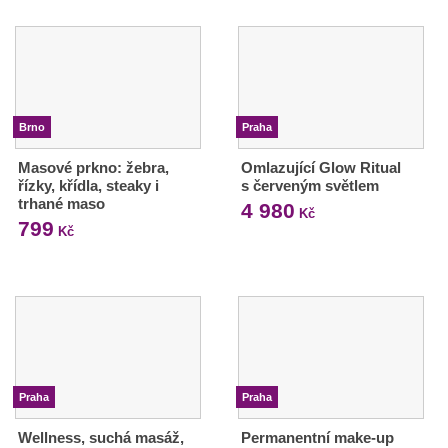
Brno
Praha
Masové prkno: žebra,
Omlazující Glow Ritual
řízky, křídla, steaky i
s červeným světlem
trhané maso
4 980
Kč
799
Kč
Praha
Praha
Wellness, suchá masáž,
Permanentní make-up