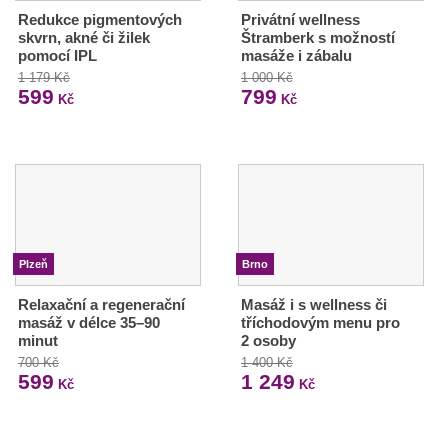
Redukce pigmentových
Privátní wellness
skvrn, akné či žilek
Štramberk s možností
pomocí IPL
masáže i zábalu
1 179 Kč
1 000 Kč
599
799
Kč
Kč
Plzeň
Brno
Relaxační a regenerační
Masáž i s wellness či
masáž v délce 35–90
tříchodovým menu pro
minut
2 osoby
700 Kč
1 400 Kč
599
1 249
Kč
Kč