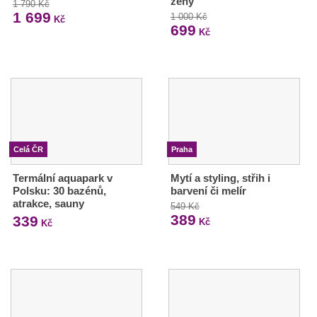
ženy
1 790 Kč
1 699
1 000 Kč
Kč
699
Kč
Celá ČR
Praha
Termální aquapark v
Mytí a styling, střih i
Polsku: 30 bazénů,
barvení či melír
atrakce, sauny
549 Kč
389
339
Kč
Kč