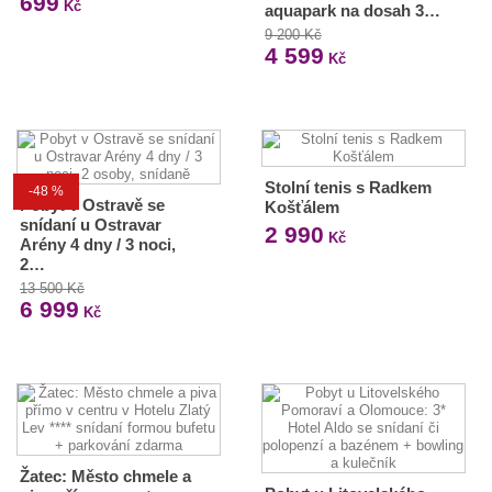
699
Kč
aquapark na dosah 3…
9 200 Kč
4 599
Kč
Stolní tenis s Radkem
-48 %
Pobyt v Ostravě se
Košťálem
snídaní u Ostravar
2 990
Kč
Arény 4 dny / 3 noci,
2…
13 500 Kč
6 999
Kč
Žatec: Město chmele a