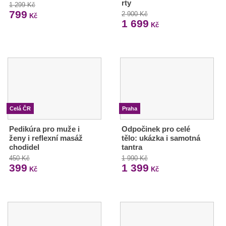
rty
1 299 Kč
799
2 900 Kč
Kč
1 699
Kč
Celá ČR
Praha
Pedikúra pro muže i
Odpočinek pro celé
ženy i reflexní masáž
tělo: ukázka i samotná
chodidel
tantra
450 Kč
1 990 Kč
399
1 399
Kč
Kč