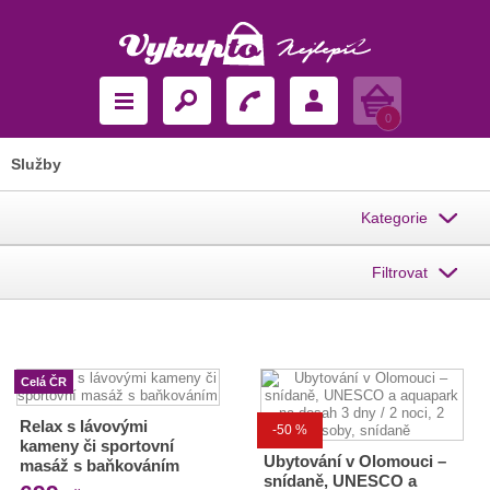
Košík
0
Služby
Kategorie
Filtrovat
Celá ČR
Relax s lávovými
-50 %
kameny či sportovní
Ubytování v Olomouci –
masáž s baňkováním
snídaně, UNESCO a