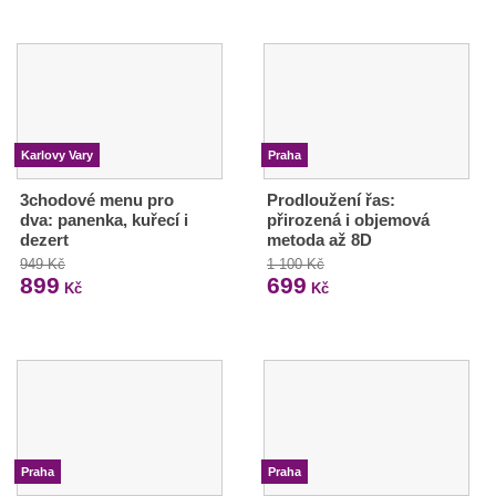
Karlovy Vary
Praha
3chodové menu pro
Prodloužení řas:
dva: panenka, kuřecí i
přirozená i objemová
dezert
metoda až 8D
949 Kč
1 100 Kč
899
699
Kč
Kč
Praha
Praha