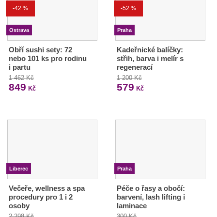
-42 %
-52 %
Ostrava
Praha
Obří sushi sety: 72
Kadeřnické balíčky:
nebo 101 ks pro rodinu
střih, barva i melír s
i partu
regenerací
1 462 Kč
1 200 Kč
849
579
Kč
Kč
Liberec
Praha
Večeře, wellness a spa
Péče o řasy a obočí:
procedury pro 1 i 2
barvení, lash lifting i
osoby
laminace
2 298 Kč
300 Kč