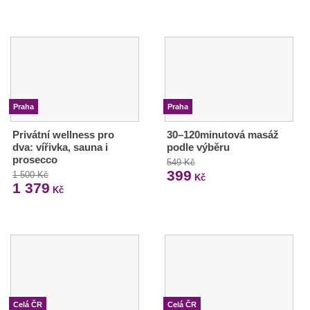
Praha
Praha
Privátní wellness pro
30–120minutová masáž
dva: vířivka, sauna i
podle výběru
prosecco
549 Kč
399
1 500 Kč
Kč
1 379
Kč
Celá ČR
Celá ČR