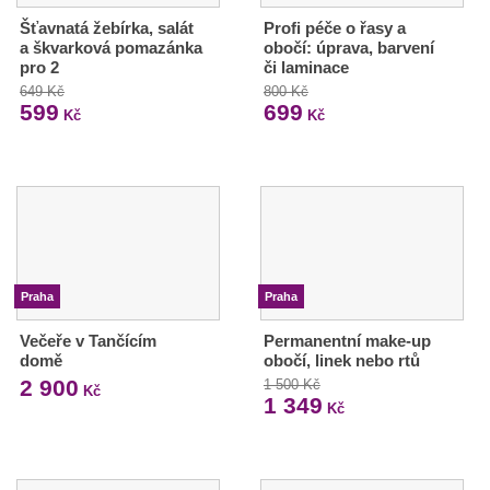
Šťavnatá žebírka, salát
Profi péče o řasy a
a škvarková pomazánka
obočí: úprava, barvení
pro 2
či laminace
649 Kč
800 Kč
599
699
Kč
Kč
Praha
Praha
Večeře v Tančícím
Permanentní make-up
domě
obočí, linek nebo rtů
2 900
1 500 Kč
Kč
1 349
Kč