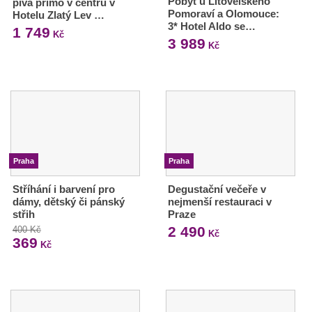
Pobyt u Litovelského
piva přímo v centru v
Pomoraví a Olomouce:
Hotelu Zlatý Lev …
3* Hotel Aldo se…
1 749
Kč
3 989
Kč
Praha
Praha
Stříhání i barvení pro
Degustační večeře v
dámy, dětský či pánský
nejmenší restauraci v
střih
Praze
2 490
400 Kč
Kč
369
Kč