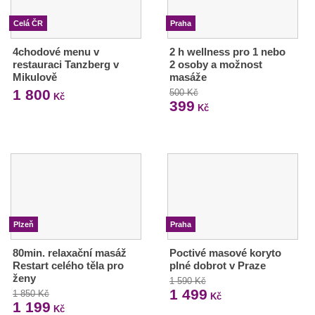
Celá ČR
Praha
4chodové menu v
2 h wellness pro 1 nebo
restauraci Tanzberg v
2 osoby a možnost
Mikulově
masáže
1 800
500 Kč
Kč
399
Kč
Plzeň
Praha
80min. relaxační masáž
Poctivé masové koryto
Restart celého těla pro
plné dobrot v Praze
ženy
1 590 Kč
1 499
1 850 Kč
Kč
1 199
Kč