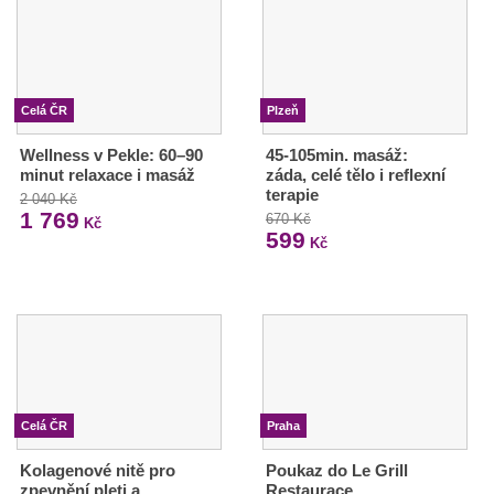
Celá ČR
Plzeň
Wellness v Pekle: 60–90
45-105min. masáž:
minut relaxace i masáž
záda, celé tělo i reflexní
terapie
2 040 Kč
1 769
670 Kč
Kč
599
Kč
Celá ČR
Praha
Kolagenové nitě pro
Poukaz do Le Grill
zpevnění pleti a
Restaurace