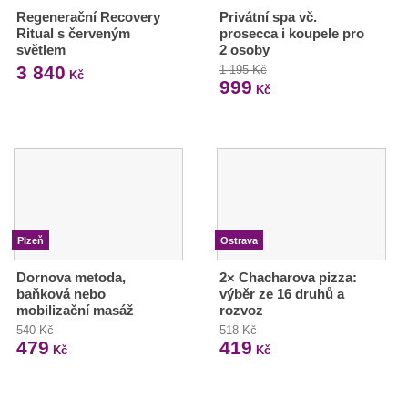
Regenerační Recovery
Privátní spa vč.
Ritual s červeným
prosecca i koupele pro
světlem
2 osoby
3 840
1 195 Kč
Kč
999
Kč
Plzeň
Ostrava
Dornova metoda,
2× Chacharova pizza:
baňková nebo
výběr ze 16 druhů a
mobilizační masáž
rozvoz
540 Kč
518 Kč
479
419
Kč
Kč