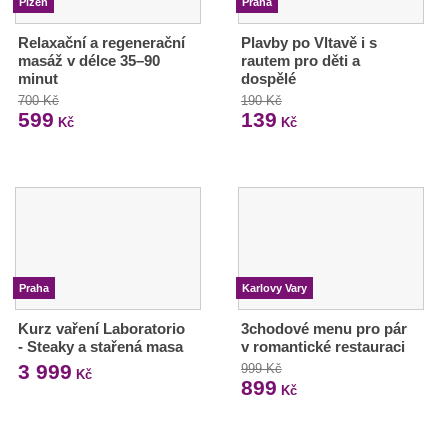
Plzeň
Praha
Relaxační a regenerační
Plavby po Vltavě i s
masáž v délce 35–90
rautem pro děti a
minut
dospělé
700 Kč
190 Kč
599
139
Kč
Kč
Praha
Karlovy Vary
Kurz vaření Laboratorio
3chodové menu pro pár
- Steaky a stařená masa
v romantické restauraci
3 999
999 Kč
Kč
899
Kč