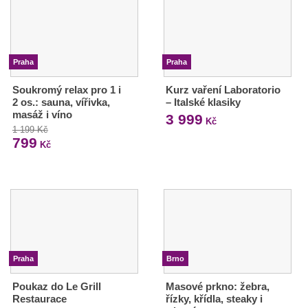
Praha
Praha
Soukromý relax pro 1 i
Kurz vaření Laboratorio
2 os.: sauna, vířivka,
– Italské klasiky
masáž i víno
3 999
Kč
1 199 Kč
799
Kč
Praha
Brno
Poukaz do Le Grill
Masové prkno: žebra,
Restaurace
řízky, křídla, steaky i