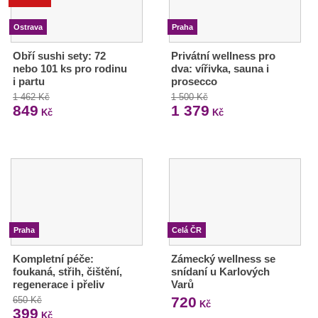
Ostrava
Praha
Obří sushi sety: 72
Privátní wellness pro
nebo 101 ks pro rodinu
dva: vířivka, sauna i
i partu
prosecco
1 462 Kč
1 500 Kč
849
1 379
Kč
Kč
Praha
Celá ČR
Kompletní péče:
Zámecký wellness se
foukaná, střih, čištění,
snídaní u Karlových
regenerace i přeliv
Varů
720
650 Kč
Kč
399
Kč