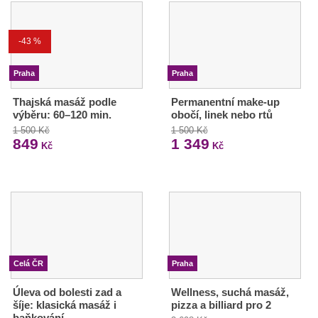
-43 %
Praha
Praha
Thajská masáž podle
Permanentní make-up
výběru: 60–120 min.
obočí, linek nebo rtů
1 500 Kč
1 500 Kč
849
1 349
Kč
Kč
Celá ČR
Praha
Úleva od bolesti zad a
Wellness, suchá masáž,
šíje: klasická masáž i
pizza a billiard pro 2
baňkování