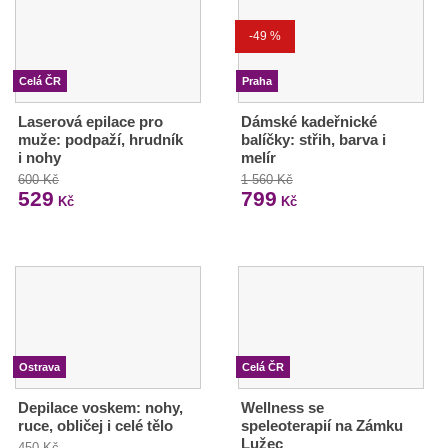
-49 %
Celá ČR
Praha
Laserová epilace pro
Dámské kadeřnické
muže: podpaží, hrudník
balíčky: střih, barva i
i nohy
melír
600 Kč
1 560 Kč
529
799
Kč
Kč
Ostrava
Celá ČR
Depilace voskem: nohy,
Wellness se
ruce, obličej i celé tělo
speleoterapií na Zámku
Lužec
450 Kč