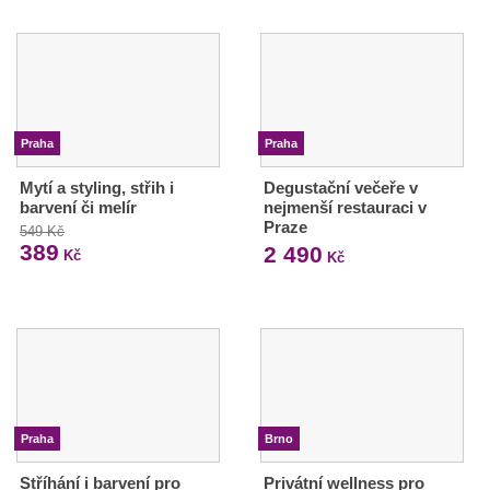
Praha
Praha
Mytí a styling, střih i
Degustační večeře v
barvení či melír
nejmenší restauraci v
Praze
549 Kč
389
2 490
Kč
Kč
Praha
Brno
Stříhání i barvení pro
Privátní wellness pro