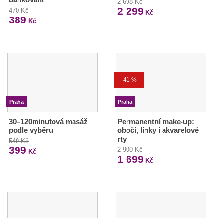
2 698 Kč
2 299
470 Kč
Kč
389
Kč
-41 %
Praha
Praha
30–120minutová masáž
Permanentní make-up:
podle výběru
obočí, linky i akvarelové
rty
549 Kč
399
2 900 Kč
Kč
1 699
Kč