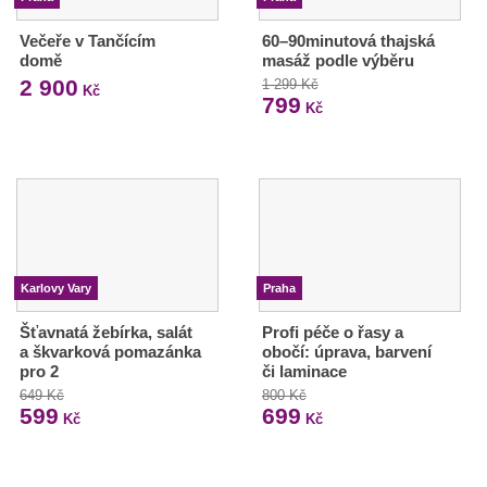
Večeře v Tančícím
60–90minutová thajská
domě
masáž podle výběru
2 900
1 299 Kč
Kč
799
Kč
Karlovy Vary
Praha
Šťavnatá žebírka, salát
Profi péče o řasy a
a škvarková pomazánka
obočí: úprava, barvení
pro 2
či laminace
649 Kč
800 Kč
599
699
Kč
Kč