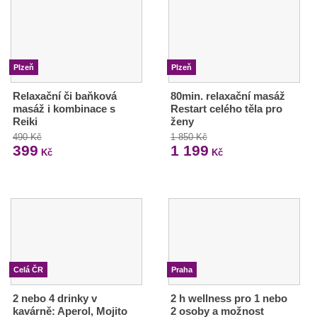
Plzeň
Plzeň
Relaxační či baňková
80min. relaxační masáž
masáž i kombinace s
Restart celého těla pro
Reiki
ženy
490 Kč
1 850 Kč
399
1 199
Kč
Kč
Celá ČR
Praha
2 nebo 4 drinky v
2 h wellness pro 1 nebo
kavárně: Aperol, Mojito
2 osoby a možnost