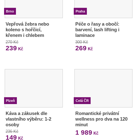
Brno
Praha
Vepřová žebra nebo
Péče o řasy a obočí:
koleno s hořčicí,
barvení, lash lifting i
křenem i chlebem
laminace
270 Kč
300 Kč
239
269
Kč
Kč
Plzeň
Celá ČR
Káva a zákusek dle
Romantické privátní
vlastního výběru: 1-2
wellness pro dva na 120
osoby
minut
1 989
236 Kč
Kč
149
Kč