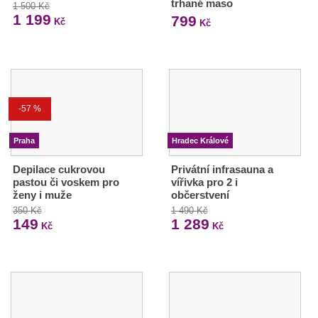
trhané maso
1 500 Kč
1 199
799
Kč
Kč
-57 %
Praha
Hradec Králové
Depilace cukrovou
Privátní infrasauna a
pastou či voskem pro
vířivka pro 2 i
ženy i muže
občerstvení
350 Kč
1 490 Kč
149
1 289
Kč
Kč