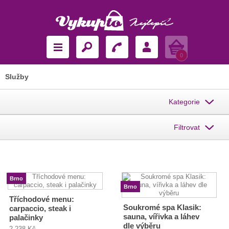
Košík
0
Služby
Kategorie
Filtrovat
Brno
Brno
Tříchodové menu:
Soukromé spa Klasik:
carpaccio, steak i
sauna, vířivka a láhev
palačinky
dle výběru
2 238 Kč