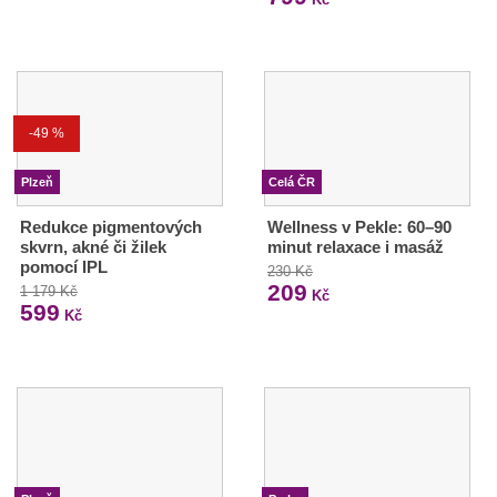
-49 %
Plzeň
Celá ČR
Redukce pigmentových
Wellness v Pekle: 60–90
skvrn, akné či žilek
minut relaxace i masáž
pomocí IPL
230 Kč
209
1 179 Kč
Kč
599
Kč