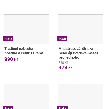
Praha
Plzeň
Tradiční uzbecká
Antistresová, čínská
hostina v centru Prahy
nebo ájurvédská masáž
pro jednoho
990
Kč
540 Kč
479
Kč
Praha
Praha