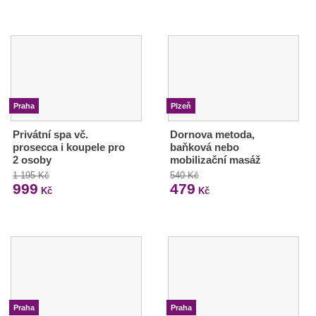
Praha
Plzeň
Privátní spa vč.
Dornova metoda,
prosecca i koupele pro
baňková nebo
2 osoby
mobilizační masáž
1 195 Kč
540 Kč
999
479
Kč
Kč
Praha
Praha