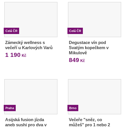
Celá ČR
Celá ČR
Zámecký wellness s
Degustace vín pod
večeří u Karlových Varů
Svatým kopečkem v
Mikulově
1 190
Kč
849
Kč
Praha
Brno
Asijská fusion jízda
Večeře "sněz, co
aneb sushi pro dva v
můžeš" pro 1 nebo 2