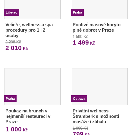
Liberec
Praha
Večeře, wellness a spa
Poctivé masové koryto
procedury pro 1 i 2
plné dobrot v Praze
osoby
1 590 Kč
1 499
2 298 Kč
Kč
2 010
Kč
Praha
Ostrava
Poukaz na brunch v
Privátní wellness
nejmenší restauraci v
Štramberk s možností
Praze
masáže i zábalu
1 000
1 000 Kč
Kč
799
Kč