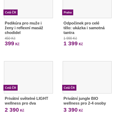
Celá ČR
Praha
Pedikúra pro muže i
Odpočinek pro celé
ženy i reflexní masáž
tělo: ukázka i samotná
chodidel
tantra
450 Kč
1 990 Kč
399
1 399
Kč
Kč
Celá ČR
Celá ČR
Privátní světelné LIGHT
Privátní jungle BIO
wellness pro dva
wellness pro 2-4 osoby
2 390
3 390
Kč
Kč