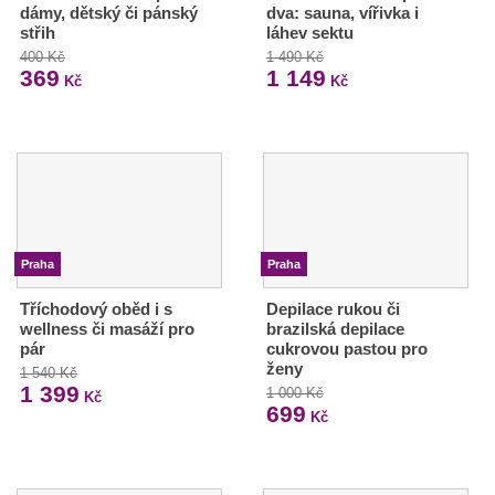
dámy, dětský či pánský
dva: sauna, vířivka i
střih
láhev sektu
400 Kč
1 490 Kč
369
1 149
Kč
Kč
Praha
Praha
Tříchodový oběd i s
Depilace rukou či
wellness či masáží pro
brazilská depilace
pár
cukrovou pastou pro
ženy
1 540 Kč
1 399
1 000 Kč
Kč
699
Kč