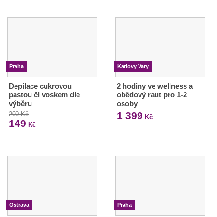
Praha
Karlovy Vary
Depilace cukrovou
2 hodiny ve wellness a
pastou či voskem dle
obědový raut pro 1-2
výběru
osoby
1 399
200 Kč
Kč
149
Kč
Ostrava
Praha