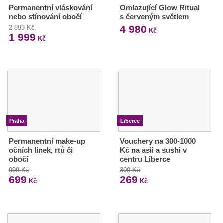
Permanentní vláskování
Omlazující Glow Ritual
nebo stínování obočí
s červeným světlem
4 980
2 899 Kč
Kč
1 999
Kč
Praha
Liberec
Permanentní make-up
Vouchery na 300-1000
očních linek, rtů či
Kč na asii a sushi v
obočí
centru Liberce
999 Kč
300 Kč
699
269
Kč
Kč