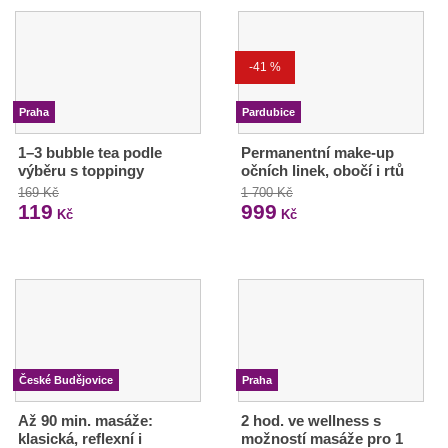
-41 %
Praha
Pardubice
1–3 bubble tea podle
Permanentní make-up
výběru s toppingy
očních linek, obočí i rtů
169 Kč
1 700 Kč
119
999
Kč
Kč
České Budějovice
Praha
Až 90 min. masáže:
2 hod. ve wellness s
klasická, reflexní i
možností masáže pro 1