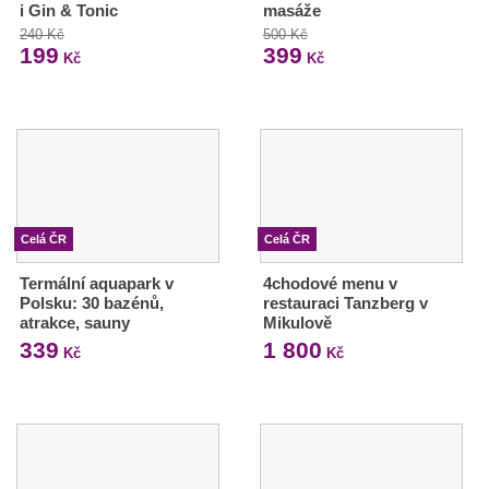
i Gin & Tonic
masáže
240 Kč
500 Kč
199
399
Kč
Kč
Celá ČR
Celá ČR
Termální aquapark v
4chodové menu v
Polsku: 30 bazénů,
restauraci Tanzberg v
atrakce, sauny
Mikulově
339
1 800
Kč
Kč