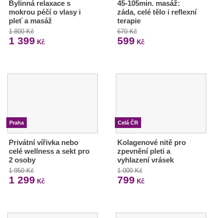
Bylinná relaxace s
45-105min. masáž:
mokrou péčí o vlasy i
záda, celé tělo i reflexní
pleť a masáž
terapie
1 800 Kč
670 Kč
1 399
599
Kč
Kč
Praha
Celá ČR
Privátní vířivka nebo
Kolagenové nitě pro
celé wellness a sekt pro
zpevnění pleti a
2 osoby
vyhlazení vrásek
1 950 Kč
1 000 Kč
1 299
799
Kč
Kč