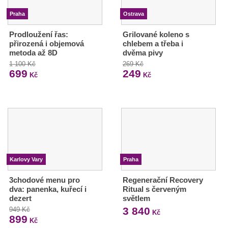
Praha
Ostrava
Prodloužení řas:
Grilované koleno s
přirozená i objemová
chlebem a třeba i
metoda až 8D
dvěma pivy
1 100 Kč
269 Kč
699
249
Kč
Kč
Karlovy Vary
Praha
3chodové menu pro
Regenerační Recovery
dva: panenka, kuřecí i
Ritual s červeným
dezert
světlem
3 840
949 Kč
Kč
899
Kč