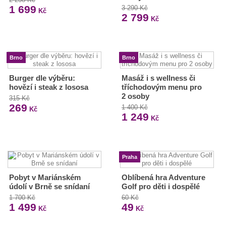
1 699
3 290 Kč
Kč
2 799
Kč
Brno
Brno
Burger dle výběru:
Masáž i s wellness či
hovězí i steak z lososa
tříchodovým menu pro
2 osoby
315 Kč
269
1 400 Kč
Kč
1 249
Kč
Praha
Pobyt v Mariánském
Oblíbená hra Adventure
údolí v Brně se snídaní
Golf pro děti i dospělé
1 700 Kč
60 Kč
1 499
49
Kč
Kč