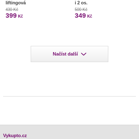
liftingová
i 2 os.
430 Kč
500 Kč
399
349
Kč
Kč
Načíst další
Vykupto.cz