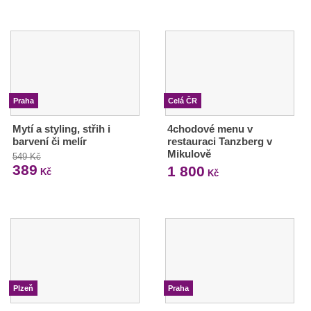
Praha
Celá ČR
Mytí a styling, střih i
4chodové menu v
barvení či melír
restauraci Tanzberg v
Mikulově
549 Kč
389
1 800
Kč
Kč
Plzeň
Praha