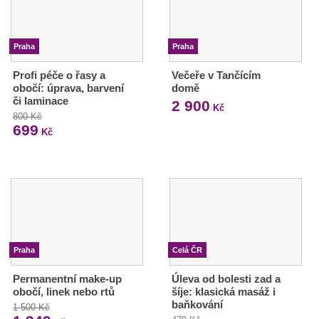
Praha
Praha
Profi péče o řasy a
Večeře v Tančícím
obočí: úprava, barvení
domě
či laminace
2 900
Kč
800 Kč
699
Kč
Praha
Celá ČR
Permanentní make-up
Úleva od bolesti zad a
obočí, linek nebo rtů
šíje: klasická masáž i
baňkování
1 500 Kč