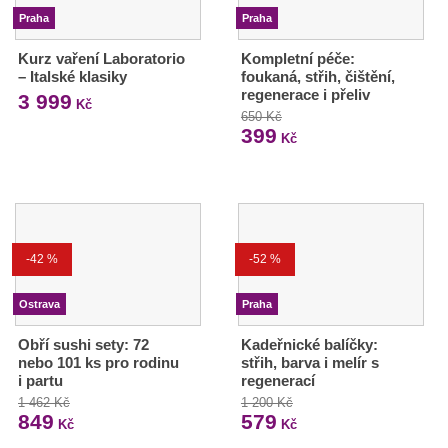
Praha
Praha
Kurz vaření Laboratorio
Kompletní péče:
– Italské klasiky
foukaná, střih, čištění,
regenerace i přeliv
3 999
Kč
650 Kč
399
Kč
-42 %
-52 %
Ostrava
Praha
Obří sushi sety: 72
Kadeřnické balíčky:
nebo 101 ks pro rodinu
střih, barva i melír s
i partu
regenerací
1 462 Kč
1 200 Kč
849
579
Kč
Kč