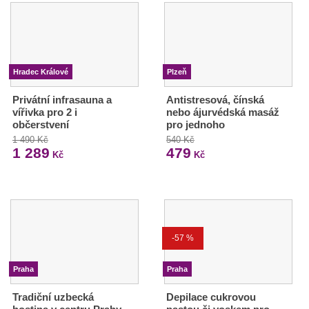
Hradec Králové
Plzeň
Privátní infrasauna a
Antistresová, čínská
vířivka pro 2 i
nebo ájurvédská masáž
občerstvení
pro jednoho
1 490 Kč
540 Kč
1 289
479
Kč
Kč
-57 %
Praha
Praha
Tradiční uzbecká
Depilace cukrovou