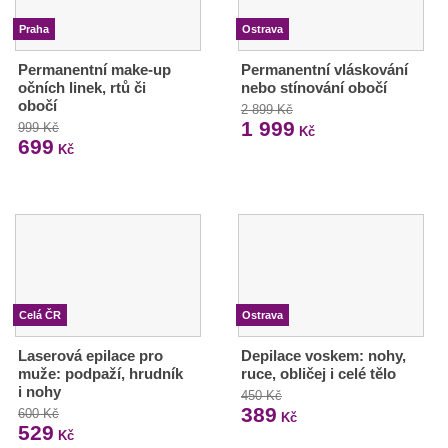
Praha
Ostrava
Permanentní make-up
Permanentní vláskování
očních linek, rtů či
nebo stínování obočí
obočí
2 899 Kč
1 999
999 Kč
Kč
699
Kč
Celá ČR
Ostrava
Laserová epilace pro
Depilace voskem: nohy,
muže: podpaží, hrudník
ruce, obličej i celé tělo
i nohy
450 Kč
389
600 Kč
Kč
529
Kč