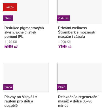
-49 %
Plzeň
Ostrava
Redukce pigmentových
Privátní wellness
skvrn, akné či žilek
Štramberk s možností
pomocí IPL
masáže i zábalu
1 179 Kč
1 000 Kč
599
799
Kč
Kč
Praha
Plzeň
Plavby po Vltavě i s
Relaxační a regenerační
rautem pro děti a
masáž v délce 35–90
dospělé
minut