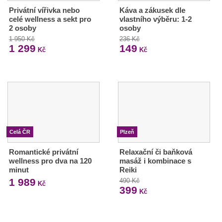
Privátní vířivka nebo
Káva a zákusek dle
celé wellness a sekt pro
vlastního výběru: 1-2
2 osoby
osoby
1 950 Kč
236 Kč
1 299
149
Kč
Kč
Celá ČR
Plzeň
Romantické privátní
Relaxační či baňková
wellness pro dva na 120
masáž i kombinace s
minut
Reiki
1 989
490 Kč
Kč
399
Kč