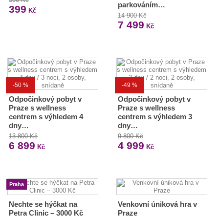
parkováním…
399
Kč
14 900 Kč
7 499
Kč
-50 %
-49 %
Odpočinkový pobyt v
Odpočinkový pobyt v
Praze s wellness
Praze s wellness
centrem s výhledem 4
centrem s výhledem 3
dny…
dny…
13 800 Kč
9 800 Kč
6 899
4 999
Kč
Kč
Praha
Nechte se hýčkat na
Venkovní úniková hra v
Petra Clinic – 3000 Kč
Praze