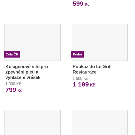
599
Kč
Celá ČR
Praha
Kolagenové nitě pro
Poukaz do Le Grill
zpevnění pleti a
Restaurace
vyhlazení vrásek
1 500 Kč
1 199
1 000 Kč
Kč
799
Kč