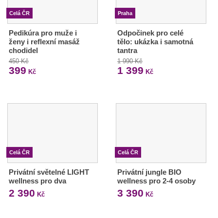
Celá ČR
Praha
Pedikúra pro muže i
Odpočinek pro celé
ženy i reflexní masáž
tělo: ukázka i samotná
chodidel
tantra
450 Kč
1 990 Kč
399
1 399
Kč
Kč
Celá ČR
Celá ČR
Privátní světelné LIGHT
Privátní jungle BIO
wellness pro dva
wellness pro 2-4 osoby
2 390
3 390
Kč
Kč