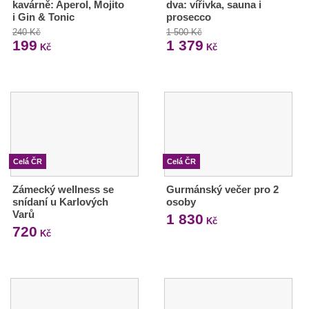
kavárně: Aperol, Mojito
dva: vířivka, sauna i
i Gin & Tonic
prosecco
240 Kč
1 500 Kč
199
1 379
Kč
Kč
Celá ČR
Celá ČR
Zámecký wellness se
Gurmánský večer pro 2
snídaní u Karlových
osoby
Varů
1 830
Kč
720
Kč