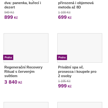
dva: panenka, kuřecí i
přirozená i objemová
dezert
metoda až 8D
949 Kč
1 100 Kč
899
699
Kč
Kč
Praha
Praha
Regenerační Recovery
Privátní spa vč.
Ritual s červeným
prosecca i koupele pro
světlem
2 osoby
3 840
1 195 Kč
Kč
999
Kč