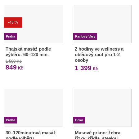
-43 %
Praha
Karlovy Vary
Thajská masáž podle
2 hodiny ve wellness a
výběru: 60–120 min.
obědový raut pro 1-2
osoby
1 500 Kč
849
1 399
Kč
Kč
Praha
Brno
30–120minutová masáž
Masové prkno: žebra,
podle výběru
řízky, křídla, steaky i