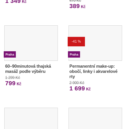
1 349
470 Kč
Kč
389
Kč
-41 %
Praha
Praha
60–90minutová thajská
Permanentní make-up:
masáž podle výběru
obočí, linky i akvarelové
rty
1 299 Kč
799
2 900 Kč
Kč
1 699
Kč