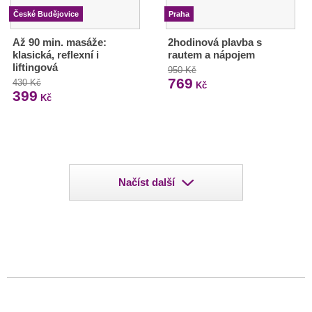
České Budějovice
Praha
Až 90 min. masáže:
2hodinová plavba s
klasická, reflexní i
rautem a nápojem
liftingová
950 Kč
769
430 Kč
Kč
399
Kč
Načíst další