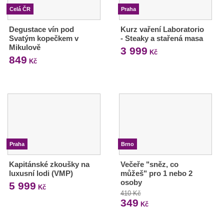
Celá ČR
Praha
Degustace vín pod
Kurz vaření Laboratorio
Svatým kopečkem v
- Steaky a stařená masa
Mikulově
3 999
Kč
849
Kč
Praha
Brno
Kapitánské zkoušky na
Večeře "sněz, co
luxusní lodi (VMP)
můžeš" pro 1 nebo 2
osoby
5 999
Kč
410 Kč
349
Kč