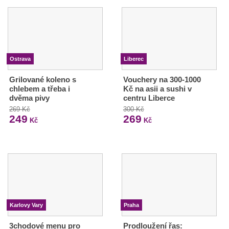
Ostrava
Liberec
Grilované koleno s
Vouchery na 300-1000
chlebem a třeba i
Kč na asii a sushi v
dvěma pivy
centru Liberce
269 Kč
300 Kč
249
269
Kč
Kč
Karlovy Vary
Praha
3chodové menu pro
Prodloužení řas: