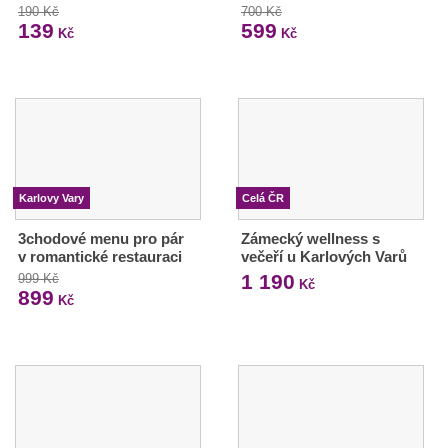
190 Kč
700 Kč
139
599
Kč
Kč
Karlovy Vary
Celá ČR
3chodové menu pro pár
Zámecký wellness s
v romantické restauraci
večeří u Karlových Varů
1 190
999 Kč
Kč
899
Kč