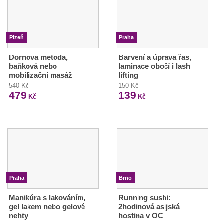
Plzeň
Praha
Dornova metoda,
Barvení a úprava řas,
baňková nebo
laminace obočí i lash
mobilizační masáž
lifting
540 Kč
150 Kč
479
139
Kč
Kč
Praha
Brno
Manikúra s lakováním,
Running sushi:
gel lakem nebo gelové
2hodinová asijská
nehty
hostina v OC