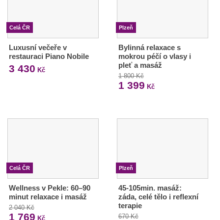
Celá ČR
Plzeň
Luxusní večeře v
Bylinná relaxace s
restauraci Piano Nobile
mokrou péčí o vlasy i
pleť a masáž
3 430
Kč
1 800 Kč
1 399
Kč
Celá ČR
Plzeň
Wellness v Pekle: 60–90
45-105min. masáž:
minut relaxace i masáž
záda, celé tělo i reflexní
terapie
2 040 Kč
1 769
670 Kč
Kč