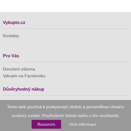
Vykupto.cz
Kontakty
Pro Vás
Doručení zdarma
Vykupto na Facebooku
Důvěryhodný nákup
Naše společnost je členem Asociace pro elektronickou
Tento web používá k poskytování služeb a personifikaci obsahu
komerci (APEK)
soubory cookie. Používáním tohoto webu s tím souhlasíte.
Rozumím
Více informací