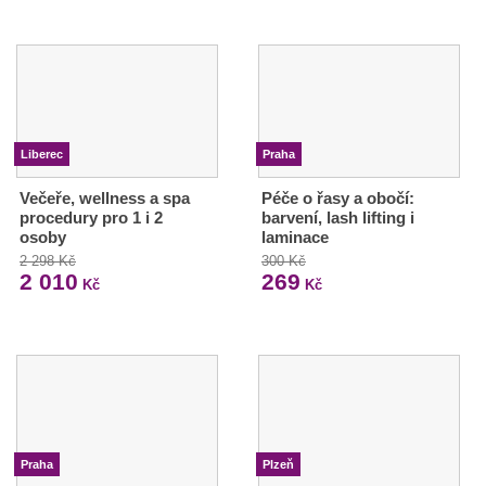
Liberec
Praha
Večeře, wellness a spa
Péče o řasy a obočí:
procedury pro 1 i 2
barvení, lash lifting i
osoby
laminace
2 298 Kč
300 Kč
2 010
269
Kč
Kč
Praha
Plzeň