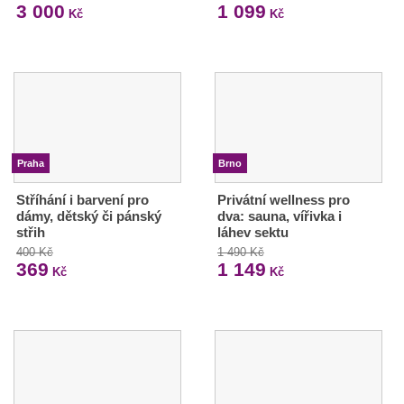
3 000
1 099
Kč
Kč
Praha
Brno
Stříhání i barvení pro
Privátní wellness pro
dámy, dětský či pánský
dva: sauna, vířivka i
střih
láhev sektu
400 Kč
1 490 Kč
369
1 149
Kč
Kč