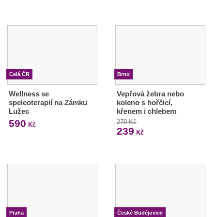
Celá ČR
Brno
Wellness se
Vepřová žebra nebo
speleoterapií na Zámku
koleno s hořčicí,
Lužec
křenem i chlebem
590
270 Kč
Kč
239
Kč
Praha
České Budějovice