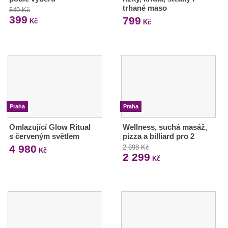
trhané maso
549 Kč
399
799
Kč
Kč
Praha
Praha
Omlazující Glow Ritual
Wellness, suchá masáž,
s červeným světlem
pizza a billiard pro 2
4 980
2 698 Kč
Kč
2 299
Kč