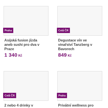
Praha
Celá ČR
Asijská fusion jízda
Degustace vín ve
aneb sushi pro dva v
vinařství Tanzberg v
Praze
Bavorech
1 340
849
Kč
Kč
Celá ČR
Praha
2 nebo 4 drinky v
Privátní wellness pro