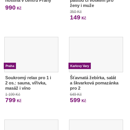
hostina v centru Prahy
pastou či voskem pro
ženy i muže
990
Kč
350 Kč
149
Kč
Praha
Karlovy Vary
Soukromý relax pro 1 i
Šťavnatá žebírka, salát
2 os.: sauna, vířivka,
a škvarková pomazánka
masáž i víno
pro 2
1 199 Kč
649 Kč
799
599
Kč
Kč