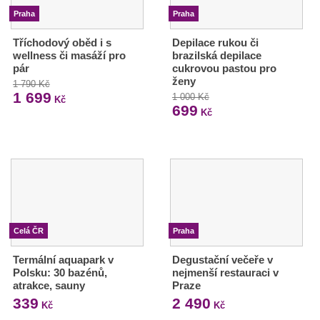
Praha
Praha
Tříchodový oběd i s
Depilace rukou či
wellness či masáží pro
brazilská depilace
pár
cukrovou pastou pro
ženy
1 790 Kč
1 699
1 000 Kč
Kč
699
Kč
Celá ČR
Praha
Termální aquapark v
Degustační večeře v
Polsku: 30 bazénů,
nejmenší restauraci v
atrakce, sauny
Praze
339
2 490
Kč
Kč