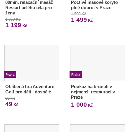
80min. relaxační masáž
Poctivé masové koryto
Restart celého těla pro
plné dobrot v Praze
ženy
1 590 Kč
1 499
1 850 Kč
Kč
1 199
Kč
Praha
Praha
Oblíbená hra Adventure
Poukaz na brunch v
Golf pro děti i dospělé
nejmenší restauraci v
Praze
60 Kč
49
1 000
Kč
Kč