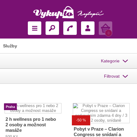
Košík
0
Služby
Kategorie
Filtrovat
Praha
2 h wellness pro 1 nebo
-50 %
2 osoby a možnost
Pobyt v Praze – Clarion
masáže
Congress se snídaní a
500 Kč