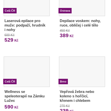
Celá ČR
Ostrava
Laserová epilace pro
Depilace voskem: nohy,
muže: podpaží, hrudník
ruce, obličej i celé tělo
i nohy
450 Kč
389
600 Kč
Kč
529
Kč
Celá ČR
Brno
Wellness se
Vepřová žebra nebo
speleoterapií na Zámku
koleno s hořčicí,
Lužec
křenem i chlebem
590
270 Kč
Kč
239