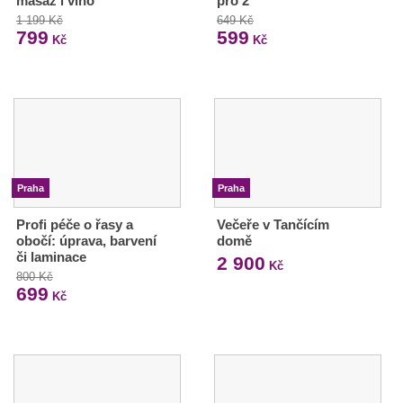
masáž i víno
pro 2
1 199 Kč
649 Kč
799
599
Kč
Kč
Praha
Praha
Profi péče o řasy a
Večeře v Tančícím
obočí: úprava, barvení
domě
či laminace
2 900
Kč
800 Kč
699
Kč