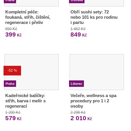
Kompletní péče:
Obří sushi sety: 72
foukaná, střih, čištění,
nebo 101 ks pro rodinu
regenerace i přeliv
i partu
650 Kč
1 462 Kč
399
849
Kč
Kč
-52 %
Praha
Liberec
Kadeřnické balíčky:
Večeře, wellness a spa
střih, barva i melír s
procedury pro 1 i 2
regenerací
osoby
1 200 Kč
2 298 Kč
579
2 010
Kč
Kč