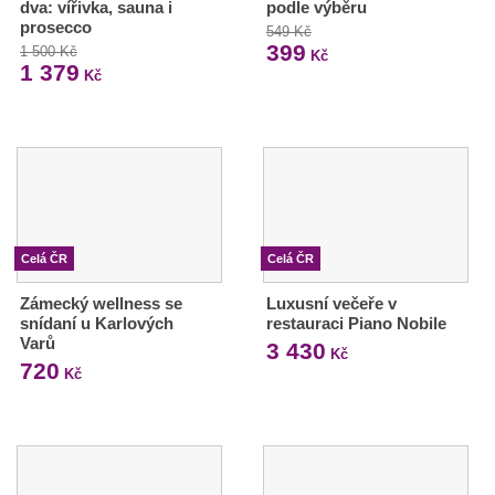
dva: vířivka, sauna i
podle výběru
prosecco
549 Kč
399
1 500 Kč
Kč
1 379
Kč
Celá ČR
Celá ČR
Zámecký wellness se
Luxusní večeře v
snídaní u Karlových
restauraci Piano Nobile
Varů
3 430
Kč
720
Kč