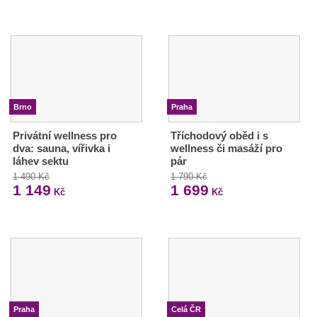
Brno
Praha
Privátní wellness pro
Tříchodový oběd i s
dva: sauna, vířivka i
wellness či masáží pro
láhev sektu
pár
1 490 Kč
1 790 Kč
1 149
1 699
Kč
Kč
Praha
Celá ČR