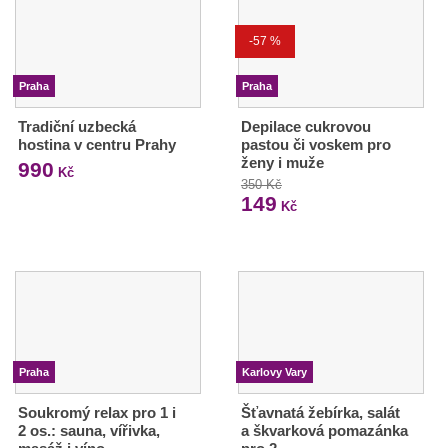
-57 %
Praha
Praha
Tradiční uzbecká
Depilace cukrovou
hostina v centru Prahy
pastou či voskem pro
ženy i muže
990
Kč
350 Kč
149
Kč
Praha
Karlovy Vary
Soukromý relax pro 1 i
Šťavnatá žebírka, salát
2 os.: sauna, vířivka,
a škvarková pomazánka