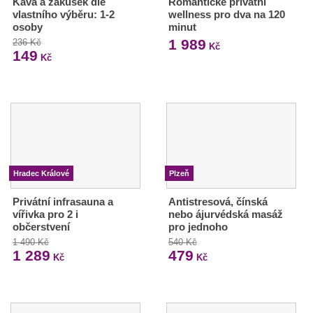
Káva a zákusek dle
Romantické privátní
vlastního výběru: 1-2
wellness pro dva na 120
osoby
minut
1 989
236 Kč
Kč
149
Kč
Hradec Králové
Plzeň
Privátní infrasauna a
Antistresová, čínská
vířivka pro 2 i
nebo ájurvédská masáž
občerstvení
pro jednoho
1 490 Kč
540 Kč
1 289
479
Kč
Kč