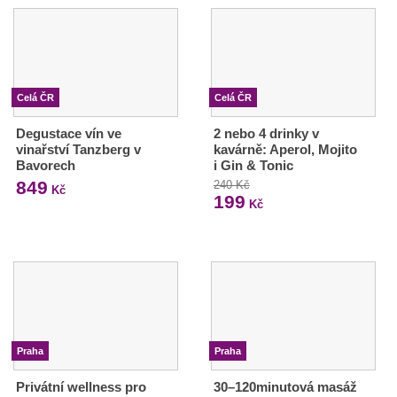
Celá ČR
Celá ČR
Degustace vín ve
2 nebo 4 drinky v
vinařství Tanzberg v
kavárně: Aperol, Mojito
Bavorech
i Gin & Tonic
849
240 Kč
Kč
199
Kč
Praha
Praha
Privátní wellness pro
30–120minutová masáž