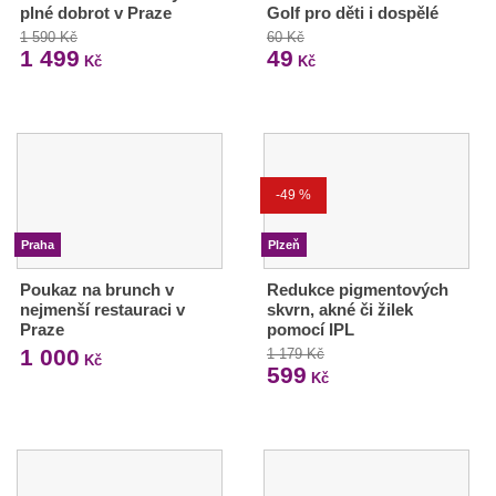
plné dobrot v Praze
Golf pro děti i dospělé
1 590 Kč
60 Kč
1 499
49
Kč
Kč
-49 %
Praha
Plzeň
Poukaz na brunch v
Redukce pigmentových
nejmenší restauraci v
skvrn, akné či žilek
Praze
pomocí IPL
1 000
1 179 Kč
Kč
599
Kč