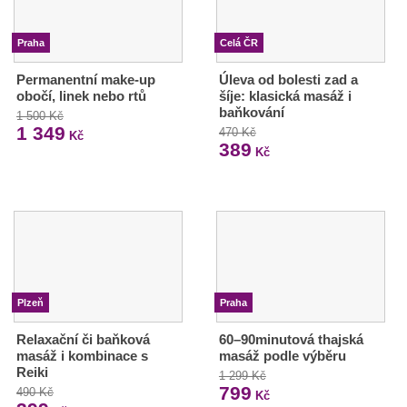
Praha
Celá ČR
Permanentní make-up
Úleva od bolesti zad a
obočí, linek nebo rtů
šíje: klasická masáž i
baňkování
1 500 Kč
1 349
470 Kč
Kč
389
Kč
Plzeň
Praha
Relaxační či baňková
60–90minutová thajská
masáž i kombinace s
masáž podle výběru
Reiki
1 299 Kč
799
490 Kč
Kč