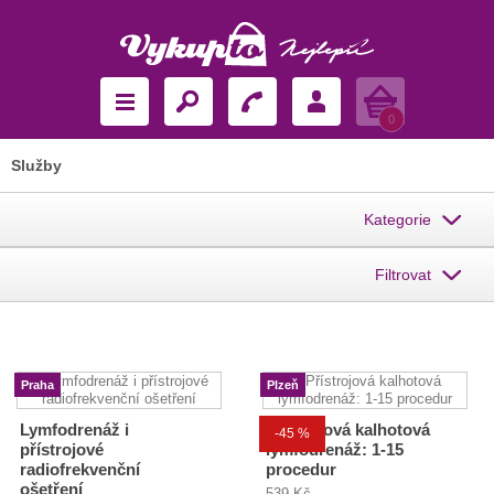
Košík
0
Služby
Kategorie
Filtrovat
Praha
Plzeň
Lymfodrenáž i
Přístrojová kalhotová
-45 %
přístrojové
lymfodrenáž: 1-15
radiofrekvenční
procedur
ošetření
539 Kč