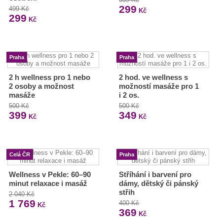
299
499 Kč
Kč
299
Kč
Praha
Praha
2 h wellness pro 1 nebo
2 hod. ve wellness s
2 osoby a možnost
možností masáže pro 1
masáže
i 2 os.
500 Kč
500 Kč
399
349
Kč
Kč
Celá ČR
Praha
Wellness v Pekle: 60–90
Stříhání i barvení pro
minut relaxace i masáž
dámy, dětský či pánský
střih
2 040 Kč
1 769
400 Kč
Kč
369
Kč