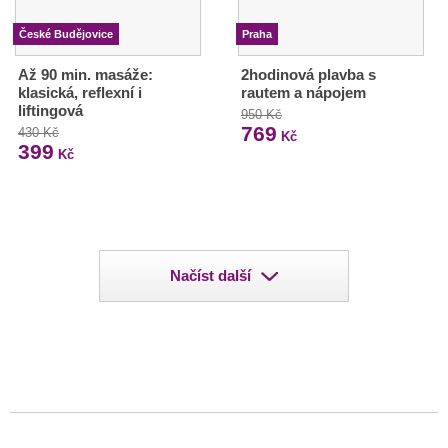
České Budějovice
Praha
Až 90 min. masáže:
2hodinová plavba s
klasická, reflexní i
rautem a nápojem
liftingová
950 Kč
769
430 Kč
Kč
399
Kč
Načíst další