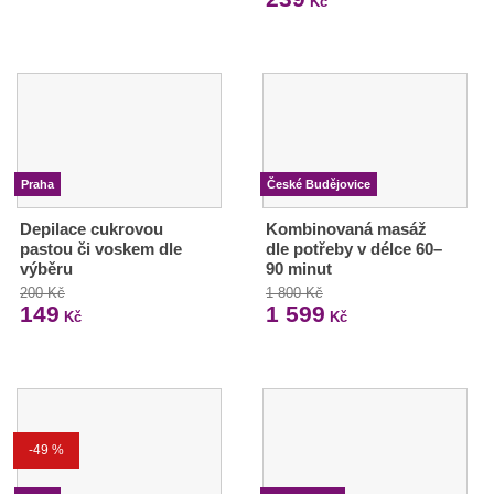
Kč
Praha
České Budějovice
Depilace cukrovou
Kombinovaná masáž
pastou či voskem dle
dle potřeby v délce 60–
výběru
90 minut
200 Kč
1 800 Kč
149
1 599
Kč
Kč
-49 %