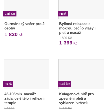
Celá ČR
Plzeň
Gurmánský večer pro 2
Bylinná relaxace s
osoby
mokrou péčí o vlasy i
pleť a masáž
1 830
Kč
1 800 Kč
1 399
Kč
Plzeň
Celá ČR
45-105min. masáž:
Kolagenové nitě pro
záda, celé tělo i reflexní
zpevnění pleti a
terapie
vyhlazení vrásek
670 Kč
1 000 Kč