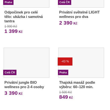
Praha
Celá ČR
Odpočinek pro celé
Privátní světelné LIGHT
tělo: ukázka i samotná
wellness pro dva
tantra
2 390
Kč
1 990 Kč
1 399
Kč
-43 %
Celá ČR
Praha
Privátní jungle BIO
Thajská masáž podle
wellness pro 2-4 osoby
výběru: 60–120 min.
3 390
1 500 Kč
Kč
849
Kč