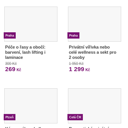
Praha
Praha
Péče o řasy a obočí:
Privátní vířivka nebo
barvení, lash lifting i
celé wellness a sekt pro
laminace
2 osoby
300 Kč
1 950 Kč
269
1 299
Kč
Kč
Plzeň
Celá ČR