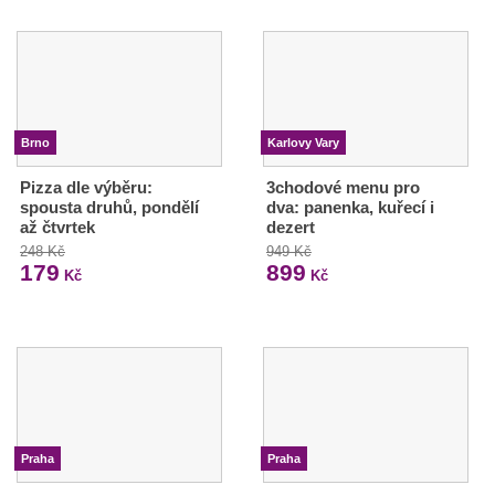
Brno
Karlovy Vary
Pizza dle výběru:
3chodové menu pro
spousta druhů, pondělí
dva: panenka, kuřecí i
až čtvrtek
dezert
248 Kč
949 Kč
179
899
Kč
Kč
Praha
Praha