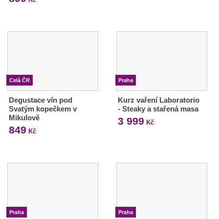
Celá ČR
Praha
Degustace vín pod
Kurz vaření Laboratorio
Svatým kopečkem v
- Steaky a stařená masa
Mikulově
3 999
Kč
849
Kč
Praha
Praha