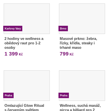
Karlovy Vary
Brno
2 hodiny ve wellness a
Masové prkno: žebra,
obědový raut pro 1-2
řízky, křídla, steaky i
osoby
trhané maso
1 399
799
Kč
Kč
Praha
Praha
Omlazující Glow Ritual
Wellness, suchá masáž,
s červeným světlem
pizza a billiard pro 2