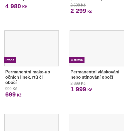
4 980
2 698 Kč
Kč
2 299
Kč
Praha
Ostrava
Permanentní make-up
Permanentní vláskování
očních linek, rtů či
nebo stínování obočí
obočí
2 899 Kč
1 999
999 Kč
Kč
699
Kč