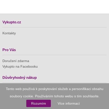
Vykupto.cz
Kontakty
Pro Vás
Doručení zdarma
Vykupto na Facebooku
Důvěryhodný nákup
Tento web používá k poskytování služeb a personifikaci obsahu
Naše společnost je členem Asociace pro elektronickou
komerci (APEK)
soubory cookie. Používáním tohoto webu s tím souhlasíte.
Rozumím
Více informací