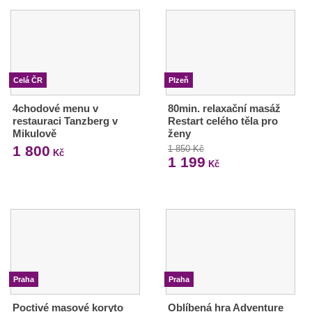
Celá ČR
Plzeň
4chodové menu v
80min. relaxační masáž
restauraci Tanzberg v
Restart celého těla pro
Mikulově
ženy
1 800
1 850 Kč
Kč
1 199
Kč
Praha
Praha
Poctivé masové koryto
Oblíbená hra Adventure