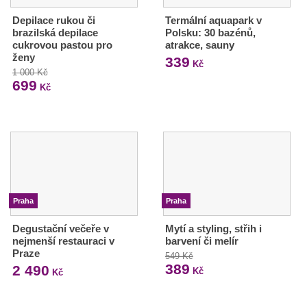
Depilace rukou či
Termální aquapark v
brazilská depilace
Polsku: 30 bazénů,
cukrovou pastou pro
atrakce, sauny
ženy
339
Kč
1 000 Kč
699
Kč
Praha
Praha
Degustační večeře v
Mytí a styling, střih i
nejmenší restauraci v
barvení či melír
Praze
549 Kč
389
2 490
Kč
Kč