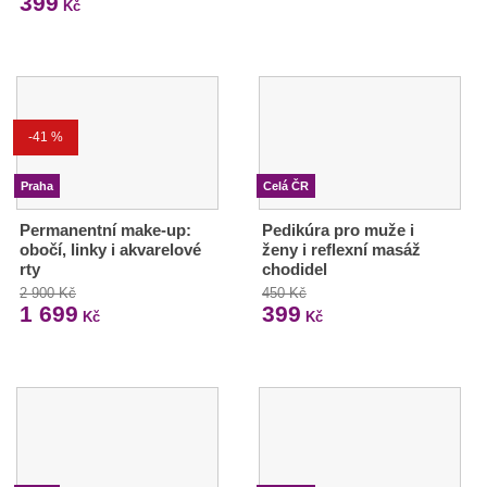
399
Kč
-41 %
Praha
Celá ČR
Permanentní make-up:
Pedikúra pro muže i
obočí, linky i akvarelové
ženy i reflexní masáž
rty
chodidel
2 900 Kč
450 Kč
1 699
399
Kč
Kč