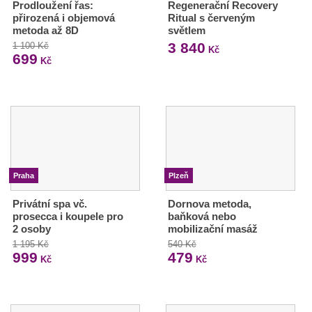
Prodloužení řas:
Regenerační Recovery
přirozená i objemová
Ritual s červeným
metoda až 8D
světlem
3 840
1 100 Kč
Kč
699
Kč
Praha
Plzeň
Privátní spa vč.
Dornova metoda,
prosecca i koupele pro
baňková nebo
2 osoby
mobilizační masáž
1 195 Kč
540 Kč
999
479
Kč
Kč