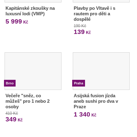
Kapitánské zkoušky na
Plavby po Vltavě i s
luxusní lodi (VMP)
rautem pro děti a
dospělé
5 999
Kč
190 Kč
139
Kč
Brno
Praha
Večeře "sněz, co
Asijská fusion jízda
můžeš" pro 1 nebo 2
aneb sushi pro dva v
osoby
Praze
1 340
410 Kč
Kč
349
Kč