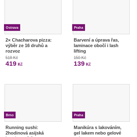
Ostrava
Praha
2× Chacharova pizza:
Barvení a úprava řas,
výběr ze 16 druhů a
laminace obočí i lash
rozvoz
lifting
518 Kč
150 Kč
419
139
Kč
Kč
Brno
Praha
Running sushi:
Manikúra s lakováním,
2hodinová asijská
gel lakem nebo gelové