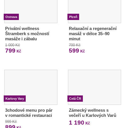
Ostrava
Plzeň
Privátní wellness
Relaxační a regenerační
Štramberk s možností
masáž v délce 35–90
masáže i zábalu
minut
1 000 Kč
700 Kč
799
599
Kč
Kč
Karlovy Vary
Celá ČR
3chodové menu pro pár
Zámecký wellness s
v romantické restauraci
večeří u Karlových Varů
1 190
999 Kč
Kč
899
Kč