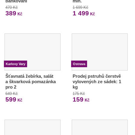
baňkování
min.
470 Kč
1 699 Kč
389
1 499
Kč
Kč
Karlovy Vary
Ostrava
Šťavnatá žebírka, salát
Prodej pstruhů čerstvě
a škvarková pomazánka
vylovených ze sádek: 1
pro 2
kg
649 Kč
175 Kč
599
159
Kč
Kč