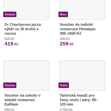
Ostrava
Brno
2× Chacharova pizza:
Voucher do indické
výběr ze 16 druhů a
restaurace Himalaya:
rozvoz
300–1000 Kč
518 Kč
300 Kč
419
259
Kč
Kč
Ostrava
Praha
Voucher na cokoliv v
Tantrická masáž pro
asijské restauraci
ženy, muže i páry: 60–
EatNam
120 min.
500 Kč
2 700 Kč