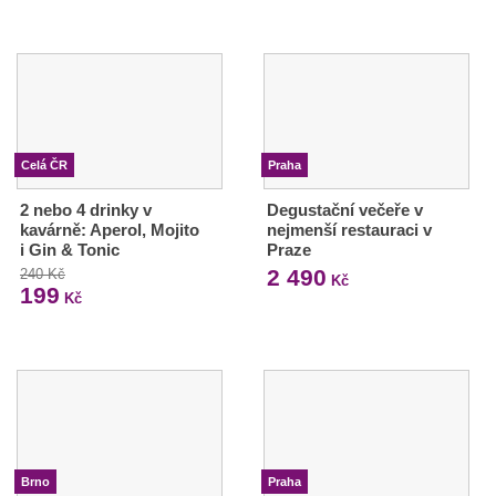
Celá ČR
Praha
2 nebo 4 drinky v
Degustační večeře v
kavárně: Aperol, Mojito
nejmenší restauraci v
i Gin & Tonic
Praze
2 490
240 Kč
Kč
199
Kč
Brno
Praha