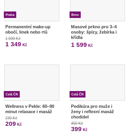
Praha
Brno
Permanentní make-up
Masové prkno pro 3–4
obočí, linek nebo rtů
osoby: špízy, žebírka i
křídla
1 500 Kč
1 349
1 599
Kč
Kč
Celá ČR
Celá ČR
Wellness v Pekle: 60–90
Pedikúra pro muže i
minut relaxace i masáž
ženy i reflexní masáž
chodidel
230 Kč
209
450 Kč
Kč
399
Kč