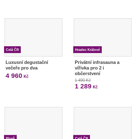
Celá ČR
Hradec Králové
Luxusní degustační
Privátní infrasauna a
večeře pro dva
vířivka pro 2 i
občerstvení
4 960
Kč
1 490 Kč
1 289
Kč
Plzeň
Celá ČR