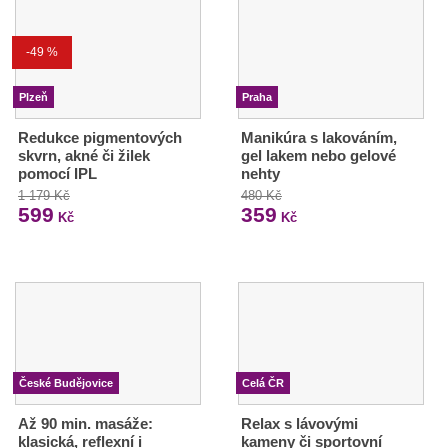
-49 %
Plzeň
Praha
Redukce pigmentových
Manikúra s lakováním,
skvrn, akné či žilek
gel lakem nebo gelové
pomocí IPL
nehty
1 179 Kč
480 Kč
599
359
Kč
Kč
České Budějovice
Celá ČR
Až 90 min. masáže:
Relax s lávovými
klasická, reflexní i
kameny či sportovní