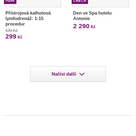
Plzeň
Celá ČR
Přístrojová kalhotová
Den ve Spa hotelu
lymfodrenáž: 1-15
Antonie
procedur
2 290
Kč
539 Kč
299
Kč
Načíst další