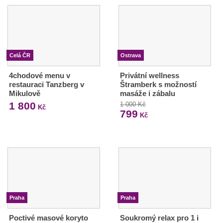
Celá ČR
Ostrava
4chodové menu v
Privátní wellness
restauraci Tanzberg v
Štramberk s možností
Mikulově
masáže i zábalu
1 800
1 000 Kč
Kč
799
Kč
Praha
Praha
Poctivé masové koryto
Soukromý relax pro 1 i