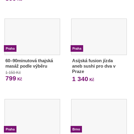
Praha
Praha
60–90minutová thajská
Asijská fusion jízda
masáž podle výběru
aneb sushi pro dva v
Praze
1 150 Kč
799
1 340
Kč
Kč
Praha
Brno