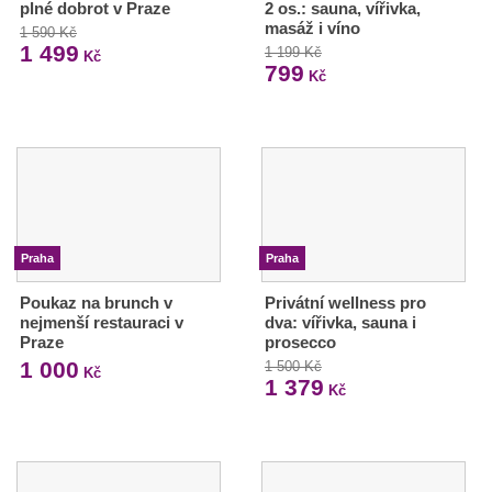
plné dobrot v Praze
2 os.: sauna, vířivka,
masáž i víno
1 590 Kč
1 499
1 199 Kč
Kč
799
Kč
Praha
Praha
Poukaz na brunch v
Privátní wellness pro
nejmenší restauraci v
dva: vířivka, sauna i
Praze
prosecco
1 000
1 500 Kč
Kč
1 379
Kč