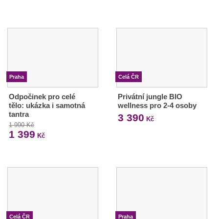
Praha
Celá ČR
Odpočinek pro celé
Privátní jungle BIO
tělo: ukázka i samotná
wellness pro 2-4 osoby
tantra
3 390
Kč
1 990 Kč
1 399
Kč
Celá ČR
Praha