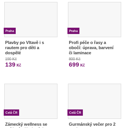
Praha
Praha
Plavby po Vltavě i s
Profi péče o řasy a
rautem pro děti a
obočí: úprava, barvení
dospělé
či laminace
190 Kč
800 Kč
139
699
Kč
Kč
Celá ČR
Celá ČR
Zámecký wellness se
Gurmánský večer pro 2