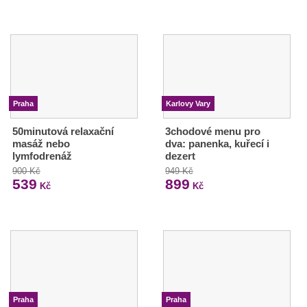
Praha
Karlovy Vary
50minutová relaxační
3chodové menu pro
masáž nebo
dva: panenka, kuřecí i
lymfodrenáž
dezert
900 Kč
949 Kč
539
899
Kč
Kč
Praha
Praha