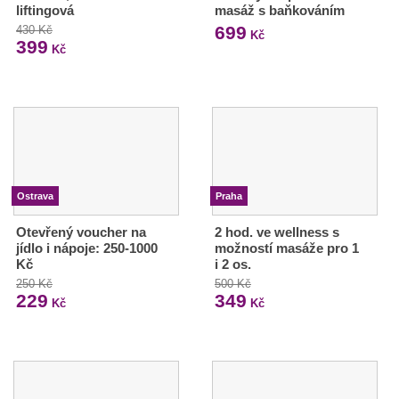
liftingová
masáž s baňkováním
699
430 Kč
Kč
399
Kč
Ostrava
Praha
Otevřený voucher na
2 hod. ve wellness s
jídlo i nápoje: 250-1000
možností masáže pro 1
Kč
i 2 os.
250 Kč
500 Kč
229
349
Kč
Kč