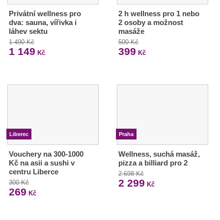
Privátní wellness pro
2 h wellness pro 1 nebo
dva: sauna, vířivka i
2 osoby a možnost
láhev sektu
masáže
1 490 Kč
500 Kč
1 149
399
Kč
Kč
Liberec
Praha
Vouchery na 300-1000
Wellness, suchá masáž,
Kč na asii a sushi v
pizza a billiard pro 2
centru Liberce
2 698 Kč
2 299
300 Kč
Kč
269
Kč