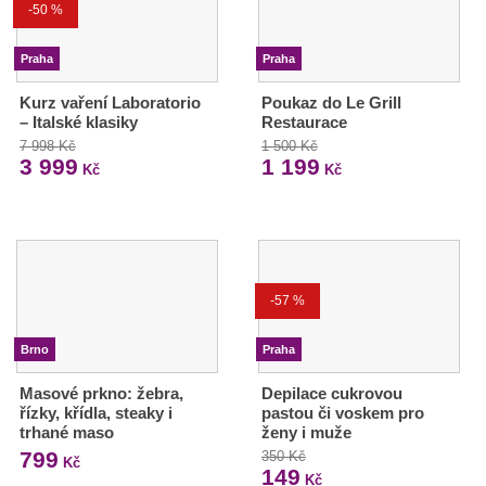
-50 %
Praha
Praha
Kurz vaření Laboratorio
Poukaz do Le Grill
– Italské klasiky
Restaurace
7 998 Kč
1 500 Kč
3 999
1 199
Kč
Kč
-57 %
Brno
Praha
Masové prkno: žebra,
Depilace cukrovou
řízky, křídla, steaky i
pastou či voskem pro
trhané maso
ženy i muže
799
350 Kč
Kč
149
Kč