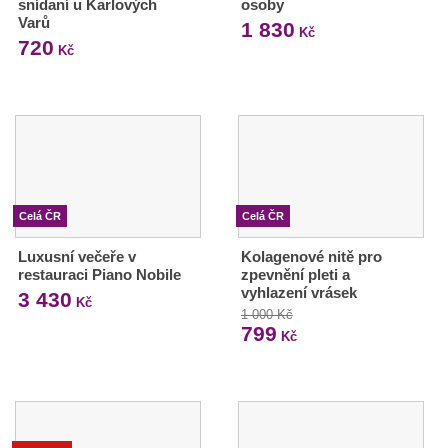
snídaní u Karlových
osoby
Varů
1 830
Kč
720
Kč
Celá ČR
Celá ČR
Luxusní večeře v
Kolagenové nitě pro
restauraci Piano Nobile
zpevnění pleti a
vyhlazení vrásek
3 430
Kč
1 000 Kč
799
Kč