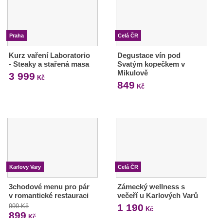
Praha
Celá ČR
Kurz vaření Laboratorio
Degustace vín pod
- Steaky a stařená masa
Svatým kopečkem v
Mikulově
3 999
Kč
849
Kč
Karlovy Vary
Celá ČR
3chodové menu pro pár
Zámecký wellness s
v romantické restauraci
večeří u Karlových Varů
1 190
999 Kč
Kč
899
Kč