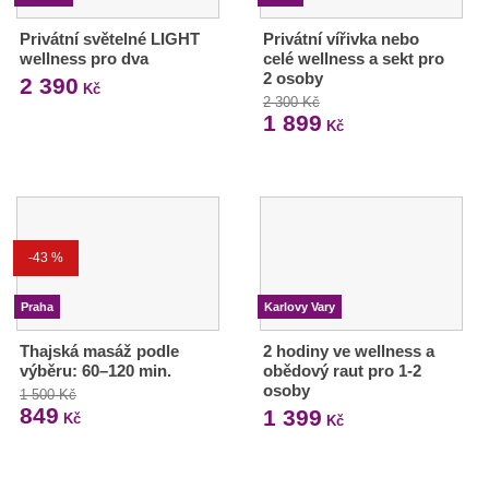
Privátní světelné LIGHT
Privátní vířivka nebo
wellness pro dva
celé wellness a sekt pro
2 osoby
2 390
Kč
2 300 Kč
1 899
Kč
-43 %
Praha
Karlovy Vary
Thajská masáž podle
2 hodiny ve wellness a
výběru: 60–120 min.
obědový raut pro 1-2
osoby
1 500 Kč
849
1 399
Kč
Kč