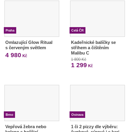
Praha
Celá ČR
Omlazující Glow Ritual
Kadeřnické balíčky se
s červeným světlem
střihem a čištěním
Malibu C
4 980
Kč
1 800 Kč
1 299
Kč
Brno
Ostrava
Vepřová žebra nebo
1 či 2 pizzy dle výběru:
koleno s hořčicí,
šunková, sýrová i s kari