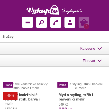
Košík
0
Služby
Kategorie
Filtrovat
Praha
Praha
Dámské kadeřnické
Mytí a styling, střih i
-49 %
balíčky: střih, barva i
barvení či melír
melír
549 Kč
1 560 Kč