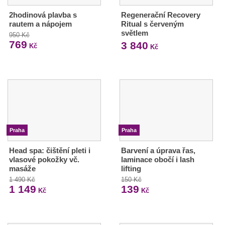
2hodinová plavba s
Regenerační Recovery
rautem a nápojem
Ritual s červeným
světlem
950 Kč
769
3 840
Kč
Kč
Praha
Praha
Head spa: čištění pleti i
Barvení a úprava řas,
vlasové pokožky vč.
laminace obočí i lash
masáže
lifting
1 490 Kč
150 Kč
1 149
139
Kč
Kč