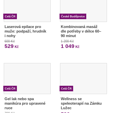
Celá ČR
České Budějovice
Laserová epilace pro
Kombinovaná masáž
muže: podpaží, hrudník
dle potřeby v délce 60–
i nohy
90 minut
600 Kč
1 200 Kč
529
1 049
Kč
Kč
Celá ČR
Celá ČR
Gel lak nebo spa
Wellness se
manikúra pro upravené
speleoterapií na Zámku
ruce
Lužec