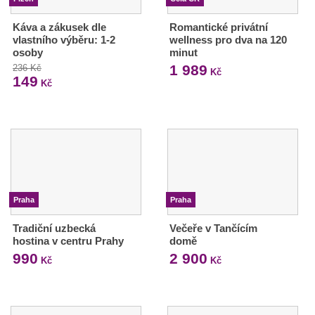
Káva a zákusek dle
Romantické privátní
vlastního výběru: 1-2
wellness pro dva na 120
osoby
minut
1 989
236 Kč
Kč
149
Kč
Praha
Praha
Tradiční uzbecká
Večeře v Tančícím
hostina v centru Prahy
domě
990
2 900
Kč
Kč