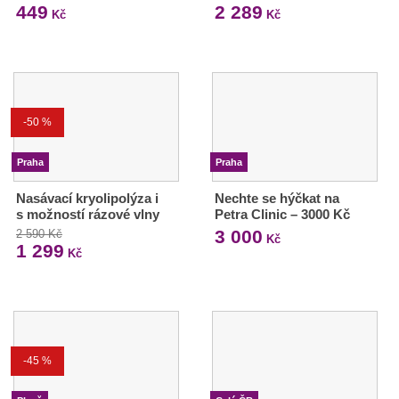
449
2 289
Kč
Kč
-50 %
Praha
Praha
Nasávací kryolipolýza i
Nechte se hýčkat na
s možností rázové vlny
Petra Clinic – 3000 Kč
3 000
2 590 Kč
Kč
1 299
Kč
-45 %