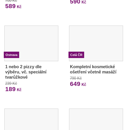
590
700 Kč
Kč
589
Kč
Ostrava
Celá ČR
1 nebo 2 pizzy dle
Kompletní kosmetické
výběru, vč. speciální
ošetření včetně masáží
tvarůžkové
790 Kč
649
239 Kč
Kč
189
Kč