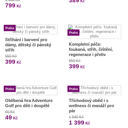
389
Kč
799
Kč
Praha
Praha
Stříhání i barvení pro
Kompletní péče:
dámy, dětský či pánský
foukaná, střih, čištění,
střih
regenerace i přeliv
550 Kč
399
650 Kč
Kč
399
Kč
Praha
Praha
Oblíbená hra Adventure
Tříchodový oběd i s
Golf pro děti i dospělé
wellness či masáží pro
pár
60 Kč
49
1 540 Kč
Kč
1 399
Kč