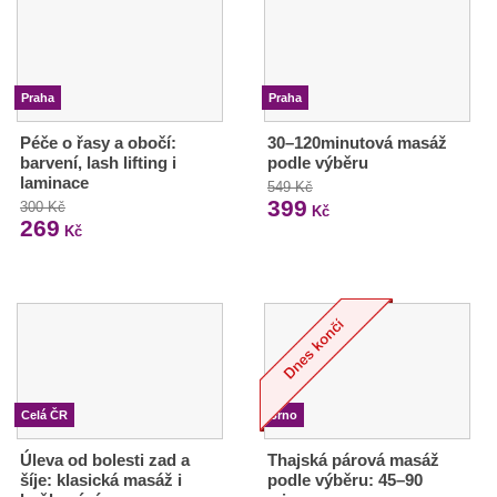
Praha
Praha
Péče o řasy a obočí:
30–120minutová masáž
barvení, lash lifting i
podle výběru
laminace
549 Kč
399
300 Kč
Kč
269
Kč
Celá ČR
Brno
Úleva od bolesti zad a
Thajská párová masáž
šíje: klasická masáž i
podle výběru: 45–90