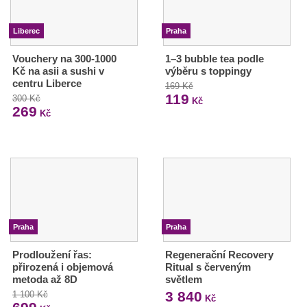
Liberec
Praha
Vouchery na 300-1000
1–3 bubble tea podle
Kč na asii a sushi v
výběru s toppingy
centru Liberce
169 Kč
119
300 Kč
Kč
269
Kč
Praha
Praha
Prodloužení řas:
Regenerační Recovery
přirozená i objemová
Ritual s červeným
metoda až 8D
světlem
3 840
1 100 Kč
Kč