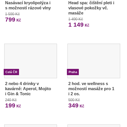
Nasávací kryolipolýza i
Head spa: čištění pleti i
s možností rázové vlny
vlasové pokožky vč.
masáže
1 590 Kč
799
1 490 Kč
Kč
1 149
Kč
Celá ČR
Praha
2 nebo 4 drinky v
2 hod. ve wellness s
kavárně: Aperol, Mojito
možností masáže pro 1
i Gin & Tonic
i 2 os.
240 Kč
500 Kč
199
349
Kč
Kč