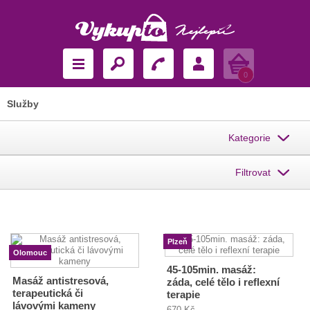
Košík
0
Služby
Kategorie
Filtrovat
Plzeň
Olomouc
45-105min. masáž:
Masáž antistresová,
záda, celé tělo i reflexní
terapeutická či
terapie
lávovými kameny
670 Kč