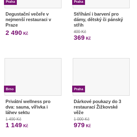
Praha
Praha
Degustační večeře v
Stříhání i barvení pro
nejmenší restauraci v
dámy, dětský či pánský
Praze
střih
2 490
400 Kč
Kč
369
Kč
Brno
Praha
Privátní wellness pro
Dárkové poukazy do 3
dva: sauna, vířivka i
restaurací Žižkovské
láhev sektu
věže
1 490 Kč
1 000 Kč
1 149
979
Kč
Kč