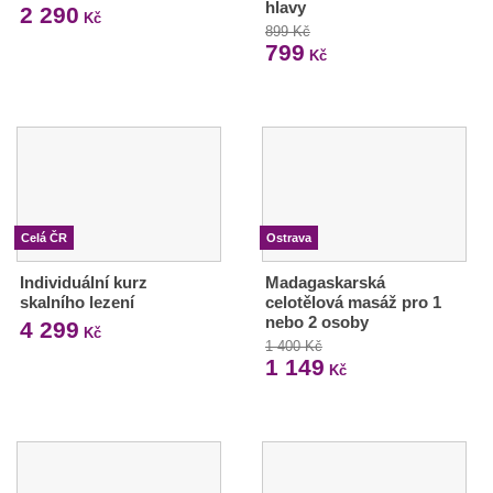
hlavy
2 290
Kč
899 Kč
799
Kč
Celá ČR
Ostrava
Individuální kurz
Madagaskarská
skalního lezení
celotělová masáž pro 1
nebo 2 osoby
4 299
Kč
1 400 Kč
1 149
Kč