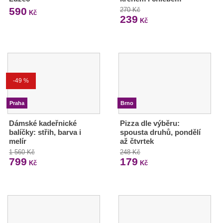
590
270 Kč
Kč
239
Kč
-49 %
Praha
Brno
Dámské kadeřnické
Pizza dle výběru:
balíčky: střih, barva i
spousta druhů, pondělí
melír
až čtvrtek
1 560 Kč
248 Kč
799
179
Kč
Kč