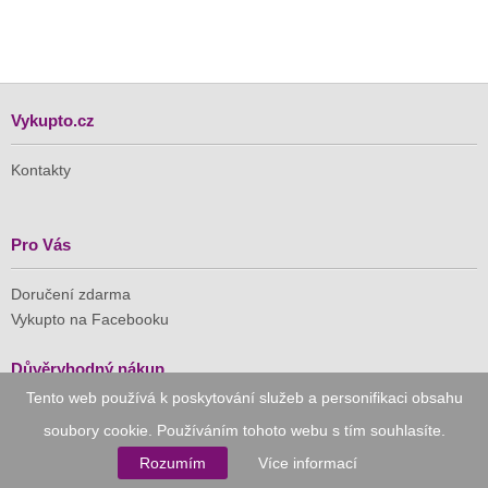
Vykupto.cz
Kontakty
Pro Vás
Doručení zdarma
Vykupto na Facebooku
Důvěryhodný nákup
Tento web používá k poskytování služeb a personifikaci obsahu
Naše společnost je členem Asociace pro elektronickou
soubory cookie. Používáním tohoto webu s tím souhlasíte.
komerci (APEK)
Rozumím
Více informací