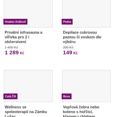
Hradec Králové
Praha
Privátní infrasauna a
Depilace cukrovou
vířivka pro 2 i
pastou či voskem dle
občerstvení
výběru
1 490 Kč
200 Kč
1 289
149
Kč
Kč
Celá ČR
Brno
Wellness se
Vepřová žebra nebo
speleoterapií na Zámku
koleno s hořčicí,
Lužec
křenem i chlebem