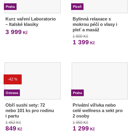
Praha
Plzeň
Kurz vaření Laboratorio
Bylinná relaxace s
– Italské klasiky
mokrou péčí o vlasy i
pleť a masáž
3 999
Kč
1 800 Kč
1 399
Kč
-42 %
Ostrava
Praha
Obří sushi sety: 72
Privátní vířivka nebo
nebo 101 ks pro rodinu
celé wellness a sekt pro
i partu
2 osoby
1 462 Kč
1 950 Kč
849
1 299
Kč
Kč