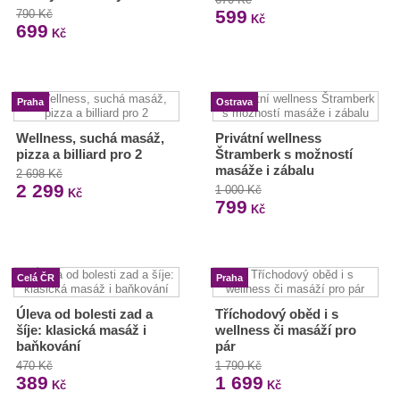
599
790 Kč
Kč
699
Kč
Praha
Ostrava
Wellness, suchá masáž,
Privátní wellness
pizza a billiard pro 2
Štramberk s možností
masáže i zábalu
2 698 Kč
2 299
1 000 Kč
Kč
799
Kč
Celá ČR
Praha
Úleva od bolesti zad a
Tříchodový oběd i s
šíje: klasická masáž i
wellness či masáží pro
baňkování
pár
470 Kč
1 790 Kč
389
1 699
Kč
Kč