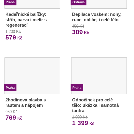
Praha
Ostrava
Kadeřnické balíčky:
Depilace voskem: nohy,
střih, barva i melír s
ruce, obličej i celé tělo
regenerací
450 Kč
389
1 200 Kč
Kč
579
Kč
Praha
Praha
2hodinová plavba s
Odpočinek pro celé
rautem a nápojem
tělo: ukázka i samotná
tantra
950 Kč
769
1 990 Kč
Kč
1 399
Kč