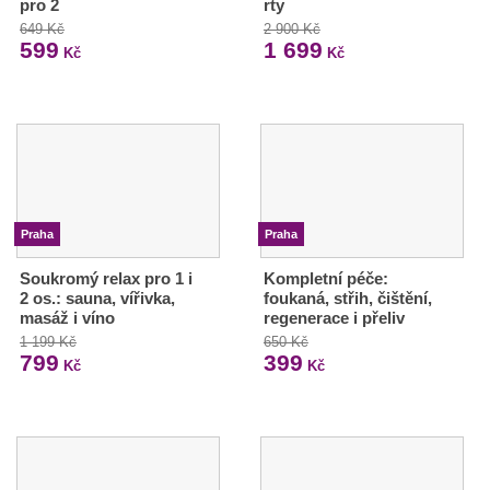
pro 2
rty
649 Kč
2 900 Kč
599
1 699
Kč
Kč
Praha
Praha
Soukromý relax pro 1 i
Kompletní péče:
2 os.: sauna, vířivka,
foukaná, střih, čištění,
masáž i víno
regenerace i přeliv
1 199 Kč
650 Kč
799
399
Kč
Kč