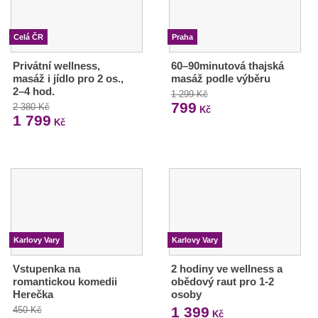
Celá ČR
Praha
Privátní wellness,
60–90minutová thajská
masáž i jídlo pro 2 os.,
masáž podle výběru
2–4 hod.
1 299 Kč
799
2 380 Kč
Kč
1 799
Kč
Karlovy Vary
Karlovy Vary
Vstupenka na
2 hodiny ve wellness a
romantickou komedii
obědový raut pro 1-2
Herečka
osoby
1 399
450 Kč
Kč