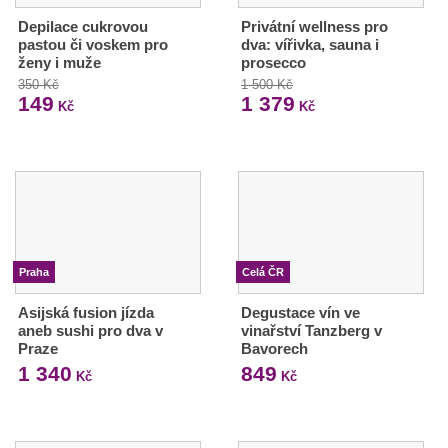
Depilace cukrovou
Privátní wellness pro
pastou či voskem pro
dva: vířivka, sauna i
ženy i muže
prosecco
350 Kč
1 500 Kč
149
1 379
Kč
Kč
Praha
Celá ČR
Asijská fusion jízda
Degustace vín ve
aneb sushi pro dva v
vinařství Tanzberg v
Praze
Bavorech
1 340
849
Kč
Kč