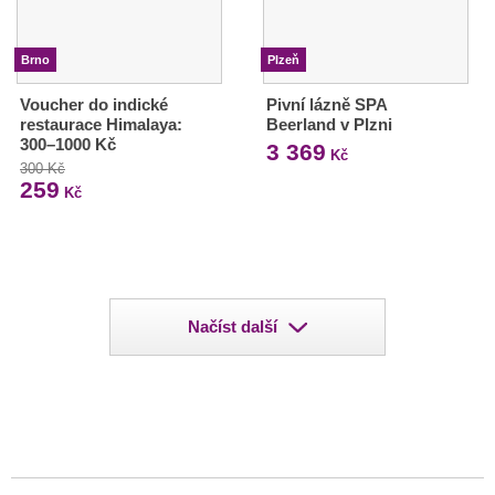
Brno
Plzeň
Voucher do indické
Pivní lázně SPA
restaurace Himalaya:
Beerland v Plzni
300–1000 Kč
3 369
Kč
300 Kč
259
Kč
Načíst další