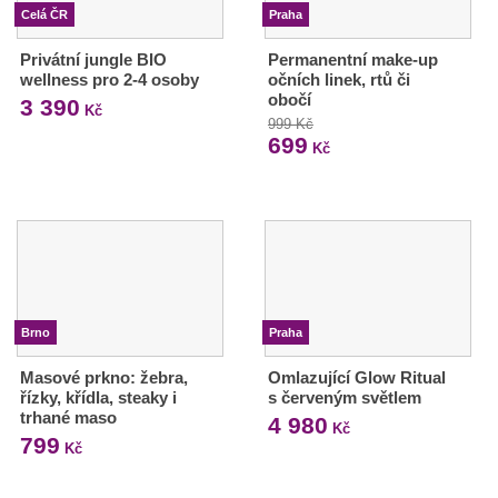
Celá ČR
Praha
Privátní jungle BIO
Permanentní make-up
wellness pro 2-4 osoby
očních linek, rtů či
obočí
3 390
Kč
999 Kč
699
Kč
Brno
Praha
Masové prkno: žebra,
Omlazující Glow Ritual
řízky, křídla, steaky i
s červeným světlem
trhané maso
4 980
Kč
799
Kč