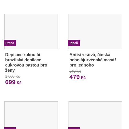
Praha
Plzeň
Depilace rukou či
Antistresová, čínská
brazilská depilace
nebo ájurvédská masáž
cukrovou pastou pro
pro jednoho
ženy
540 Kč
479
1 000 Kč
Kč
699
Kč