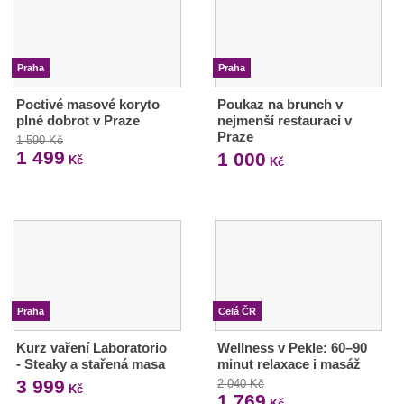
Praha
Praha
Poctivé masové koryto
Poukaz na brunch v
plné dobrot v Praze
nejmenší restauraci v
Praze
1 590 Kč
1 499
1 000
Kč
Kč
Praha
Celá ČR
Kurz vaření Laboratorio
Wellness v Pekle: 60–90
- Steaky a stařená masa
minut relaxace i masáž
3 999
2 040 Kč
Kč
1 769
Kč