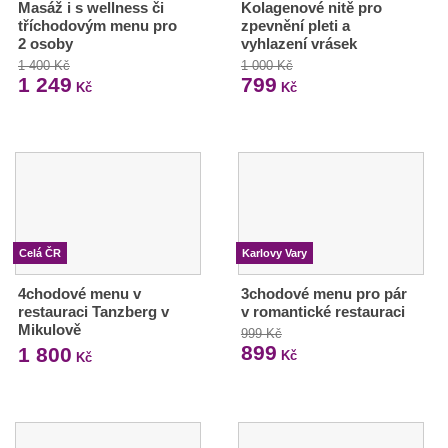
Masáž i s wellness či
Kolagenové nitě pro
tříchodovým menu pro
zpevnění pleti a
2 osoby
vyhlazení vrásek
1 400 Kč
1 000 Kč
1 249
799
Kč
Kč
Celá ČR
Karlovy Vary
4chodové menu v
3chodové menu pro pár
restauraci Tanzberg v
v romantické restauraci
Mikulově
999 Kč
899
1 800
Kč
Kč