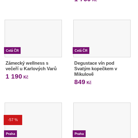
Celá ČR
Celá ČR
Zámecký wellness s
Degustace vín pod
večeří u Karlových Varů
Svatým kopečkem v
Mikulově
1 190
Kč
849
Kč
-57 %
Praha
Praha