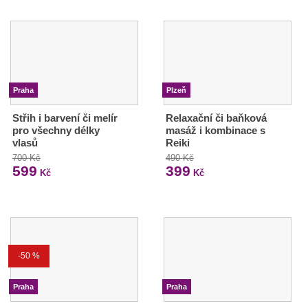
Praha
Plzeň
Střih i barvení či melír
Relaxační či baňková
pro všechny délky
masáž i kombinace s
vlasů
Reiki
700 Kč
490 Kč
599
399
Kč
Kč
-50 %
Praha
Praha