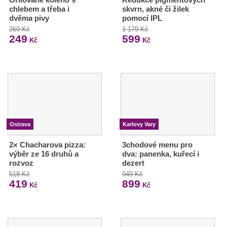
chlebem a třeba i
skvrn, akné či žilek
dvěma pivy
pomocí IPL
269 Kč
1 179 Kč
249
599
Kč
Kč
Ostrava
Karlovy Vary
2× Chacharova pizza:
3chodové menu pro
výběr ze 16 druhů a
dva: panenka, kuřecí i
rozvoz
dezert
518 Kč
949 Kč
419
899
Kč
Kč