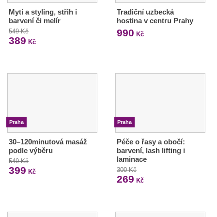
Mytí a styling, střih i
Tradiční uzbecká
barvení či melír
hostina v centru Prahy
990
549 Kč
Kč
389
Kč
Praha
Praha
30–120minutová masáž
Péče o řasy a obočí:
podle výběru
barvení, lash lifting i
laminace
549 Kč
399
300 Kč
Kč
269
Kč