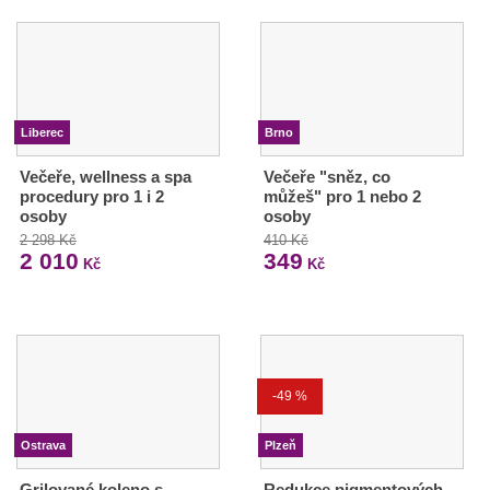
Liberec
Brno
Večeře, wellness a spa
Večeře "sněz, co
procedury pro 1 i 2
můžeš" pro 1 nebo 2
osoby
osoby
2 298 Kč
410 Kč
2 010
349
Kč
Kč
-49 %
Ostrava
Plzeň
Grilované koleno s
Redukce pigmentových