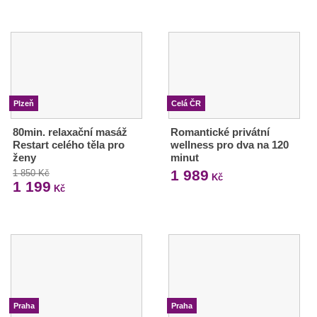
Plzeň
Celá ČR
80min. relaxační masáž
Romantické privátní
Restart celého těla pro
wellness pro dva na 120
ženy
minut
1 989
1 850 Kč
Kč
1 199
Kč
Praha
Praha