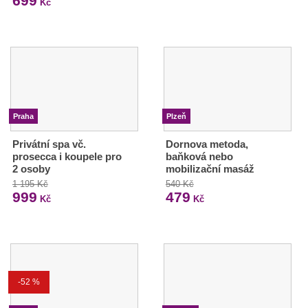
699
Kč
Praha
Plzeň
Privátní spa vč.
Dornova metoda,
prosecca i koupele pro
baňková nebo
2 osoby
mobilizační masáž
1 195 Kč
540 Kč
999
479
Kč
Kč
-52 %