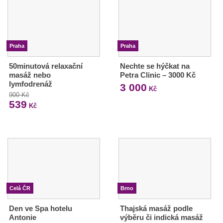
Praha
Praha
50minutová relaxační
Nechte se hýčkat na
masáž nebo
Petra Clinic – 3000 Kč
lymfodrenáž
3 000
Kč
900 Kč
539
Kč
Celá ČR
Brno
Den ve Spa hotelu
Thajská masáž podle
Antonie
výběru či indická masáž