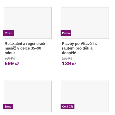
Plzeň
Praha
Relaxační a regenerační
Plavby po Vltavě i s
masáž v délce 35–90
rautem pro děti a
minut
dospělé
700 Kč
190 Kč
599
139
Kč
Kč
Brno
Celá ČR