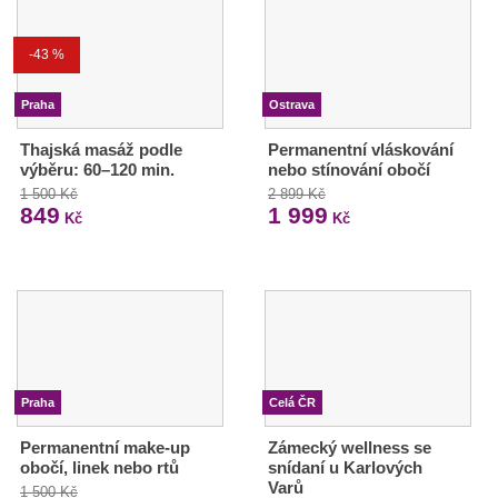
-43 %
Praha
Ostrava
Thajská masáž podle
Permanentní vláskování
výběru: 60–120 min.
nebo stínování obočí
1 500 Kč
2 899 Kč
849
1 999
Kč
Kč
Praha
Celá ČR
Permanentní make-up
Zámecký wellness se
obočí, linek nebo rtů
snídaní u Karlových
Varů
1 500 Kč