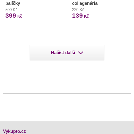
balíčky
collagenária
500 Kč
220 Kč
399
139
Kč
Kč
Načíst další
Vykupto.cz