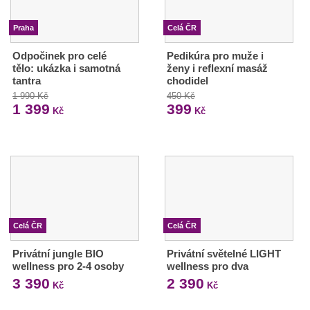
Praha
Celá ČR
Odpočinek pro celé
Pedikúra pro muže i
tělo: ukázka i samotná
ženy i reflexní masáž
tantra
chodidel
1 990 Kč
450 Kč
1 399
399
Kč
Kč
Celá ČR
Celá ČR
Privátní jungle BIO
Privátní světelné LIGHT
wellness pro 2-4 osoby
wellness pro dva
3 390
2 390
Kč
Kč