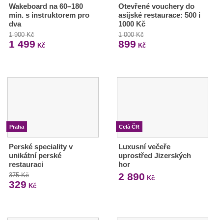
Wakeboard na 60–180
Otevřené vouchery do
min. s instruktorem pro
asijské restaurace: 500 i
dva
1000 Kč
1 900 Kč
1 000 Kč
1 499
899
Kč
Kč
Praha
Celá ČR
Perské speciality v
Luxusní večeře
unikátní perské
uprostřed Jizerských
restauraci
hor
2 890
375 Kč
Kč
329
Kč