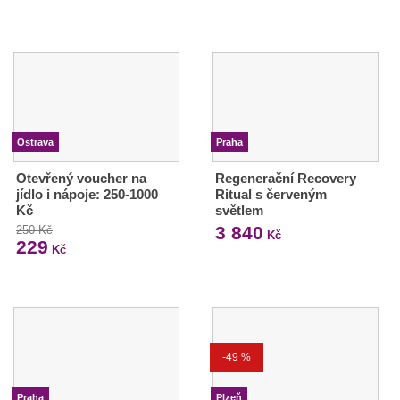
Ostrava
Praha
Otevřený voucher na
Regenerační Recovery
jídlo i nápoje: 250-1000
Ritual s červeným
Kč
světlem
3 840
250 Kč
Kč
229
Kč
-49 %
Praha
Plzeň