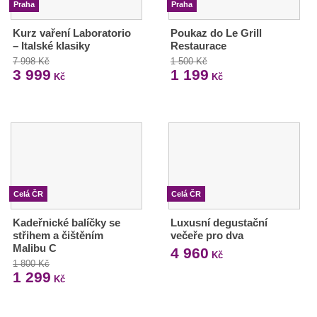
Praha
Praha
Kurz vaření Laboratorio
Poukaz do Le Grill
– Italské klasiky
Restaurace
7 998 Kč
1 500 Kč
3 999
1 199
Kč
Kč
Celá ČR
Celá ČR
Kadeřnické balíčky se
Luxusní degustační
střihem a čištěním
večeře pro dva
Malibu C
4 960
Kč
1 800 Kč
1 299
Kč