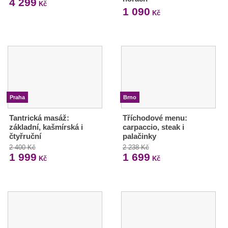
4 299
Kč
1 090
Kč
Praha
Brno
Tantrická masáž:
Tříchodové menu:
základní, kašmírská i
carpaccio, steak i
čtyřruční
palačinky
2 400 Kč
2 238 Kč
1 999
1 699
Kč
Kč