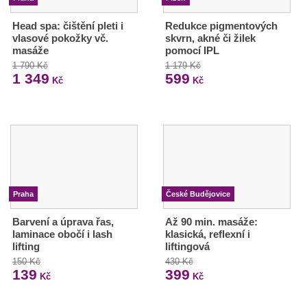
Head spa: čištění pleti i
Redukce pigmentových
vlasové pokožky vč.
skvrn, akné či žilek
masáže
pomocí IPL
1 790 Kč
1 179 Kč
1 349
599
Kč
Kč
Praha
České Budějovice
Barvení a úprava řas,
Až 90 min. masáže:
laminace obočí i lash
klasická, reflexní i
lifting
liftingová
150 Kč
430 Kč
139
399
Kč
Kč