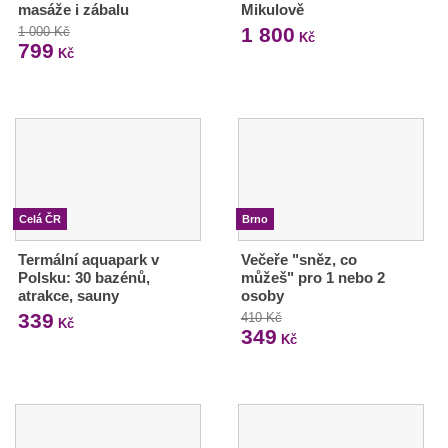
masáže i zábalu
Mikulově
1 800
1 000 Kč
Kč
799
Kč
Celá ČR
Brno
Termální aquapark v
Večeře "sněz, co
Polsku: 30 bazénů,
můžeš" pro 1 nebo 2
atrakce, sauny
osoby
339
410 Kč
Kč
349
Kč