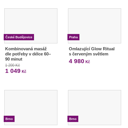
České Budějovice
Praha
Kombinovaná masáž
Omlazující Glow Ritual
dle potřeby v délce 60–
s červeným světlem
90 minut
4 980
Kč
1 200 Kč
1 049
Kč
Brno
Brno