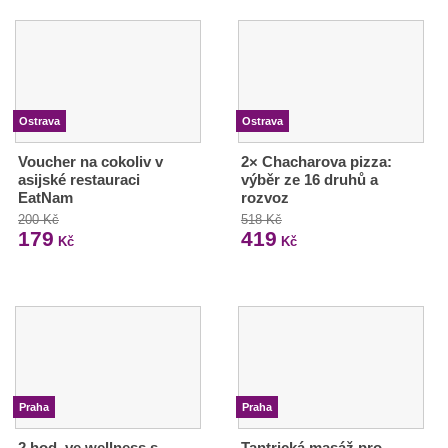
Ostrava
Ostrava
Voucher na cokoliv v
2× Chacharova pizza:
asijské restauraci
výběr ze 16 druhů a
EatNam
rozvoz
200 Kč
518 Kč
179
419
Kč
Kč
Praha
Praha
2 hod. ve wellness s
Tantrická masáž pro