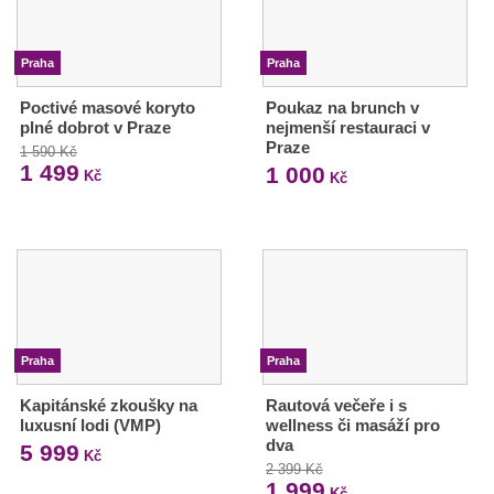
Praha
Praha
Poctivé masové koryto
Poukaz na brunch v
plné dobrot v Praze
nejmenší restauraci v
Praze
1 590 Kč
1 499
1 000
Kč
Kč
Praha
Praha
Kapitánské zkoušky na
Rautová večeře i s
luxusní lodi (VMP)
wellness či masáží pro
dva
5 999
Kč
2 399 Kč
1 999
Kč