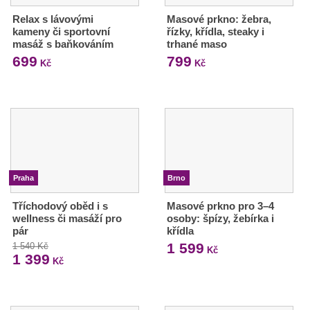
Relax s lávovými
Masové prkno: žebra,
kameny či sportovní
řízky, křídla, steaky i
masáž s baňkováním
trhané maso
699
799
Kč
Kč
Praha
Brno
Tříchodový oběd i s
Masové prkno pro 3–4
wellness či masáží pro
osoby: špízy, žebírka i
pár
křídla
1 599
1 540 Kč
Kč
1 399
Kč