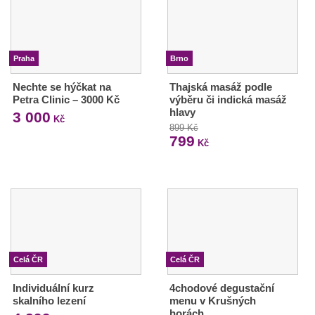
Praha
Brno
Nechte se hýčkat na
Thajská masáž podle
Petra Clinic – 3000 Kč
výběru či indická masáž
hlavy
3 000
Kč
899 Kč
799
Kč
Celá ČR
Celá ČR
Individuální kurz
4chodové degustační
skalního lezení
menu v Krušných
horách