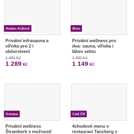
Hradec Králové
Brno
Privátní infrasauna a
Privátní wellness pro
vířivka pro 2 i
dva: sauna, vířivka i
občerstvení
láhev sektu
1 490 Kč
1 490 Kč
1 289
1 149
Kč
Kč
Ostrava
Celá ČR
Privátní wellness
4chodové menu v
Štramberk s možností
restauraci Tanzberg v