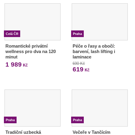
Celá ČR
Praha
Romantické privátní
Péče o řasy a obočí:
wellness pro dva na 120
barvení, lash lifting i
minut
laminace
1 989
690 Kč
Kč
619
Kč
Praha
Praha
Tradiční uzbecká
Večeře v Tančícím