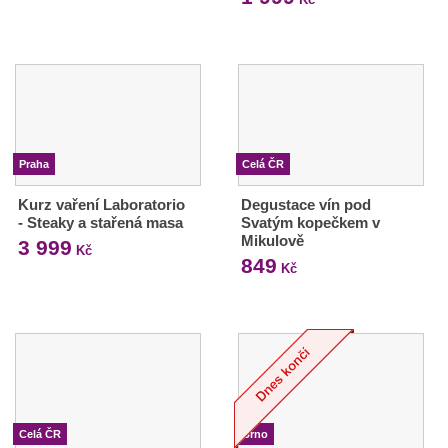
Praha
Celá ČR
Kurz vaření Laboratorio
Degustace vín pod
- Steaky a stařená masa
Svatým kopečkem v
Mikulově
3 999
Kč
849
Kč
Celá ČR
Brno