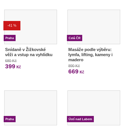
-41 %
Praha
Celá ČR
Snídaně v Žižkovské
Masáže podle výběru:
věži a vstup na vyhlídku
lymfa, lifting, kameny i
madero
680 Kč
399
890 Kč
Kč
669
Kč
Praha
Ústí nad Labem