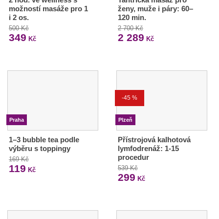
možností masáže pro 1
ženy, muže i páry: 60–
i 2 os.
120 min.
500 Kč
2 700 Kč
349
2 289
Kč
Kč
-45 %
Praha
Plzeň
1–3 bubble tea podle
Přístrojová kalhotová
výběru s toppingy
lymfodrenáž: 1-15
procedur
169 Kč
119
539 Kč
Kč
299
Kč