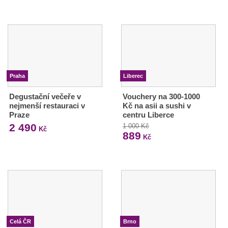
Praha
Liberec
Degustační večeře v
Vouchery na 300-1000
nejmenší restauraci v
Kč na asii a sushi v
Praze
centru Liberce
2 490
1 000 Kč
Kč
889
Kč
Celá ČR
Brno