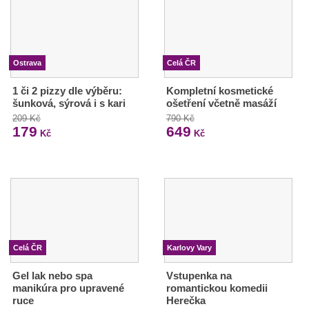
Ostrava
Celá ČR
1 či 2 pizzy dle výběru:
Kompletní kosmetické
šunková, sýrová i s kari
ošetření včetně masáží
209 Kč
790 Kč
179
649
Kč
Kč
Celá ČR
Karlovy Vary
Gel lak nebo spa
Vstupenka na
manikúra pro upravené
romantickou komedii
ruce
Herečka