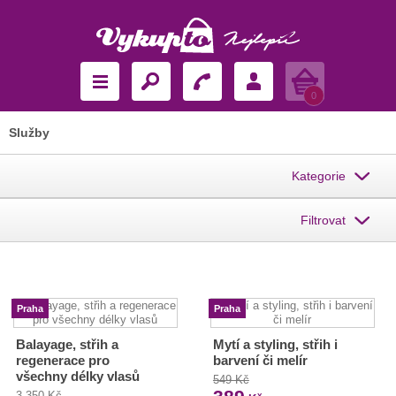
Košík
0
Služby
Kategorie
Filtrovat
Praha
Praha
Balayage, střih a
Mytí a styling, střih i
regenerace pro
barvení či melír
všechny délky vlasů
549 Kč
3 350 Kč