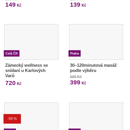
149
139
Kč
Kč
Celá ČR
Praha
Zámecký wellness se
30–120minutová masáž
snídaní u Karlových
podle výběru
Varů
549 Kč
399
720
Kč
Kč
-50 %