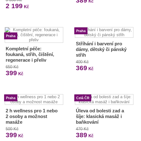
389
Kč
2 199
Kč
Praha
Praha
Stříhání i barvení pro
Kompletní péče:
dámy, dětský či pánský
foukaná, střih, čištění,
střih
regenerace i přeliv
400 Kč
369
650 Kč
Kč
399
Kč
Praha
Celá ČR
2 h wellness pro 1 nebo
Úleva od bolesti zad a
2 osoby a možnost
šíje: klasická masáž i
masáže
baňkování
500 Kč
470 Kč
399
389
Kč
Kč