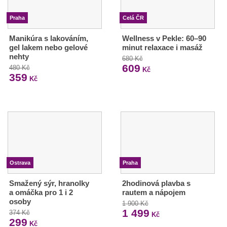
Praha
Celá ČR
Manikúra s lakováním,
Wellness v Pekle: 60–90
gel lakem nebo gelové
minut relaxace i masáž
nehty
680 Kč
609
480 Kč
Kč
359
Kč
Ostrava
Praha
Smažený sýr, hranolky
2hodinová plavba s
a omáčka pro 1 i 2
rautem a nápojem
osoby
1 900 Kč
1 499
374 Kč
Kč
299
Kč