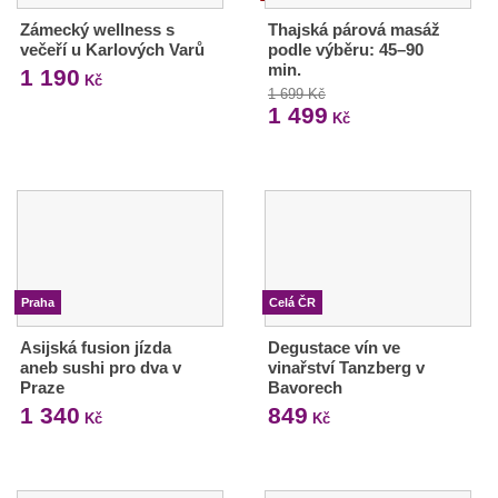
Zámecký wellness s
Thajská párová masáž
večeří u Karlových Varů
podle výběru: 45–90
min.
1 190
Kč
1 699 Kč
1 499
Kč
Praha
Celá ČR
Asijská fusion jízda
Degustace vín ve
aneb sushi pro dva v
vinařství Tanzberg v
Praze
Bavorech
1 340
849
Kč
Kč