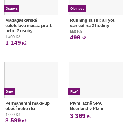
Ostrava
Olomouc
Madagaskarská
Running sushi: all you
celotělová masáž pro 1
can eat na 2 hodiny
nebo 2 osoby
550 Kč
499
1 400 Kč
Kč
1 149
Kč
Brno
Plzeň
Permanentní make-up
Pivní lázně SPA
obočí nebo rtů
Beerland v Plzni
3 369
4 000 Kč
Kč
3 599
Kč