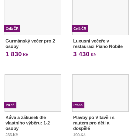
Celá ČR
Celá ČR
Gurmánský večer pro 2
Luxusní večeře v
osoby
restauraci Piano Nobile
1 830
3 430
Kč
Kč
Plzeň
Praha
Káva a zákusek dle
Plavby po Vltavě i s
vlastního výběru: 1-2
rautem pro děti a
osoby
dospělé
236 Kč
190 Kč