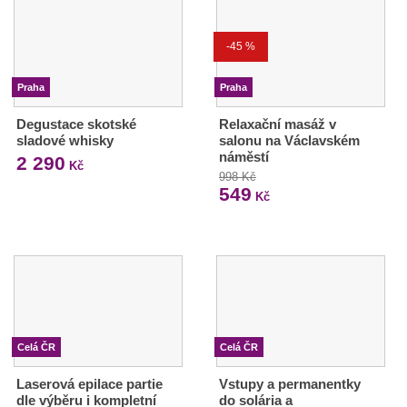
-45 %
Praha
Praha
Degustace skotské
Relaxační masáž v
sladové whisky
salonu na Václavském
náměstí
2 290
Kč
998 Kč
549
Kč
Celá ČR
Celá ČR
Laserová epilace partie
Vstupy a permanentky
dle výběru i kompletní
do solária a