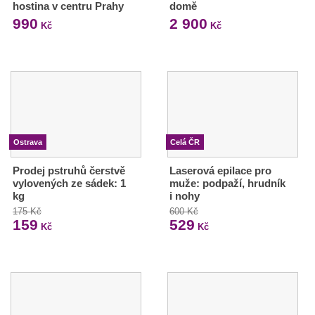
hostina v centru Prahy
domě
990
2 900
Kč
Kč
Ostrava
Celá ČR
Prodej pstruhů čerstvě
Laserová epilace pro
vylovených ze sádek: 1
muže: podpaží, hrudník
kg
i nohy
175 Kč
600 Kč
159
529
Kč
Kč