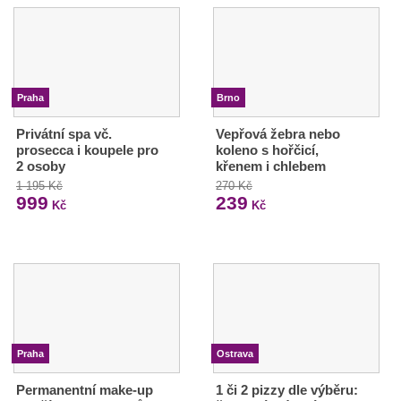
Praha
Brno
Privátní spa vč.
Vepřová žebra nebo
prosecca i koupele pro
koleno s hořčicí,
2 osoby
křenem i chlebem
1 195 Kč
270 Kč
999
239
Kč
Kč
Praha
Ostrava
Permanentní make-up
1 či 2 pizzy dle výběru: