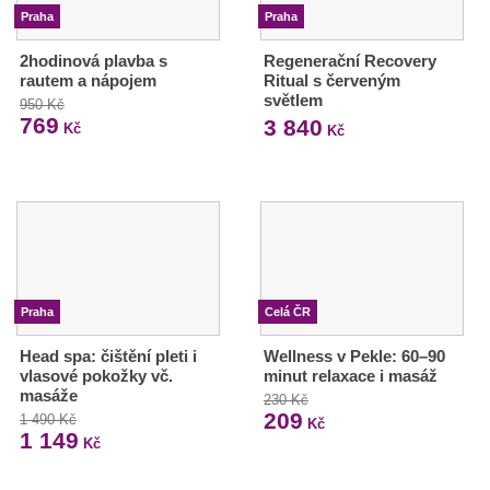
Praha
Praha
2hodinová plavba s
Regenerační Recovery
rautem a nápojem
Ritual s červeným
světlem
950 Kč
769
3 840
Kč
Kč
Praha
Celá ČR
Head spa: čištění pleti i
Wellness v Pekle: 60–90
vlasové pokožky vč.
minut relaxace i masáž
masáže
230 Kč
209
1 490 Kč
Kč
1 149
Kč