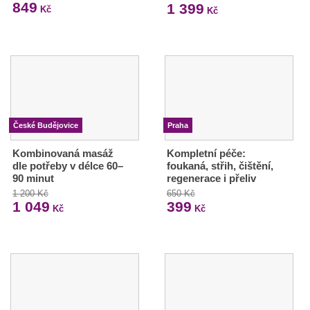
849
1 399
Kč
Kč
České Budějovice
Praha
Kombinovaná masáž
Kompletní péče:
dle potřeby v délce 60–
foukaná, střih, čištění,
90 minut
regenerace i přeliv
1 200 Kč
650 Kč
1 049
399
Kč
Kč