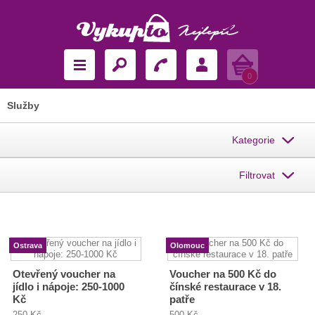
Košík
0
Služby
Kategorie
Filtrovat
Ostrava
Olomouc
Otevřený voucher na
Voucher na 500 Kč do
jídlo i nápoje: 250-1000
čínské restaurace v 18.
Kč
patře
250 Kč
500 Kč