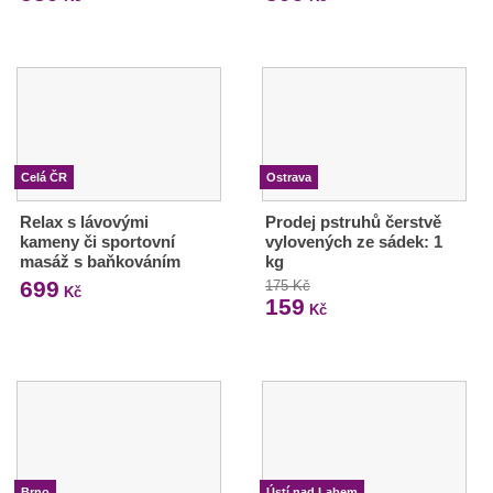
Celá ČR
Ostrava
Relax s lávovými
Prodej pstruhů čerstvě
kameny či sportovní
vylovených ze sádek: 1
masáž s baňkováním
kg
699
175 Kč
Kč
159
Kč
Brno
Ústí nad Labem