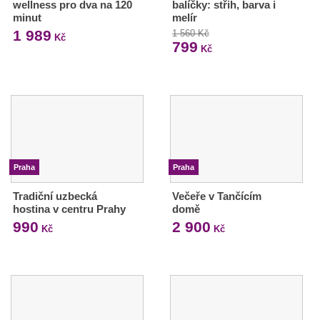
wellness pro dva na 120
balíčky: střih, barva i
minut
melír
1 989
1 560 Kč
Kč
799
Kč
Praha
Praha
Tradiční uzbecká
Večeře v Tančícím
hostina v centru Prahy
domě
990
2 900
Kč
Kč