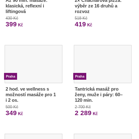
Až 90 min. masáže:
2× Chacharova pizza:
klasická, reflexní i
výběr ze 16 druhů a
liftingová
rozvoz
430 Kč
518 Kč
399
419
Kč
Kč
Praha
Praha
2 hod. ve wellness s
Tantrická masáž pro
možností masáže pro 1
ženy, muže i páry: 60–
i 2 os.
120 min.
500 Kč
2 700 Kč
349
2 289
Kč
Kč