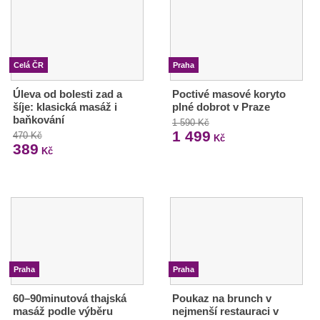
Celá ČR
Praha
Úleva od bolesti zad a
Poctivé masové koryto
šíje: klasická masáž i
plné dobrot v Praze
baňkování
1 590 Kč
1 499
470 Kč
Kč
389
Kč
Praha
Praha
60–90minutová thajská
Poukaz na brunch v
masáž podle výběru
nejmenší restauraci v