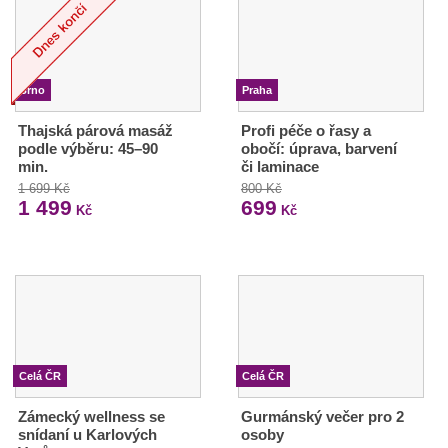
Brno
Praha
Thajská párová masáž
Profi péče o řasy a
podle výběru: 45–90
obočí: úprava, barvení
min.
či laminace
1 699 Kč
800 Kč
1 499
699
Kč
Kč
Celá ČR
Celá ČR
Zámecký wellness se
Gurmánský večer pro 2
snídaní u Karlových
osoby