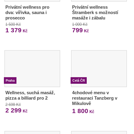
Privátní wellness pro
Privátní wellness
dva: vířivka, sauna i
Štramberk s možností
prosecco
masáže i zábalu
1 500 Kč
1 000 Kč
1 379
799
Kč
Kč
Praha
Celá ČR
Wellness, suchá masáž,
4chodové menu v
pizza a billiard pro 2
restauraci Tanzberg v
Mikulově
2 698 Kč
2 299
1 800
Kč
Kč