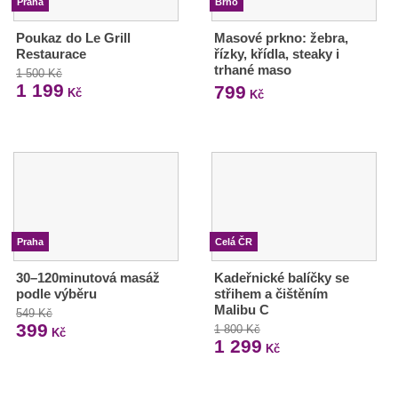
Praha
Brno
Poukaz do Le Grill
Masové prkno: žebra,
Restaurace
řízky, křídla, steaky i
trhané maso
1 500 Kč
1 199
799
Kč
Kč
Praha
Celá ČR
30–120minutová masáž
Kadeřnické balíčky se
podle výběru
střihem a čištěním
Malibu C
549 Kč
399
1 800 Kč
Kč
1 299
Kč