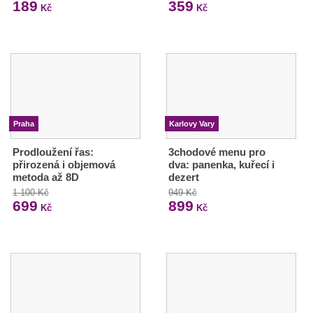
189
359
Kč
Kč
Praha
Karlovy Vary
Prodloužení řas:
3chodové menu pro
přirozená i objemová
dva: panenka, kuřecí i
metoda až 8D
dezert
1 100 Kč
949 Kč
699
899
Kč
Kč