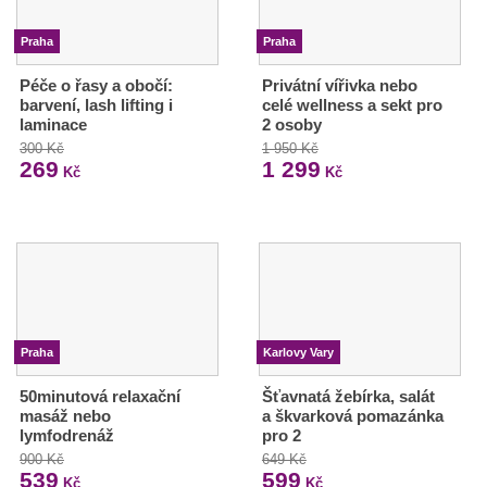
Praha
Praha
Péče o řasy a obočí:
Privátní vířivka nebo
barvení, lash lifting i
celé wellness a sekt pro
laminace
2 osoby
300 Kč
1 950 Kč
269
1 299
Kč
Kč
Praha
Karlovy Vary
50minutová relaxační
Šťavnatá žebírka, salát
masáž nebo
a škvarková pomazánka
lymfodrenáž
pro 2
900 Kč
649 Kč
539
599
Kč
Kč