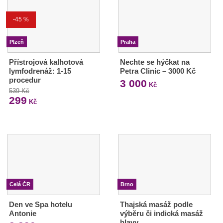
-45 %
Plzeň
Praha
Přístrojová kalhotová
Nechte se hýčkat na
lymfodrenáž: 1-15
Petra Clinic – 3000 Kč
procedur
3 000
Kč
539 Kč
299
Kč
Celá ČR
Brno
Den ve Spa hotelu
Thajská masáž podle
Antonie
výběru či indická masáž
hlavy