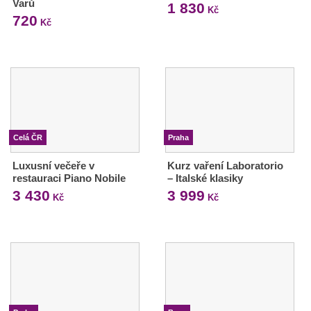
Varů
1 830
Kč
720
Kč
Celá ČR
Praha
Luxusní večeře v
Kurz vaření Laboratorio
restauraci Piano Nobile
– Italské klasiky
3 430
3 999
Kč
Kč