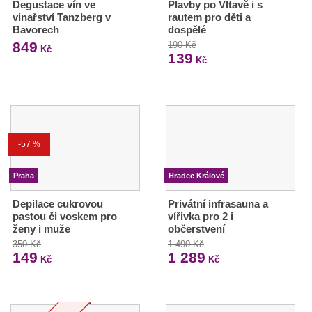
Degustace vín ve
Plavby po Vltavě i s
vinařství Tanzberg v
rautem pro děti a
Bavorech
dospělé
849
190 Kč
Kč
139
Kč
-57 %
Praha
Hradec Králové
Depilace cukrovou
Privátní infrasauna a
pastou či voskem pro
vířivka pro 2 i
ženy i muže
občerstvení
350 Kč
1 490 Kč
149
1 289
Kč
Kč