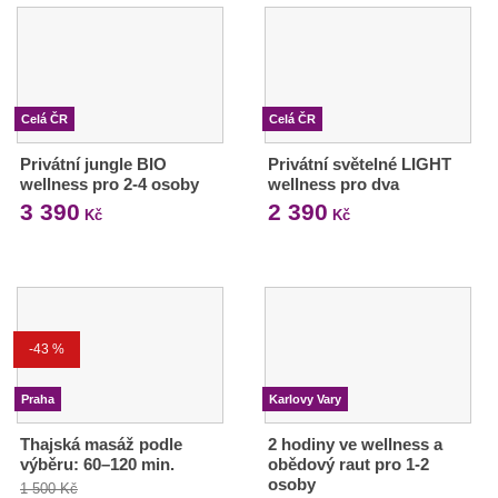
Celá ČR
Celá ČR
Privátní jungle BIO
Privátní světelné LIGHT
wellness pro 2-4 osoby
wellness pro dva
3 390
2 390
Kč
Kč
-43 %
Praha
Karlovy Vary
Thajská masáž podle
2 hodiny ve wellness a
výběru: 60–120 min.
obědový raut pro 1-2
osoby
1 500 Kč