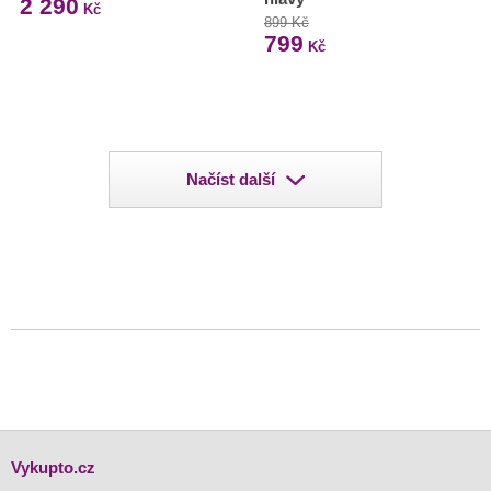
2 290
Kč
899 Kč
799
Kč
Načíst další
Vykupto.cz