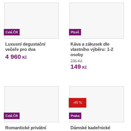
Celá ČR
Plzeň
Luxusní degustační
Káva a zákusek dle
večeře pro dva
vlastního výběru: 1-2
osoby
4 960
Kč
236 Kč
149
Kč
-49 %
Celá ČR
Praha
Romantické privátní
Dámské kadeřnické