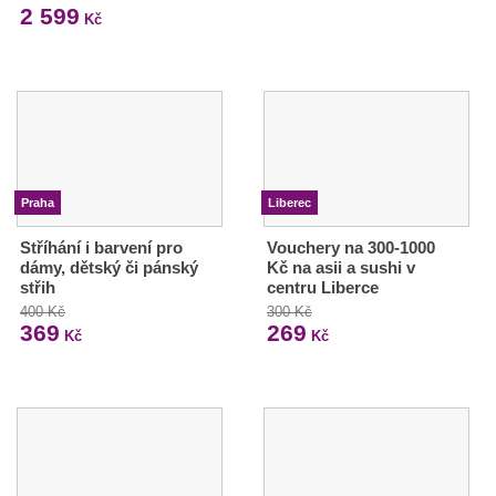
2 599
Kč
Praha
Liberec
Stříhání i barvení pro
Vouchery na 300-1000
dámy, dětský či pánský
Kč na asii a sushi v
střih
centru Liberce
400 Kč
300 Kč
369
269
Kč
Kč