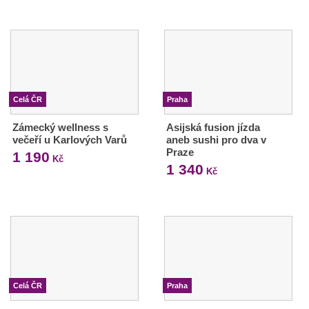
Celá ČR
Praha
Zámecký wellness s
Asijská fusion jízda
večeří u Karlových Varů
aneb sushi pro dva v
Praze
1 190
Kč
1 340
Kč
Celá ČR
Praha