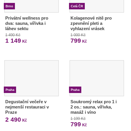
Brno
Celá ČR
Privátní wellness pro
Kolagenové nitě pro
dva: sauna, vířivka i
zpevnění pleti a
láhev sektu
vyhlazení vrásek
1 490 Kč
1 000 Kč
1 149
799
Kč
Kč
Praha
Praha
Degustační večeře v
Soukromý relax pro 1 i
nejmenší restauraci v
2 os.: sauna, vířivka,
Praze
masáž i víno
2 490
1 199 Kč
Kč
799
Kč