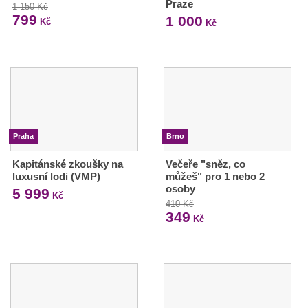
Praze
1 150 Kč
799
1 000
Kč
Kč
Praha
Brno
Kapitánské zkoušky na
Večeře "sněz, co
luxusní lodi (VMP)
můžeš" pro 1 nebo 2
osoby
5 999
Kč
410 Kč
349
Kč