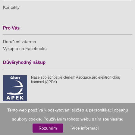
Kontakty
Pro Vás
Doručení zdarma
Vykupto na Facebooku
Důvěryhodný nákup
Naše společnost je členem Asociace pro elektronickou
komerci (APEK)
Tento web používá k poskytování služeb a personifikaci obsahu
Již od roku 2010
soubory cookie. Používáním tohoto webu s tím souhlasíte.
Rozumím
Více informací
59 tis.
1 511 mil.