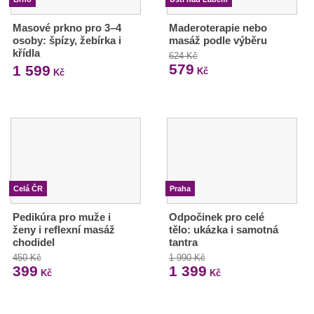
Masové prkno pro 3–4
Maderoterapie nebo
osoby: špízy, žebírka i
masáž podle výběru
křídla
624 Kč
579
1 599
Kč
Kč
Celá ČR
Praha
Pedikúra pro muže i
Odpočinek pro celé
ženy i reflexní masáž
tělo: ukázka i samotná
chodidel
tantra
450 Kč
1 990 Kč
399
1 399
Kč
Kč