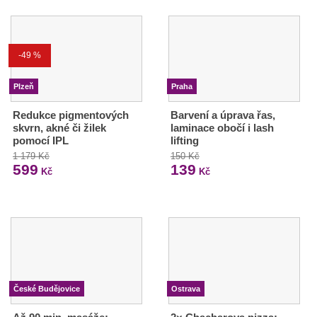
-49 %
Plzeň
Praha
Redukce pigmentových
Barvení a úprava řas,
skvrn, akné či žilek
laminace obočí i lash
pomocí IPL
lifting
1 179 Kč
150 Kč
599
139
Kč
Kč
České Budějovice
Ostrava