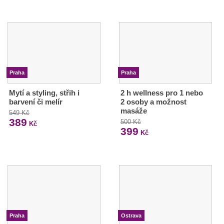
Praha
Praha
Mytí a styling, střih i
2 h wellness pro 1 nebo
barvení či melír
2 osoby a možnost
masáže
549 Kč
389
500 Kč
Kč
399
Kč
Praha
Ostrava