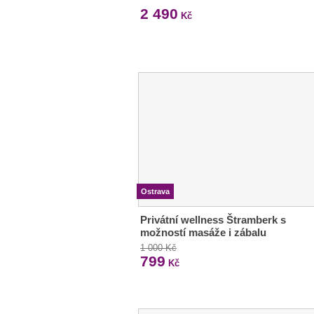
2 490
Kč
Ostrava
Privátní wellness Štramberk s
možností masáže i zábalu
1 000 Kč
799
Kč