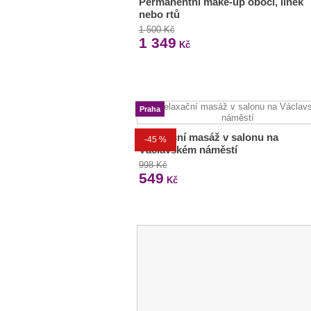
Permanentní make-up obočí, linek
nebo rtů
1 500 Kč
1 349
Kč
Praha
Relaxační masáž v salonu na
-45 %
Václavském náměstí
998 Kč
549
Kč