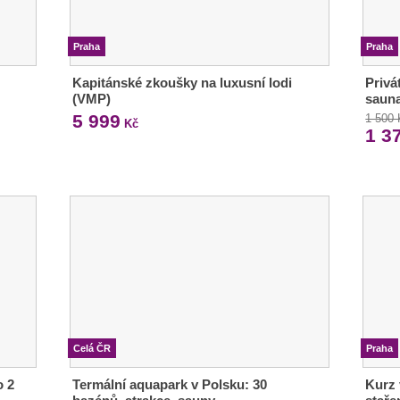
Praha
Praha
Kapitánské zkoušky na luxusní lodi
Privá
(VMP)
sauna
5 999
1 500
Kč
1 3
Celá ČR
Praha
o 2
Termální aquapark v Polsku: 30
Kurz 