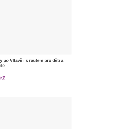
y po Vltavě i s rautem pro děti a
ělé
č
Kč