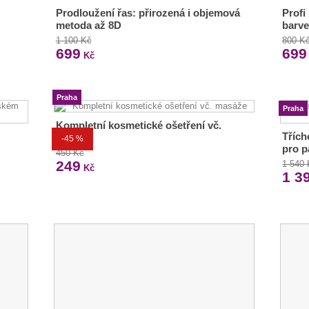
Prodloužení řas: přirozená i objemová
Profi
metoda až 8D
barve
1 100 Kč
800 K
699
699
Kč
Praha
Praha
Kompletní kosmetické ošetření vč.
Třích
masáže
-45 %
pro p
450 Kč
249
1 540
Kč
1 3