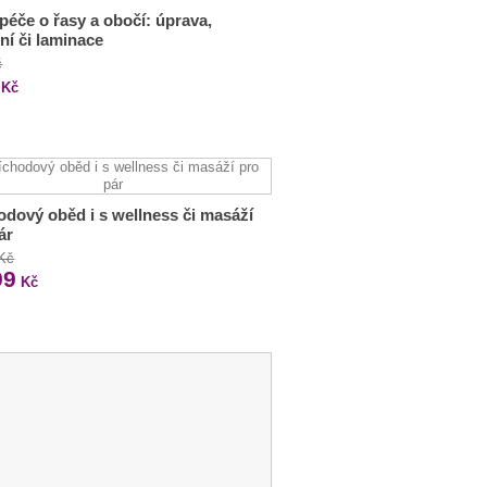
 péče o řasy a obočí: úprava,
ní či laminace
č
Kč
odový oběd i s wellness či masáží
ár
 Kč
99
Kč