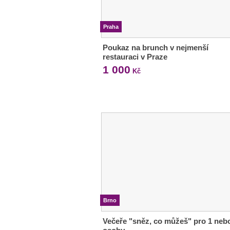
Praha
Poukaz na brunch v nejmenší
restauraci v Praze
1 000
Kč
Brno
Večeře "sněz, co můžeš" pro 1 neb