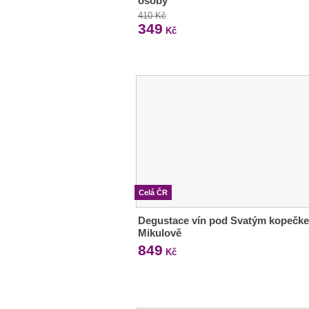
osoby
410 Kč
349
Kč
Celá ČR
Degustace vín pod Svatým kopečk
Mikulově
849
Kč