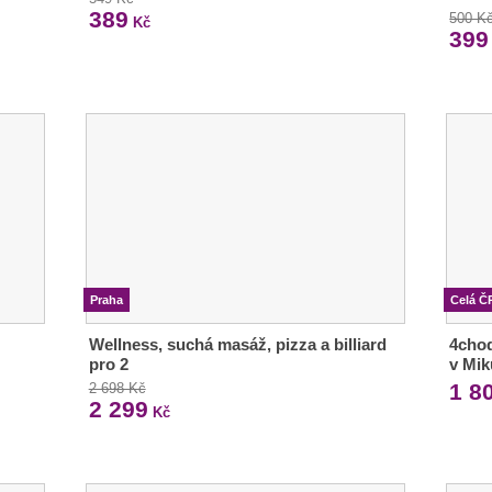
389
500 K
Kč
399
Praha
Celá Č
Wellness, suchá masáž, pizza a billiard
4chod
pro 2
v Mik
1 8
2 698 Kč
2 299
Kč