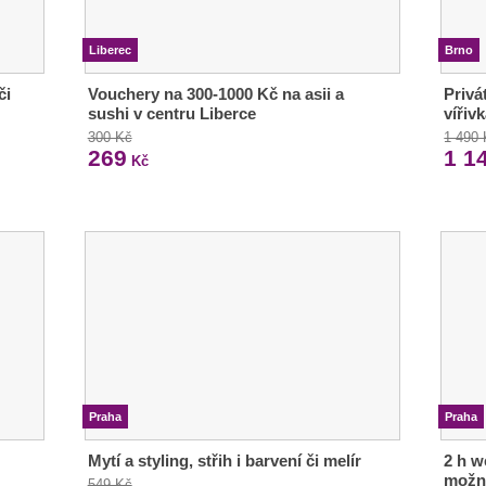
Liberec
Brno
či
Vouchery na 300-1000 Kč na asii a
Privá
sushi v centru Liberce
vířiv
300 Kč
1 490
269
1 1
Kč
Praha
Praha
Mytí a styling, střih i barvení či melír
2 h w
možn
549 Kč