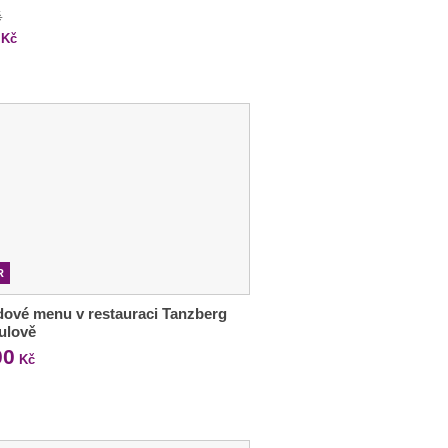
č
Kč
R
ové menu v restauraci Tanzberg
ulově
00
Kč