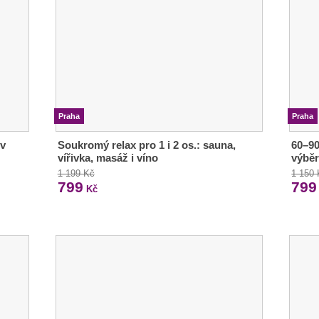
Praha
Praha
 v
Soukromý relax pro 1 i 2 os.: sauna,
60–90
vířivka, masáž i víno
výbě
1 199 Kč
1 150
799
799
Kč