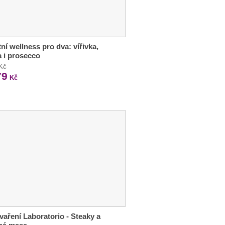
tní wellness pro dva: vířivka,
 i prosecco
 Kč
79
Kč
vaření Laboratorio - Steaky a