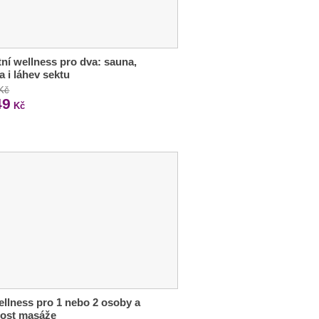
tní wellness pro dva: sauna,
ka i láhev sektu
 Kč
49
Kč
ellness pro 1 nebo 2 osoby a
ost masáže