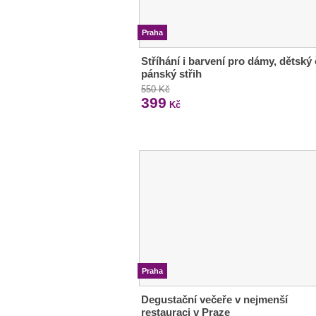
Praha
Stříhání i barvení pro dámy, dětský 
pánský střih
550 Kč
399
Kč
Praha
Degustační večeře v nejmenší
restauraci v Praze