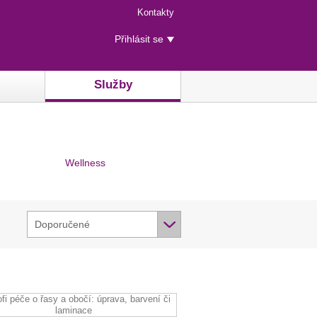
Menu
Kontakty
rychlého
Uživatelské
přístupu
Přihlásit se
menu
Služby
Wellness
Doporučené