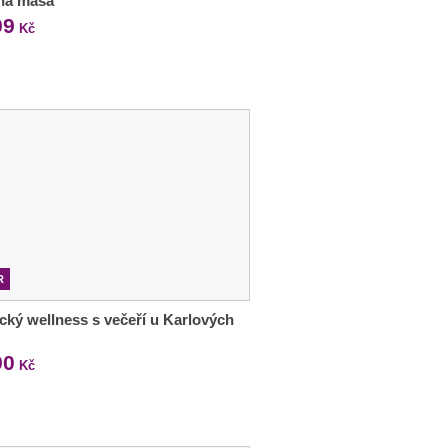
ená masa
99
Kč
R
ký wellness s večeří u Karlových
90
Kč