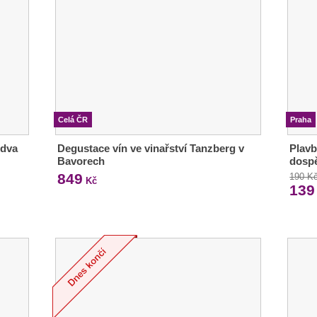
Celá ČR
Praha
 dva
Degustace vín ve vinařství Tanzberg v
Plavb
Bavorech
dosp
849
190 K
Kč
139