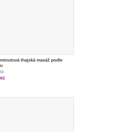
minutová thajská masáž podle
ru
 Kč
Kč