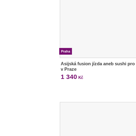
Praha
Asijská fusion jízda aneb sushi pro
v Praze
1 340
Kč