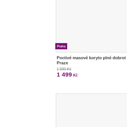
Praha
Poctivé masové koryto plné dobrot
Praze
1 590 Kč
1 499
Kč