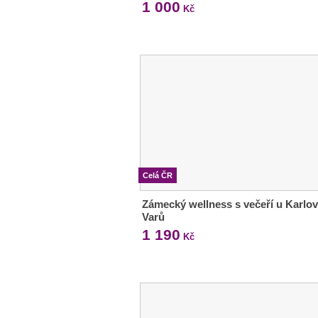
1 000
Kč
Celá ČR
Zámecký wellness s večeří u Karlo
Varů
1 190
Kč