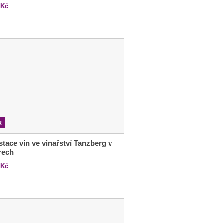
Kč
R
tace vín ve vinařství Tanzberg v
rech
Kč