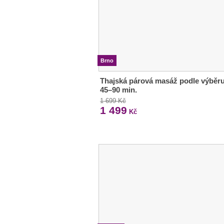
Brno
Thajská párová masáž podle výběru
45–90 min.
1 699 Kč
1 499
Kč