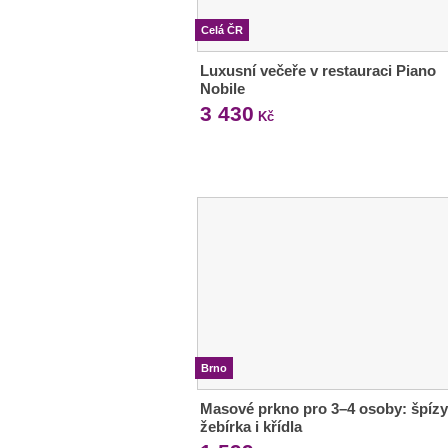
Celá ČR
Luxusní večeře v restauraci Piano
Nobile
3 430
Kč
Brno
Masové prkno pro 3–4 osoby: špízy
žebírka i křídla