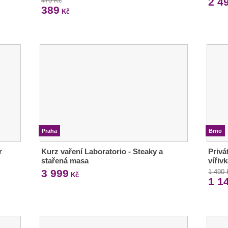
2 4
470 Kč
389
Kč
Praha
Brno
r
Kurz vaření Laboratorio - Steaky a
Privá
stařená masa
vířiv
3 999
1 490
Kč
1 1