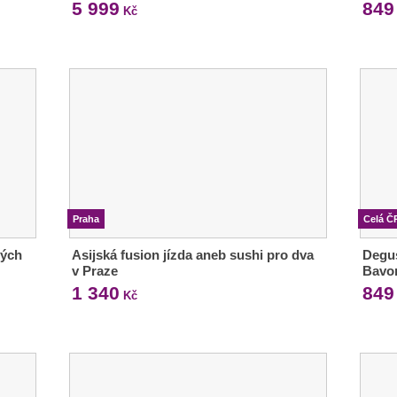
5 999
849
Kč
Praha
Celá Č
vých
Asijská fusion jízda aneb sushi pro dva
Degus
v Praze
Bavo
1 340
849
Kč