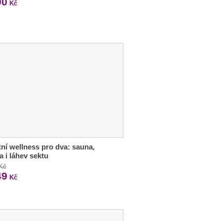
90
Kč
tní wellness pro dva: sauna,
ka i láhev sektu
 Kč
49
Kč