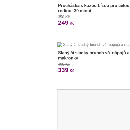
Procházka s kozou Lízou pro celou
rodinu: 30 minut
350 Kč
249
Kč
Slaný či sladký brunch vč. nápojů a
makronky
405 Kč
339
Kč