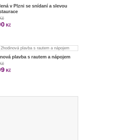
ená v Plzni se snídaní a slevou
staurace
 Kč
90
Kč
nová plavba s rautem a nápojem
 Kč
99
Kč