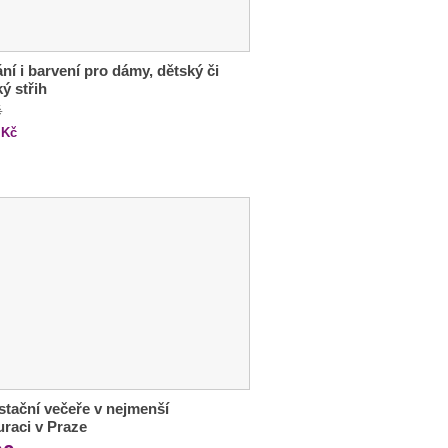
ání i barvení pro dámy, dětský či
ý střih
č
Kč
tační večeře v nejmenší
uraci v Praze