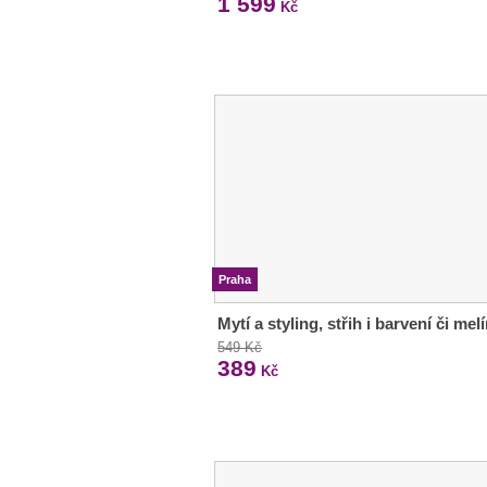
1 599
Kč
Praha
Mytí a styling, střih i barvení či melí
549 Kč
389
Kč