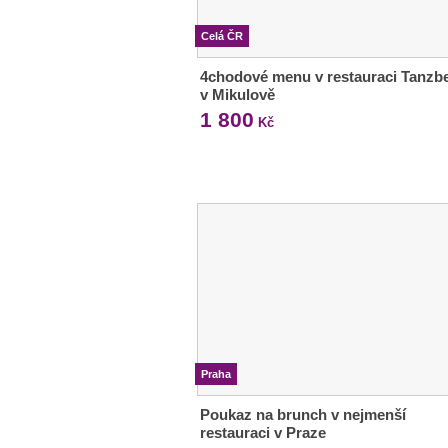
Celá ČR
4chodové menu v restauraci Tanzb
v Mikulově
1 800
Kč
Praha
Poukaz na brunch v nejmenší
restauraci v Praze