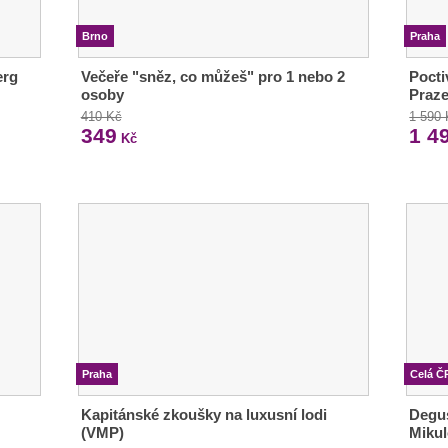
Brno
Praha
erg
Večeře "sněz, co můžeš" pro 1 nebo 2
Pocti
osoby
Praz
410 Kč
1 590
349
1 4
Kč
Praha
Celá Č
Kapitánské zkoušky na luxusní lodi
Degu
(VMP)
Miku