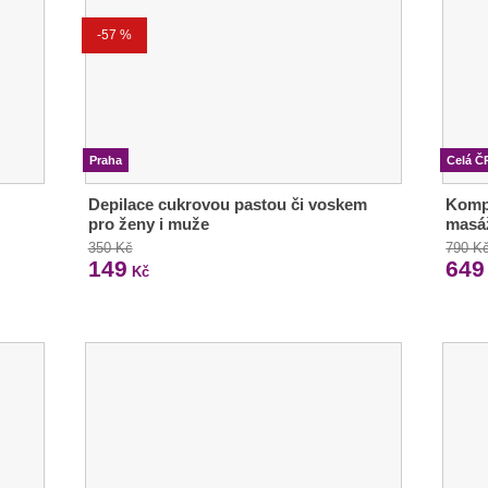
-57 %
Praha
Celá Č
Depilace cukrovou pastou či voskem
Kompl
pro ženy i muže
masá
350 Kč
790 K
149
649
Kč