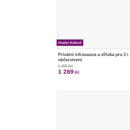
Hradec Králové
Privátní infrasauna a vířivka pro 2 i
občerstvení
1 490 Kč
1 289
Kč