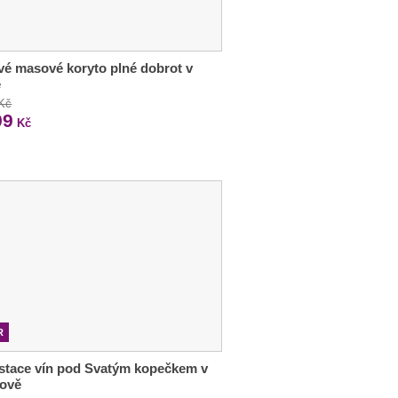
vé masové koryto plné dobrot v
e
 Kč
99
Kč
R
stace vín pod Svatým kopečkem v
lově