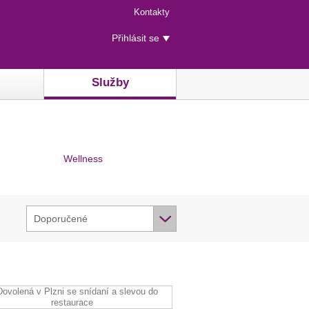
Menu
Kontakty
rychlého
Uživatelské
přístupu
Přihlásit se
menu
Služby
Wellness
Doporučené