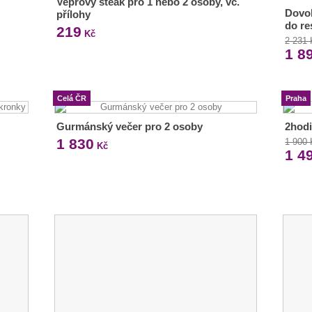
Vepřový steak pro 1 nebo 2 osoby, vč.
Dovol
přílohy
do re
219
Kč
2 231
1 8
Celá ČR
Praha
Gurmánský večer pro 2 osoby
2hodi
1 830
1 900
Kč
1 4