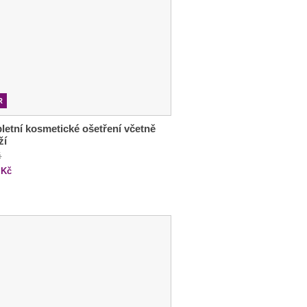
R
etní kosmetické ošetření včetně
ží
č
Kč