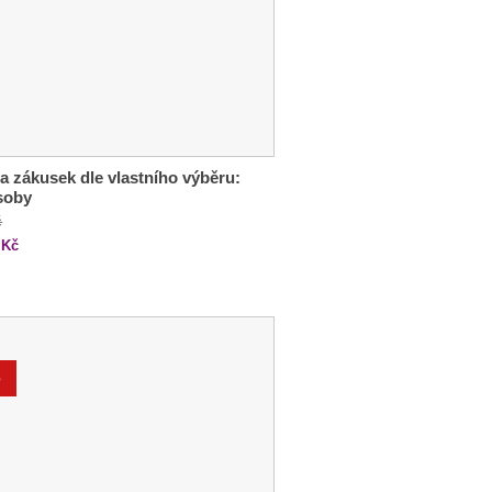
a zákusek dle vlastního výběru:
soby
č
Kč
%