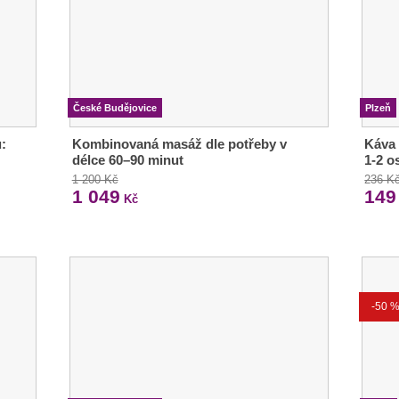
České Budějovice
Plzeň
:
Kombinovaná masáž dle potřeby v
Káva 
délce 60–90 minut
1-2 o
1 200 Kč
236 K
1 049
149
Kč
-50 