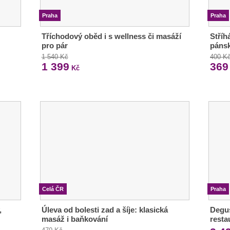
Praha
Praha
Tříchodový oběd i s wellness či masáží
Stříh
pro pár
pánsk
1 540 Kč
400 K
1 399
369
Kč
Celá ČR
Praha
,
Úleva od bolesti zad a šíje: klasická
Degus
masáž i baňkování
resta