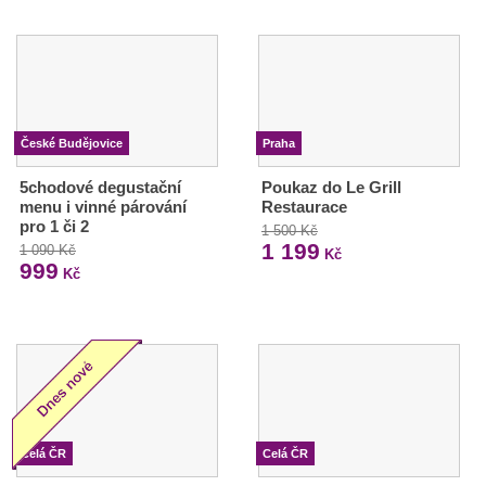
České Budějovice
Praha
5chodové degustační
Poukaz do Le Grill
menu i vinné párování
Restaurace
pro 1 či 2
1 500 Kč
1 199
1 090 Kč
Kč
999
Kč
Celá ČR
Celá ČR