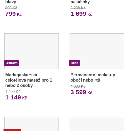
hlavy
palačinky
899 Kč
2 238 Kč
799
1 699
Kč
Kč
Ostrava
Brno
Madagaskarská
Permanentní make-up
celotělová masáž pro 1
obočí nebo rtů
nebo 2 osoby
4 000 Kč
3 599
1 400 Kč
Kč
1 149
Kč