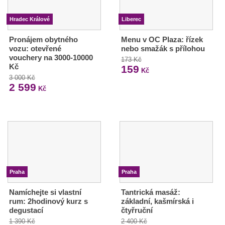
Hradec Králové
Liberec
Pronájem obytného
Menu v OC Plaza: řízek
vozu: otevřené
nebo smažák s přílohou
vouchery na 3000-10000
173 Kč
Kč
159
Kč
3 000 Kč
2 599
Kč
Praha
Praha
Namíchejte si vlastní
Tantrická masáž:
rum: 2hodinový kurz s
základní, kašmírská i
degustací
čtyřruční
1 390 Kč
2 400 Kč