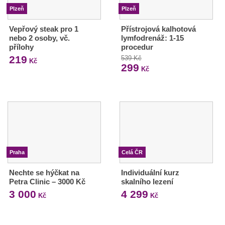
Plzeň
Plzeň
Vepřový steak pro 1
Přístrojová kalhotová
nebo 2 osoby, vč.
lymfodrenáž: 1-15
přílohy
procedur
219
539 Kč
Kč
299
Kč
Praha
Celá ČR
Nechte se hýčkat na
Individuální kurz
Petra Clinic – 3000 Kč
skalního lezení
3 000
4 299
Kč
Kč