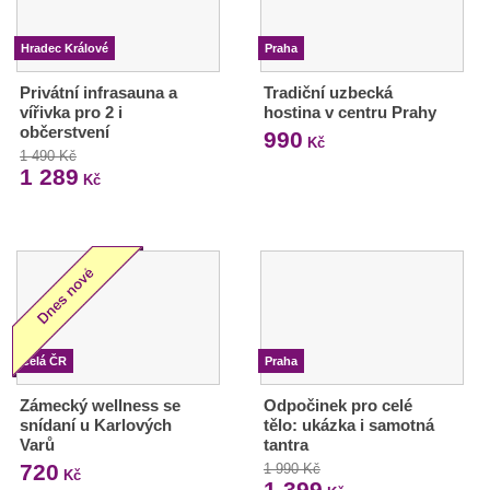
Hradec Králové
Praha
Privátní infrasauna a
Tradiční uzbecká
vířivka pro 2 i
hostina v centru Prahy
občerstvení
990
Kč
1 490 Kč
1 289
Kč
Celá ČR
Praha
Zámecký wellness se
Odpočinek pro celé
snídaní u Karlových
tělo: ukázka i samotná
Varů
tantra
720
1 990 Kč
Kč
1 399