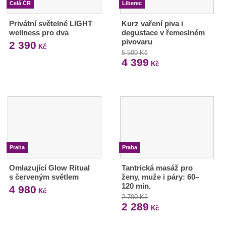
Celá ČR
Liberec
Privátní světelné LIGHT
Kurz vaření piva i
wellness pro dva
degustace v řemeslném
pivovaru
2 390
Kč
5 500 Kč
4 399
Kč
Praha
Praha
Omlazující Glow Ritual
Tantrická masáž pro
s červeným světlem
ženy, muže i páry: 60–
120 min.
4 980
Kč
2 700 Kč
2 289
Kč