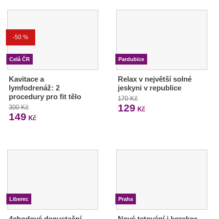
-50 %
Celá ČR
Pardubice
Kavitace a
Relax v největší solné
lymfodrenáž: 2
jeskyni v republice
procedury pro fit tělo
170 Kč
129
300 Kč
Kč
149
Kč
Liberec
Praha
4chodové degustační
Nové tetování i korekce