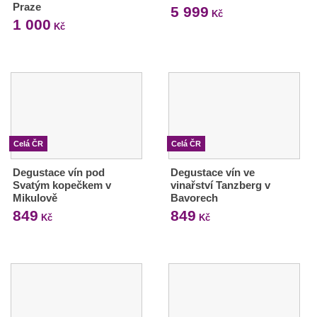
Praze
5 999
Kč
1 000
Kč
Celá ČR
Celá ČR
Degustace vín pod
Degustace vín ve
Svatým kopečkem v
vinařství Tanzberg v
Mikulově
Bavorech
849
849
Kč
Kč