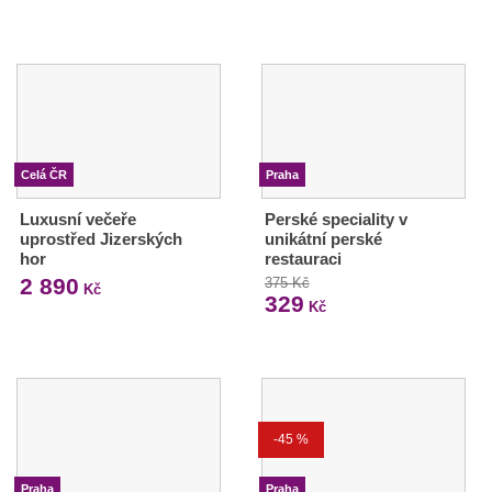
Celá ČR
Praha
Luxusní večeře
Perské speciality v
uprostřed Jizerských
unikátní perské
hor
restauraci
2 890
375 Kč
Kč
329
Kč
-45 %
Praha
Praha