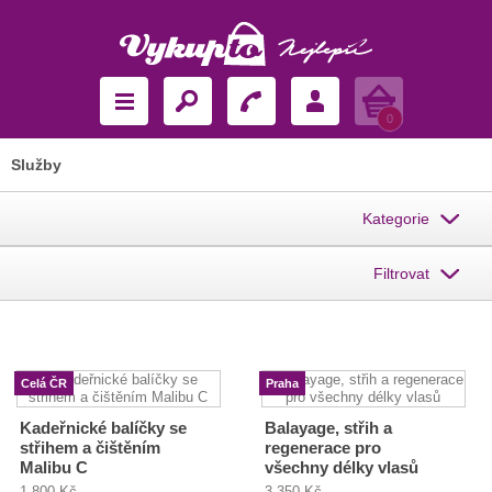
Košík
0
Služby
Kategorie
Filtrovat
Celá ČR
Praha
Kadeřnické balíčky se
Balayage, střih a
střihem a čištěním
regenerace pro
Malibu C
všechny délky vlasů
1 800 Kč
3 350 Kč