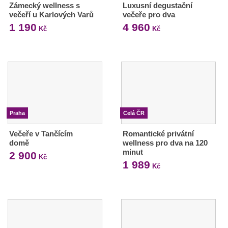
Zámecký wellness s
Luxusní degustační
večeří u Karlových Varů
večeře pro dva
1 190
4 960
Kč
Kč
Praha
Celá ČR
Večeře v Tančícím
Romantické privátní
domě
wellness pro dva na 120
minut
2 900
Kč
1 989
Kč