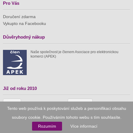
Pro Vás
Doručení zdarma
Vykupto na Facebooku
Důvěryhodný nákup
Naše společnost je členem Asociace pro elektronickou
komerci (APEK)
Již od roku 2010
59 tis.
1 511 mil.
Tento web používá k poskytování služeb a personifikaci obsahu
spuštěných nabídek
ušetřeno nákupy
soubory cookie. Používáním tohoto webu s tím souhlasíte.
Rozumím
Více informací
© 2010–2026
Vykupto.cz
, Všechna práva vyhrazena.