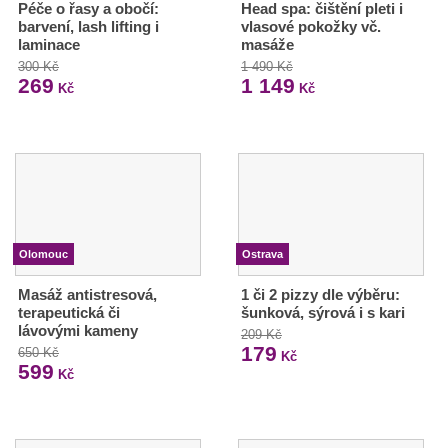
Péče o řasy a obočí:
Head spa: čištění pleti i
barvení, lash lifting i
vlasové pokožky vč.
laminace
masáže
300 Kč
1 490 Kč
269
1 149
Kč
Kč
Olomouc
Ostrava
Masáž antistresová,
1 či 2 pizzy dle výběru:
terapeutická či
šunková, sýrová i s kari
lávovými kameny
209 Kč
179
650 Kč
Kč
599
Kč