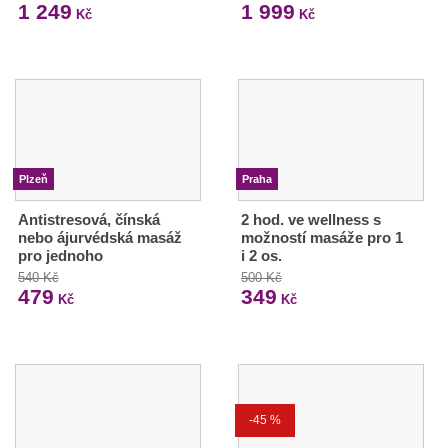
1 249
1 999
Kč
Kč
Plzeň
Praha
Antistresová, čínská
2 hod. ve wellness s
nebo ájurvédská masáž
možností masáže pro 1
pro jednoho
i 2 os.
540 Kč
500 Kč
479
349
Kč
Kč
-45 %