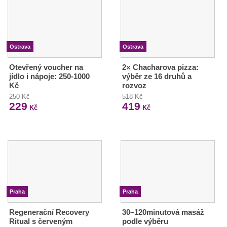
Ostrava
Ostrava
Otevřený voucher na
2× Chacharova pizza:
jídlo i nápoje: 250-1000
výběr ze 16 druhů a
Kč
rozvoz
250 Kč
518 Kč
229
419
Kč
Kč
Praha
Praha
Regenerační Recovery
30–120minutová masáž
Ritual s červeným
podle výběru