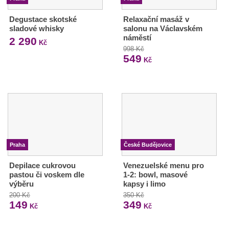
Degustace skotské
Relaxační masáž v
sladové whisky
salonu na Václavském
náměstí
2 290
Kč
998 Kč
549
Kč
Praha
České Budějovice
Depilace cukrovou
Venezuelské menu pro
pastou či voskem dle
1-2: bowl, masové
výběru
kapsy i limo
200 Kč
350 Kč
149
349
Kč
Kč