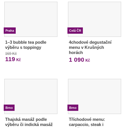
Praha
Celá ČR
1–3 bubble tea podle
4chodové degustační
výběru s toppingy
menu v Krušných
horách
169 Kč
119
1 090
Kč
Kč
Brno
Brno
Thajská masáž podle
Tříchodové menu:
výběru či indická masáž
carpaccio, steak i