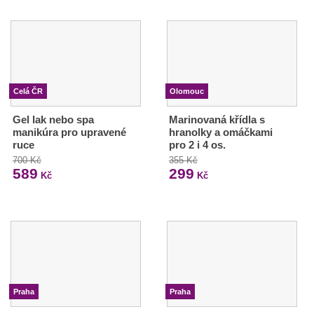
Celá ČR
Olomouc
Gel lak nebo spa
Marinovaná křídla s
manikúra pro upravené
hranolky a omáčkami
ruce
pro 2 i 4 os.
700 Kč
355 Kč
589
299
Kč
Kč
Praha
Praha