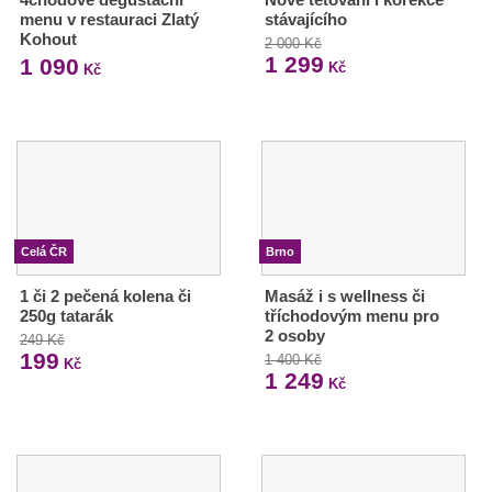
menu v restauraci Zlatý
stávajícího
Kohout
2 000 Kč
1 299
1 090
Kč
Kč
Celá ČR
Brno
1 či 2 pečená kolena či
Masáž i s wellness či
250g tatarák
tříchodovým menu pro
2 osoby
249 Kč
199
1 400 Kč
Kč
1 249
Kč