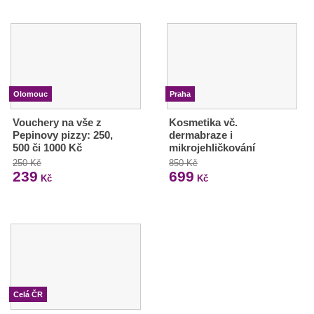
Olomouc
Praha
Vouchery na vše z
Kosmetika vč.
Pepinovy pizzy: 250,
dermabraze i
500 či 1000 Kč
mikrojehličkování
250 Kč
850 Kč
239
699
Kč
Kč
Celá ČR