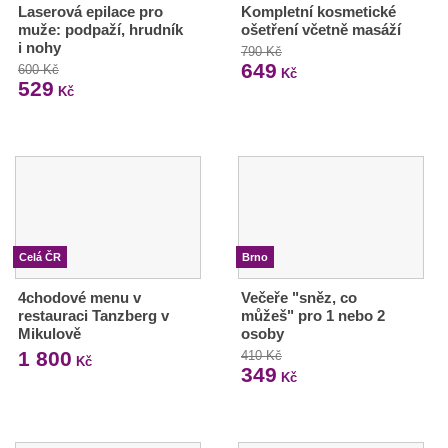
Laserová epilace pro
Kompletní kosmetické
muže: podpaží, hrudník
ošetření včetně masáží
i nohy
790 Kč
649
600 Kč
Kč
529
Kč
Celá ČR
Brno
4chodové menu v
Večeře "sněz, co
restauraci Tanzberg v
můžeš" pro 1 nebo 2
Mikulově
osoby
1 800
410 Kč
Kč
349
Kč