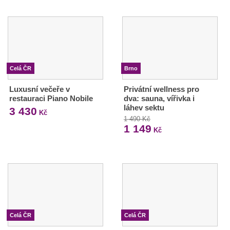
Celá ČR
Brno
Luxusní večeře v
Privátní wellness pro
restauraci Piano Nobile
dva: sauna, vířivka i
láhev sektu
3 430
Kč
1 490 Kč
1 149
Kč
Celá ČR
Celá ČR