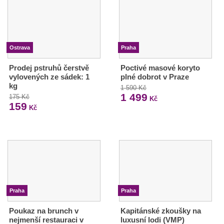
Ostrava
Praha
Prodej pstruhů čerstvě
Poctivé masové koryto
vylovených ze sádek: 1
plné dobrot v Praze
kg
1 590 Kč
1 499
175 Kč
Kč
159
Kč
Praha
Praha
Poukaz na brunch v
Kapitánské zkoušky na
nejmenší restauraci v
luxusní lodi (VMP)