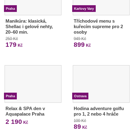
Praha
Karlovy Vary
Manikúra: klasická,
Tříchodové menu s
Shellac i gelové nehty,
kuřecím supreme pro 2
20–60 min.
osoby
250 Kč
949 Kč
179
899
Kč
Kč
Praha
Ostrava
Relax & SPA den v
Hodina adventure golfu
Aquapalace Praha
pro 1, 2 nebo 4 hráče
2 190
100 Kč
Kč
89
Kč