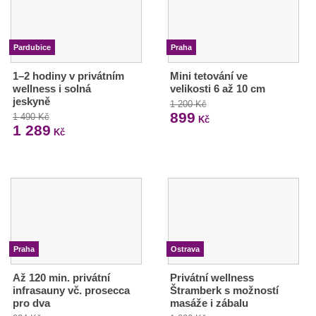
Pardubice
Praha
1–2 hodiny v privátním
Mini tetování ve
wellness i solná
velikosti 6 až 10 cm
jeskyně
1 200 Kč
899
1 490 Kč
Kč
1 289
Kč
Praha
Ostrava
Až 120 min. privátní
Privátní wellness
infrasauny vč. prosecca
Štramberk s možností
pro dva
masáže i zábalu