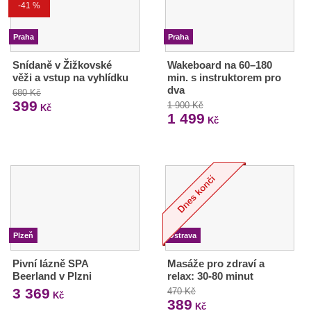
-41 %
Praha
Praha
Snídaně v Žižkovské
Wakeboard na 60–180
věži a vstup na vyhlídku
min. s instruktorem pro
dva
680 Kč
399
1 900 Kč
Kč
1 499
Kč
Plzeň
Ostrava
Pivní lázně SPA
Masáže pro zdraví a
Beerland v Plzni
relax: 30-80 minut
3 369
470 Kč
Kč
389
Kč