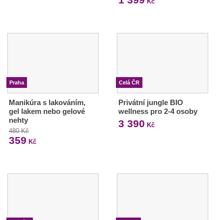
Kč
Praha
Celá ČR
Manikúra s lakováním,
Privátní jungle BIO
gel lakem nebo gelové
wellness pro 2-4 osoby
nehty
3 390
Kč
480 Kč
359
Kč