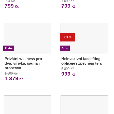
994 Kč
1 000 Kč
799
799
Kč
Kč
-83 %
Praha
Brno
Privátní wellness pro
Neinvazivní facelifting
dva: vířivka, sauna i
obličeje i zpevnění těla
prosecco
5 899 Kč
999
1 500 Kč
Kč
1 379
Kč