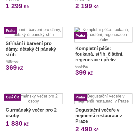
1 299
2 199
Kč
Kč
Praha
Praha
Stříhání i barvení pro
Kompletní péče:
dámy, dětský či pánský
foukaná, střih, čištění,
střih
regenerace i přeliv
400 Kč
369
650 Kč
Kč
399
Kč
Celá ČR
Praha
Gurmánský večer pro 2
Degustační večeře v
osoby
nejmenší restauraci v
Praze
1 830
Kč
2 490
Kč