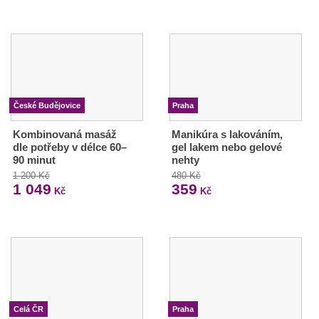
České Budějovice
Praha
Kombinovaná masáž
Manikúra s lakováním,
dle potřeby v délce 60–
gel lakem nebo gelové
90 minut
nehty
1 200 Kč
480 Kč
1 049
359
Kč
Kč
Celá ČR
Praha