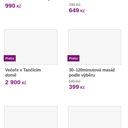
990
790 Kč
Kč
649
Kč
Praha
Praha
Večeře v Tančícím
30–120minutová masáž
domě
podle výběru
2 900
549 Kč
Kč
399
Kč