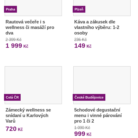
Praha
Plzeň
Rautová večeře i s
Káva a zákusek dle
wellness či masáží pro
vlastního výběru: 1-2
dva
osoby
2 399 Kč
236 Kč
1 999
149
Kč
Kč
Celá ČR
České Budějovice
Zámecký wellness se
5chodové degustační
snídaní u Karlových
menu i vinné párování
Varů
pro 1 či 2
720
1 090 Kč
Kč
999
Kč