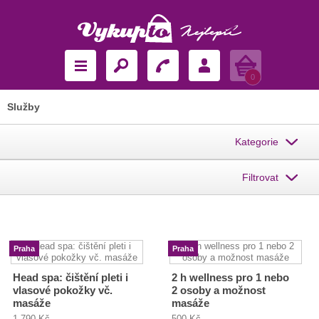
Košík
0
Služby
Kategorie
Filtrovat
Praha
Praha
Head spa: čištění pleti i
2 h wellness pro 1 nebo
vlasové pokožky vč.
2 osoby a možnost
masáže
masáže
1 790 Kč
500 Kč