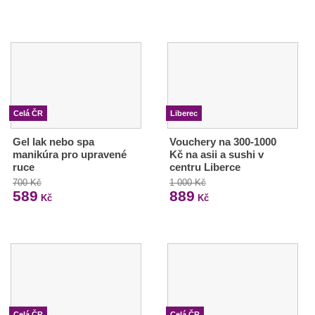
Celá ČR
Liberec
Gel lak nebo spa
Vouchery na 300-1000
manikúra pro upravené
Kč na asii a sushi v
ruce
centru Liberce
700 Kč
1 000 Kč
589
889
Kč
Kč
Celá ČR
Celá ČR