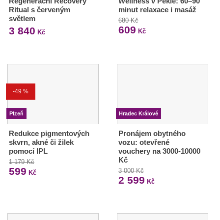
Regenerační Recovery
Wellness v Pekle: 60–90
Ritual s červeným
minut relaxace i masáž
světlem
680 Kč
609
3 840
Kč
Kč
-49 %
Plzeň
Hradec Králové
Redukce pigmentových
Pronájem obytného
skvrn, akné či žilek
vozu: otevřené
pomocí IPL
vouchery na 3000-10000
Kč
1 179 Kč
599
3 000 Kč
Kč
2 599
Kč