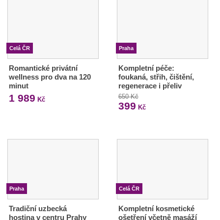
Celá ČR
Praha
Romantické privátní
Kompletní péče:
wellness pro dva na 120
foukaná, střih, čištění,
minut
regenerace i přeliv
1 989
650 Kč
Kč
399
Kč
Praha
Celá ČR
Tradiční uzbecká
Kompletní kosmetické
hostina v centru Prahy
ošetření včetně masáží