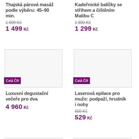
Thajská párová masáž
Kadeřnické balíčky se
podle výběru: 45–90
střihem a čištěním
min.
Malibu C
1 699 Kč
1 800 Kč
1 499
1 299
Kč
Kč
Celá ČR
Celá ČR
Luxusní degustační
Laserová epilace pro
večeře pro dva
muže: podpaží, hrudník
i nohy
4 960
Kč
600 Kč
529
Kč