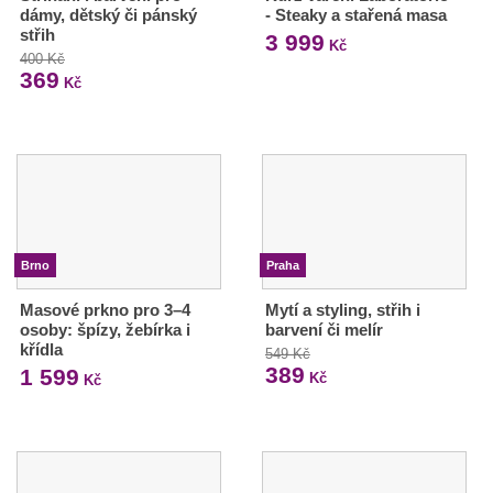
dámy, dětský či pánský
- Steaky a stařená masa
střih
3 999
Kč
400 Kč
369
Kč
Brno
Praha
Masové prkno pro 3–4
Mytí a styling, střih i
osoby: špízy, žebírka i
barvení či melír
křídla
549 Kč
389
1 599
Kč
Kč