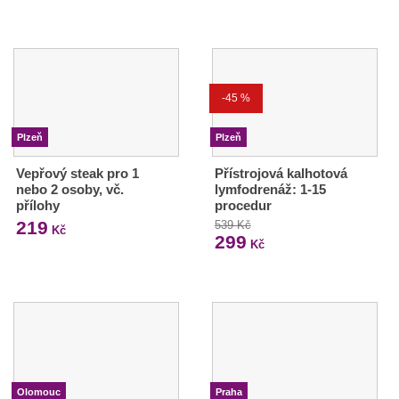
-45 %
Plzeň
Plzeň
Vepřový steak pro 1
Přístrojová kalhotová
nebo 2 osoby, vč.
lymfodrenáž: 1-15
přílohy
procedur
219
539 Kč
Kč
299
Kč
Olomouc
Praha