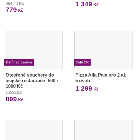
1 349
864,20 Kč
Kč
779
Kč
Ústí nad Labem
Celá ČR
Otevřené vouchery do
Pizza Alla Pala pro 2 až
asijské restaurace: 500 i
5 osob
1000 Kč
1 299
Kč
1 000 Kč
899
Kč