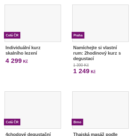
Celá ČR
Praha
Individuální kurz
Namíchejte si vlastní
skalního lezení
rum: 2hodinový kurz s
degustací
4 299
Kč
1 390 Kč
1 249
Kč
Celá ČR
Brno
4chodové degustační
Thajská masáž podle