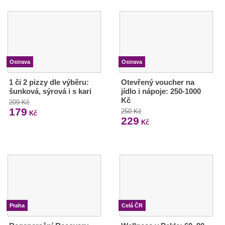
Ostrava
Ostrava
1 či 2 pizzy dle výběru:
Otevřený voucher na
šunková, sýrová i s kari
jídlo i nápoje: 250-1000
Kč
209 Kč
179
250 Kč
Kč
229
Kč
Praha
Celá ČR