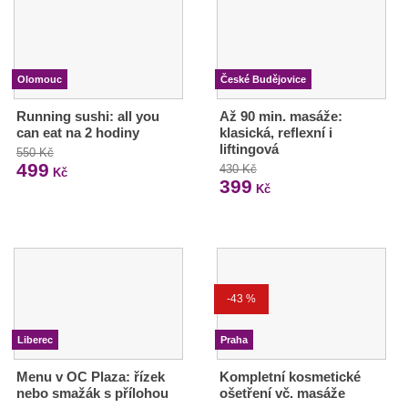
Olomouc
České Budějovice
Running sushi: all you
Až 90 min. masáže:
can eat na 2 hodiny
klasická, reflexní i
liftingová
550 Kč
499
430 Kč
Kč
399
Kč
-43 %
Liberec
Praha
Menu v OC Plaza: řízek
Kompletní kosmetické
nebo smažák s přílohou
ošetření vč. masáže