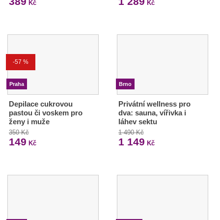
389
1 289
Kč
Kč
-57 %
Praha
Brno
Depilace cukrovou
Privátní wellness pro
pastou či voskem pro
dva: sauna, vířivka i
ženy i muže
láhev sektu
350 Kč
1 490 Kč
149
1 149
Kč
Kč