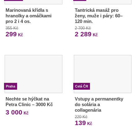
Marinovaná křídla s
Tantrická masáž pro
hranolky a omáčkami
ženy, muže i páry: 60–
pro 2 i 4 os.
120 min.
355 Kč
2 700 Kč
299
2 289
Kč
Kč
Praha
Celá ČR
Nechte se hýčkat na
Vstupy a permanentky
Petra Clinic – 3000 Kč
do solária a
collagenária
3 000
Kč
220 Kč
139
Kč