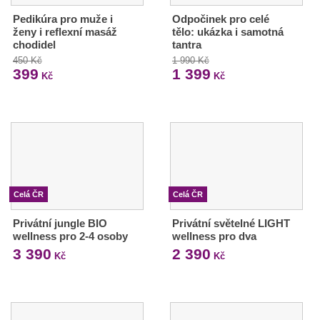
Pedikúra pro muže i
Odpočinek pro celé
ženy i reflexní masáž
tělo: ukázka i samotná
chodidel
tantra
450 Kč
1 990 Kč
399
1 399
Kč
Kč
Celá ČR
Celá ČR
Privátní jungle BIO
Privátní světelné LIGHT
wellness pro 2-4 osoby
wellness pro dva
3 390
2 390
Kč
Kč