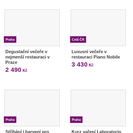
Praha
Celá ČR
Degustační večeře v
Luxusní večeře v
nejmenší restauraci v
restauraci Piano Nobile
Praze
3 430
Kč
2 490
Kč
Praha
Praha
Stříhání i barvení pro
Kurz vaření Laboratorio