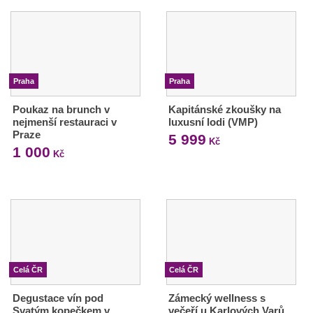
Praha
Praha
Poukaz na brunch v
Kapitánské zkoušky na
nejmenší restauraci v
luxusní lodi (VMP)
Praze
5 999
Kč
1 000
Kč
Celá ČR
Celá ČR
Degustace vín pod
Zámecký wellness s
Svatým kopečkem v
večeří u Karlových Varů