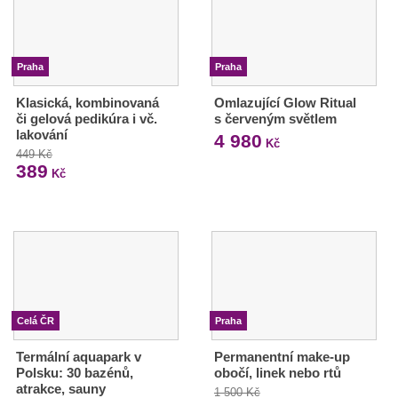
Praha
Praha
Klasická, kombinovaná
Omlazující Glow Ritual
či gelová pedikúra i vč.
s červeným světlem
lakování
4 980
Kč
449 Kč
389
Kč
Celá ČR
Praha
Termální aquapark v
Permanentní make-up
Polsku: 30 bazénů,
obočí, linek nebo rtů
atrakce, sauny
1 500 Kč