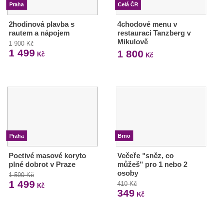
Praha
Celá ČR
2hodinová plavba s
4chodové menu v
rautem a nápojem
restauraci Tanzberg v
Mikulově
1 900 Kč
1 499
1 800
Kč
Kč
Praha
Brno
Poctivé masové koryto
Večeře "sněz, co
plné dobrot v Praze
můžeš" pro 1 nebo 2
osoby
1 590 Kč
1 499
410 Kč
Kč
349
Kč