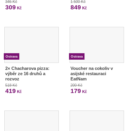
346 Kč
1 500 Kč
309
849
Kč
Kč
Ostrava
Ostrava
2× Chacharova pizza:
Voucher na cokoliv v
výběr ze 16 druhů a
asijské restauraci
rozvoz
EatNam
518 Kč
200 Kč
419
179
Kč
Kč