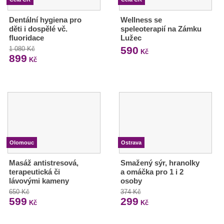
Dentální hygiena pro
Wellness se
děti i dospělé vč.
speleoterapií na Zámku
fluoridace
Lužec
590
1 080 Kč
Kč
899
Kč
Olomouc
Ostrava
Masáž antistresová,
Smažený sýr, hranolky
terapeutická či
a omáčka pro 1 i 2
lávovými kameny
osoby
650 Kč
374 Kč
599
299
Kč
Kč