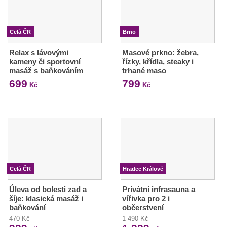
Celá ČR
Brno
Relax s lávovými
Masové prkno: žebra,
kameny či sportovní
řízky, křídla, steaky i
masáž s baňkováním
trhané maso
699
799
Kč
Kč
Celá ČR
Hradec Králové
Úleva od bolesti zad a
Privátní infrasauna a
šíje: klasická masáž i
vířivka pro 2 i
baňkování
občerstvení
470 Kč
1 490 Kč