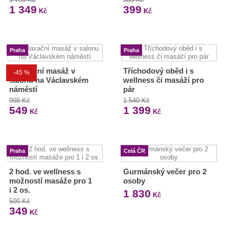
1 349
399
Kč
Kč
Praha
Praha
Relaxační masáž v
Tříchodový oběd i s
-45 %
salonu na Václavském
wellness či masáží pro
náměstí
pár
998 Kč
1 540 Kč
549
1 399
Kč
Kč
Praha
Celá ČR
2 hod. ve wellness s
Gurmánský večer pro 2
možností masáže pro 1
osoby
i 2 os.
1 830
Kč
500 Kč
349
Kč