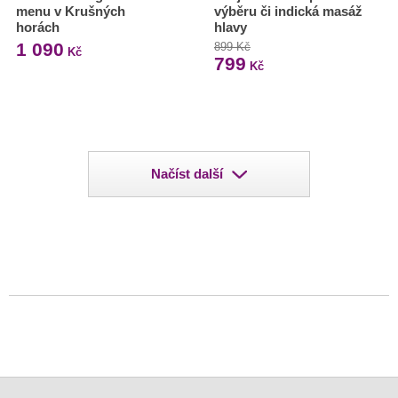
menu v Krušných
výběru či indická masáž
horách
hlavy
1 090
899 Kč
Kč
799
Kč
Načíst další