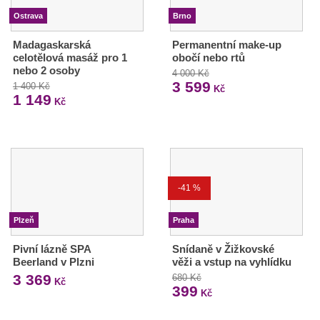
Ostrava
Brno
Madagaskarská
Permanentní make-up
celotělová masáž pro 1
obočí nebo rtů
nebo 2 osoby
4 000 Kč
3 599
1 400 Kč
Kč
1 149
Kč
-41 %
Plzeň
Praha
Pivní lázně SPA
Snídaně v Žižkovské
Beerland v Plzni
věži a vstup na vyhlídku
3 369
680 Kč
Kč
399
Kč