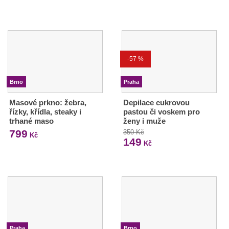
-57 %
Brno
Praha
Masové prkno: žebra,
Depilace cukrovou
řízky, křídla, steaky i
pastou či voskem pro
trhané maso
ženy i muže
799
350 Kč
Kč
149
Kč
Praha
Brno