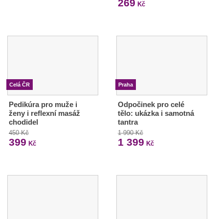
269
Kč
Celá ČR
Praha
Pedikúra pro muže i
Odpočinek pro celé
ženy i reflexní masáž
tělo: ukázka i samotná
chodidel
tantra
450 Kč
1 990 Kč
399
1 399
Kč
Kč