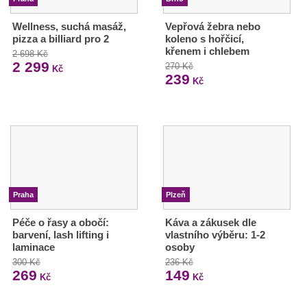
Wellness, suchá masáž,
Vepřová žebra nebo
pizza a billiard pro 2
koleno s hořčicí,
křenem i chlebem
2 698 Kč
2 299
270 Kč
Kč
239
Kč
Praha
Plzeň
Péče o řasy a obočí:
Káva a zákusek dle
barvení, lash lifting i
vlastního výběru: 1-2
laminace
osoby
300 Kč
236 Kč
269
149
Kč
Kč