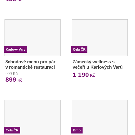
Karlovy Vary
Celá ČR
3chodové menu pro pár
Zámecký wellness s
v romantické restauraci
večeří u Karlových Varů
1 190
999 Kč
Kč
899
Kč
Celá ČR
Brno