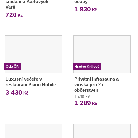
snídaní u Karlových
osoby
Varů
1 830
Kč
720
Kč
Celá ČR
Hradec Králové
Luxusní večeře v
Privátní infrasauna a
restauraci Piano Nobile
vířivka pro 2 i
občerstvení
3 430
Kč
1 490 Kč
1 289
Kč