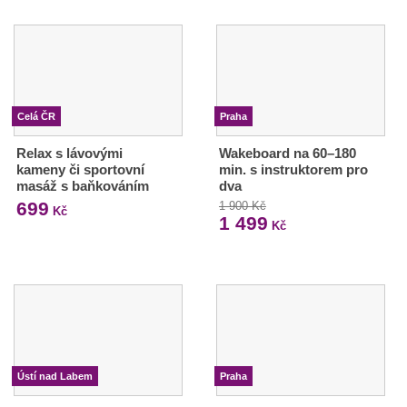
Celá ČR
Praha
Relax s lávovými
Wakeboard na 60–180
kameny či sportovní
min. s instruktorem pro
masáž s baňkováním
dva
699
1 900 Kč
Kč
1 499
Kč
Ústí nad Labem
Praha