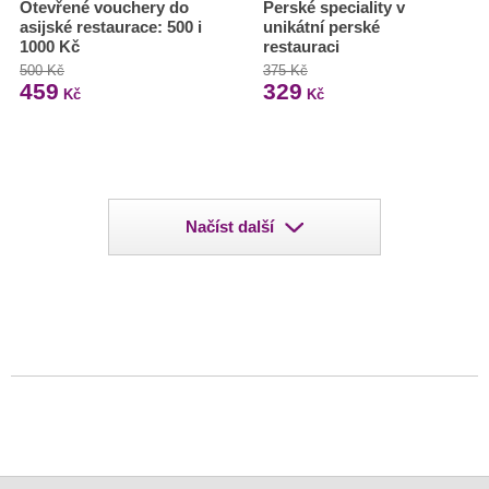
Otevřené vouchery do
Perské speciality v
asijské restaurace: 500 i
unikátní perské
1000 Kč
restauraci
500 Kč
375 Kč
459
329
Kč
Kč
Načíst další