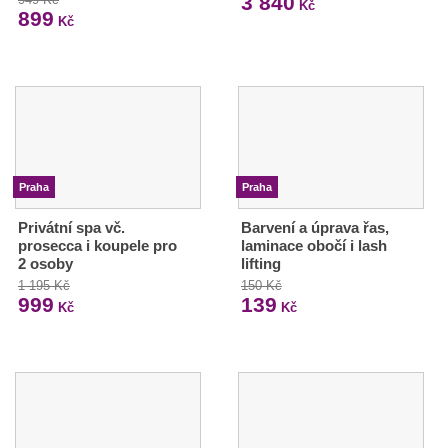
3 840
Kč
899
Kč
Praha
Praha
Privátní spa vč.
Barvení a úprava řas,
prosecca i koupele pro
laminace obočí i lash
2 osoby
lifting
1 195 Kč
150 Kč
999
139
Kč
Kč