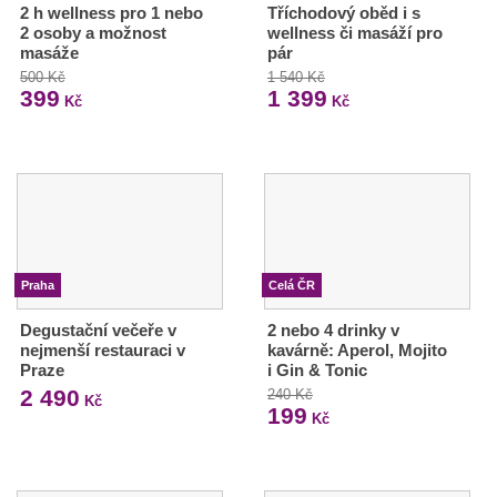
2 h wellness pro 1 nebo
Tříchodový oběd i s
2 osoby a možnost
wellness či masáží pro
masáže
pár
500 Kč
1 540 Kč
399
1 399
Kč
Kč
Praha
Celá ČR
Degustační večeře v
2 nebo 4 drinky v
nejmenší restauraci v
kavárně: Aperol, Mojito
Praze
i Gin & Tonic
2 490
240 Kč
Kč
199
Kč