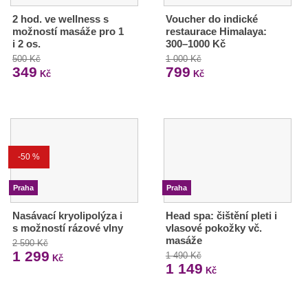
2 hod. ve wellness s
Voucher do indické
možností masáže pro 1
restaurace Himalaya:
i 2 os.
300–1000 Kč
500 Kč
1 000 Kč
349
799
Kč
Kč
-50 %
Praha
Praha
Nasávací kryolipolýza i
Head spa: čištění pleti i
s možností rázové vlny
vlasové pokožky vč.
masáže
2 590 Kč
1 299
1 490 Kč
Kč
1 149
Kč