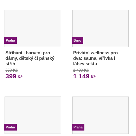
Praha
Brno
Stříhání i barvení pro
Privátní wellness pro
dámy, dětský či pánský
dva: sauna, vířivka i
střih
láhev sektu
550 Kč
1 490 Kč
399
1 149
Kč
Kč
Praha
Praha