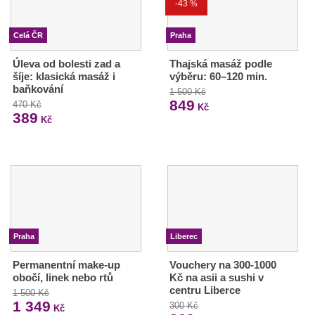
-43 %
Celá ČR
Praha
Úleva od bolesti zad a
Thajská masáž podle
šíje: klasická masáž i
výběru: 60–120 min.
baňkování
1 500 Kč
849
470 Kč
Kč
389
Kč
Praha
Liberec
Permanentní make-up
Vouchery na 300-1000
obočí, linek nebo rtů
Kč na asii a sushi v
centru Liberce
1 500 Kč
1 349
300 Kč
Kč