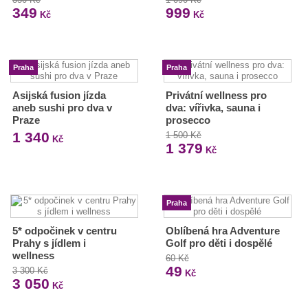
349
999
Kč
Kč
Praha
Praha
Asijská fusion jízda
Privátní wellness pro
aneb sushi pro dva v
dva: vířivka, sauna i
Praze
prosecco
1 340
1 500 Kč
Kč
1 379
Kč
Praha
5* odpočinek v centru
Oblíbená hra Adventure
Prahy s jídlem i
Golf pro děti i dospělé
wellness
60 Kč
49
3 300 Kč
Kč
3 050
Kč