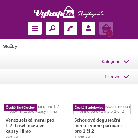
Košík
0
Služby
Kategorie
Filtrovat
České Budějovice
České Budějovice
Venezuelské menu pro
5chodové degustační
1-2: bowl, masové
menu i vinné párování
kapsy i limo
pro 1 či 2
350 Kč
1 090 Kč