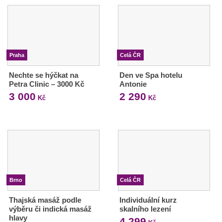
Praha
Celá ČR
Nechte se hýčkat na
Den ve Spa hotelu
Petra Clinic – 3000 Kč
Antonie
3 000
2 290
Kč
Kč
Brno
Celá ČR
Thajská masáž podle
Individuální kurz
výběru či indická masáž
skalního lezení
hlavy
4 299