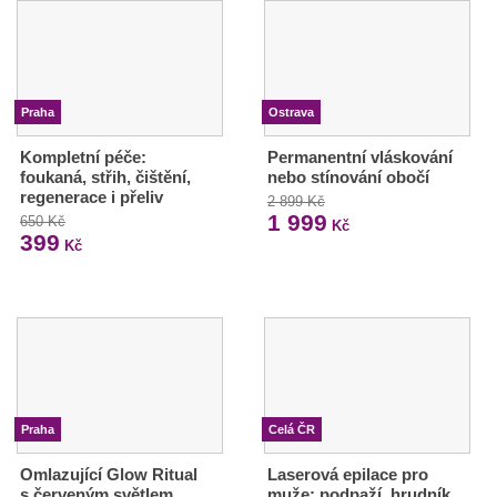
Praha
Ostrava
Kompletní péče:
Permanentní vláskování
foukaná, střih, čištění,
nebo stínování obočí
regenerace i přeliv
2 899 Kč
1 999
650 Kč
Kč
399
Kč
Praha
Celá ČR
Omlazující Glow Ritual
Laserová epilace pro
s červeným světlem
muže: podpaží, hrudník