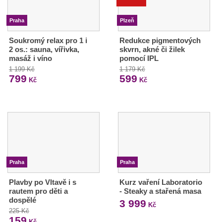
Praha
Plzeň
Soukromý relax pro 1 i
Redukce pigmentových
2 os.: sauna, vířivka,
skvrn, akné či žilek
masáž i víno
pomocí IPL
1 199 Kč
1 179 Kč
799
599
Kč
Kč
Praha
Praha
Plavby po Vltavě i s
Kurz vaření Laboratorio
rautem pro děti a
- Steaky a stařená masa
dospělé
3 999
Kč
225 Kč
159
Kč