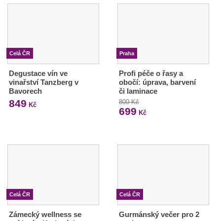
Celá ČR
Praha
Degustace vín ve
Profi péče o řasy a
vinařství Tanzberg v
obočí: úprava, barvení
Bavorech
či laminace
849
800 Kč
Kč
699
Kč
Celá ČR
Celá ČR
Zámecký wellness se
Gurmánský večer pro 2