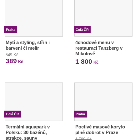
Praha
Celá ČR
Mytí a styling, střih i
4chodové menu v
barvení či melír
restauraci Tanzberg v
Mikulově
549 Kč
389
1 800
Kč
Kč
Celá ČR
Praha
Termální aquapark v
Poctivé masové koryto
Polsku: 30 bazénů,
plné dobrot v Praze
atrakce, sauny
1 590 Kč