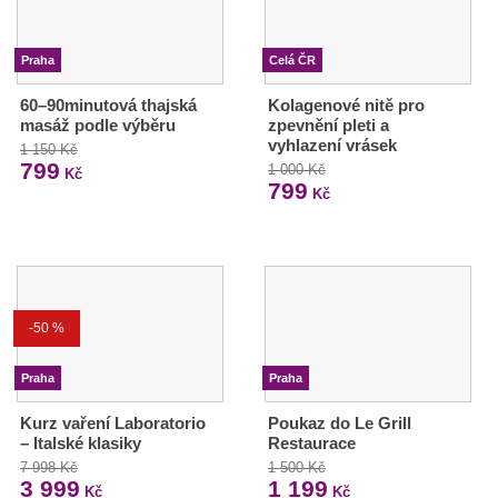
Praha
Celá ČR
60–90minutová thajská
Kolagenové nitě pro
masáž podle výběru
zpevnění pleti a
vyhlazení vrásek
1 150 Kč
799
1 000 Kč
Kč
799
Kč
-50 %
Praha
Praha
Kurz vaření Laboratorio
Poukaz do Le Grill
– Italské klasiky
Restaurace
7 998 Kč
1 500 Kč
3 999
1 199
Kč
Kč