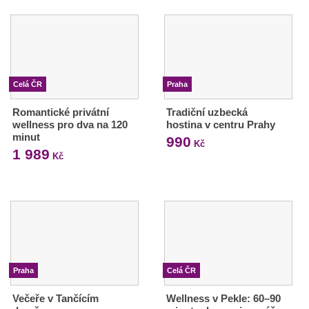
Celá ČR
Praha
Romantické privátní
Tradiční uzbecká
wellness pro dva na 120
hostina v centru Prahy
minut
990
Kč
1 989
Kč
Praha
Celá ČR
Večeře v Tančícím
Wellness v Pekle: 60–90