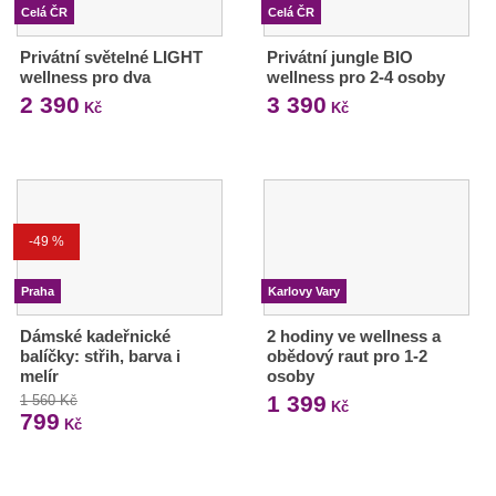
Celá ČR
Celá ČR
Privátní světelné LIGHT
Privátní jungle BIO
wellness pro dva
wellness pro 2-4 osoby
2 390
3 390
Kč
Kč
-49 %
Praha
Karlovy Vary
Dámské kadeřnické
2 hodiny ve wellness a
balíčky: střih, barva i
obědový raut pro 1-2
melír
osoby
1 399
1 560 Kč
Kč
799
Kč