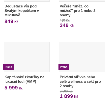
Degustace vín pod
Večeře "sněz, co
Svatým kopečkem v
můžeš" pro 1 nebo 2
Mikulově
osoby
849
410 Kč
Kč
349
Kč
Praha
Praha
Kapitánské zkoušky na
Privátní vířivka nebo
luxusní lodi (VMP)
celé wellness a sekt pro
2 osoby
5 999
Kč
2 300 Kč
1 899
Kč