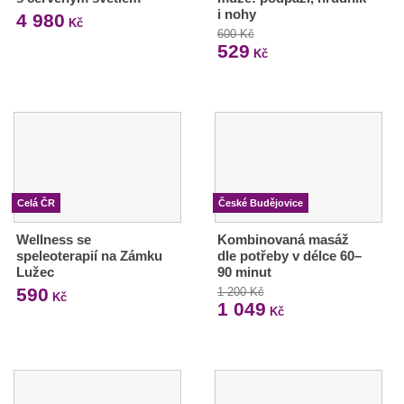
i nohy
4 980
Kč
600 Kč
529
Kč
Celá ČR
České Budějovice
Wellness se
Kombinovaná masáž
speleoterapií na Zámku
dle potřeby v délce 60–
Lužec
90 minut
590
1 200 Kč
Kč
1 049
Kč