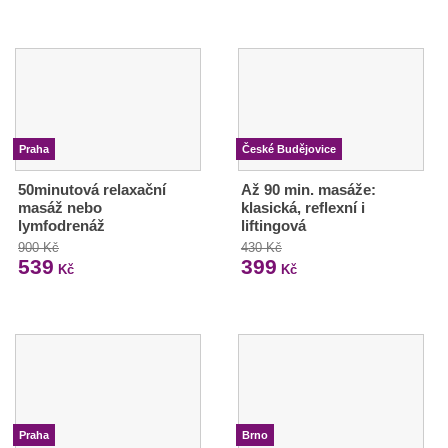
Praha
České Budějovice
50minutová relaxační
Až 90 min. masáže:
masáž nebo
klasická, reflexní i
lymfodrenáž
liftingová
900 Kč
430 Kč
539
399
Kč
Kč
Praha
Brno