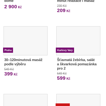
domě
minut relaxace i masáž
2 900
230 Kč
Kč
209
Kč
Praha
Karlovy Vary
30–120minutová masáž
Šťavnatá žebírka, salát
podle výběru
a škvarková pomazánka
pro 2
549 Kč
399
649 Kč
Kč
599
Kč