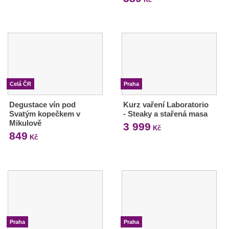
Celá ČR
Praha
Degustace vín pod
Kurz vaření Laboratorio
Svatým kopečkem v
- Steaky a stařená masa
Mikulově
3 999
Kč
849
Kč
Praha
Praha