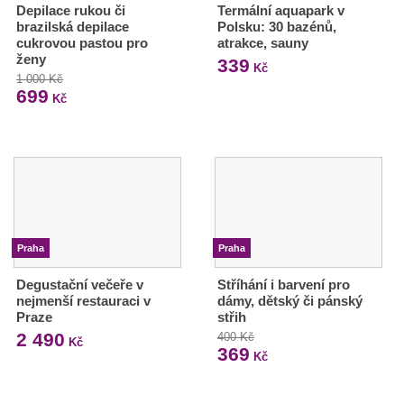
Depilace rukou či
Termální aquapark v
brazilská depilace
Polsku: 30 bazénů,
cukrovou pastou pro
atrakce, sauny
ženy
339
Kč
1 000 Kč
699
Kč
Praha
Praha
Degustační večeře v
Stříhání i barvení pro
nejmenší restauraci v
dámy, dětský či pánský
Praze
střih
2 490
400 Kč
Kč
369
Kč