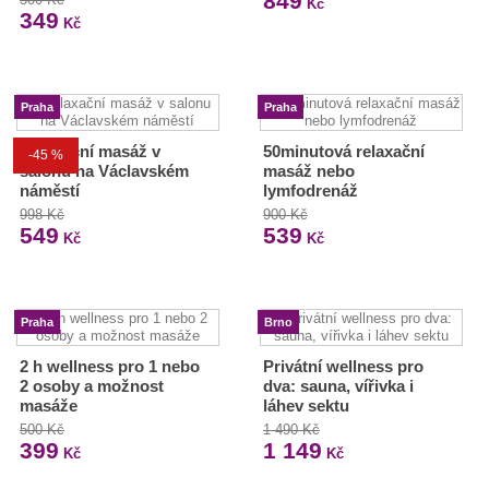
849
Kč
349
Kč
Praha
Praha
Relaxační masáž v
50minutová relaxační
-45 %
salonu na Václavském
masáž nebo
náměstí
lymfodrenáž
998 Kč
900 Kč
549
539
Kč
Kč
Praha
Brno
2 h wellness pro 1 nebo
Privátní wellness pro
2 osoby a možnost
dva: sauna, vířivka i
masáže
láhev sektu
500 Kč
1 490 Kč
399
1 149
Kč
Kč