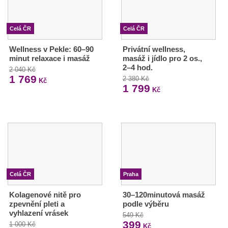
Celá ČR
Celá ČR
Wellness v Pekle: 60–90
Privátní wellness,
minut relaxace i masáž
masáž i jídlo pro 2 os.,
2–4 hod.
2 040 Kč
1 769
2 380 Kč
Kč
1 799
Kč
Celá ČR
Praha
Kolagenové nitě pro
30–120minutová masáž
zpevnění pleti a
podle výběru
vyhlazení vrásek
549 Kč
399
1 000 Kč
Kč