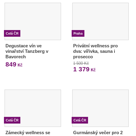
Celá ČR
Praha
Degustace vín ve
Privátní wellness pro
vinařství Tanzberg v
dva: vířivka, sauna i
Bavorech
prosecco
849
1 500 Kč
Kč
1 379
Kč
Celá ČR
Celá ČR
Zámecký wellness se
Gurmánský večer pro 2