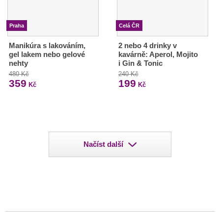
Praha
Celá ČR
Manikúra s lakováním,
2 nebo 4 drinky v
gel lakem nebo gelové
kavárně: Aperol, Mojito
nehty
i Gin & Tonic
480 Kč
240 Kč
359
199
Kč
Kč
Načíst další