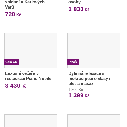
snídaní u Karlových
osoby
Varů
1 830
Kč
720
Kč
Celá ČR
Plzeň
Luxusní večeře v
Bylinná relaxace s
restauraci Piano Nobile
mokrou péčí o vlasy i
pleť a masáž
3 430
Kč
1 800 Kč
1 399
Kč