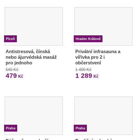
Plzeň
Hradec Králové
Antistresová, čínská
Privátní infrasauna a
nebo ájurvédská masáž
vířivka pro 2 i
pro jednoho
občerstvení
540 Kč
1 490 Kč
479
1 289
Kč
Kč
Praha
Praha