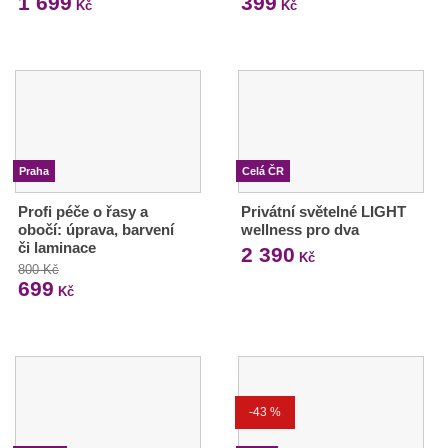
1 699
399
Kč
Kč
Praha
Celá ČR
Profi péče o řasy a
Privátní světelné LIGHT
obočí: úprava, barvení
wellness pro dva
či laminace
2 390
Kč
800 Kč
699
Kč
-43 %