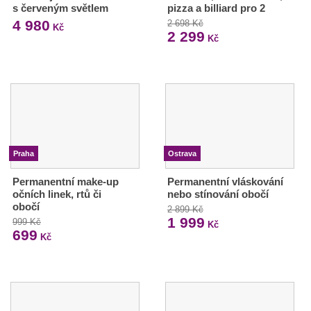
s červeným světlem
pizza a billiard pro 2
4 980
2 698 Kč
Kč
2 299
Kč
Praha
Ostrava
Permanentní make-up
Permanentní vláskování
očních linek, rtů či
nebo stínování obočí
obočí
2 899 Kč
1 999
999 Kč
Kč
699
Kč