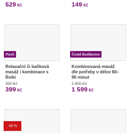
529
149
Kč
Kč
Plzeň
České Budějovice
Relaxační či baňková
Kombinovaná masáž
masáž i kombinace s
dle potřeby v délce 60–
Reiki
90 minut
490 Kč
1 800 Kč
399
1 599
Kč
Kč
-49 %