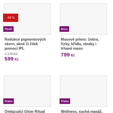
-49 %
Plzeň
Brno
Redukce pigmentových
Masové prkno: žebra,
skvrn, akné či žilek
řízky, křídla, steaky i
pomocí IPL
trhané maso
799
1 179 Kč
Kč
599
Kč
Praha
Praha
Omlazující Glow Ritual
Wellness, suchá masáž,