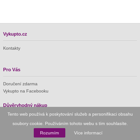
Vykupto.cz
Kontakty
Pro Vás
Doručení zdarma
Vykupto na Facebooku
Důvěryhodný nákup
Tento web používá k poskytování služeb a personifikaci obsahu
Naše společnost je členem Asociace pro elektronickou
soubory cookie. Používáním tohoto webu s tím souhlasíte.
komerci (APEK)
Rozumím
Více informací