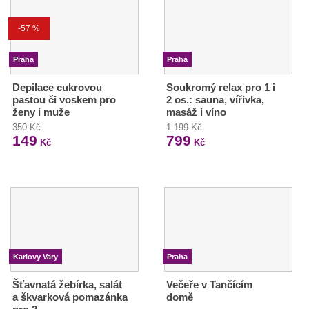
-57 %
Praha
Praha
Depilace cukrovou
Soukromý relax pro 1 i
pastou či voskem pro
2 os.: sauna, vířivka,
ženy i muže
masáž i víno
350 Kč
1 199 Kč
149
799
Kč
Kč
Karlovy Vary
Praha
Šťavnatá žebírka, salát
Večeře v Tančícím
a škvarková pomazánka
domě