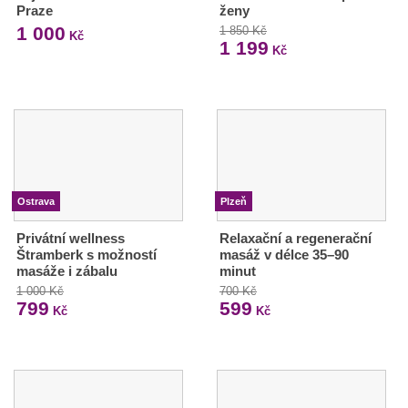
Praze
ženy
1 000
1 850 Kč
Kč
1 199
Kč
Ostrava
Plzeň
Privátní wellness
Relaxační a regenerační
Štramberk s možností
masáž v délce 35–90
masáže i zábalu
minut
1 000 Kč
700 Kč
799
599
Kč
Kč