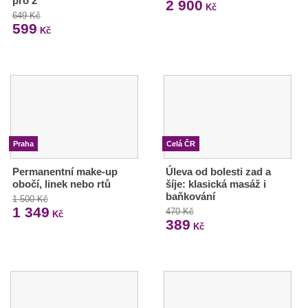
pro 2
2 900
Kč
649 Kč
599
Kč
Praha
Celá ČR
Permanentní make-up
Úleva od bolesti zad a
obočí, linek nebo rtů
šíje: klasická masáž i
baňkování
1 500 Kč
1 349
470 Kč
Kč
389
Kč