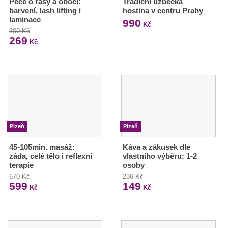
Péče o řasy a obočí:
Tradiční uzbecká
barvení, lash lifting i
hostina v centru Prahy
laminace
990
Kč
300 Kč
269
Kč
Plzeň
Plzeň
45-105min. masáž:
Káva a zákusek dle
záda, celé tělo i reflexní
vlastního výběru: 1-2
terapie
osoby
670 Kč
236 Kč
599
149
Kč
Kč