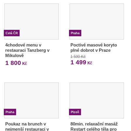
Celá ČR
Praha
4chodové menu v
Poctivé masové koryto
restauraci Tanzberg v
plné dobrot v Praze
Mikulově
1 590 Kč
1 499
1 800
Kč
Kč
Praha
Plzeň
Poukaz na brunch v
80min. relaxační masáž
nejmenší restauraci v
Restart celého těla pro