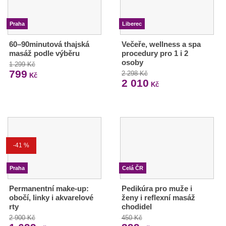
Praha
Liberec
60–90minutová thajská
Večeře, wellness a spa
masáž podle výběru
procedury pro 1 i 2
osoby
1 299 Kč
799
2 298 Kč
Kč
2 010
Kč
-41 %
Praha
Celá ČR
Permanentní make-up:
Pedikúra pro muže i
obočí, linky i akvarelové
ženy i reflexní masáž
rty
chodidel
2 900 Kč
450 Kč