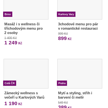
Brno
Karlovy Vary
Masáž i s wellness či
3chodové menu pro pár
tříchodovým menu pro
v romantické restauraci
2 osoby
999 Kč
899
1 400 Kč
Kč
1 249
Kč
Celá ČR
Praha
Zámecký wellness s
Mytí a styling, střih i
večeří u Karlových Varů
barvení či melír
1 190
549 Kč
Kč
389
Kč