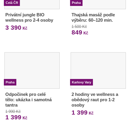
Celá ČR
Praha
Privátní jungle BIO
Thajská masáž podle
wellness pro 2-4 osoby
výběru: 60–120 min.
3 390
1 500 Kč
Kč
849
Kč
Praha
Karlovy Vary
Odpočinek pro celé
2 hodiny ve wellness a
tělo: ukázka i samotná
obědový raut pro 1-2
tantra
osoby
1 399
1 990 Kč
Kč
1 399
Kč