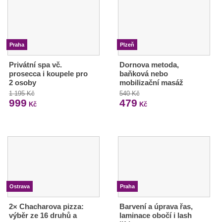
Praha
Plzeň
Privátní spa vč.
Dornova metoda,
prosecca i koupele pro
baňková nebo
2 osoby
mobilizační masáž
1 195 Kč
540 Kč
999
479
Kč
Kč
Ostrava
Praha
2× Chacharova pizza:
Barvení a úprava řas,
výběr ze 16 druhů a
laminace obočí i lash