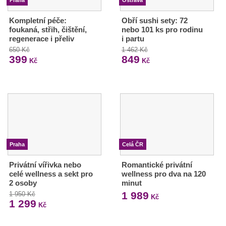
Kompletní péče:
Obří sushi sety: 72
foukaná, střih, čištění,
nebo 101 ks pro rodinu
regenerace i přeliv
i partu
650 Kč
1 462 Kč
399
849
Kč
Kč
Praha
Celá ČR
Privátní vířivka nebo
Romantické privátní
celé wellness a sekt pro
wellness pro dva na 120
2 osoby
minut
1 989
1 950 Kč
Kč
1 299
Kč