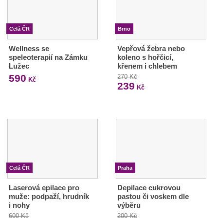
Celá ČR
Brno
Wellness se
Vepřová žebra nebo
speleoterapií na Zámku
koleno s hořčicí,
Lužec
křenem i chlebem
590
270 Kč
Kč
239
Kč
Celá ČR
Praha
Laserová epilace pro
Depilace cukrovou
muže: podpaží, hrudník
pastou či voskem dle
i nohy
výběru
600 Kč
200 Kč