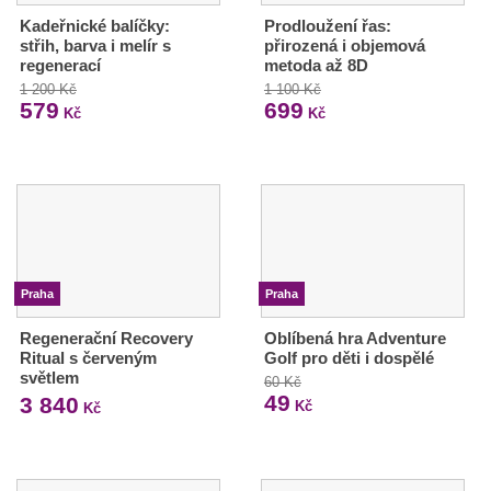
Kadeřnické balíčky:
Prodloužení řas:
střih, barva i melír s
přirozená i objemová
regenerací
metoda až 8D
1 200 Kč
1 100 Kč
579
699
Kč
Kč
Praha
Praha
Regenerační Recovery
Oblíbená hra Adventure
Ritual s červeným
Golf pro děti i dospělé
světlem
60 Kč
49
3 840
Kč
Kč