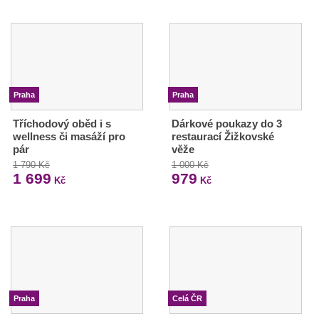
Praha
Praha
Tříchodový oběd i s
Dárkové poukazy do 3
wellness či masáží pro
restaurací Žižkovské
pár
věže
1 790 Kč
1 000 Kč
1 699
979
Kč
Kč
Praha
Celá ČR