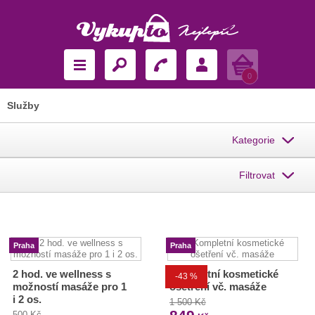
Košík
0
Služby
Kategorie
Filtrovat
Praha
Praha
2 hod. ve wellness s
Kompletní kosmetické
-43 %
možností masáže pro 1
ošetření vč. masáže
i 2 os.
1 500 Kč
500 Kč