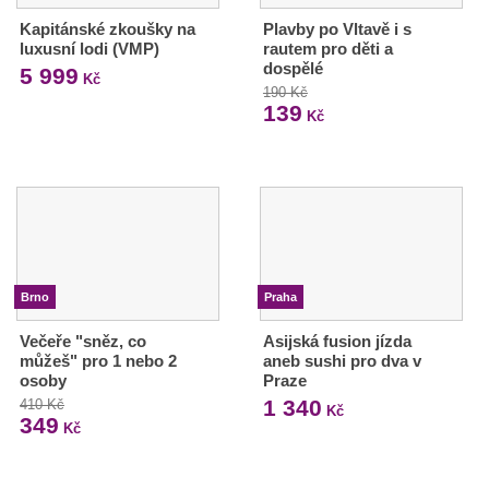
Kapitánské zkoušky na
Plavby po Vltavě i s
luxusní lodi (VMP)
rautem pro děti a
dospělé
5 999
Kč
190 Kč
139
Kč
Brno
Praha
Večeře "sněz, co
Asijská fusion jízda
můžeš" pro 1 nebo 2
aneb sushi pro dva v
osoby
Praze
1 340
410 Kč
Kč
349
Kč