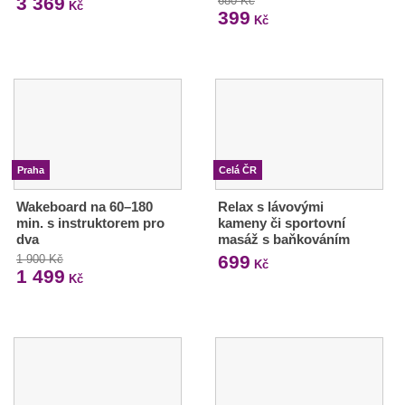
3 369
680 Kč
Kč
399
Kč
Praha
Celá ČR
Wakeboard na 60–180
Relax s lávovými
min. s instruktorem pro
kameny či sportovní
dva
masáž s baňkováním
699
1 900 Kč
Kč
1 499
Kč