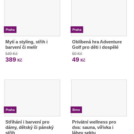
Praha
Praha
Mytí a styling, střih i
Oblíbená hra Adventure
barvení či melír
Golf pro děti i dospělé
549 Kč
60 Kč
389
49
Kč
Kč
Praha
Brno
Stříhání i barvení pro
Privátní wellness pro
dámy, dětský či pánský
dva: sauna, vířivka i
střih
láhev sektu