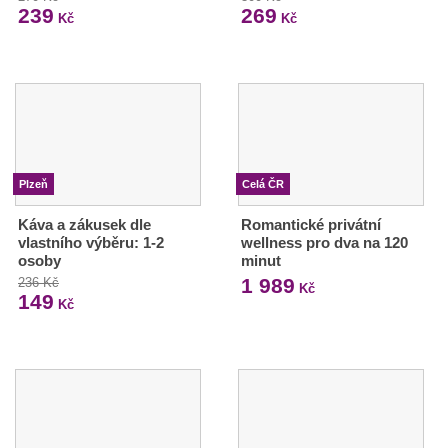
239
269
Kč
Kč
Plzeň
Celá ČR
Káva a zákusek dle
Romantické privátní
vlastního výběru: 1-2
wellness pro dva na 120
osoby
minut
1 989
236 Kč
Kč
149
Kč