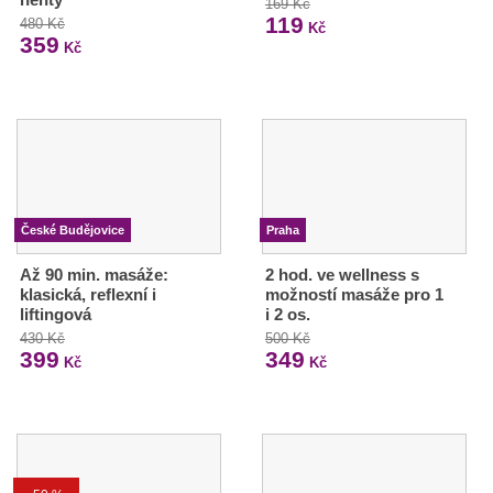
169 Kč
119
480 Kč
Kč
359
Kč
České Budějovice
Praha
Až 90 min. masáže:
2 hod. ve wellness s
klasická, reflexní i
možností masáže pro 1
liftingová
i 2 os.
430 Kč
500 Kč
399
349
Kč
Kč