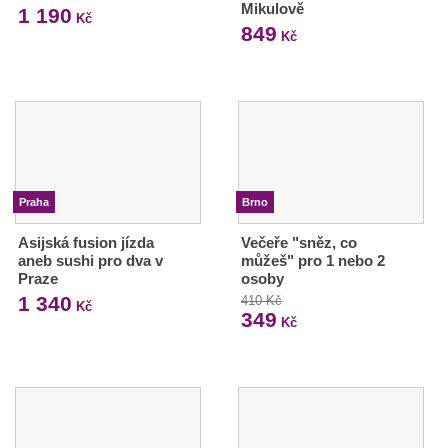
Mikulově
1 190
Kč
849
Kč
Praha
Brno
Asijská fusion jízda
Večeře "sněz, co
aneb sushi pro dva v
můžeš" pro 1 nebo 2
Praze
osoby
1 340
410 Kč
Kč
349
Kč