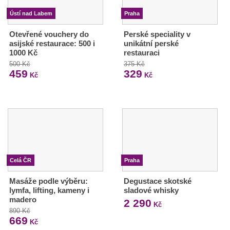
Ústí nad Labem
Praha
Otevřené vouchery do
Perské speciality v
asijské restaurace: 500 i
unikátní perské
1000 Kč
restauraci
500 Kč
375 Kč
459
329
Kč
Kč
Celá ČR
Praha
Masáže podle výběru:
Degustace skotské
lymfa, lifting, kameny i
sladové whisky
madero
2 290
Kč
890 Kč
669
Kč