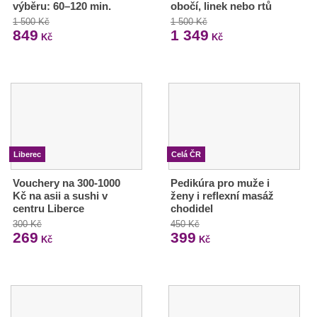
výběru: 60–120 min.
obočí, linek nebo rtů
1 500 Kč
1 500 Kč
849
1 349
Kč
Kč
Liberec
Celá ČR
Vouchery na 300-1000
Pedikúra pro muže i
Kč na asii a sushi v
ženy i reflexní masáž
centru Liberce
chodidel
300 Kč
450 Kč
269
399
Kč
Kč