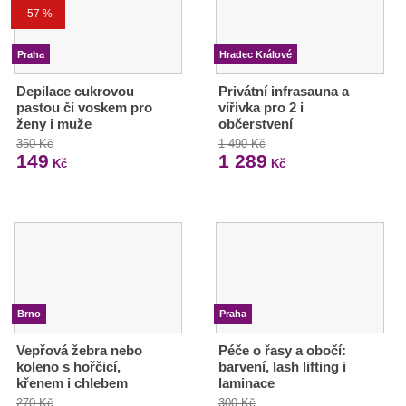
-57 %
Praha
Hradec Králové
Depilace cukrovou
Privátní infrasauna a
pastou či voskem pro
vířivka pro 2 i
ženy i muže
občerstvení
350 Kč
1 490 Kč
149
1 289
Kč
Kč
Brno
Praha
Vepřová žebra nebo
Péče o řasy a obočí:
koleno s hořčicí,
barvení, lash lifting i
křenem i chlebem
laminace
270 Kč
300 Kč