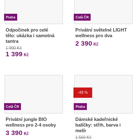
Praha
Celá ČR
Odpočinek pro celé
Privátní světelné LIGHT
tělo: ukázka i samotná
wellness pro dva
tantra
2 390
Kč
1 990 Kč
1 399
Kč
-49 %
Celá ČR
Praha
Privátní jungle BIO
Dámské kadeřnické
wellness pro 2-4 osoby
balíčky: střih, barva i
melír
3 390
Kč
1 560 Kč