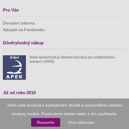
Pro Vás
Doručení zdarma
Vykupto na Facebooku
Důvěryhodný nákup
Naše společnost je členem Asociace pro elektronickou
komerci (APEK)
Již od roku 2010
Tento web používá k poskytování služeb a personifikaci obsahu
59 tis.
1 511 mil.
soubory cookie. Používáním tohoto webu s tím souhlasíte.
spuštěných nabídek
ušetřeno nákupy
Rozumím
Více informací