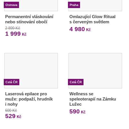
Ostrava
Praha
Permanentní vláskování
Omlazující Glow Ritual
nebo stínování obočí
s červeným světlem
4 980
2 899 Kč
Kč
1 999
Kč
Celá ČR
Celá ČR
Laserová epilace pro
Wellness se
muže: podpaží, hrudník
speleoterapií na Zámku
i nohy
Lužec
590
600 Kč
Kč
529
Kč