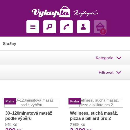
Košík
0
Služby
Kategorie
Filtrovat
Praha
Praha
30–120minutová masáž
Wellness, suchá masáž,
podle výběru
pizza a billiard pro 2
549 Kč
2 698 Kč