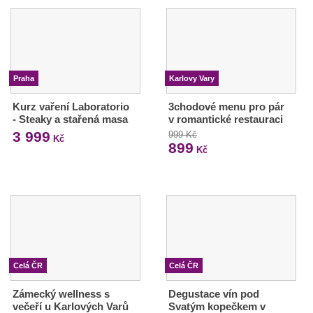
Praha
Karlovy Vary
Kurz vaření Laboratorio
3chodové menu pro pár
- Steaky a stařená masa
v romantické restauraci
3 999
999 Kč
Kč
899
Kč
Celá ČR
Celá ČR
Zámecký wellness s
Degustace vín pod
večeří u Karlových Varů
Svatým kopečkem v