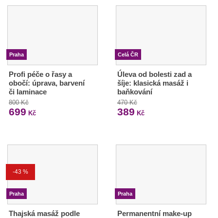
Praha
Celá ČR
Profi péče o řasy a
Úleva od bolesti zad a
obočí: úprava, barvení
šíje: klasická masáž i
či laminace
baňkování
800 Kč
470 Kč
699
389
Kč
Kč
-43 %
Praha
Praha
Thajská masáž podle
Permanentní make-up