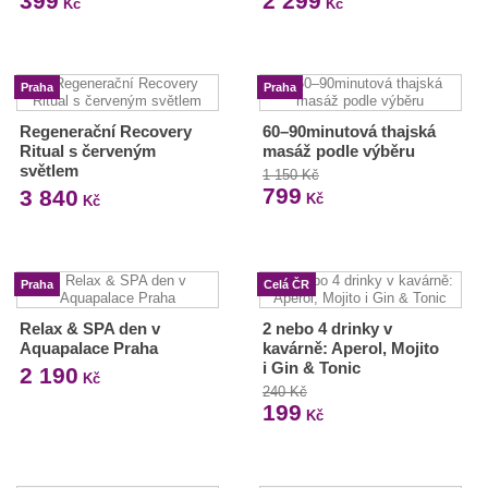
399
2 299
Kč
Kč
Praha
Praha
Regenerační Recovery
60–90minutová thajská
Ritual s červeným
masáž podle výběru
světlem
1 150 Kč
799
3 840
Kč
Kč
Praha
Celá ČR
Relax & SPA den v
2 nebo 4 drinky v
Aquapalace Praha
kavárně: Aperol, Mojito
i Gin & Tonic
2 190
Kč
240 Kč
199
Kč