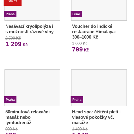
-50 %
Praha
Brno
Nasávací kryolipolýza i
Voucher do indické
s možností rázové vlny
restaurace Himalaya:
300–1000 Kč
2 590 Kč
1 299
1 000 Kč
Kč
799
Kč
Praha
Praha
50minutová relaxační
Head spa: čištění pleti i
masáž nebo
vlasové pokožky vč.
lymfodrenáž
masáže
900 Kč
1 490 Kč