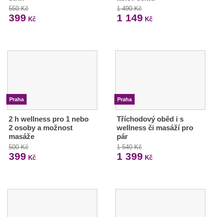
550 Kč
1 490 Kč
399
1 149
Kč
Kč
Praha
Praha
2 h wellness pro 1 nebo
Tříchodový oběd i s
2 osoby a možnost
wellness či masáží pro
masáže
pár
500 Kč
1 540 Kč
399
1 399
Kč
Kč