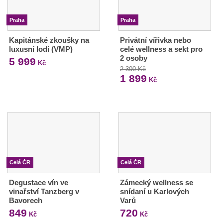
Praha
Praha
Kapitánské zkoušky na
Privátní vířivka nebo
luxusní lodi (VMP)
celé wellness a sekt pro
2 osoby
5 999
Kč
2 300 Kč
1 899
Kč
Celá ČR
Celá ČR
Degustace vín ve
Zámecký wellness se
vinařství Tanzberg v
snídaní u Karlových
Bavorech
Varů
849
720
Kč
Kč