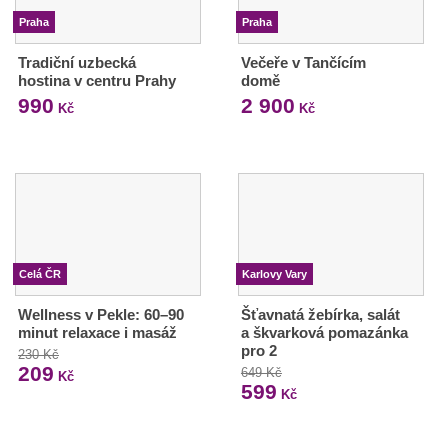
Praha
Praha
Tradiční uzbecká
Večeře v Tančícím
hostina v centru Prahy
domě
990
2 900
Kč
Kč
Celá ČR
Karlovy Vary
Wellness v Pekle: 60–90
Šťavnatá žebírka, salát
minut relaxace i masáž
a škvarková pomazánka
pro 2
230 Kč
209
649 Kč
Kč
599
Kč