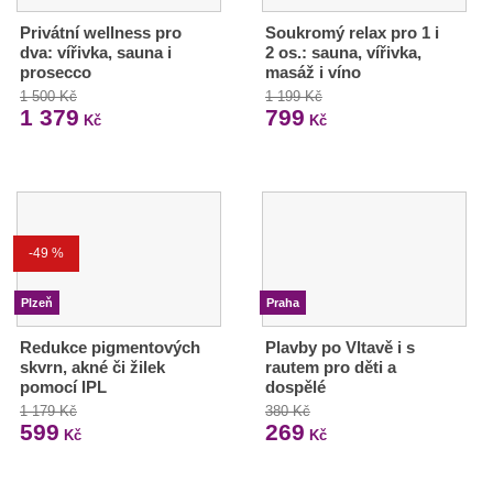
Privátní wellness pro
Soukromý relax pro 1 i
dva: vířivka, sauna i
2 os.: sauna, vířivka,
prosecco
masáž i víno
1 500 Kč
1 199 Kč
1 379
799
Kč
Kč
-49 %
Plzeň
Praha
Redukce pigmentových
Plavby po Vltavě i s
skvrn, akné či žilek
rautem pro děti a
pomocí IPL
dospělé
1 179 Kč
380 Kč
599
269
Kč
Kč