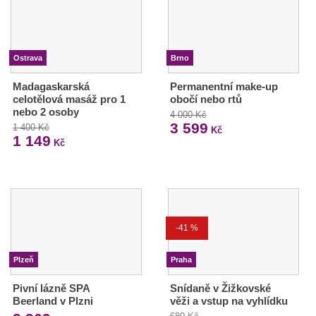
Ostrava
Brno
Madagaskarská
Permanentní make-up
celotělová masáž pro 1
obočí nebo rtů
nebo 2 osoby
4 000 Kč
3 599
1 400 Kč
Kč
1 149
Kč
-41 %
Plzeň
Praha
Pivní lázně SPA
Snídaně v Žižkovské
Beerland v Plzni
věži a vstup na vyhlídku