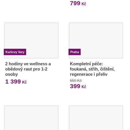
799
Kč
Karlovy Vary
Praha
2 hodiny ve wellness a
Kompletní péče:
obědový raut pro 1-2
foukaná, střih, čištění,
osoby
regenerace i přeliv
1 399
650 Kč
Kč
399
Kč