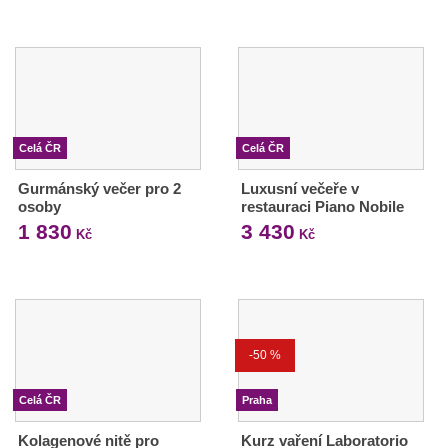
Celá ČR
Celá ČR
Gurmánský večer pro 2
Luxusní večeře v
osoby
restauraci Piano Nobile
1 830
3 430
Kč
Kč
-50 %
Celá ČR
Praha
Kolagenové nitě pro
Kurz vaření Laboratorio