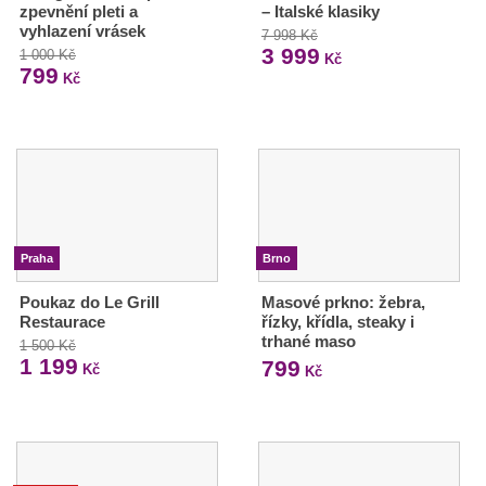
zpevnění pleti a
– Italské klasiky
vyhlazení vrásek
7 998 Kč
3 999
1 000 Kč
Kč
799
Kč
Praha
Brno
Poukaz do Le Grill
Masové prkno: žebra,
Restaurace
řízky, křídla, steaky i
trhané maso
1 500 Kč
1 199
799
Kč
Kč