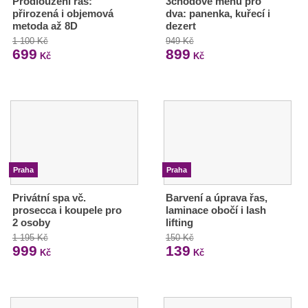
Prodloužení řas:
3chodové menu pro
přirozená i objemová
dva: panenka, kuřecí i
metoda až 8D
dezert
1 100 Kč
949 Kč
699
899
Kč
Kč
Praha
Praha
Privátní spa vč.
Barvení a úprava řas,
prosecca i koupele pro
laminace obočí i lash
2 osoby
lifting
1 195 Kč
150 Kč
999
139
Kč
Kč