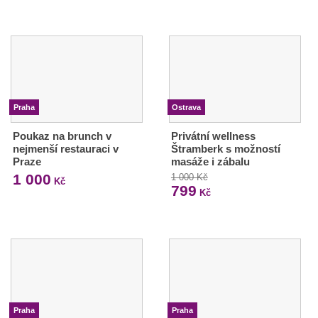
Praha
Ostrava
Poukaz na brunch v
Privátní wellness
nejmenší restauraci v
Štramberk s možností
Praze
masáže i zábalu
1 000
1 000 Kč
Kč
799
Kč
Praha
Praha